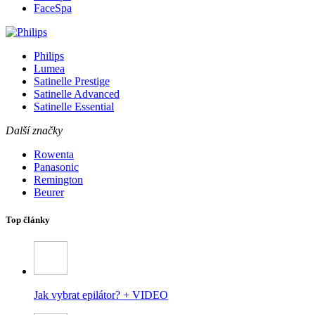
FaceSpa
Philips
Lumea
Satinelle Prestige
Satinelle Advanced
Satinelle Essential
Další značky
Rowenta
Panasonic
Remington
Beurer
Top články
Jak vybrat epilátor? + VIDEO