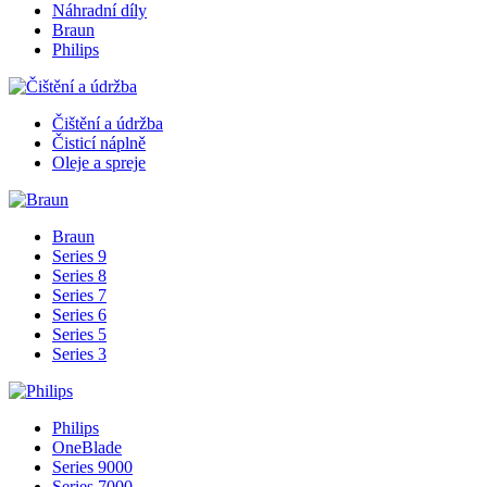
Náhradní díly
Braun
Philips
Čištění a údržba
Čisticí náplně
Oleje a spreje
Braun
Series 9
Series 8
Series 7
Series 6
Series 5
Series 3
Philips
OneBlade
Series 9000
Series 7000