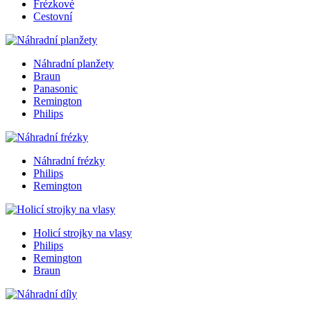
Frézkové
Cestovní
Náhradní planžety
Braun
Panasonic
Remington
Philips
Náhradní frézky
Philips
Remington
Holicí strojky na vlasy
Philips
Remington
Braun