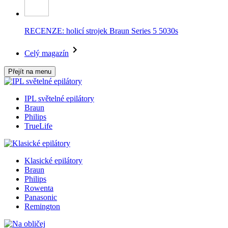
RECENZE: holicí strojek Braun Series 5 5030s
Celý magazín
Přejít na menu
IPL světelné epilátory
Braun
Philips
TrueLife
Klasické epilátory
Braun
Philips
Rowenta
Panasonic
Remington