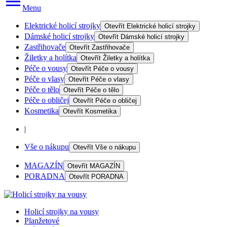
Menu
Elektrické holicí strojky
Otevřít
Elektrické holicí strojky
Dámské holicí strojky
Otevřít
Dámské holicí strojky
Zastřihovače
Otevřít
Zastřihovače
Žiletky a holítka
Otevřít
Žiletky a holítka
Péče o vousy
Otevřít
Péče o vousy
Péče o vlasy
Otevřít
Péče o vlasy
Péče o tělo
Otevřít
Péče o tělo
Péče o obličej
Otevřít
Péče o obličej
Kosmetika
Otevřít
Kosmetika
|
Vše o nákupu
Otevřít
Vše o nákupu
MAGAZÍN
Otevřít
MAGAZÍN
PORADNA
Otevřít
PORADNA
Holicí strojky na vousy
Planžetové