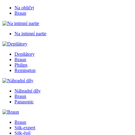
Na obličej
Braun
Na intimní partie
Depilátory
Braun
Philips
Remington
Náhradní díly
Braun
Panasonic
Braun
Silk-expert
Silk-épil