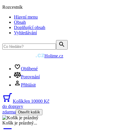
Rozcestník
Hlavní menu
Obsah
Doplňující obsah
Vyhledávání
Holime.cz
Oblíbené
Porovnání
Přihlásit
Košík
Jen 10000 Kč
do dopravy
zdarma
Otevřít košík
Košík je prázdný
...