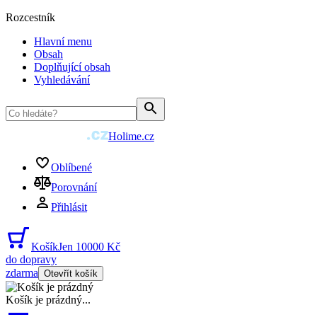
Rozcestník
Hlavní menu
Obsah
Doplňující obsah
Vyhledávání
Holime.cz
Oblíbené
Porovnání
Přihlásit
Košík
Jen 10000 Kč
do dopravy
zdarma
Otevřít košík
Košík je prázdný
...