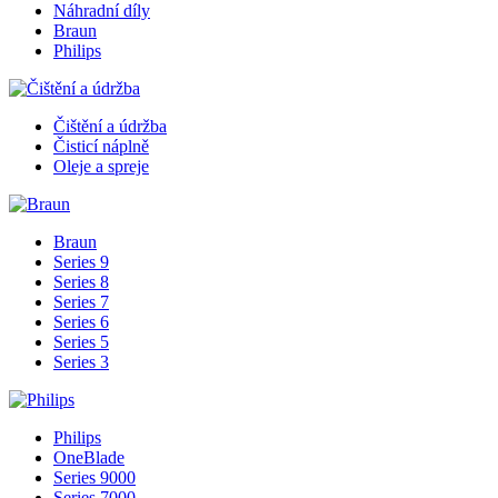
Náhradní díly
Braun
Philips
Čištění a údržba
Čisticí náplně
Oleje a spreje
Braun
Series 9
Series 8
Series 7
Series 6
Series 5
Series 3
Philips
OneBlade
Series 9000
Series 7000