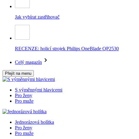
Jak vybírat zastřihovač
RECENZE: holicí strojek Philips OneBlade QP2530
Celý magazín
Přejít na menu
S výměnnými hlavicemi
Pro ženy
Pro muže
Jednorázová holítka
Pro ženy
Pro muže