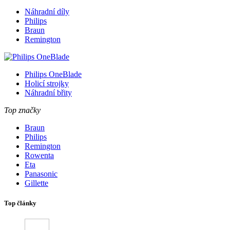
Náhradní díly
Philips
Braun
Remington
Philips OneBlade
Holicí strojky
Náhradní břity
Top značky
Braun
Philips
Remington
Rowenta
Eta
Panasonic
Gillette
Top články