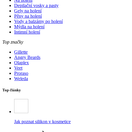
Na holení
Depilační vosky a pasty
Gely na holení
Pěny na holení
Vody a balzámy po holení
Mýdla na holení
Intimní holení
Top značky
Gillette
Angry Beards
Olaplex
Veet
Proraso
Weleda
Top články
Jak poznat silikon v kosmetice