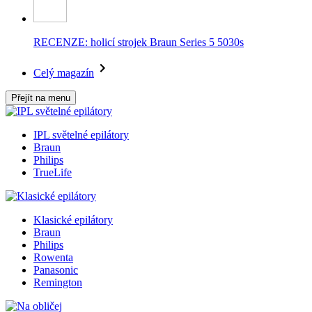
RECENZE: holicí strojek Braun Series 5 5030s
Celý magazín
Přejít na menu
IPL světelné epilátory
Braun
Philips
TrueLife
Klasické epilátory
Braun
Philips
Rowenta
Panasonic
Remington