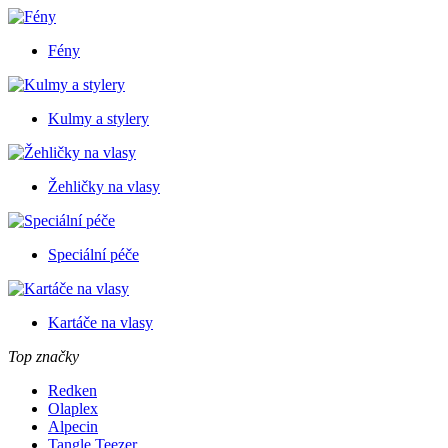
Fény
Kulmy a stylery
Žehličky na vlasy
Speciální péče
Kartáče na vlasy
Top značky
Redken
Olaplex
Alpecin
Tangle Teezer