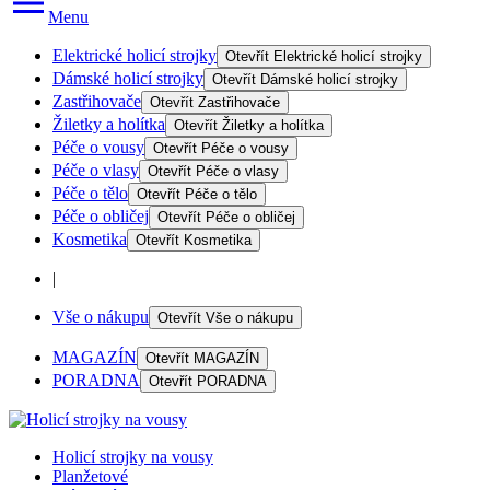
Menu
Elektrické holicí strojky
Otevřít
Elektrické holicí strojky
Dámské holicí strojky
Otevřít
Dámské holicí strojky
Zastřihovače
Otevřít
Zastřihovače
Žiletky a holítka
Otevřít
Žiletky a holítka
Péče o vousy
Otevřít
Péče o vousy
Péče o vlasy
Otevřít
Péče o vlasy
Péče o tělo
Otevřít
Péče o tělo
Péče o obličej
Otevřít
Péče o obličej
Kosmetika
Otevřít
Kosmetika
|
Vše o nákupu
Otevřít
Vše o nákupu
MAGAZÍN
Otevřít
MAGAZÍN
PORADNA
Otevřít
PORADNA
Holicí strojky na vousy
Planžetové