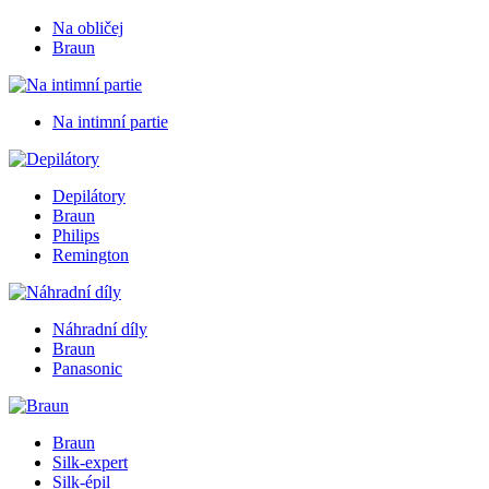
Na obličej
Braun
Na intimní partie
Depilátory
Braun
Philips
Remington
Náhradní díly
Braun
Panasonic
Braun
Silk-expert
Silk-épil