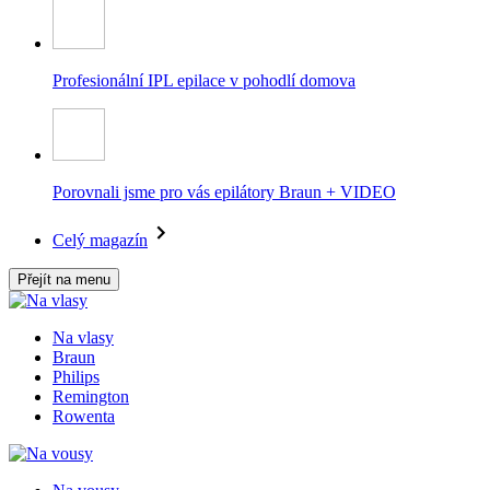
Profesionální IPL epilace v pohodlí domova
Porovnali jsme pro vás epilátory Braun + VIDEO
Celý magazín
Přejít na menu
Na vlasy
Braun
Philips
Remington
Rowenta