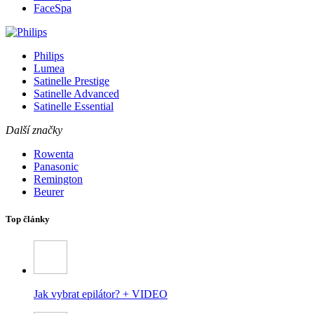
FaceSpa
Philips
Lumea
Satinelle Prestige
Satinelle Advanced
Satinelle Essential
Další značky
Rowenta
Panasonic
Remington
Beurer
Top články
Jak vybrat epilátor? + VIDEO