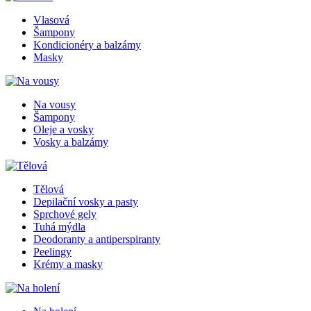
Vlasová
Šampony
Kondicionéry a balzámy
Masky
Na vousy
Šampony
Oleje a vosky
Vosky a balzámy
Tělová
Depilační vosky a pasty
Sprchové gely
Tuhá mýdla
Deodoranty a antiperspiranty
Peelingy
Krémy a masky