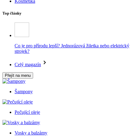
Kosmetika
Top články
Co je pro přírodu lepší? Jednorázová žiletka nebo elektrický
strojek?
Celý magazín
Přejít na menu
Šampony
Pečující oleje
Vosky a balzámy