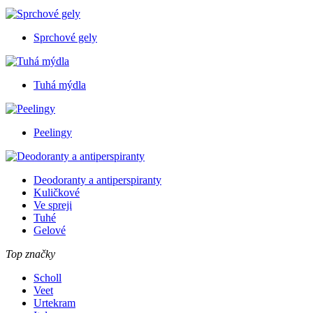
Sprchové gely
Tuhá mýdla
Peelingy
Deodoranty a antiperspiranty
Kuličkové
Ve spreji
Tuhé
Gelové
Top značky
Scholl
Veet
Urtekram