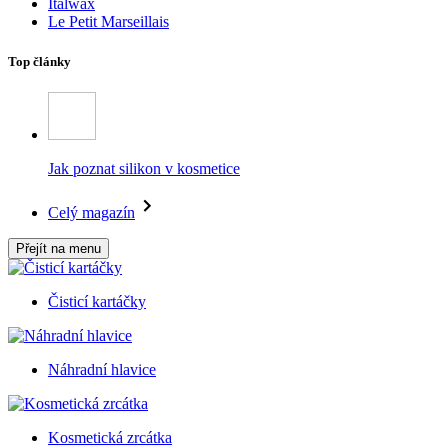
Italwax
Le Petit Marseillais
Top články
Jak poznat silikon v kosmetice
Celý magazín
Přejít na menu
Čisticí kartáčky
Náhradní hlavice
Kosmetická zrcátka