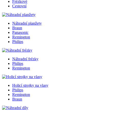
Frézkové
Cestovní
Náhradní planžety
Braun
Panasonic
Remington
Philips
Náhradní frézky
Philips
Remington
Holicí strojky na vlasy
Philips
Remington
Braun