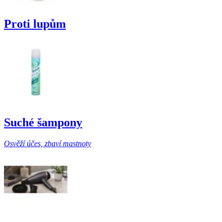
Proti lupům
Suché šampony
Osvěží účes, zbaví mastnoty