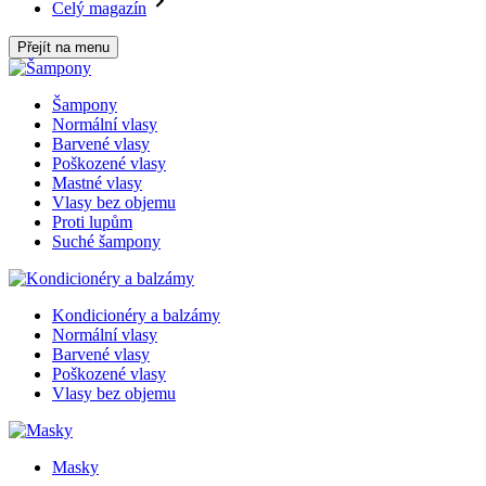
Celý magazín
Přejít na menu
Šampony
Normální vlasy
Barvené vlasy
Poškozené vlasy
Mastné vlasy
Vlasy bez objemu
Proti lupům
Suché šampony
Kondicionéry a balzámy
Normální vlasy
Barvené vlasy
Poškozené vlasy
Vlasy bez objemu
Masky