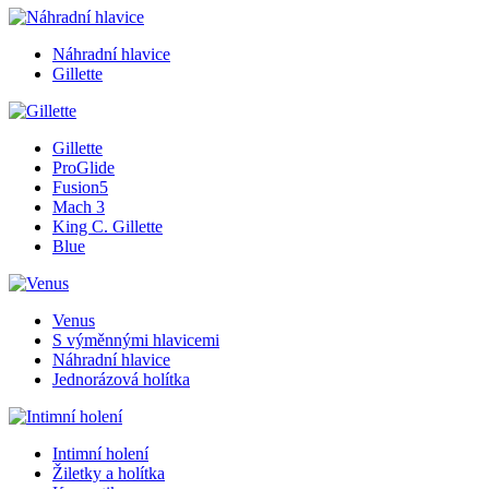
Náhradní hlavice
Gillette
Gillette
ProGlide
Fusion5
Mach 3
King C. Gillette
Blue
Venus
S výměnnými hlavicemi
Náhradní hlavice
Jednorázová holítka
Intimní holení
Žiletky a holítka