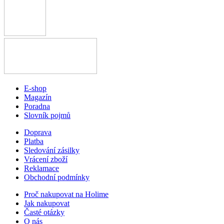
E-shop
Magazín
Poradna
Slovník pojmů
Doprava
Platba
Sledování zásilky
Vrácení zboží
Reklamace
Obchodní podmínky
Proč nakupovat na Holime
Jak nakupovat
Časté otázky
O nás