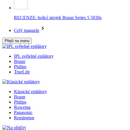
RECENZE: holicí strojek Braun Series 5 5030s
Celý magazín
Přejít na menu
IPL světelné epilátory
Braun
Philips
TrueLife
Klasické epilátory
Braun
Philips
Rowenta
Panasonic
Remington