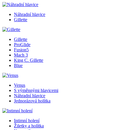
Náhradní hlavice
Gillette
Gillette
ProGlide
Fusion5
Mach 3
King C. Gillette
Blue
Venus
S výměnnými hlavicemi
Náhradní hlavice
Jednorázová holítka
Intimní holení
Žiletky a holítka