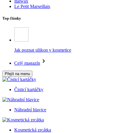
Italwax
Le Petit Marseillais
Top články
Jak poznat silikon v kosmetice
Celý magazín
Přejít na menu
Čisticí kartáčky
Náhradní hlavice
Kosmetická zrcátka