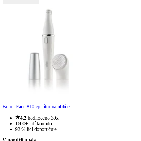
Braun Face 810 epilátor na obličej
4,2
hodnoceno 39x
1600+ lidí koupilo
92 % lidí doporučuje
V pondělí u vás