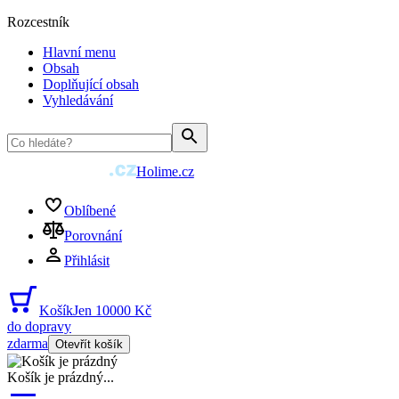
Rozcestník
Hlavní menu
Obsah
Doplňující obsah
Vyhledávání
Holime.cz
Oblíbené
Porovnání
Přihlásit
Košík
Jen 10000 Kč
do dopravy
zdarma
Otevřít košík
Košík je prázdný
...