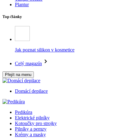
Plantur
Top články
Jak poznat silikon v kosmetice
Celý magazín
Přejít na menu
Domácí depilace
Pedikúra
Elektrické pilníky
Kotoučky pro strojky
Pilníky a pemzy
Krémy a masky