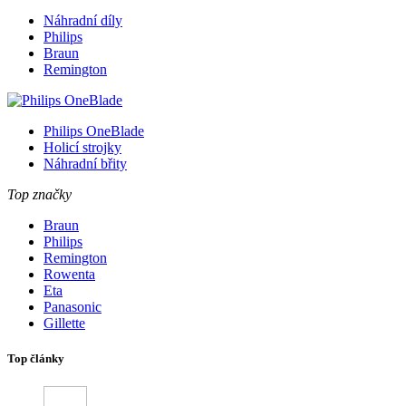
Náhradní díly
Philips
Braun
Remington
Philips OneBlade
Holicí strojky
Náhradní břity
Top značky
Braun
Philips
Remington
Rowenta
Eta
Panasonic
Gillette
Top články