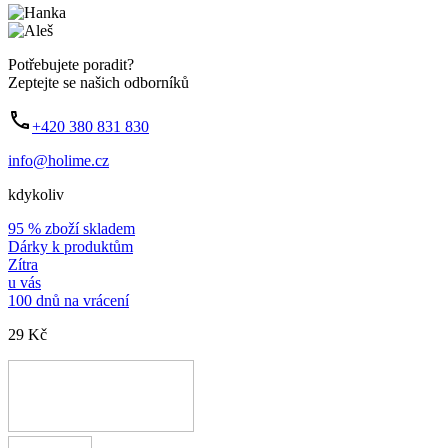
Potřebujete poradit?
Zeptejte se našich odborníků
+420 380 831 830
info@holime.cz
kdykoliv
95 % zboží skladem
Dárky k produktům
Zítra
u vás
100 dnů na vrácení
29 Kč