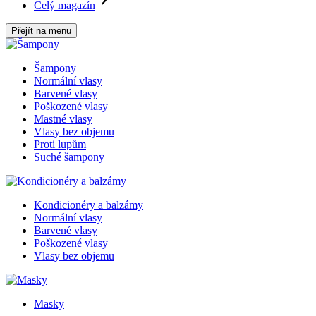
Celý magazín
Přejít na menu
Šampony
Normální vlasy
Barvené vlasy
Poškozené vlasy
Mastné vlasy
Vlasy bez objemu
Proti lupům
Suché šampony
Kondicionéry a balzámy
Normální vlasy
Barvené vlasy
Poškozené vlasy
Vlasy bez objemu
Masky