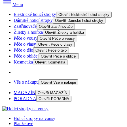
Menu
Elektrické holicí strojky
Otevřít
Elektrické holicí strojky
Dámské holicí strojky
Otevřít
Dámské holicí strojky
Zastřihovače
Otevřít
Zastřihovače
Žiletky a holítka
Otevřít
Žiletky a holítka
Péče o vousy
Otevřít
Péče o vousy
Péče o vlasy
Otevřít
Péče o vlasy
Péče o tělo
Otevřít
Péče o tělo
Péče o obličej
Otevřít
Péče o obličej
Kosmetika
Otevřít
Kosmetika
|
Vše o nákupu
Otevřít
Vše o nákupu
MAGAZÍN
Otevřít
MAGAZÍN
PORADNA
Otevřít
PORADNA
Holicí strojky na vousy
Planžetové