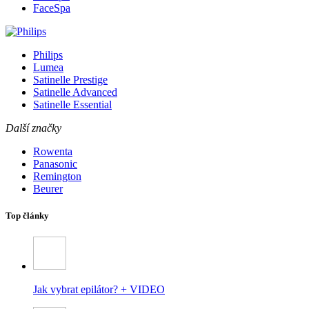
FaceSpa
Philips
Lumea
Satinelle Prestige
Satinelle Advanced
Satinelle Essential
Další značky
Rowenta
Panasonic
Remington
Beurer
Top články
Jak vybrat epilátor? + VIDEO