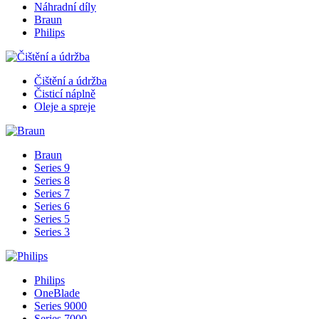
Náhradní díly
Braun
Philips
Čištění a údržba
Čisticí náplně
Oleje a spreje
Braun
Series 9
Series 8
Series 7
Series 6
Series 5
Series 3
Philips
OneBlade
Series 9000
Series 7000