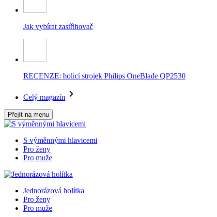
Jak vybírat zastřihovač
RECENZE: holicí strojek Philips OneBlade QP2530
Celý magazín
Přejít na menu
S výměnnými hlavicemi
Pro ženy
Pro muže
Jednorázová holítka
Pro ženy
Pro muže