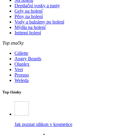
Na holení
Depilační vosky a pasty
Gely na holení
Pěny na holení
Vody a balzámy po holení
Mýdla na holení
Intimní holení
Top značky
Gillette
Angry Beards
Olaplex
Veet
Proraso
Weleda
Top články
Jak poznat silikon v kosmetice