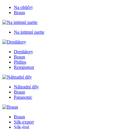
Na obličej
Braun
Na intimní partie
Depilátory
Braun
Philips
Remington
Náhradní díly
Braun
Panasonic
Braun
Silk-expert
Silk-épil