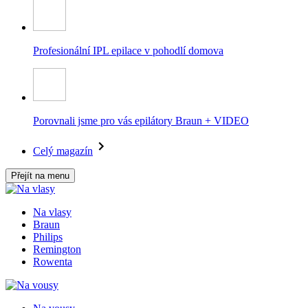
Profesionální IPL epilace v pohodlí domova
Porovnali jsme pro vás epilátory Braun + VIDEO
Celý magazín
Přejít na menu
Na vlasy
Braun
Philips
Remington
Rowenta