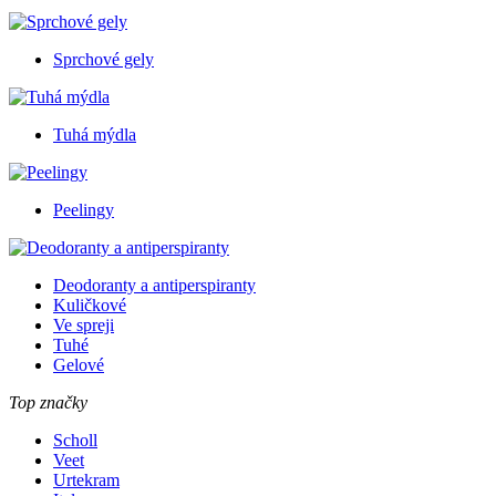
Sprchové gely
Tuhá mýdla
Peelingy
Deodoranty a antiperspiranty
Kuličkové
Ve spreji
Tuhé
Gelové
Top značky
Scholl
Veet
Urtekram