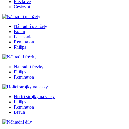
Frézkové
Cestovní
Náhradní planžety
Braun
Panasonic
Remington
Philips
Náhradní frézky
Philips
Remington
Holicí strojky na vlasy
Philips
Remington
Braun