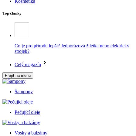
Kosmetika
Top články
Co je pro přírodu lepší? Jednorázová žiletka nebo elektrický
strojek?
Celý magazín
Přejít na menu
Šampony
Pečující oleje
Vosky a balzámy