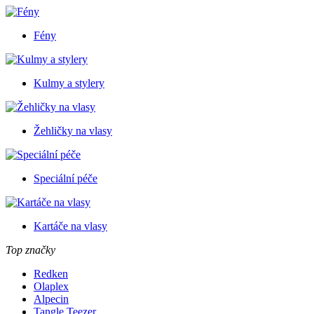
Fény
Kulmy a stylery
Žehličky na vlasy
Speciální péče
Kartáče na vlasy
Top značky
Redken
Olaplex
Alpecin
Tangle Teezer