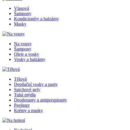
Vlasová
Šampony
Kondicionéry a balzámy
Masky
Na vousy
Šampony
Oleje a vosky
Vosky a balzámy
Tělová
Depilační vosky a pasty
Sprchové gely
Tuhá mýdla
Deodoranty a antiperspiranty
Peelingy
Krémy a masky