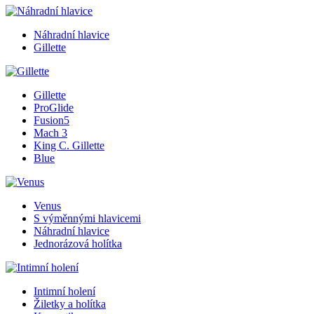
Náhradní hlavice
Gillette
Gillette
ProGlide
Fusion5
Mach 3
King C. Gillette
Blue
Venus
S výměnnými hlavicemi
Náhradní hlavice
Jednorázová holítka
Intimní holení
Žiletky a holítka