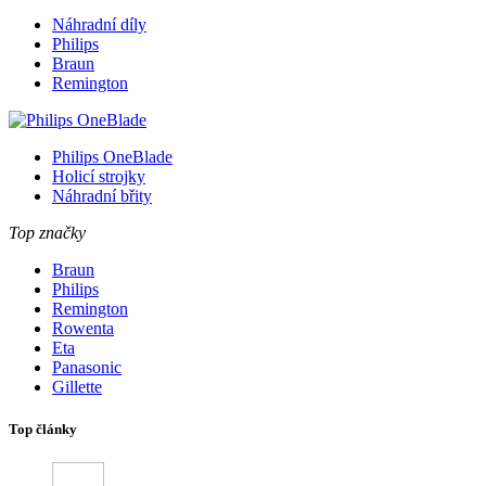
Náhradní díly
Philips
Braun
Remington
Philips OneBlade
Holicí strojky
Náhradní břity
Top značky
Braun
Philips
Remington
Rowenta
Eta
Panasonic
Gillette
Top články