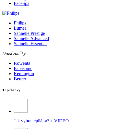
FaceSpa
Philips
Lumea
Satinelle Prestige
Satinelle Advanced
Satinelle Essential
Další značky
Rowenta
Panasonic
Remington
Beurer
Top články
Jak vybrat epilátor? + VIDEO