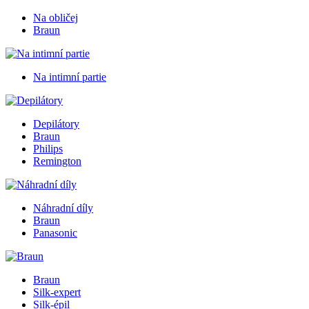
Na obličej
Braun
Na intimní partie
Depilátory
Braun
Philips
Remington
Náhradní díly
Braun
Panasonic
Braun
Silk-expert
Silk-épil