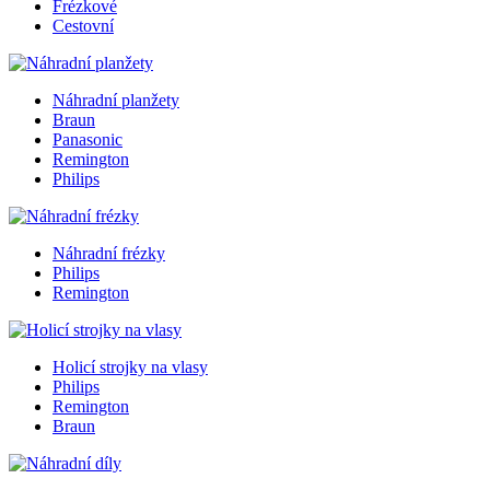
Frézkové
Cestovní
Náhradní planžety
Braun
Panasonic
Remington
Philips
Náhradní frézky
Philips
Remington
Holicí strojky na vlasy
Philips
Remington
Braun