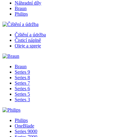
Náhradní díly
Braun
Philips
Čištění a údržba
Čisticí náplně
Oleje a spreje
Braun
Series 9
Series 8
Series 7
Series 6
Series 5
Series 3
Philips
OneBlade
Series 9000
Series 7000