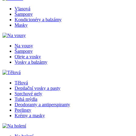
Vlasová
Šampony
Kondicionéry a balzámy
Masky
Na vousy
Šampony
Oleje a vosky
Vosky a balzámy
Tělová
Depilační vosky a pasty
Sprchové gely
Tuhá mýdla
Deodoranty a antiperspiranty
Peelingy
Krémy a masky