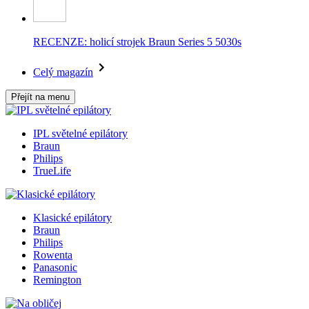
RECENZE: holicí strojek Braun Series 5 5030s
Celý magazín
Přejít na menu
IPL světelné epilátory
Braun
Philips
TrueLife
Klasické epilátory
Braun
Philips
Rowenta
Panasonic
Remington