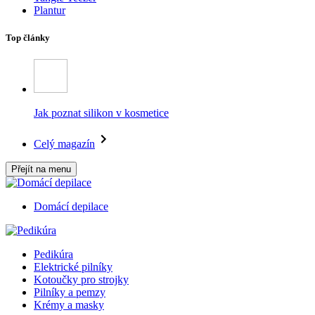
Plantur
Top články
Jak poznat silikon v kosmetice
Celý magazín
Přejít na menu
Domácí depilace
Pedikúra
Elektrické pilníky
Kotoučky pro strojky
Pilníky a pemzy
Krémy a masky