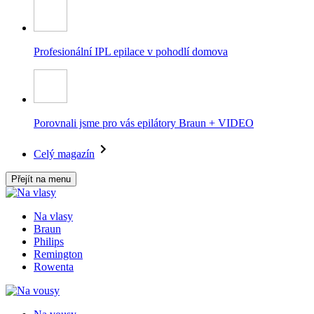
Profesionální IPL epilace v pohodlí domova
Porovnali jsme pro vás epilátory Braun + VIDEO
Celý magazín
Přejít na menu
Na vlasy
Braun
Philips
Remington
Rowenta