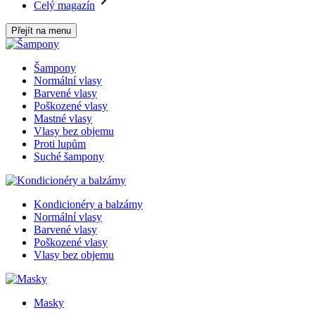
Celý magazín
Přejít na menu
Šampony
Normální vlasy
Barvené vlasy
Poškozené vlasy
Mastné vlasy
Vlasy bez objemu
Proti lupům
Suché šampony
Kondicionéry a balzámy
Normální vlasy
Barvené vlasy
Poškozené vlasy
Vlasy bez objemu
Masky