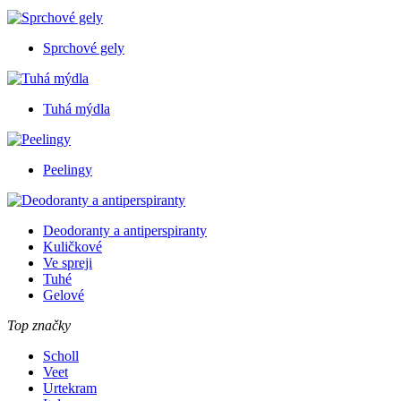
Sprchové gely
Tuhá mýdla
Peelingy
Deodoranty a antiperspiranty
Kuličkové
Ve spreji
Tuhé
Gelové
Top značky
Scholl
Veet
Urtekram