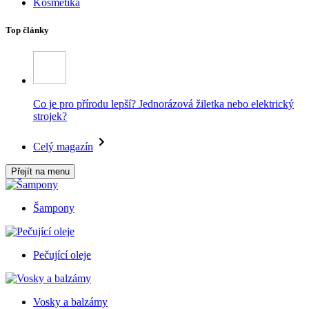
Kosmetika
Top články
Co je pro přírodu lepší? Jednorázová žiletka nebo elektrický
strojek?
Celý magazín
Přejít na menu
Šampony
Pečující oleje
Vosky a balzámy