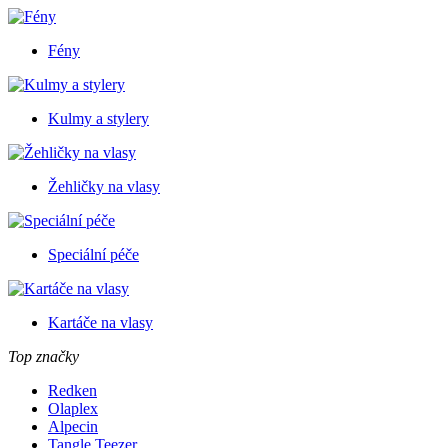
Fény
Kulmy a stylery
Žehličky na vlasy
Speciální péče
Kartáče na vlasy
Top značky
Redken
Olaplex
Alpecin
Tangle Teezer