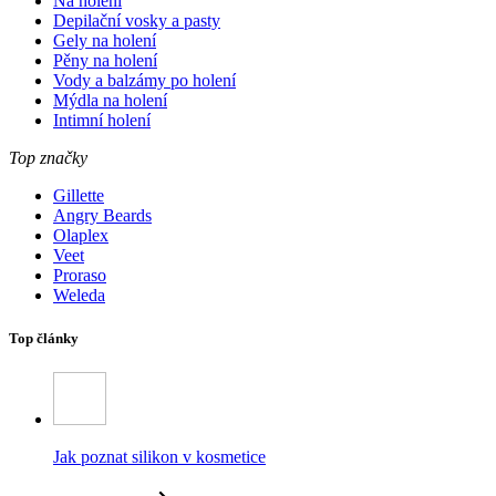
Na holení
Depilační vosky a pasty
Gely na holení
Pěny na holení
Vody a balzámy po holení
Mýdla na holení
Intimní holení
Top značky
Gillette
Angry Beards
Olaplex
Veet
Proraso
Weleda
Top články
Jak poznat silikon v kosmetice