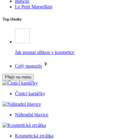
Italwax
Le Petit Marseillais
Top články
Jak poznat silikon v kosmetice
Celý magazín
Přejít na menu
Čisticí kartáčky
Náhradní hlavice
Kosmetická zrcátka