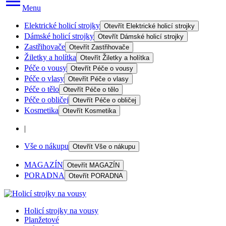
Menu
Elektrické holicí strojky
Otevřít
Elektrické holicí strojky
Dámské holicí strojky
Otevřít
Dámské holicí strojky
Zastřihovače
Otevřít
Zastřihovače
Žiletky a holítka
Otevřít
Žiletky a holítka
Péče o vousy
Otevřít
Péče o vousy
Péče o vlasy
Otevřít
Péče o vlasy
Péče o tělo
Otevřít
Péče o tělo
Péče o obličej
Otevřít
Péče o obličej
Kosmetika
Otevřít
Kosmetika
|
Vše o nákupu
Otevřít
Vše o nákupu
MAGAZÍN
Otevřít
MAGAZÍN
PORADNA
Otevřít
PORADNA
Holicí strojky na vousy
Planžetové