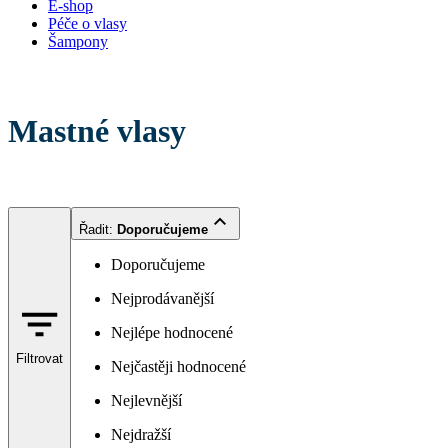
E-shop
Péče o vlasy
Šampony
Mastné vlasy
Řadit
:
Doporučujeme
Doporučujeme
Nejprodávanější
Nejlépe hodnocené
Filtrovat
Nejčastěji hodnocené
Nejlevnější
Nejdražší