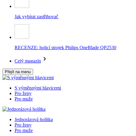
Jak vybírat zastřihovač
RECENZE: holicí strojek Philips OneBlade QP2530
Celý magazín
Přejít na menu
S výměnnými hlavicemi
Pro ženy
Pro muže
Jednorázová holítka
Pro ženy
Pro muže