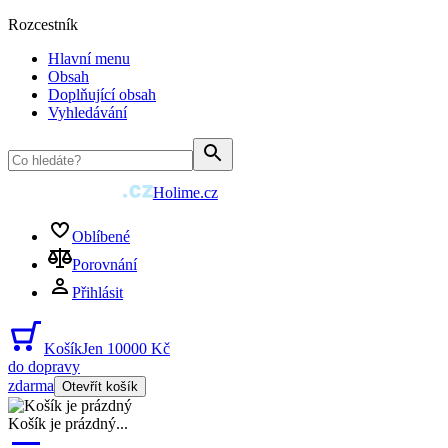
Rozcestník
Hlavní menu
Obsah
Doplňující obsah
Vyhledávání
Holime.cz
Oblíbené
Porovnání
Přihlásit
Košík
Jen 10000 Kč
do dopravy
zdarma
Otevřít košík
Košík je prázdný
...