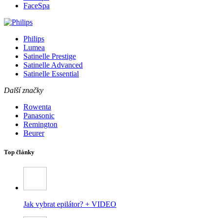
FaceSpa
Philips
Lumea
Satinelle Prestige
Satinelle Advanced
Satinelle Essential
Další značky
Rowenta
Panasonic
Remington
Beurer
Top články
Jak vybrat epilátor? + VIDEO