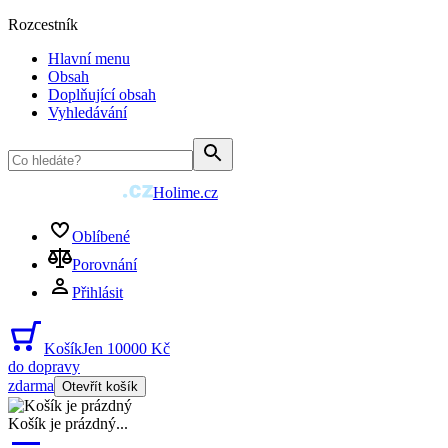
Rozcestník
Hlavní menu
Obsah
Doplňující obsah
Vyhledávání
Holime.cz
Oblíbené
Porovnání
Přihlásit
Košík
Jen 10000 Kč
do dopravy
zdarma
Otevřít košík
Košík je prázdný
...