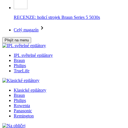
RECENZE: holicí strojek Braun Series 5 5030s
Celý magazín
Přejít na menu
IPL světelné epilátory
Braun
Philips
TrueLife
Klasické epilátory
Braun
Philips
Rowenta
Panasonic
Remington