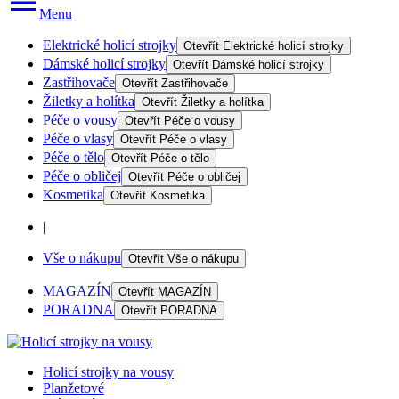
Menu
Elektrické holicí strojky
Otevřít
Elektrické holicí strojky
Dámské holicí strojky
Otevřít
Dámské holicí strojky
Zastřihovače
Otevřít
Zastřihovače
Žiletky a holítka
Otevřít
Žiletky a holítka
Péče o vousy
Otevřít
Péče o vousy
Péče o vlasy
Otevřít
Péče o vlasy
Péče o tělo
Otevřít
Péče o tělo
Péče o obličej
Otevřít
Péče o obličej
Kosmetika
Otevřít
Kosmetika
|
Vše o nákupu
Otevřít
Vše o nákupu
MAGAZÍN
Otevřít
MAGAZÍN
PORADNA
Otevřít
PORADNA
Holicí strojky na vousy
Planžetové