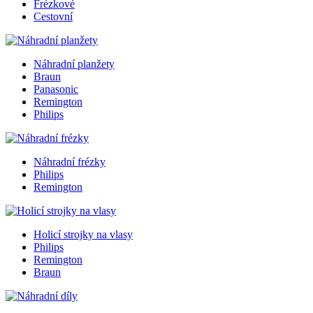
Frézkové
Cestovní
Náhradní planžety
Braun
Panasonic
Remington
Philips
Náhradní frézky
Philips
Remington
Holicí strojky na vlasy
Philips
Remington
Braun