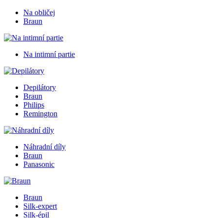
Na obličej
Braun
Na intimní partie
Depilátory
Braun
Philips
Remington
Náhradní díly
Braun
Panasonic
Braun
Silk-expert
Silk-épil