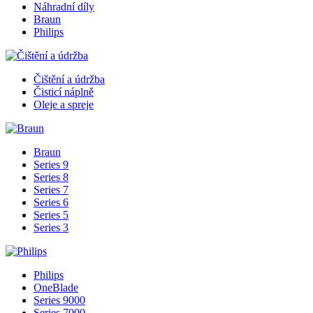
Náhradní díly
Braun
Philips
Čištění a údržba
Čisticí náplně
Oleje a spreje
Braun
Series 9
Series 8
Series 7
Series 6
Series 5
Series 3
Philips
OneBlade
Series 9000
Series 7000