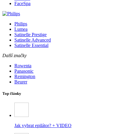
FaceSpa
Philips
Lumea
Satinelle Prestige
Satinelle Advanced
Satinelle Essential
Další značky
Rowenta
Panasonic
Remington
Beurer
Top články
Jak vybrat epilátor? + VIDEO