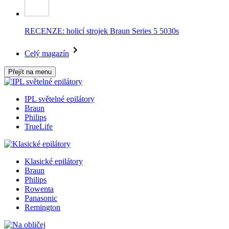
RECENZE: holicí strojek Braun Series 5 5030s
Celý magazín
Přejít na menu
IPL světelné epilátory
Braun
Philips
TrueLife
Klasické epilátory
Braun
Philips
Rowenta
Panasonic
Remington