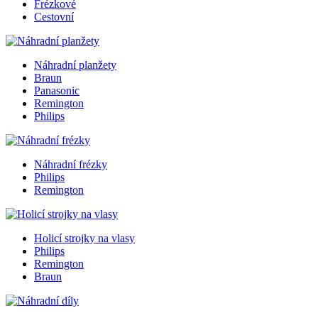
Frézkové
Cestovní
Náhradní planžety
Braun
Panasonic
Remington
Philips
Náhradní frézky
Philips
Remington
Holicí strojky na vlasy
Philips
Remington
Braun