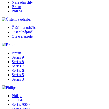
Náhradní díly
Braun
Philips
Čištění a údržba
Čisticí náplně
Oleje a spreje
Braun
Series 9
Series 8
Series 7
Series 6
Series 5
Series 3
Philips
OneBlade
Series 9000
Series 7000