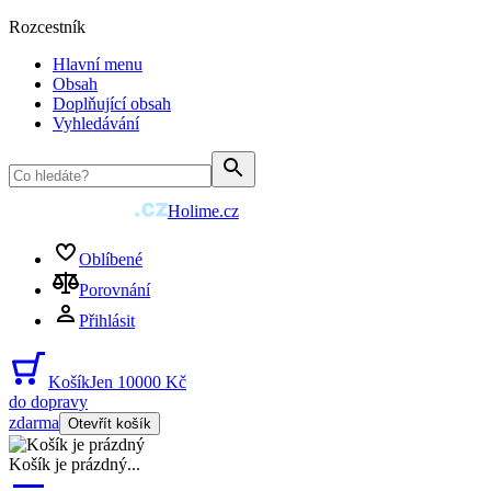
Rozcestník
Hlavní menu
Obsah
Doplňující obsah
Vyhledávání
Holime.cz
Oblíbené
Porovnání
Přihlásit
Košík
Jen 10000 Kč
do dopravy
zdarma
Otevřít košík
Košík je prázdný
...