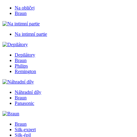
Na obličej
Braun
Na intimní partie
Depilátory
Braun
Philips
Remington
Náhradní díly
Braun
Panasonic
Braun
Silk-expert
Silk-épil