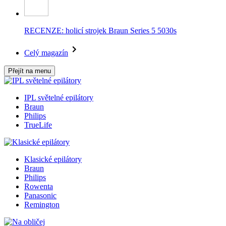
RECENZE: holicí strojek Braun Series 5 5030s
Celý magazín
Přejít na menu
IPL světelné epilátory
Braun
Philips
TrueLife
Klasické epilátory
Braun
Philips
Rowenta
Panasonic
Remington