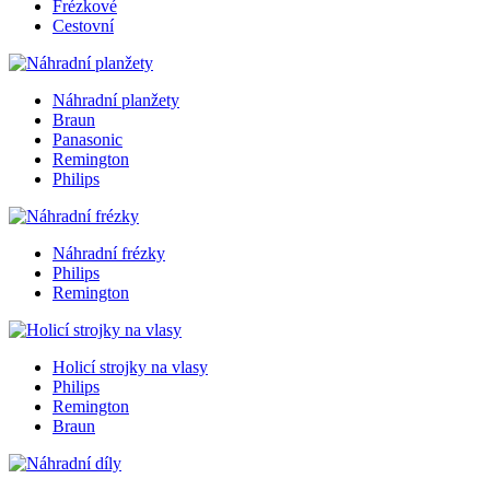
Frézkové
Cestovní
Náhradní planžety
Braun
Panasonic
Remington
Philips
Náhradní frézky
Philips
Remington
Holicí strojky na vlasy
Philips
Remington
Braun