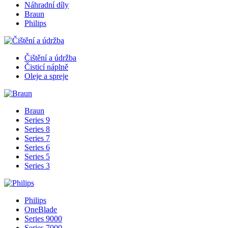
Náhradní díly
Braun
Philips
Čištění a údržba
Čisticí náplně
Oleje a spreje
Braun
Series 9
Series 8
Series 7
Series 6
Series 5
Series 3
Philips
OneBlade
Series 9000
Series 7000