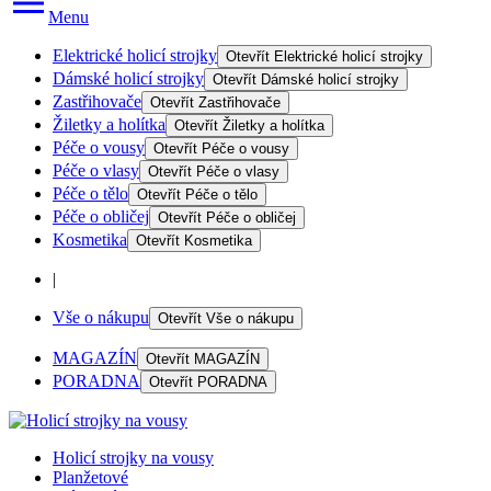
Menu
Elektrické holicí strojky
Otevřít
Elektrické holicí strojky
Dámské holicí strojky
Otevřít
Dámské holicí strojky
Zastřihovače
Otevřít
Zastřihovače
Žiletky a holítka
Otevřít
Žiletky a holítka
Péče o vousy
Otevřít
Péče o vousy
Péče o vlasy
Otevřít
Péče o vlasy
Péče o tělo
Otevřít
Péče o tělo
Péče o obličej
Otevřít
Péče o obličej
Kosmetika
Otevřít
Kosmetika
|
Vše o nákupu
Otevřít
Vše o nákupu
MAGAZÍN
Otevřít
MAGAZÍN
PORADNA
Otevřít
PORADNA
Holicí strojky na vousy
Planžetové