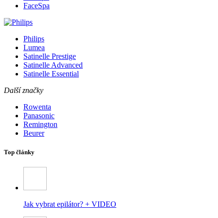
FaceSpa
Philips
Lumea
Satinelle Prestige
Satinelle Advanced
Satinelle Essential
Další značky
Rowenta
Panasonic
Remington
Beurer
Top články
Jak vybrat epilátor? + VIDEO