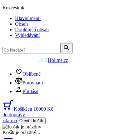
Rozcestník
Hlavní menu
Obsah
Doplňující obsah
Vyhledávání
Holime.cz
Oblíbené
Porovnání
Přihlásit
Košík
Jen 10000 Kč
do dopravy
zdarma
Otevřít košík
Košík je prázdný
...