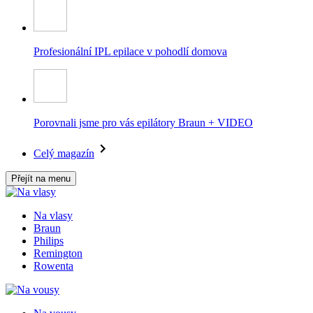
Profesionální IPL epilace v pohodlí domova
Porovnali jsme pro vás epilátory Braun + VIDEO
Celý magazín
Přejít na menu
Na vlasy
Braun
Philips
Remington
Rowenta