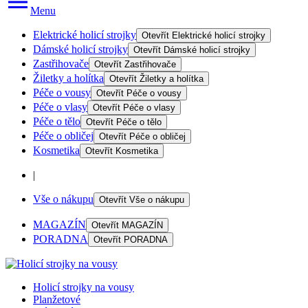
Menu
Elektrické holicí strojky
Otevřít
Elektrické holicí strojky
Dámské holicí strojky
Otevřít
Dámské holicí strojky
Zastřihovače
Otevřít
Zastřihovače
Žiletky a holítka
Otevřít
Žiletky a holítka
Péče o vousy
Otevřít
Péče o vousy
Péče o vlasy
Otevřít
Péče o vlasy
Péče o tělo
Otevřít
Péče o tělo
Péče o obličej
Otevřít
Péče o obličej
Kosmetika
Otevřít
Kosmetika
|
Vše o nákupu
Otevřít
Vše o nákupu
MAGAZÍN
Otevřít
MAGAZÍN
PORADNA
Otevřít
PORADNA
Holicí strojky na vousy
Planžetové