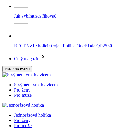
Jak vybírat zastřihovač
RECENZE: holicí strojek Philips OneBlade QP2530
Celý magazín
Přejít na menu
S výměnnými hlavicemi
Pro ženy
Pro muže
Jednorázová holítka
Pro ženy
Pro muže