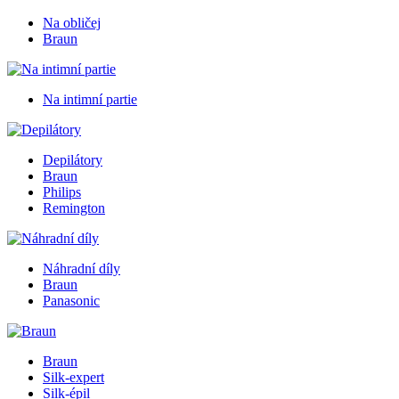
Na obličej
Braun
Na intimní partie
Depilátory
Braun
Philips
Remington
Náhradní díly
Braun
Panasonic
Braun
Silk-expert
Silk-épil