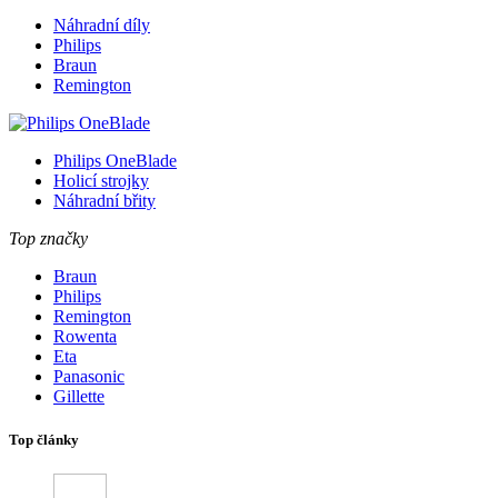
Náhradní díly
Philips
Braun
Remington
Philips OneBlade
Holicí strojky
Náhradní břity
Top značky
Braun
Philips
Remington
Rowenta
Eta
Panasonic
Gillette
Top články