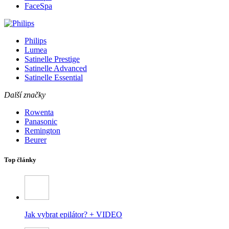
FaceSpa
Philips
Lumea
Satinelle Prestige
Satinelle Advanced
Satinelle Essential
Další značky
Rowenta
Panasonic
Remington
Beurer
Top články
Jak vybrat epilátor? + VIDEO