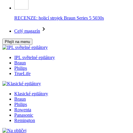
RECENZE: holicí strojek Braun Series 5 5030s
Celý magazín
Přejít na menu
IPL světelné epilátory
Braun
Philips
TrueLife
Klasické epilátory
Braun
Philips
Rowenta
Panasonic
Remington