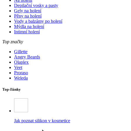
Na holení
Depilační vosky a pasty
Gely na holení
Pěny na holení
Vody a balzámy po holení
Mýdla na holení
Intimní holení
Top značky
Gillette
Angry Beards
Olaplex
Veet
Proraso
Weleda
Top články
Jak poznat silikon v kosmetice