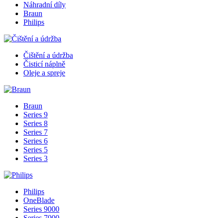
Náhradní díly
Braun
Philips
Čištění a údržba
Čisticí náplně
Oleje a spreje
Braun
Series 9
Series 8
Series 7
Series 6
Series 5
Series 3
Philips
OneBlade
Series 9000
Series 7000