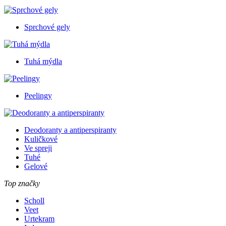
Sprchové gely
Tuhá mýdla
Peelingy
Deodoranty a antiperspiranty
Kuličkové
Ve spreji
Tuhé
Gelové
Top značky
Scholl
Veet
Urtekram