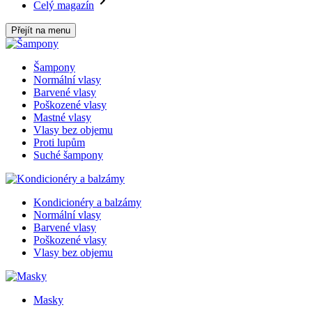
Celý magazín
Přejít na menu
Šampony
Normální vlasy
Barvené vlasy
Poškozené vlasy
Mastné vlasy
Vlasy bez objemu
Proti lupům
Suché šampony
Kondicionéry a balzámy
Normální vlasy
Barvené vlasy
Poškozené vlasy
Vlasy bez objemu
Masky