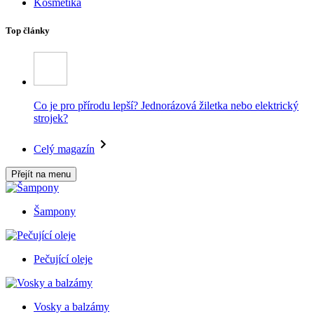
Kosmetika
Top články
Co je pro přírodu lepší? Jednorázová žiletka nebo elektrický
strojek?
Celý magazín
Přejít na menu
Šampony
Pečující oleje
Vosky a balzámy