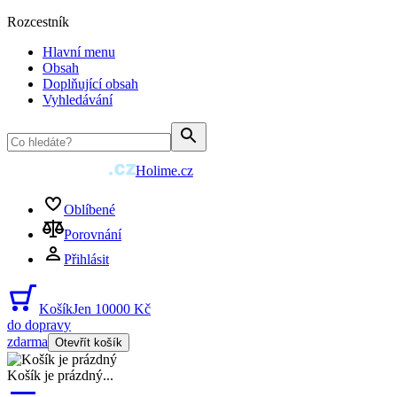
Rozcestník
Hlavní menu
Obsah
Doplňující obsah
Vyhledávání
Holime.cz
Oblíbené
Porovnání
Přihlásit
Košík
Jen 10000 Kč
do dopravy
zdarma
Otevřít košík
Košík je prázdný
...