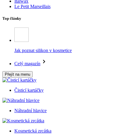
Italwax
Le Petit Marseillais
Top články
Jak poznat silikon v kosmetice
Celý magazín
Přejít na menu
Čisticí kartáčky
Náhradní hlavice
Kosmetická zrcátka