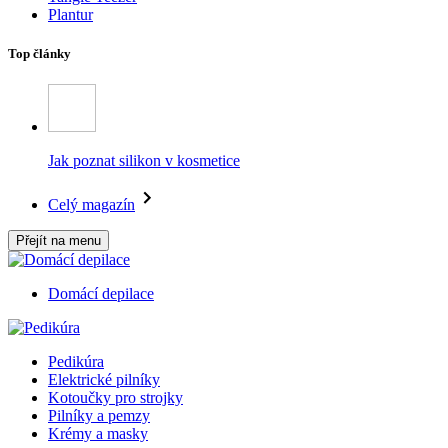
Plantur
Top články
Jak poznat silikon v kosmetice
Celý magazín
Přejít na menu
Domácí depilace
Pedikúra
Elektrické pilníky
Kotoučky pro strojky
Pilníky a pemzy
Krémy a masky