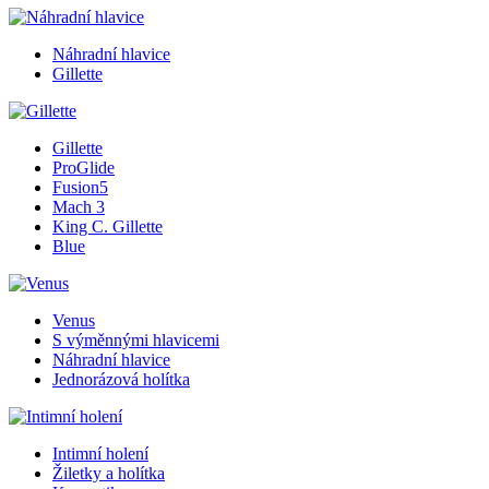
Náhradní hlavice
Gillette
Gillette
ProGlide
Fusion5
Mach 3
King C. Gillette
Blue
Venus
S výměnnými hlavicemi
Náhradní hlavice
Jednorázová holítka
Intimní holení
Žiletky a holítka