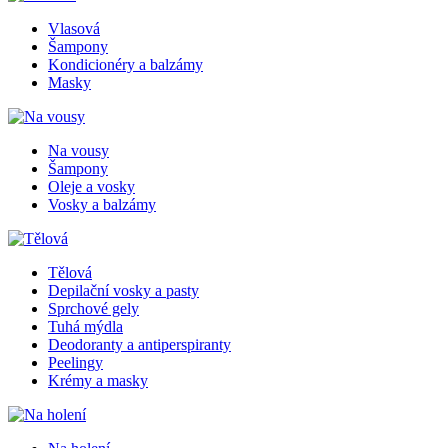
Vlasová
Šampony
Kondicionéry a balzámy
Masky
Na vousy
Šampony
Oleje a vosky
Vosky a balzámy
Tělová
Depilační vosky a pasty
Sprchové gely
Tuhá mýdla
Deodoranty a antiperspiranty
Peelingy
Krémy a masky