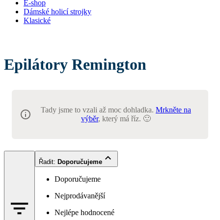
E-shop
Dámské holicí strojky
Klasické
Epilátory Remington
Tady jsme to vzali až moc dohladka.
Mrkněte na
výběr
, který má říz. 🙂
Řadit
:
Doporučujeme
Doporučujeme
Nejprodávanější
Nejlépe hodnocené