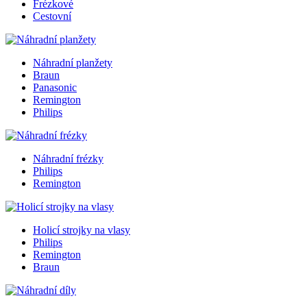
Frézkové
Cestovní
Náhradní planžety
Braun
Panasonic
Remington
Philips
Náhradní frézky
Philips
Remington
Holicí strojky na vlasy
Philips
Remington
Braun