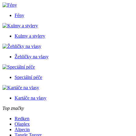
Fény
Kulmy a stylery
Žehličky na vlasy
Speciální péče
Kartáče na vlasy
Top značky
Redken
Olaplex
Alpecin
Tangle Teezer