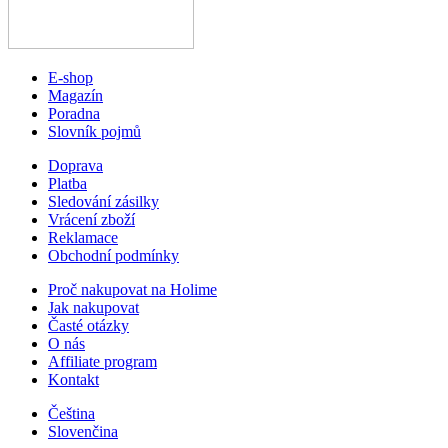
E-shop
Magazín
Poradna
Slovník pojmů
Doprava
Platba
Sledování zásilky
Vrácení zboží
Reklamace
Obchodní podmínky
Proč nakupovat na Holime
Jak nakupovat
Časté otázky
O nás
Affiliate program
Kontakt
Čeština
Slovenčina