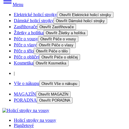
Menu
Elektrické holicí strojky
Otevřít
Elektrické holicí strojky
Dámské holicí strojky
Otevřít
Dámské holicí strojky
Zastřihovače
Otevřít
Zastřihovače
Žiletky a holítka
Otevřít
Žiletky a holítka
Péče o vousy
Otevřít
Péče o vousy
Péče o vlasy
Otevřít
Péče o vlasy
Péče o tělo
Otevřít
Péče o tělo
Péče o obličej
Otevřít
Péče o obličej
Kosmetika
Otevřít
Kosmetika
|
Vše o nákupu
Otevřít
Vše o nákupu
MAGAZÍN
Otevřít
MAGAZÍN
PORADNA
Otevřít
PORADNA
Holicí strojky na vousy
Planžetové