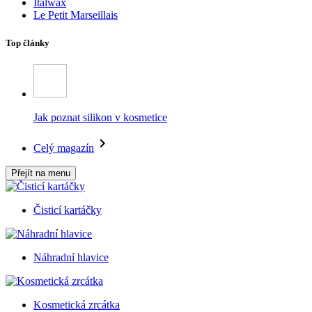
Italwax
Le Petit Marseillais
Top články
Jak poznat silikon v kosmetice
Celý magazín
Přejít na menu
Čisticí kartáčky
Náhradní hlavice
Kosmetická zrcátka