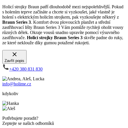
Holicí strojky Braun patří dlouhodobě mezi nejspolehlivější. Pokud
s holením teprve začínáte a chcete si vyzkoušet, jaké vlastně je
holení s elektrickým holicím strojkem, pak vyzkoušejte některý z
Braun Series 3
. Komfort dvou plovoucích planžet a střední
zastřihovací lišty Braun Series 3 Vám pomůže rychleji oholit vousy
různých délek. Okraje vousů snadno upravíte pomocí výsuvného
zastřihovače.
Holicí strojky Braun Series 3
skvěle padne do ruky,
ze které neklouže díky gumou potažené rukojeti.
Zavřít popis
+420 380 831 830
info@holime.cz
kdykoliv
Potřebujete poradit?
Zeptejte se našich odborníků