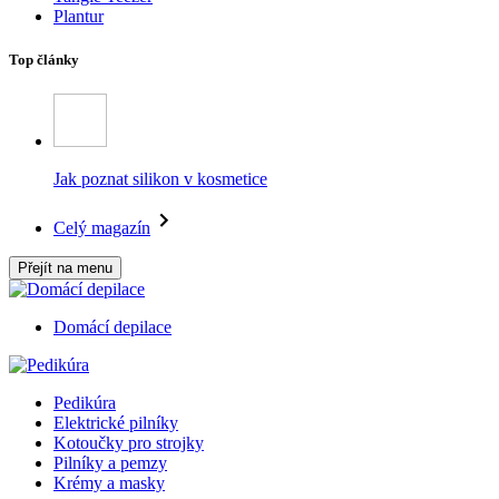
Plantur
Top články
Jak poznat silikon v kosmetice
Celý magazín
Přejít na menu
Domácí depilace
Pedikúra
Elektrické pilníky
Kotoučky pro strojky
Pilníky a pemzy
Krémy a masky