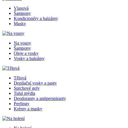
Vlasová
Šampony
Kondicionéry a balzámy
Masky
Na vousy
Šampony
Oleje a vosky
Vosky a balzámy
Tělová
Depilační vosky a pasty
Sprchové gely
Tuhá mýdla
Deodoranty a antiperspiranty
Peelingy
Krémy a masky