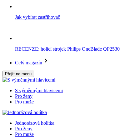
Jak vybírat zastřihovač
RECENZE: holicí strojek Philips OneBlade QP2530
Celý magazín
Přejít na menu
S výměnnými hlavicemi
Pro ženy
Pro muže
Jednorázová holítka
Pro ženy
Pro muže