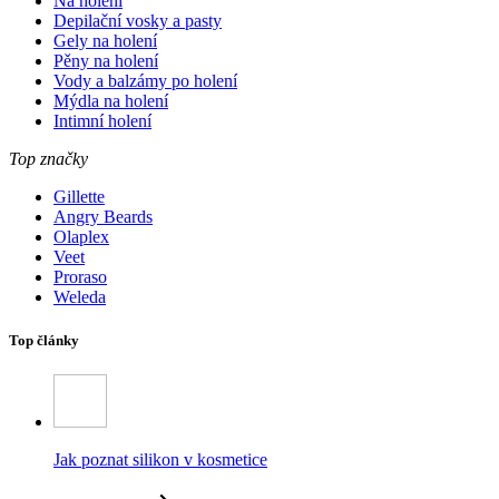
Na holení
Depilační vosky a pasty
Gely na holení
Pěny na holení
Vody a balzámy po holení
Mýdla na holení
Intimní holení
Top značky
Gillette
Angry Beards
Olaplex
Veet
Proraso
Weleda
Top články
Jak poznat silikon v kosmetice