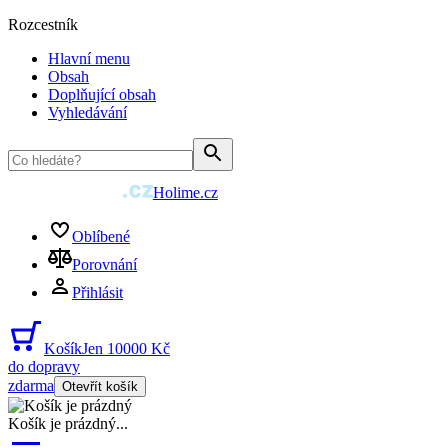
Rozcestník
Hlavní menu
Obsah
Doplňující obsah
Vyhledávání
Holime.cz
Oblíbené
Porovnání
Přihlásit
Košík
Jen 10000 Kč
do dopravy
zdarma
Otevřít košík
Košík je prázdný
...