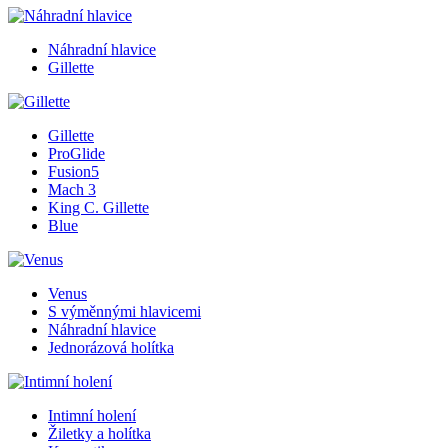
Náhradní hlavice
Gillette
Gillette
ProGlide
Fusion5
Mach 3
King C. Gillette
Blue
Venus
S výměnnými hlavicemi
Náhradní hlavice
Jednorázová holítka
Intimní holení
Žiletky a holítka