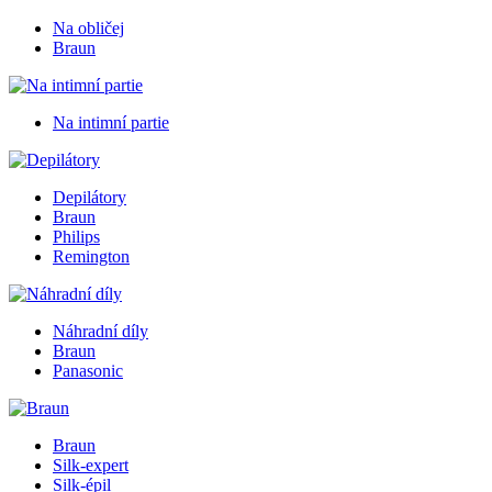
Na obličej
Braun
Na intimní partie
Depilátory
Braun
Philips
Remington
Náhradní díly
Braun
Panasonic
Braun
Silk-expert
Silk-épil