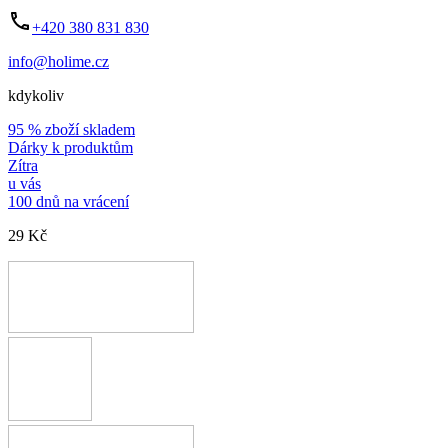
+420 380 831 830
info@holime.cz
kdykoliv
95 % zboží skladem
Dárky k produktům
Zítra
u vás
100 dnů na vrácení
29 Kč