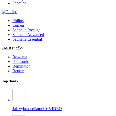
FaceSpa
Philips
Lumea
Satinelle Prestige
Satinelle Advanced
Satinelle Essential
Další značky
Rowenta
Panasonic
Remington
Beurer
Top články
Jak vybrat epilátor? + VIDEO