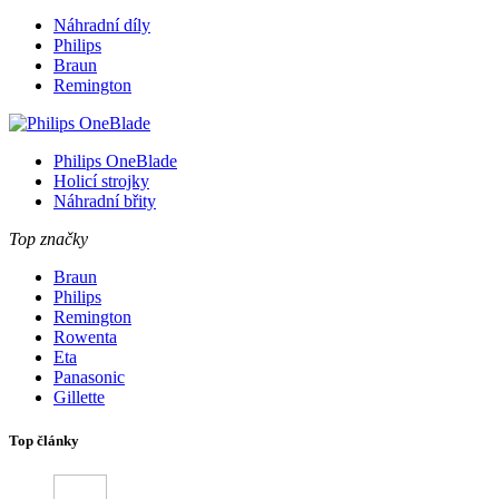
Náhradní díly
Philips
Braun
Remington
Philips OneBlade
Holicí strojky
Náhradní břity
Top značky
Braun
Philips
Remington
Rowenta
Eta
Panasonic
Gillette
Top články