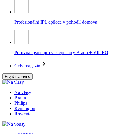
Profesionální IPL epilace v pohodlí domova
Porovnali jsme pro vás epilátory Braun + VIDEO
Celý magazín
Přejít na menu
Na vlasy
Braun
Philips
Remington
Rowenta