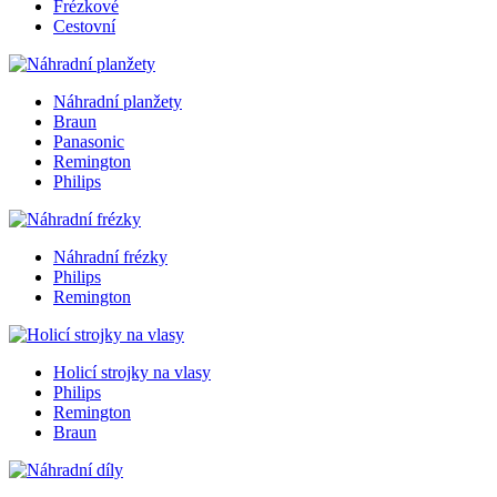
Frézkové
Cestovní
Náhradní planžety
Braun
Panasonic
Remington
Philips
Náhradní frézky
Philips
Remington
Holicí strojky na vlasy
Philips
Remington
Braun