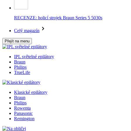
RECENZE: holicí strojek Braun Series 5 5030s
Celý magazín
Přejít na menu
IPL světelné epilátory
Braun
Philips
TrueLife
Klasické epilátory
Braun
Philips
Rowenta
Panasonic
Remington