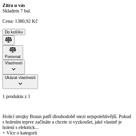
Zítra u vás
Skladem 7 bal.
Cena:
1380
,92 Kč
Do košíku
Porovnat
Porovnat
Vlastnosti
Ukázat vlastnosti
1 produktu z 1
Holicí strojky Braun patří dlouhodobě mezi nejspolehlivější. Pokud
s holením teprve začínáte a chcete si vyzkoušet, jaké vlastně je
holení s elektrick...
+
Více o kategorii