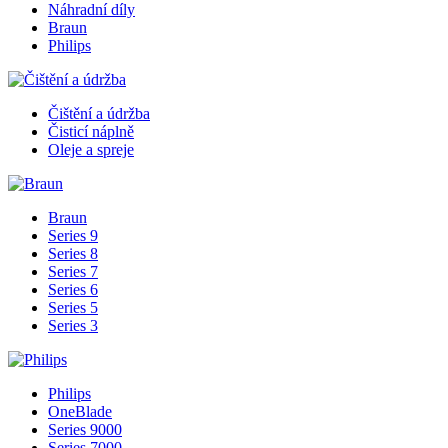
Náhradní díly
Braun
Philips
Čištění a údržba
Čisticí náplně
Oleje a spreje
Braun
Series 9
Series 8
Series 7
Series 6
Series 5
Series 3
Philips
OneBlade
Series 9000
Series 7000