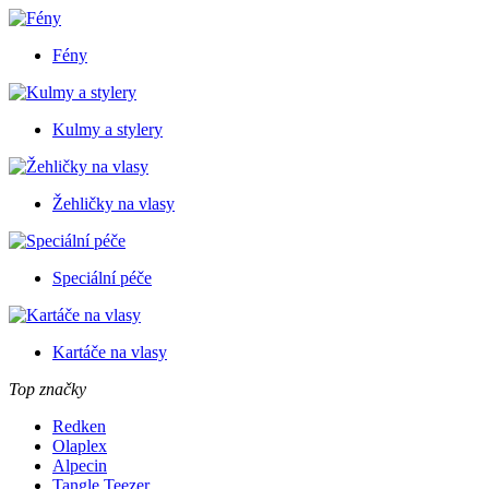
Fény
Kulmy a stylery
Žehličky na vlasy
Speciální péče
Kartáče na vlasy
Top značky
Redken
Olaplex
Alpecin
Tangle Teezer