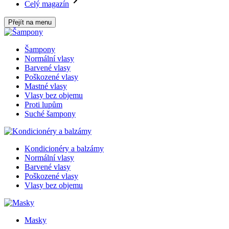
Celý magazín
Přejít na menu
Šampony
Normální vlasy
Barvené vlasy
Poškozené vlasy
Mastné vlasy
Vlasy bez objemu
Proti lupům
Suché šampony
Kondicionéry a balzámy
Normální vlasy
Barvené vlasy
Poškozené vlasy
Vlasy bez objemu
Masky