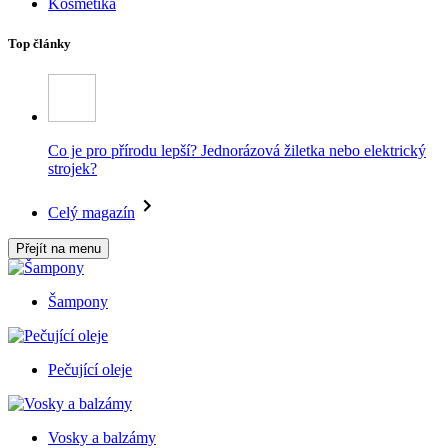
Kosmetika
Top články
Co je pro přírodu lepší? Jednorázová žiletka nebo elektrický
strojek?
Celý magazín
Přejít na menu
Šampony
Pečující oleje
Vosky a balzámy