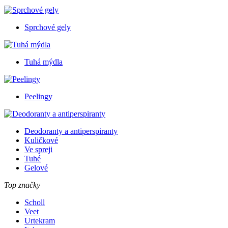
Sprchové gely
Tuhá mýdla
Peelingy
Deodoranty a antiperspiranty
Kuličkové
Ve spreji
Tuhé
Gelové
Top značky
Scholl
Veet
Urtekram