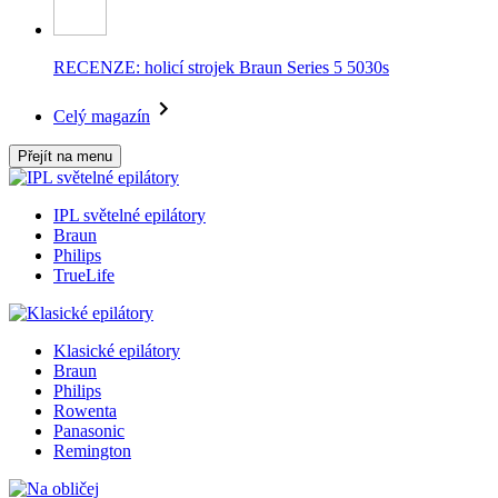
RECENZE: holicí strojek Braun Series 5 5030s
Celý magazín
Přejít na menu
IPL světelné epilátory
Braun
Philips
TrueLife
Klasické epilátory
Braun
Philips
Rowenta
Panasonic
Remington