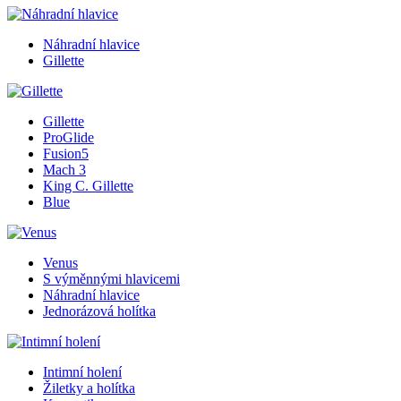
Náhradní hlavice
Gillette
Gillette
ProGlide
Fusion5
Mach 3
King C. Gillette
Blue
Venus
S výměnnými hlavicemi
Náhradní hlavice
Jednorázová holítka
Intimní holení
Žiletky a holítka