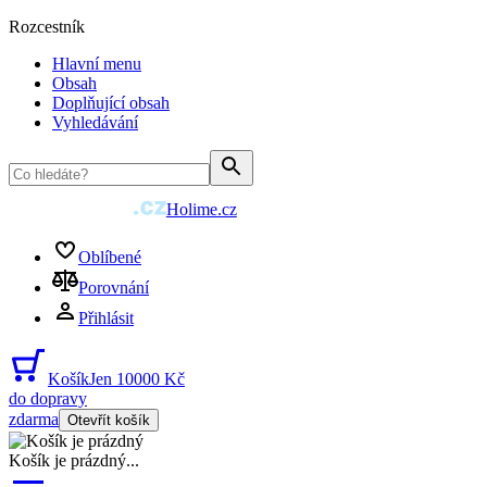
Rozcestník
Hlavní menu
Obsah
Doplňující obsah
Vyhledávání
Holime.cz
Oblíbené
Porovnání
Přihlásit
Košík
Jen 10000 Kč
do dopravy
zdarma
Otevřít košík
Košík je prázdný
...