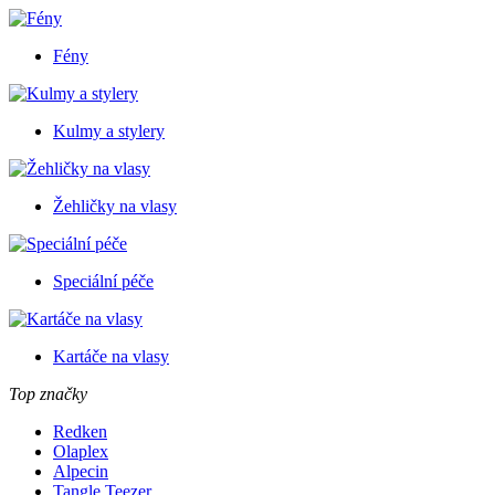
Fény
Kulmy a stylery
Žehličky na vlasy
Speciální péče
Kartáče na vlasy
Top značky
Redken
Olaplex
Alpecin
Tangle Teezer