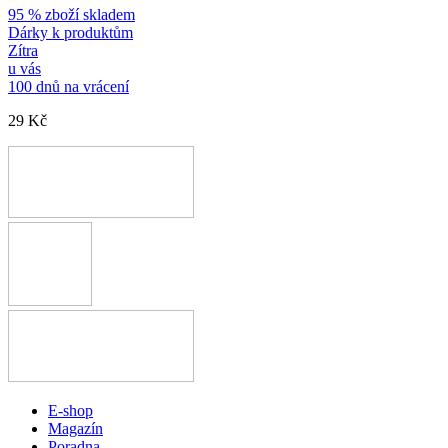
95 % zboží skladem
Dárky k produktům
Zítra
u vás
100 dnů na vrácení
29 Kč
E-shop
Magazín
Poradna