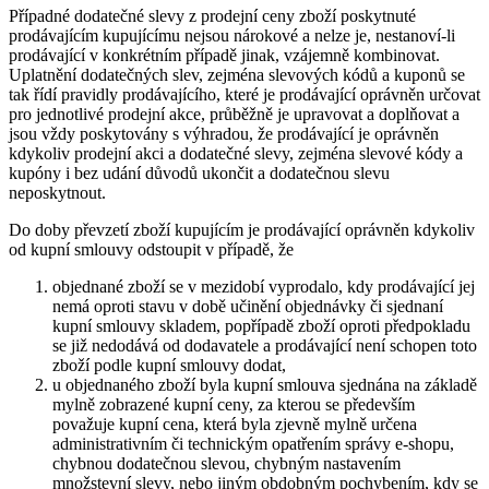
Případné dodatečné slevy z prodejní ceny zboží poskytnuté
prodávajícím kupujícímu nejsou nárokové a nelze je, nestanoví-li
prodávající v konkrétním případě jinak, vzájemně kombinovat.
Uplatnění dodatečných slev, zejména slevových kódů a kuponů se
tak řídí pravidly prodávajícího, které je prodávající oprávněn určovat
pro jednotlivé prodejní akce, průběžně je upravovat a doplňovat a
jsou vždy poskytovány s výhradou, že prodávající je oprávněn
kdykoliv prodejní akci a dodatečné slevy, zejména slevové kódy a
kupóny i bez udání důvodů ukončit a dodatečnou slevu
neposkytnout.
Do doby převzetí zboží kupujícím je prodávající oprávněn kdykoliv
od kupní smlouvy odstoupit v případě, že
objednané zboží se v mezidobí vyprodalo, kdy prodávající jej
nemá oproti stavu v době učinění objednávky či sjednaní
kupní smlouvy skladem, popřípadě zboží oproti předpokladu
se již nedodává od dodavatele a prodávající není schopen toto
zboží podle kupní smlouvy dodat,
u objednaného zboží byla kupní smlouva sjednána na základě
mylně zobrazené kupní ceny, za kterou se především
považuje kupní cena, která byla zjevně mylně určena
administrativním či technickým opatřením správy e-shopu,
chybnou dodatečnou slevou, chybným nastavením
množstevní slevy, nebo jiným obdobným pochybením, kdy se