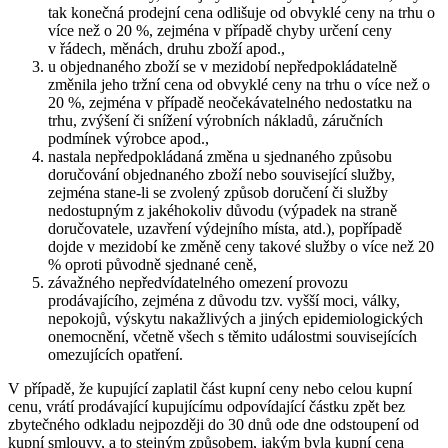
tak konečná prodejní cena odlišuje od obvyklé ceny na trhu o
více než o 20 %, zejména v případě chyby určení ceny
v řádech, měnách, druhu zboží apod.,
u objednaného zboží se v mezidobí nepředpokládatelně
změnila jeho tržní cena od obvyklé ceny na trhu o více než o
20 %, zejména v případě neočekávatelného nedostatku na
trhu, zvýšení či snížení výrobních nákladů, záručních
podmínek výrobce apod.,
nastala nepředpokládaná změna u sjednaného způsobu
doručování objednaného zboží nebo související služby,
zejména stane-li se zvolený způsob doručení či služby
nedostupným z jakéhokoliv důvodu (výpadek na straně
doručovatele, uzavření výdejního místa, atd.), popřípadě
dojde v mezidobí ke změně ceny takové služby o více než 20
% oproti původně sjednané ceně,
závažného nepředvídatelného omezení provozu
prodávajícího, zejména z důvodu tzv. vyšší moci, války,
nepokojů, výskytu nakažlivých a jiných epidemiologických
onemocnění, včetně všech s těmito událostmi souvisejících
omezujících opatření.
V případě, že kupující zaplatil část kupní ceny nebo celou kupní
cenu, vrátí prodávající kupujícímu odpovídající částku zpět bez
zbytečného odkladu nejpozději do 30 dnů ode dne odstoupení od
kupní smlouvy, a to stejným způsobem, jakým byla kupní cena