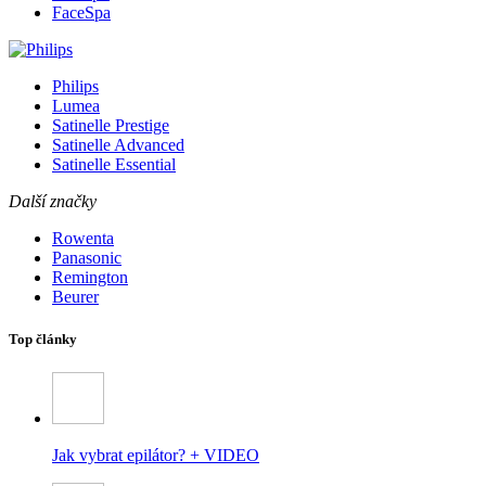
FaceSpa
Philips
Lumea
Satinelle Prestige
Satinelle Advanced
Satinelle Essential
Další značky
Rowenta
Panasonic
Remington
Beurer
Top články
Jak vybrat epilátor? + VIDEO