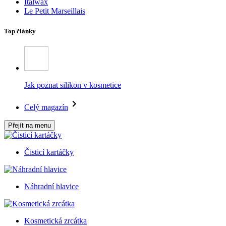
Italwax
Le Petit Marseillais
Top články
Jak poznat silikon v kosmetice
Celý magazín
Přejít na menu
Čisticí kartáčky
Náhradní hlavice
Kosmetická zrcátka