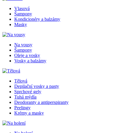
Vlasová
Šampony
Kondicionéry a balzámy
Masky
Na vousy
Šampony
Oleje a vosky
Vosky a balzámy
Tělová
Depilační vosky a pasty
Sprchové gely
Tuhá mýdla
Deodoranty a antiperspiranty
Peelingy
Krémy a masky