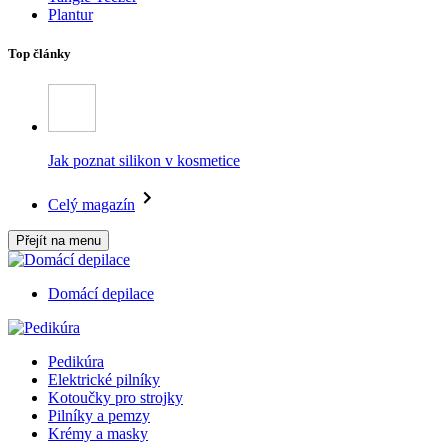
Plantur
Top články
Jak poznat silikon v kosmetice
Celý magazín
Přejít na menu
Domácí depilace
Pedikúra
Elektrické pilníky
Kotoučky pro strojky
Pilníky a pemzy
Krémy a masky