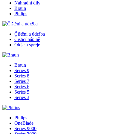
Náhradní díly
Braun
Philips
Čištění a údržba
Čisticí náplně
Oleje a spreje
Braun
Series 9
Series 8
Series 7
Series 6
Series 5
Series 3
Philips
OneBlade
Series 9000
Series 7000