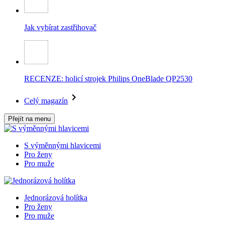
Jak vybírat zastřihovač
RECENZE: holicí strojek Philips OneBlade QP2530
Celý magazín
Přejít na menu
S výměnnými hlavicemi
Pro ženy
Pro muže
Jednorázová holítka
Pro ženy
Pro muže