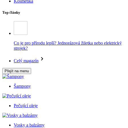
Kosmetika
Top články
Co je pro přírodu lepší? Jednorázová žiletka nebo elektrický
strojek?
Celý magazín
Přejít na menu
Šampony
Pečující oleje
Vosky a balzámy