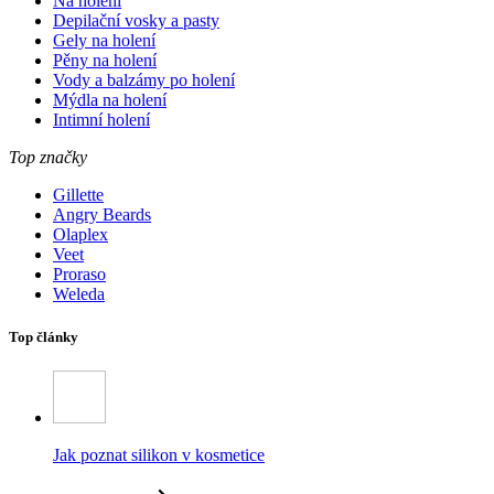
Na holení
Depilační vosky a pasty
Gely na holení
Pěny na holení
Vody a balzámy po holení
Mýdla na holení
Intimní holení
Top značky
Gillette
Angry Beards
Olaplex
Veet
Proraso
Weleda
Top články
Jak poznat silikon v kosmetice