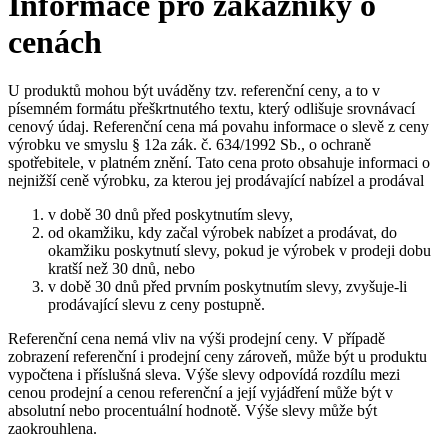
Informace pro zákazníky o
cenách
U produktů mohou být uváděny tzv. referenční ceny, a to v
písemném formátu přeškrtnutého textu, který odlišuje srovnávací
cenový údaj. Referenční cena má povahu informace o slevě z ceny
výrobku ve smyslu § 12a zák. č. 634/1992 Sb., o ochraně
spotřebitele, v platném znění. Tato cena proto obsahuje informaci o
nejnižší ceně výrobku, za kterou jej prodávající nabízel a prodával
v době 30 dnů před poskytnutím slevy,
od okamžiku, kdy začal výrobek nabízet a prodávat, do
okamžiku poskytnutí slevy, pokud je výrobek v prodeji dobu
kratší než 30 dnů, nebo
v době 30 dnů před prvním poskytnutím slevy, zvyšuje-li
prodávající slevu z ceny postupně.
Referenční cena nemá vliv na výši prodejní ceny. V případě
zobrazení referenční i prodejní ceny zároveň, může být u produktu
vypočtena i příslušná sleva. Výše slevy odpovídá rozdílu mezi
cenou prodejní a cenou referenční a její vyjádření může být v
absolutní nebo procentuální hodnotě. Výše slevy může být
zaokrouhlena.