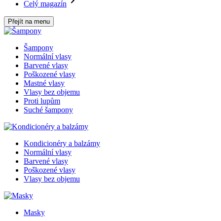
Celý magazín
Přejít na menu
Šampony
Normální vlasy
Barvené vlasy
Poškozené vlasy
Mastné vlasy
Vlasy bez objemu
Proti lupům
Suché šampony
Kondicionéry a balzámy
Normální vlasy
Barvené vlasy
Poškozené vlasy
Vlasy bez objemu
Masky