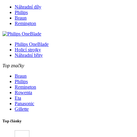
Náhradní díly
Philips
Braun
Remington
Philips OneBlade
Holicí strojky
Náhradní břity
Top značky
Braun
Philips
Remington
Rowenta
Eta
Panasonic
Gillette
Top články