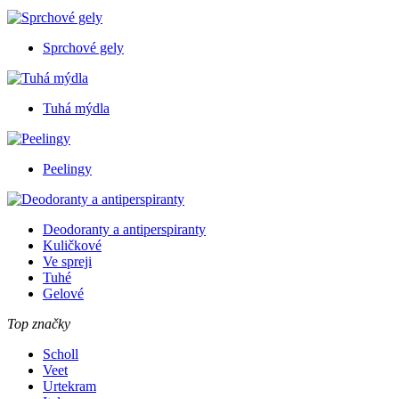
Sprchové gely
Tuhá mýdla
Peelingy
Deodoranty a antiperspiranty
Kuličkové
Ve spreji
Tuhé
Gelové
Top značky
Scholl
Veet
Urtekram