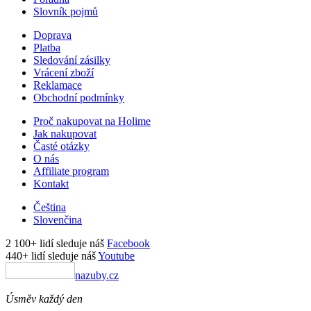
Slovník pojmů
Doprava
Platba
Sledování zásilky
Vrácení zboží
Reklamace
Obchodní podmínky
Proč nakupovat na Holime
Jak nakupovat
Časté otázky
O nás
Affiliate program
Kontakt
Čeština
Slovenčina
2 100+ lidí sleduje náš
Facebook
440+ lidí sleduje náš
Youtube
nazuby.cz
Úsměv každý den