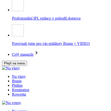
Profesionální IPL epilace v pohodlí domova
Porovnali jsme pro vás epilátory Braun + VIDEO
Celý magazín
Přejít na menu
Na vlasy
Braun
Philips
Remington
Rowenta