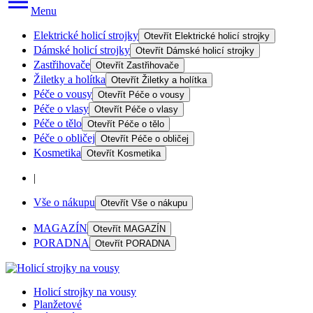
Menu
Elektrické holicí strojky
Otevřít
Elektrické holicí strojky
Dámské holicí strojky
Otevřít
Dámské holicí strojky
Zastřihovače
Otevřít
Zastřihovače
Žiletky a holítka
Otevřít
Žiletky a holítka
Péče o vousy
Otevřít
Péče o vousy
Péče o vlasy
Otevřít
Péče o vlasy
Péče o tělo
Otevřít
Péče o tělo
Péče o obličej
Otevřít
Péče o obličej
Kosmetika
Otevřít
Kosmetika
|
Vše o nákupu
Otevřít
Vše o nákupu
MAGAZÍN
Otevřít
MAGAZÍN
PORADNA
Otevřít
PORADNA
Holicí strojky na vousy
Planžetové