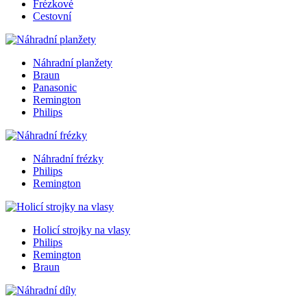
Frézkové
Cestovní
Náhradní planžety
Braun
Panasonic
Remington
Philips
Náhradní frézky
Philips
Remington
Holicí strojky na vlasy
Philips
Remington
Braun