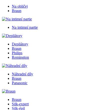
Na obličej
Braun
Na intimní partie
Depilátory
Braun
Philips
Remington
Náhradní díly
Braun
Panasonic
Braun
Silk-expert
Silk-épil