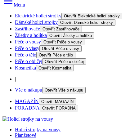
Menu
Elektrické holicí strojky
Otevřít
Elektrické holicí strojky
Dámské holicí strojky
Otevřít
Dámské holicí strojky
Zastřihovače
Otevřít
Zastřihovače
Žiletky a holítka
Otevřít
Žiletky a holítka
Péče o vousy
Otevřít
Péče o vousy
Péče o vlasy
Otevřít
Péče o vlasy
Péče o tělo
Otevřít
Péče o tělo
Péče o obličej
Otevřít
Péče o obličej
Kosmetika
Otevřít
Kosmetika
|
Vše o nákupu
Otevřít
Vše o nákupu
MAGAZÍN
Otevřít
MAGAZÍN
PORADNA
Otevřít
PORADNA
Holicí strojky na vousy
Planžetové