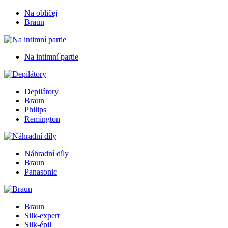
Na obličej
Braun
Na intimní partie
Depilátory
Braun
Philips
Remington
Náhradní díly
Braun
Panasonic
Braun
Silk-expert
Silk-épil