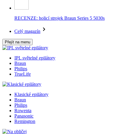
RECENZE: holicí strojek Braun Series 5 5030s
Celý magazín
Přejít na menu
IPL světelné epilátory
Braun
Philips
TrueLife
Klasické epilátory
Braun
Philips
Rowenta
Panasonic
Remington