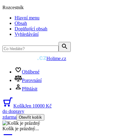
Rozcestník
Hlavní menu
Obsah
Doplňující obsah
Vyhledávání
Holime.cz
Oblíbené
Porovnání
Přihlásit
Košík
Jen 10000 Kč
do dopravy
zdarma
Otevřít košík
Košík je prázdný
...