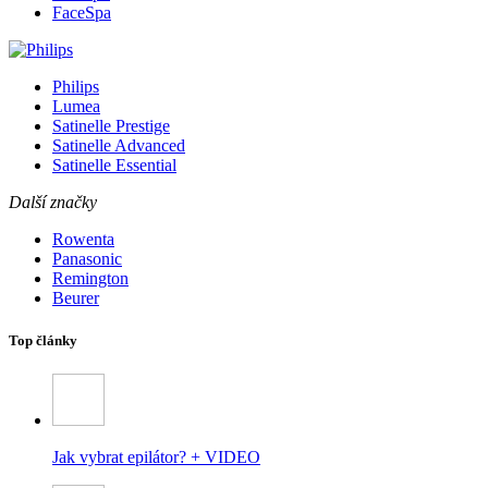
FaceSpa
Philips
Lumea
Satinelle Prestige
Satinelle Advanced
Satinelle Essential
Další značky
Rowenta
Panasonic
Remington
Beurer
Top články
Jak vybrat epilátor? + VIDEO