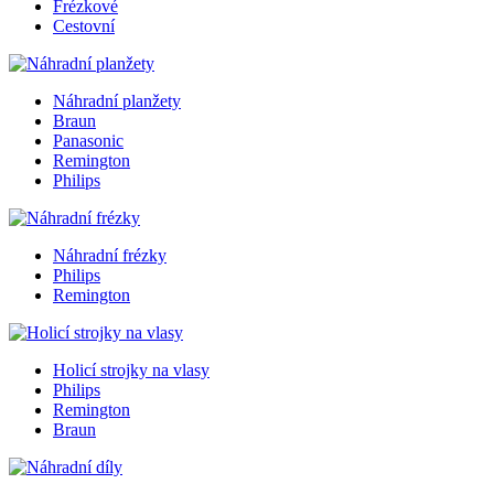
Frézkové
Cestovní
Náhradní planžety
Braun
Panasonic
Remington
Philips
Náhradní frézky
Philips
Remington
Holicí strojky na vlasy
Philips
Remington
Braun