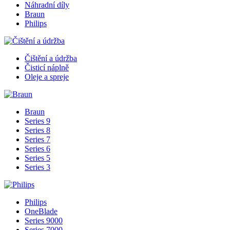
Náhradní díly
Braun
Philips
Čištění a údržba
Čisticí náplně
Oleje a spreje
Braun
Series 9
Series 8
Series 7
Series 6
Series 5
Series 3
Philips
OneBlade
Series 9000
Series 7000