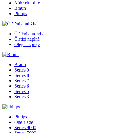
Náhradní díly
Braun
Philips
Čištění a údržba
Čisticí náplně
Oleje a spreje
Braun
Series 9
Series 8
Series 7
Series 6
Series 5
Series 3
Philips
OneBlade
Series 9000
Series 7000