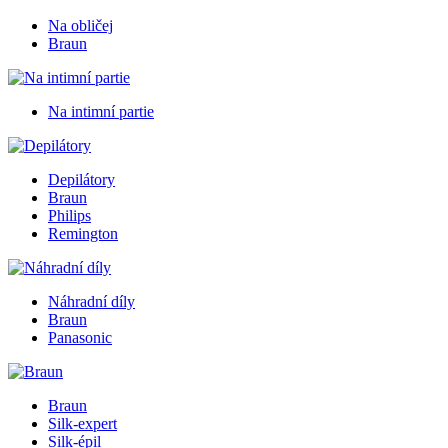
Na obličej
Braun
Na intimní partie
Depilátory
Braun
Philips
Remington
Náhradní díly
Braun
Panasonic
Braun
Silk-expert
Silk-épil