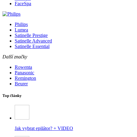
FaceSpa
Philips
Lumea
Satinelle Prestige
Satinelle Advanced
Satinelle Essential
Další značky
Rowenta
Panasonic
Remington
Beurer
Top články
Jak vybrat epilátor? + VIDEO