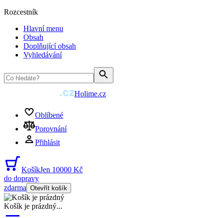
Rozcestník
Hlavní menu
Obsah
Doplňující obsah
Vyhledávání
Holime.cz
Oblíbené
Porovnání
Přihlásit
Košík
Jen 10000 Kč
do dopravy
zdarma
Otevřít košík
Košík je prázdný
...