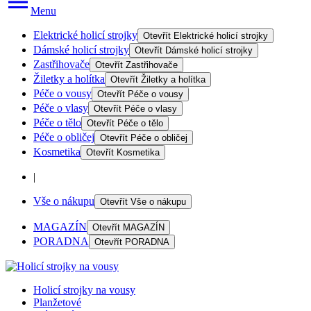
Menu
Elektrické holicí strojky
Otevřít
Elektrické holicí strojky
Dámské holicí strojky
Otevřít
Dámské holicí strojky
Zastřihovače
Otevřít
Zastřihovače
Žiletky a holítka
Otevřít
Žiletky a holítka
Péče o vousy
Otevřít
Péče o vousy
Péče o vlasy
Otevřít
Péče o vlasy
Péče o tělo
Otevřít
Péče o tělo
Péče o obličej
Otevřít
Péče o obličej
Kosmetika
Otevřít
Kosmetika
|
Vše o nákupu
Otevřít
Vše o nákupu
MAGAZÍN
Otevřít
MAGAZÍN
PORADNA
Otevřít
PORADNA
Holicí strojky na vousy
Planžetové