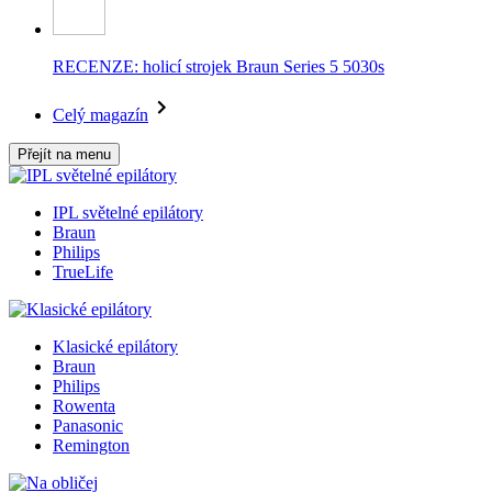
RECENZE: holicí strojek Braun Series 5 5030s
Celý magazín
Přejít na menu
IPL světelné epilátory
Braun
Philips
TrueLife
Klasické epilátory
Braun
Philips
Rowenta
Panasonic
Remington