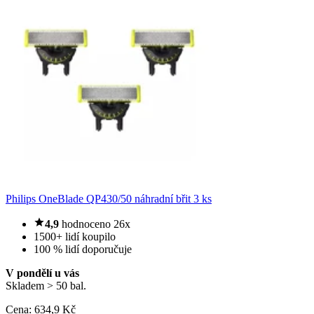
Philips OneBlade QP430/50 náhradní břit 3 ks
4,9
hodnoceno 26x
1500+ lidí koupilo
100 % lidí doporučuje
V pondělí u vás
Skladem > 50 bal.
Cena:
634
,9 Kč