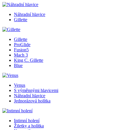
Náhradní hlavice
Gillette
Gillette
ProGlide
Fusion5
Mach 3
King C. Gillette
Blue
Venus
S výměnnými hlavicemi
Náhradní hlavice
Jednorázová holítka
Intimní holení
Žiletky a holítka