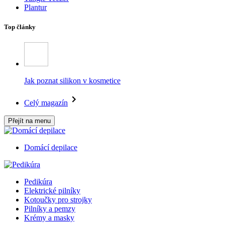
Plantur
Top články
Jak poznat silikon v kosmetice
Celý magazín
Přejít na menu
Domácí depilace
Pedikúra
Elektrické pilníky
Kotoučky pro strojky
Pilníky a pemzy
Krémy a masky