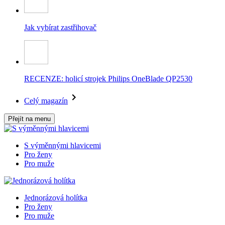
Jak vybírat zastřihovač
RECENZE: holicí strojek Philips OneBlade QP2530
Celý magazín
Přejít na menu
S výměnnými hlavicemi
Pro ženy
Pro muže
Jednorázová holítka
Pro ženy
Pro muže