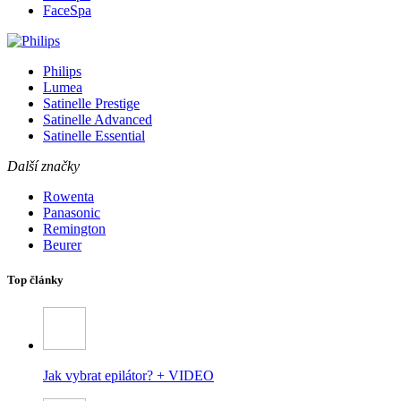
FaceSpa
Philips
Lumea
Satinelle Prestige
Satinelle Advanced
Satinelle Essential
Další značky
Rowenta
Panasonic
Remington
Beurer
Top články
Jak vybrat epilátor? + VIDEO