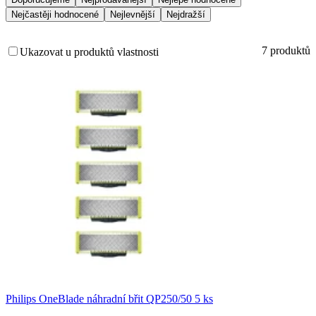
Nejčastěji hodnocené
Nejlevnější
Nejdražší
7 produktů
Ukazovat u produktů vlastnosti
Philips OneBlade náhradní břit QP250/50 5 ks