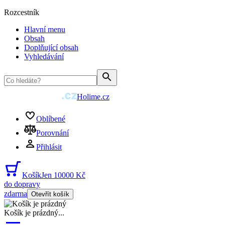
Rozcestník
Hlavní menu
Obsah
Doplňující obsah
Vyhledávání
Holime.cz
Oblíbené
Porovnání
Přihlásit
Košík
Jen 10000 Kč
do dopravy
zdarma
Otevřít košík
Košík je prázdný
...