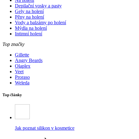
Na holení
Depilační vosky a pasty
Gely na holení
Pěny na holení
Vody a balzámy po holení
Mýdla na holení
Intimní holení
Top značky
Gillette
Angry Beards
Olaplex
Veet
Proraso
Weleda
Top články
Jak poznat silikon v kosmetice