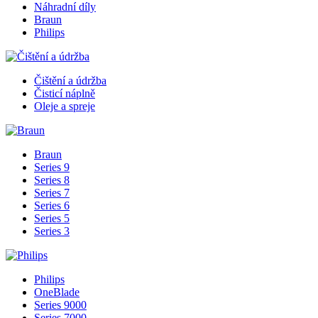
Náhradní díly
Braun
Philips
Čištění a údržba
Čisticí náplně
Oleje a spreje
Braun
Series 9
Series 8
Series 7
Series 6
Series 5
Series 3
Philips
OneBlade
Series 9000
Series 7000