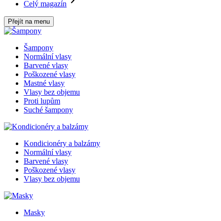
Celý magazín
Přejít na menu
Šampony
Normální vlasy
Barvené vlasy
Poškozené vlasy
Mastné vlasy
Vlasy bez objemu
Proti lupům
Suché šampony
Kondicionéry a balzámy
Normální vlasy
Barvené vlasy
Poškozené vlasy
Vlasy bez objemu
Masky