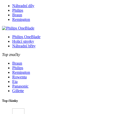
Náhradní díly
Philips
Braun
Remington
Philips OneBlade
Holicí strojky
Náhradní břity
Top značky
Braun
Philips
Remington
Rowenta
Eta
Panasonic
Gillette
Top články