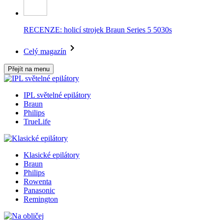
RECENZE: holicí strojek Braun Series 5 5030s
Celý magazín
Přejít na menu
IPL světelné epilátory
Braun
Philips
TrueLife
Klasické epilátory
Braun
Philips
Rowenta
Panasonic
Remington