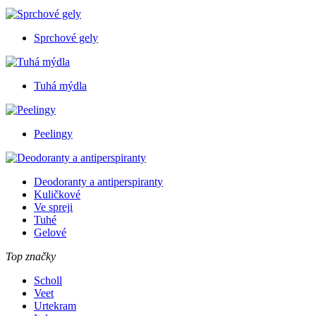
Sprchové gely
Tuhá mýdla
Peelingy
Deodoranty a antiperspiranty
Kuličkové
Ve spreji
Tuhé
Gelové
Top značky
Scholl
Veet
Urtekram