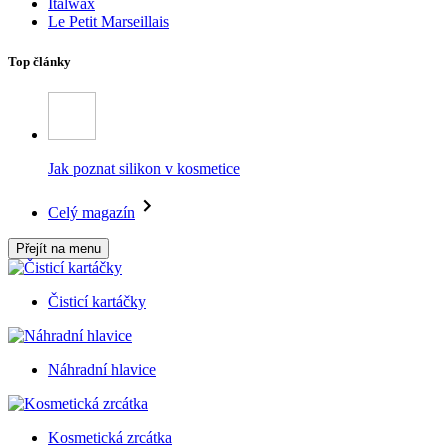
Italwax
Le Petit Marseillais
Top články
Jak poznat silikon v kosmetice
Celý magazín
Přejít na menu
Čisticí kartáčky
Náhradní hlavice
Kosmetická zrcátka