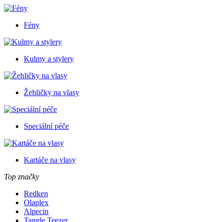
Fény
Kulmy a stylery
Žehličky na vlasy
Speciální péče
Kartáče na vlasy
Top značky
Redken
Olaplex
Alpecin
Tangle Teezer