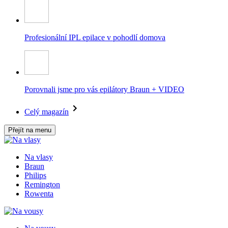
Profesionální IPL epilace v pohodlí domova
Porovnali jsme pro vás epilátory Braun + VIDEO
Celý magazín
Přejít na menu
Na vlasy
Braun
Philips
Remington
Rowenta