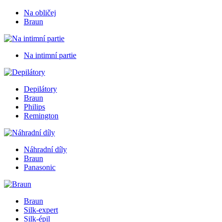
Na obličej
Braun
Na intimní partie
Depilátory
Braun
Philips
Remington
Náhradní díly
Braun
Panasonic
Braun
Silk-expert
Silk-épil