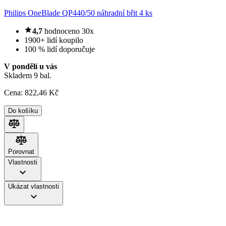
Philips OneBlade QP440/50 náhradní břit 4 ks
4,7
hodnoceno 30x
1900+ lidí koupilo
100 % lidí doporučuje
V pondělí u vás
Skladem 9 bal.
Cena:
822
,46 Kč
Do košíku
Porovnat
Porovnat
Vlastnosti
Ukázat vlastnosti