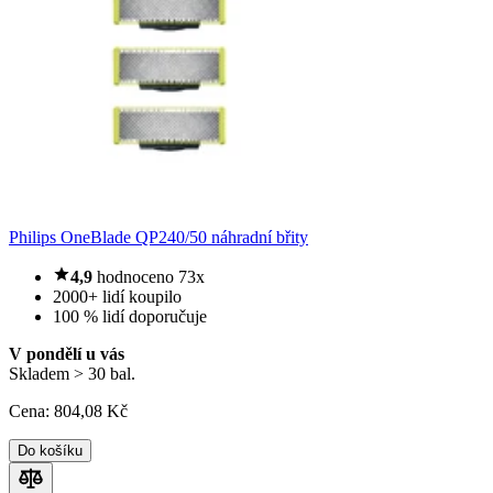
Philips OneBlade QP240/50 náhradní břity
4,9
hodnoceno 73x
2000+ lidí koupilo
100 % lidí doporučuje
V pondělí u vás
Skladem > 30 bal.
Cena:
804
,08 Kč
Do košíku