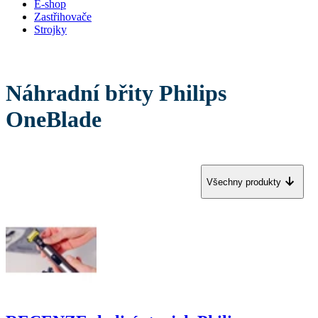
E-shop
Zastřihovače
Strojky
Náhradní břity Philips
OneBlade
Všechny produkty