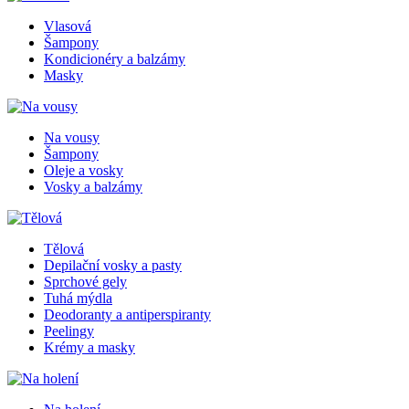
Vlasová
Šampony
Kondicionéry a balzámy
Masky
Na vousy
Šampony
Oleje a vosky
Vosky a balzámy
Tělová
Depilační vosky a pasty
Sprchové gely
Tuhá mýdla
Deodoranty a antiperspiranty
Peelingy
Krémy a masky