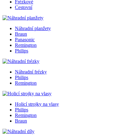
Frézkové
Cestovní
Náhradní planžety
Braun
Panasonic
Remington
Philips
Náhradní frézky
Philips
Remington
Holicí strojky na vlasy
Philips
Remington
Braun