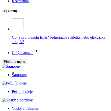
Kosmetika
Top články
Co je pro přírodu lepší? Jednorázová žiletka nebo elektrický
strojek?
Celý magazín
Přejít na menu
Šampony
Pečující oleje
Vosky a balzámy