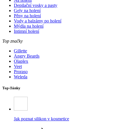
Na holení
Depilační vosky a pasty
Gely na holení
Pěny na holení
Vody a balzámy po holení
Mýdla na holení
Intimní holení
Top značky
Gillette
Angry Beards
Olaplex
Veet
Proraso
Weleda
Top články
Jak poznat silikon v kosmetice