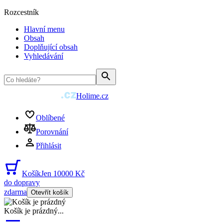
Rozcestník
Hlavní menu
Obsah
Doplňující obsah
Vyhledávání
Holime.cz
Oblíbené
Porovnání
Přihlásit
Košík
Jen 10000 Kč
do dopravy
zdarma
Otevřít košík
Košík je prázdný
...