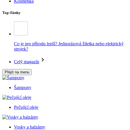
Kosmetika
Top články
Co je pro přírodu lepší? Jednorázová žiletka nebo elektrický
strojek?
Celý magazín
Přejít na menu
Šampony
Pečující oleje
Vosky a balzámy