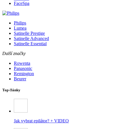
FaceSpa
Philips
Lumea
Satinelle Prestige
Satinelle Advanced
Satinelle Essential
Další značky
Rowenta
Panasonic
Remington
Beurer
Top články
Jak vybrat epilátor? + VIDEO