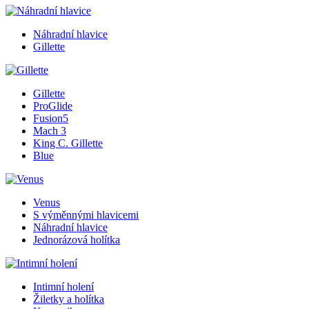
Náhradní hlavice
Gillette
Gillette
ProGlide
Fusion5
Mach 3
King C. Gillette
Blue
Venus
S výměnnými hlavicemi
Náhradní hlavice
Jednorázová holítka
Intimní holení
Žiletky a holítka