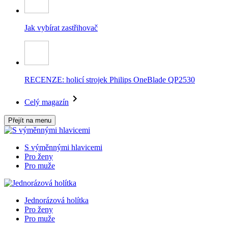
Jak vybírat zastřihovač
RECENZE: holicí strojek Philips OneBlade QP2530
Celý magazín
Přejít na menu
S výměnnými hlavicemi
Pro ženy
Pro muže
Jednorázová holítka
Pro ženy
Pro muže