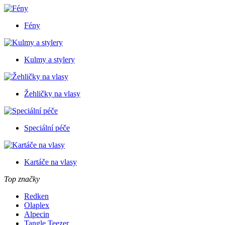
Fény
Kulmy a stylery
Žehličky na vlasy
Speciální péče
Kartáče na vlasy
Top značky
Redken
Olaplex
Alpecin
Tangle Teezer