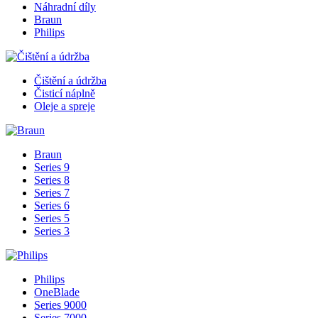
Náhradní díly
Braun
Philips
Čištění a údržba
Čisticí náplně
Oleje a spreje
Braun
Series 9
Series 8
Series 7
Series 6
Series 5
Series 3
Philips
OneBlade
Series 9000
Series 7000