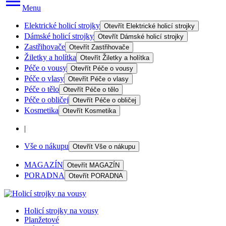
Menu
Elektrické holicí strojky
Otevřít
Elektrické holicí strojky
Dámské holicí strojky
Otevřít
Dámské holicí strojky
Zastřihovače
Otevřít
Zastřihovače
Žiletky a holítka
Otevřít
Žiletky a holítka
Péče o vousy
Otevřít
Péče o vousy
Péče o vlasy
Otevřít
Péče o vlasy
Péče o tělo
Otevřít
Péče o tělo
Péče o obličej
Otevřít
Péče o obličej
Kosmetika
Otevřít
Kosmetika
|
Vše o nákupu
Otevřít
Vše o nákupu
MAGAZÍN
Otevřít
MAGAZÍN
PORADNA
Otevřít
PORADNA
Holicí strojky na vousy
Planžetové