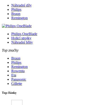
Náhradní díly
Philips
Braun
Remington
Philips OneBlade
Holicí strojky
Náhradní břity
Top značky
Braun
Philips
Remington
Rowenta
Eta
Panasonic
Gillette
Top články