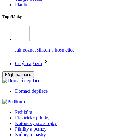
Plantur
Top články
Jak poznat silikon v kosmetice
Celý magazín
Přejít na menu
Domácí depilace
Pedikúra
Elektrické pilníky
Kotoučky pro strojky
Pilníky a pemzy
Krémy a masky