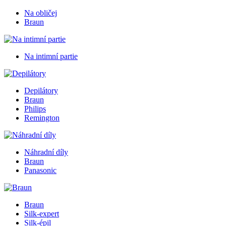
Na obličej
Braun
Na intimní partie
Depilátory
Braun
Philips
Remington
Náhradní díly
Braun
Panasonic
Braun
Silk-expert
Silk-épil