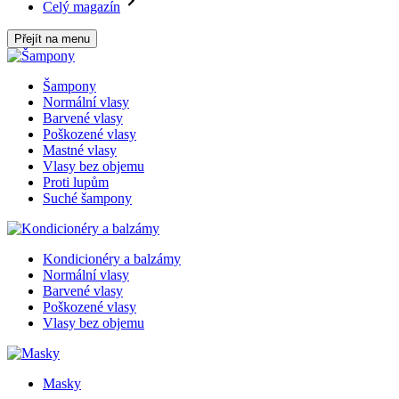
Celý magazín
Přejít na menu
Šampony
Normální vlasy
Barvené vlasy
Poškozené vlasy
Mastné vlasy
Vlasy bez objemu
Proti lupům
Suché šampony
Kondicionéry a balzámy
Normální vlasy
Barvené vlasy
Poškozené vlasy
Vlasy bez objemu
Masky