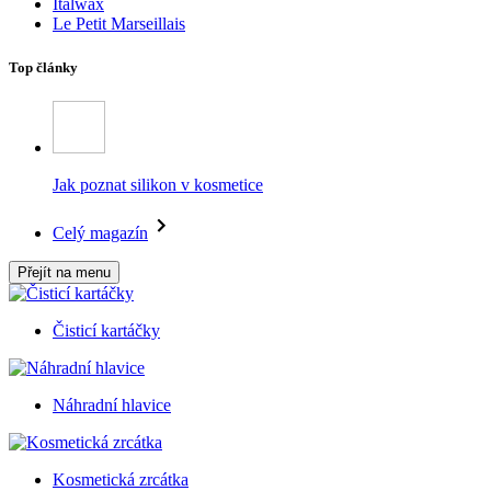
Italwax
Le Petit Marseillais
Top články
Jak poznat silikon v kosmetice
Celý magazín
Přejít na menu
Čisticí kartáčky
Náhradní hlavice
Kosmetická zrcátka