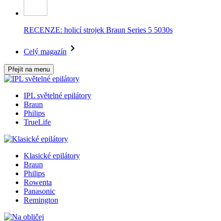
RECENZE: holicí strojek Braun Series 5 5030s
Celý magazín
Přejít na menu
IPL světelné epilátory
Braun
Philips
TrueLife
Klasické epilátory
Braun
Philips
Rowenta
Panasonic
Remington