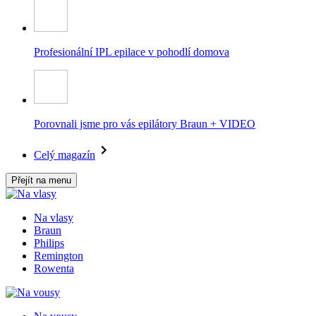
Profesionální IPL epilace v pohodlí domova
Porovnali jsme pro vás epilátory Braun + VIDEO
Celý magazín
Přejít na menu
Na vlasy
Braun
Philips
Remington
Rowenta