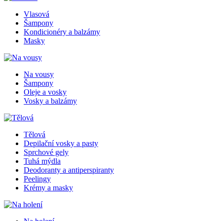
Vlasová
Šampony
Kondicionéry a balzámy
Masky
Na vousy
Šampony
Oleje a vosky
Vosky a balzámy
Tělová
Depilační vosky a pasty
Sprchové gely
Tuhá mýdla
Deodoranty a antiperspiranty
Peelingy
Krémy a masky