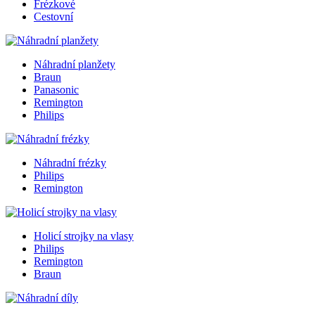
Frézkové
Cestovní
Náhradní planžety
Braun
Panasonic
Remington
Philips
Náhradní frézky
Philips
Remington
Holicí strojky na vlasy
Philips
Remington
Braun