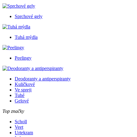
Sprchové gely
Tuhá mýdla
Peelingy
Deodoranty a antiperspiranty
Kuličkové
Ve spreji
Tuhé
Gelové
Top značky
Scholl
Veet
Urtekram