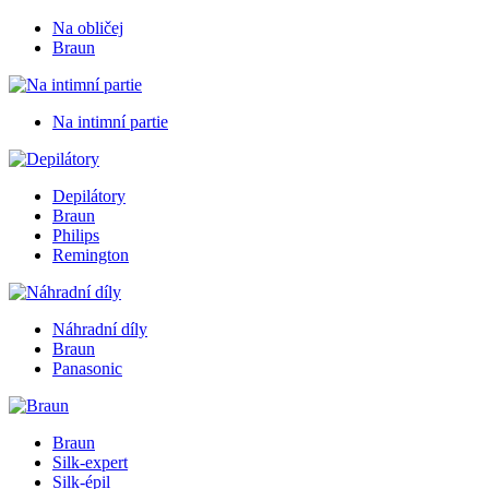
Na obličej
Braun
Na intimní partie
Depilátory
Braun
Philips
Remington
Náhradní díly
Braun
Panasonic
Braun
Silk-expert
Silk-épil