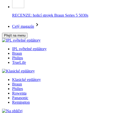
RECENZE: holicí strojek Braun Series 5 5030s
Celý magazín
Přejít na menu
IPL světelné epilátory
Braun
Philips
TrueLife
Klasické epilátory
Braun
Philips
Rowenta
Panasonic
Remington