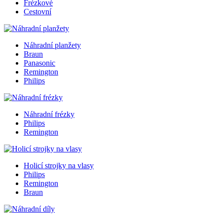
Frézkové
Cestovní
Náhradní planžety
Braun
Panasonic
Remington
Philips
Náhradní frézky
Philips
Remington
Holicí strojky na vlasy
Philips
Remington
Braun