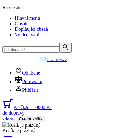
Rozcestník
Hlavní menu
Obsah
Doplňující obsah
Vyhledávání
Holime.cz
Oblíbené
Porovnání
Přihlásit
Košík
Jen 10000 Kč
do dopravy
zdarma
Otevřít košík
Košík je prázdný
...