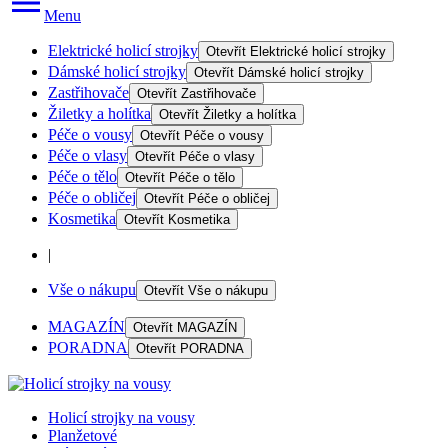
Menu
Elektrické holicí strojky
Otevřít
Elektrické holicí strojky
Dámské holicí strojky
Otevřít
Dámské holicí strojky
Zastřihovače
Otevřít
Zastřihovače
Žiletky a holítka
Otevřít
Žiletky a holítka
Péče o vousy
Otevřít
Péče o vousy
Péče o vlasy
Otevřít
Péče o vlasy
Péče o tělo
Otevřít
Péče o tělo
Péče o obličej
Otevřít
Péče o obličej
Kosmetika
Otevřít
Kosmetika
|
Vše o nákupu
Otevřít
Vše o nákupu
MAGAZÍN
Otevřít
MAGAZÍN
PORADNA
Otevřít
PORADNA
Holicí strojky na vousy
Planžetové