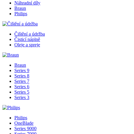
Náhradní díly
Braun
Philips
Čištění a údržba
Čisticí náplně
Oleje a spreje
Braun
Series 9
Series 8
Series 7
Series 6
Series 5
Series 3
Philips
OneBlade
Series 9000
Series 7000