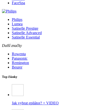
FaceSpa
Philips
Lumea
Satinelle Prestige
Satinelle Advanced
Satinelle Essential
Další značky
Rowenta
Panasonic
Remington
Beurer
Top články
Jak vybrat epilátor? + VIDEO