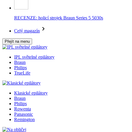
RECENZE: holicí strojek Braun Series 5 5030s
Celý magazín
Přejít na menu
IPL světelné epilátory
Braun
Philips
TrueLife
Klasické epilátory
Braun
Philips
Rowenta
Panasonic
Remington