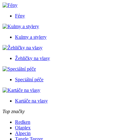
Fény
Kulmy a stylery
Žehličky na vlasy
Speciální péče
Kartáče na vlasy
Top značky
Redken
Olaplex
Alpecin
Tangle Teezer