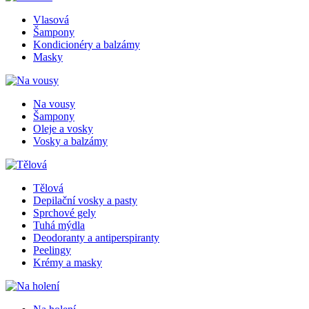
Vlasová
Šampony
Kondicionéry a balzámy
Masky
Na vousy
Šampony
Oleje a vosky
Vosky a balzámy
Tělová
Depilační vosky a pasty
Sprchové gely
Tuhá mýdla
Deodoranty a antiperspiranty
Peelingy
Krémy a masky