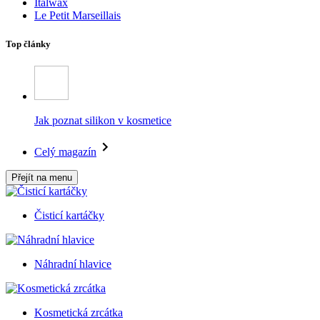
Italwax
Le Petit Marseillais
Top články
Jak poznat silikon v kosmetice
Celý magazín
Přejít na menu
Čisticí kartáčky
Náhradní hlavice
Kosmetická zrcátka