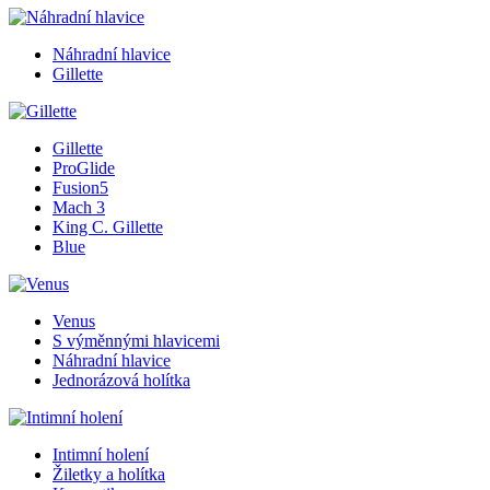
Náhradní hlavice
Gillette
Gillette
ProGlide
Fusion5
Mach 3
King C. Gillette
Blue
Venus
S výměnnými hlavicemi
Náhradní hlavice
Jednorázová holítka
Intimní holení
Žiletky a holítka