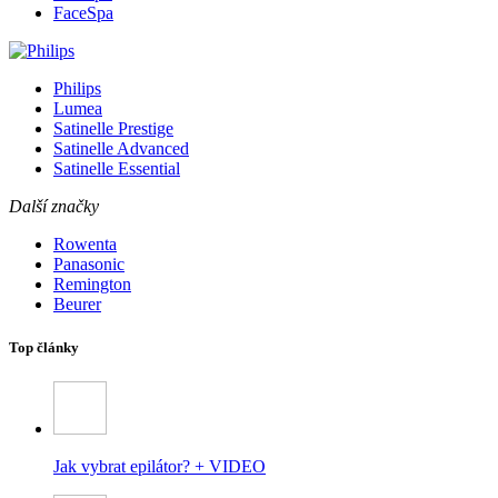
FaceSpa
Philips
Lumea
Satinelle Prestige
Satinelle Advanced
Satinelle Essential
Další značky
Rowenta
Panasonic
Remington
Beurer
Top články
Jak vybrat epilátor? + VIDEO