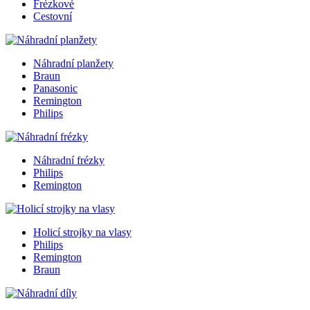
Frézkové
Cestovní
Náhradní planžety
Braun
Panasonic
Remington
Philips
Náhradní frézky
Philips
Remington
Holicí strojky na vlasy
Philips
Remington
Braun