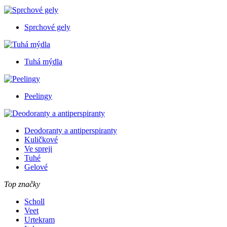
Sprchové gely
Tuhá mýdla
Peelingy
Deodoranty a antiperspiranty
Kuličkové
Ve spreji
Tuhé
Gelové
Top značky
Scholl
Veet
Urtekram