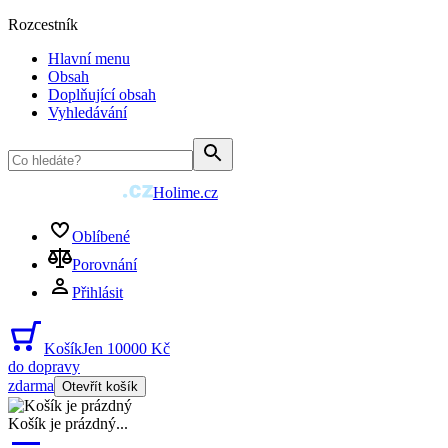
Rozcestník
Hlavní menu
Obsah
Doplňující obsah
Vyhledávání
Holime.cz
Oblíbené
Porovnání
Přihlásit
Košík
Jen 10000 Kč
do dopravy
zdarma
Otevřít košík
Košík je prázdný
...