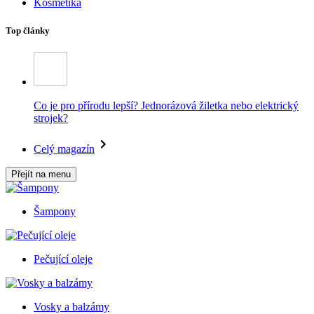
Kosmetika
Top články
Co je pro přírodu lepší? Jednorázová žiletka nebo elektrický
strojek?
Celý magazín
Přejít na menu
Šampony
Pečující oleje
Vosky a balzámy