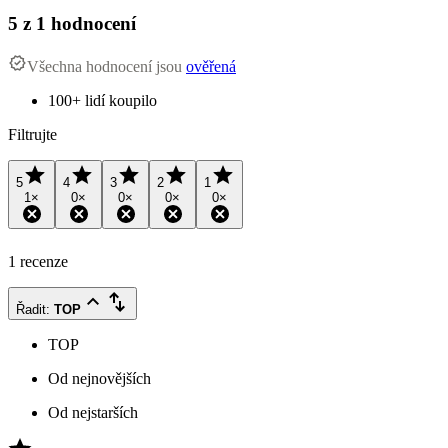
5
z 1 hodnocení
Všechna hodnocení jsou
ověřená
100+ lidí koupilo
Filtrujte
5
4
3
2
1
1
×
0
×
0
×
0
×
0
×
1 recenze
Řadit
:
TOP
TOP
Od nejnovějších
Od nejstarších