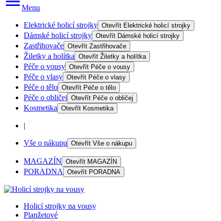
Menu
Elektrické holicí strojky
Otevřít
Elektrické holicí strojky
Dámské holicí strojky
Otevřít
Dámské holicí strojky
Zastřihovače
Otevřít
Zastřihovače
Žiletky a holítka
Otevřít
Žiletky a holítka
Péče o vousy
Otevřít
Péče o vousy
Péče o vlasy
Otevřít
Péče o vlasy
Péče o tělo
Otevřít
Péče o tělo
Péče o obličej
Otevřít
Péče o obličej
Kosmetika
Otevřít
Kosmetika
|
Vše o nákupu
Otevřít
Vše o nákupu
MAGAZÍN
Otevřít
MAGAZÍN
PORADNA
Otevřít
PORADNA
Holicí strojky na vousy
Planžetové