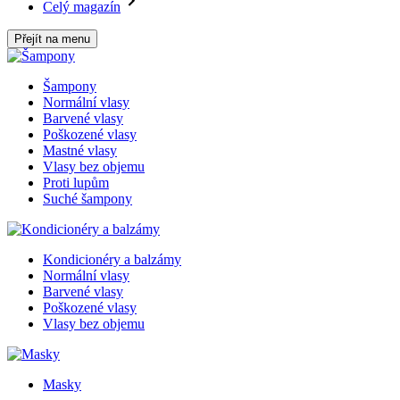
Celý magazín
Přejít na menu
Šampony
Normální vlasy
Barvené vlasy
Poškozené vlasy
Mastné vlasy
Vlasy bez objemu
Proti lupům
Suché šampony
Kondicionéry a balzámy
Normální vlasy
Barvené vlasy
Poškozené vlasy
Vlasy bez objemu
Masky