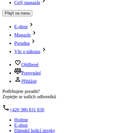
Celý magazín
Přejít na menu
E-shop
Magazín
Poradna
Vše o nákupu
Oblíbené
Porovnání
Přihlásit
Potřebujete poradit?
Zeptejte se našich odborníků
+420 380 831 830
Holime
E-shop
Dámské holicí strojky