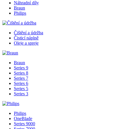
Náhradní díly
Braun
Philips
Čištění a údržba
Čisticí náplně
Oleje a spreje
Braun
Series 9
Series 8
Series 7
Series 6
Series 5
Series 3
Philips
OneBlade
Series 9000
Series 7000