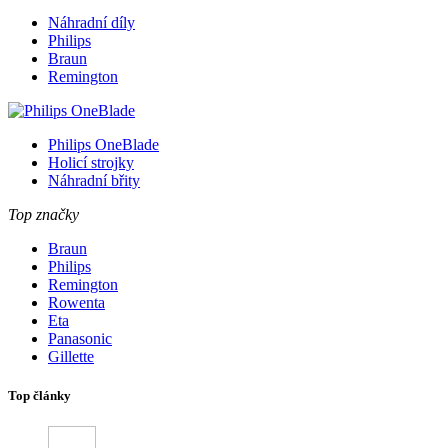
Náhradní díly
Philips
Braun
Remington
Philips OneBlade
Holicí strojky
Náhradní břity
Top značky
Braun
Philips
Remington
Rowenta
Eta
Panasonic
Gillette
Top články