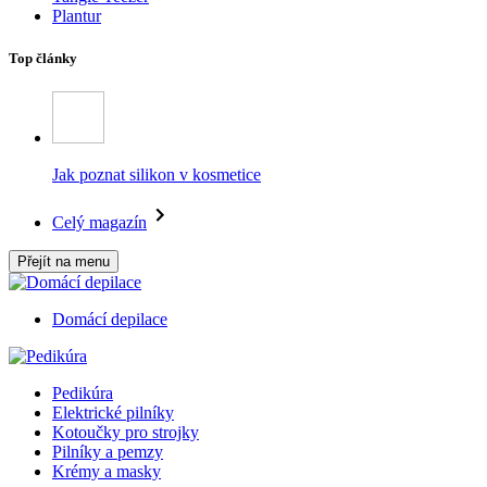
Plantur
Top články
Jak poznat silikon v kosmetice
Celý magazín
Přejít na menu
Domácí depilace
Pedikúra
Elektrické pilníky
Kotoučky pro strojky
Pilníky a pemzy
Krémy a masky