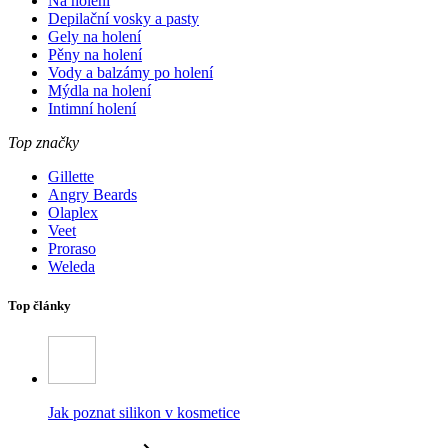
Na holení
Depilační vosky a pasty
Gely na holení
Pěny na holení
Vody a balzámy po holení
Mýdla na holení
Intimní holení
Top značky
Gillette
Angry Beards
Olaplex
Veet
Proraso
Weleda
Top články
Jak poznat silikon v kosmetice