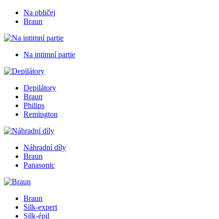
Na obličej
Braun
Na intimní partie
Depilátory
Braun
Philips
Remington
Náhradní díly
Braun
Panasonic
Braun
Silk-expert
Silk-épil