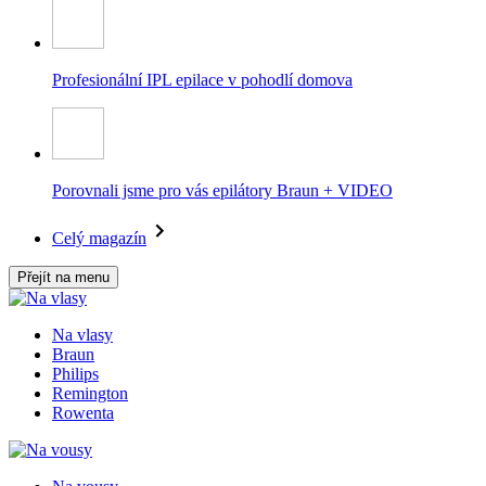
Profesionální IPL epilace v pohodlí domova
Porovnali jsme pro vás epilátory Braun + VIDEO
Celý magazín
Přejít na menu
Na vlasy
Braun
Philips
Remington
Rowenta