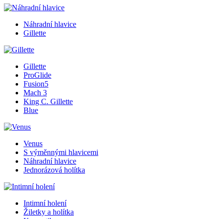
Náhradní hlavice
Gillette
Gillette
ProGlide
Fusion5
Mach 3
King C. Gillette
Blue
Venus
S výměnnými hlavicemi
Náhradní hlavice
Jednorázová holítka
Intimní holení
Žiletky a holítka