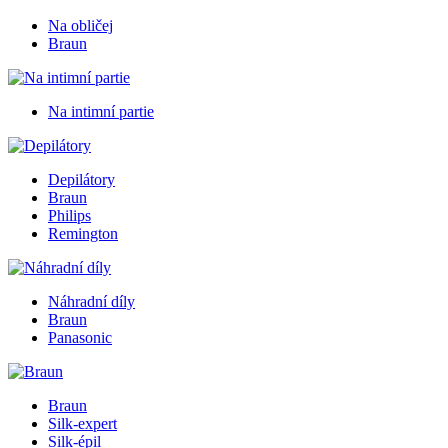
Na obličej
Braun
Na intimní partie
Depilátory
Braun
Philips
Remington
Náhradní díly
Braun
Panasonic
Braun
Silk-expert
Silk-épil