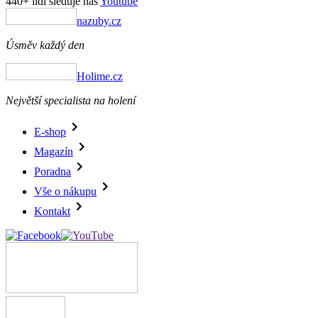
440+ lidí sleduje náš
Youtube
nazuby.cz
Úsměv každý den
Holime.cz
Největší specialista na holení
E-shop
Magazín
Poradna
Vše o nákupu
Kontakt