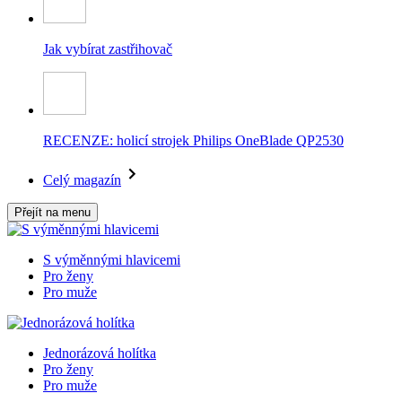
Jak vybírat zastřihovač
RECENZE: holicí strojek Philips OneBlade QP2530
Celý magazín
Přejít na menu
S výměnnými hlavicemi
Pro ženy
Pro muže
Jednorázová holítka
Pro ženy
Pro muže