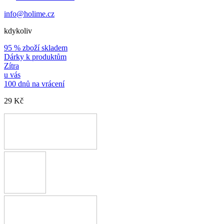
info@holime.cz
kdykoliv
95 % zboží skladem
Dárky k produktům
Zítra
u vás
100 dnů na vrácení
29 Kč