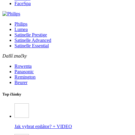
FaceSpa
Philips
Lumea
Satinelle Prestige
Satinelle Advanced
Satinelle Essential
Další značky
Rowenta
Panasonic
Remington
Beurer
Top články
Jak vybrat epilátor? + VIDEO