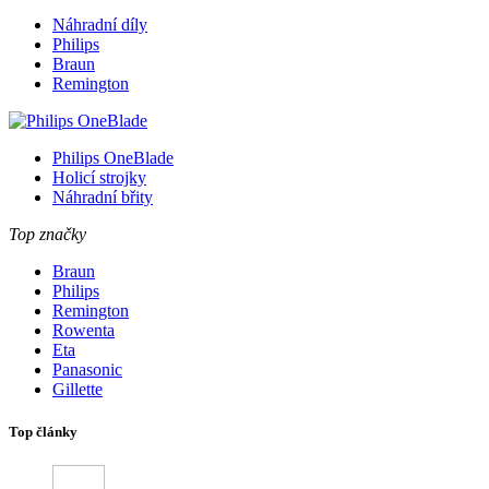
Náhradní díly
Philips
Braun
Remington
Philips OneBlade
Holicí strojky
Náhradní břity
Top značky
Braun
Philips
Remington
Rowenta
Eta
Panasonic
Gillette
Top články