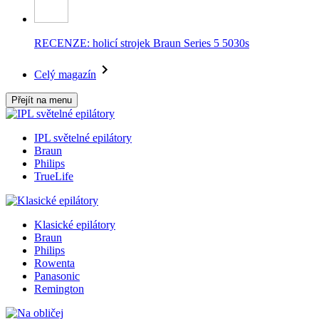
RECENZE: holicí strojek Braun Series 5 5030s
Celý magazín
Přejít na menu
IPL světelné epilátory
Braun
Philips
TrueLife
Klasické epilátory
Braun
Philips
Rowenta
Panasonic
Remington