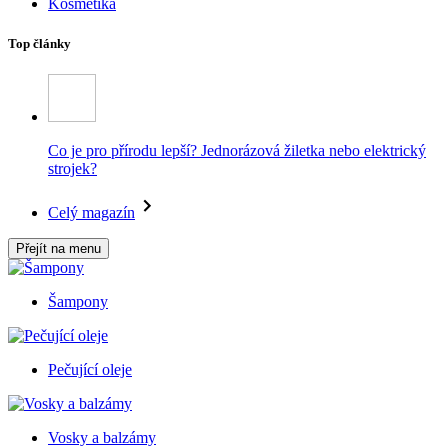
Kosmetika
Top články
Co je pro přírodu lepší? Jednorázová žiletka nebo elektrický
strojek?
Celý magazín
Přejít na menu
Šampony
Pečující oleje
Vosky a balzámy