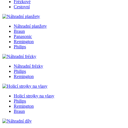
Frézkové
Cestovní
Náhradní planžety
Braun
Panasonic
Remington
Philips
Náhradní frézky
Philips
Remington
Holicí strojky na vlasy
Philips
Remington
Braun