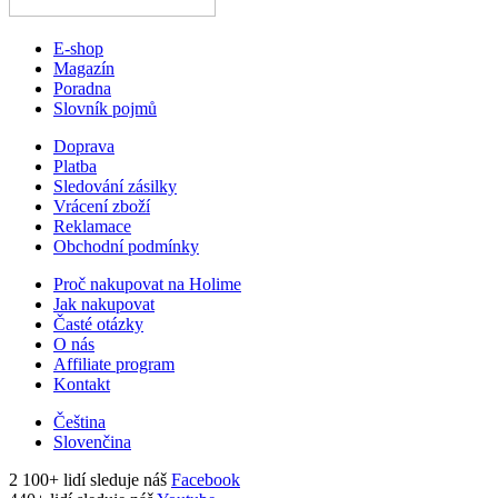
E-shop
Magazín
Poradna
Slovník pojmů
Doprava
Platba
Sledování zásilky
Vrácení zboží
Reklamace
Obchodní podmínky
Proč nakupovat na Holime
Jak nakupovat
Časté otázky
O nás
Affiliate program
Kontakt
Čeština
Slovenčina
2 100+ lidí sleduje náš
Facebook