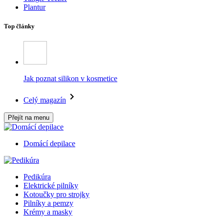
Plantur
Top články
Jak poznat silikon v kosmetice
Celý magazín
Přejít na menu
Domácí depilace
Pedikúra
Elektrické pilníky
Kotoučky pro strojky
Pilníky a pemzy
Krémy a masky