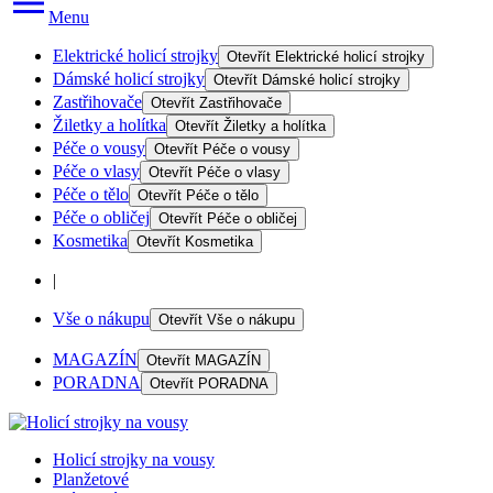
Menu
Elektrické holicí strojky
Otevřít
Elektrické holicí strojky
Dámské holicí strojky
Otevřít
Dámské holicí strojky
Zastřihovače
Otevřít
Zastřihovače
Žiletky a holítka
Otevřít
Žiletky a holítka
Péče o vousy
Otevřít
Péče o vousy
Péče o vlasy
Otevřít
Péče o vlasy
Péče o tělo
Otevřít
Péče o tělo
Péče o obličej
Otevřít
Péče o obličej
Kosmetika
Otevřít
Kosmetika
|
Vše o nákupu
Otevřít
Vše o nákupu
MAGAZÍN
Otevřít
MAGAZÍN
PORADNA
Otevřít
PORADNA
Holicí strojky na vousy
Planžetové