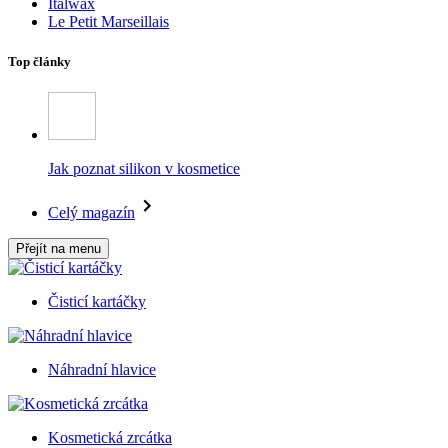
Italwax
Le Petit Marseillais
Top články
Jak poznat silikon v kosmetice
Celý magazín
Přejít na menu
Čisticí kartáčky
Náhradní hlavice
Kosmetická zrcátka