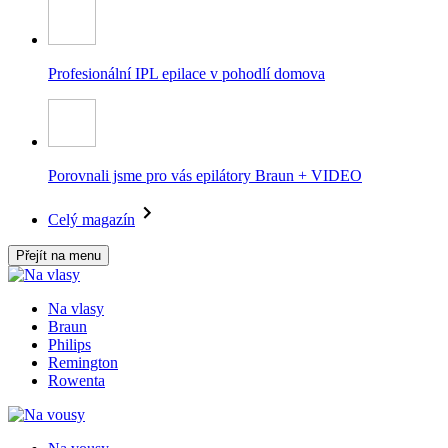
Profesionální IPL epilace v pohodlí domova
Porovnali jsme pro vás epilátory Braun + VIDEO
Celý magazín
Přejít na menu
Na vlasy
Braun
Philips
Remington
Rowenta