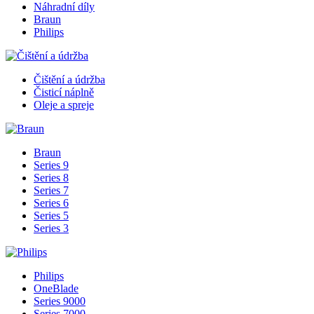
Náhradní díly
Braun
Philips
Čištění a údržba
Čisticí náplně
Oleje a spreje
Braun
Series 9
Series 8
Series 7
Series 6
Series 5
Series 3
Philips
OneBlade
Series 9000
Series 7000