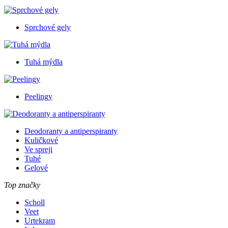
Sprchové gely
Tuhá mýdla
Peelingy
Deodoranty a antiperspiranty
Kuličkové
Ve spreji
Tuhé
Gelové
Top značky
Scholl
Veet
Urtekram