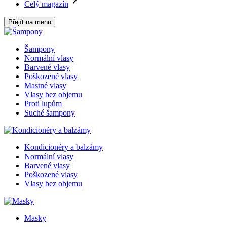
Celý magazín
Přejít na menu
Šampony
Normální vlasy
Barvené vlasy
Poškozené vlasy
Mastné vlasy
Vlasy bez objemu
Proti lupům
Suché šampony
Kondicionéry a balzámy
Normální vlasy
Barvené vlasy
Poškozené vlasy
Vlasy bez objemu
Masky