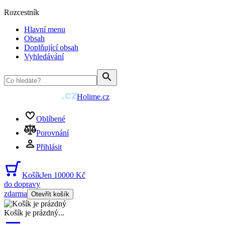
Rozcestník
Hlavní menu
Obsah
Doplňující obsah
Vyhledávání
Holime.cz
Oblíbené
Porovnání
Přihlásit
Košík
Jen 10000 Kč
do dopravy
zdarma
Otevřít košík
Košík je prázdný
...