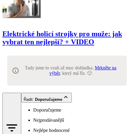
Elektrické holicí strojky pro muže: jak
vybrat ten nejlepší? + VIDEO
Tady jsme to vzali až moc dohladka.
Mrkněte na
výběr
, který má říz. 🙂
Řadit
:
Doporučujeme
Doporučujeme
Nejprodávanější
Nejlépe hodnocené