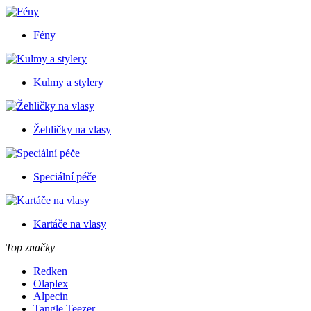
Fény
Kulmy a stylery
Žehličky na vlasy
Speciální péče
Kartáče na vlasy
Top značky
Redken
Olaplex
Alpecin
Tangle Teezer