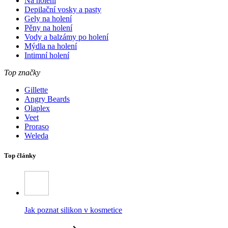
Na holení
Depilační vosky a pasty
Gely na holení
Pěny na holení
Vody a balzámy po holení
Mýdla na holení
Intimní holení
Top značky
Gillette
Angry Beards
Olaplex
Veet
Proraso
Weleda
Top články
Jak poznat silikon v kosmetice