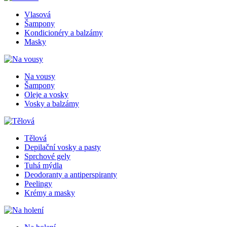
Vlasová
Šampony
Kondicionéry a balzámy
Masky
Na vousy
Šampony
Oleje a vosky
Vosky a balzámy
Tělová
Depilační vosky a pasty
Sprchové gely
Tuhá mýdla
Deodoranty a antiperspiranty
Peelingy
Krémy a masky