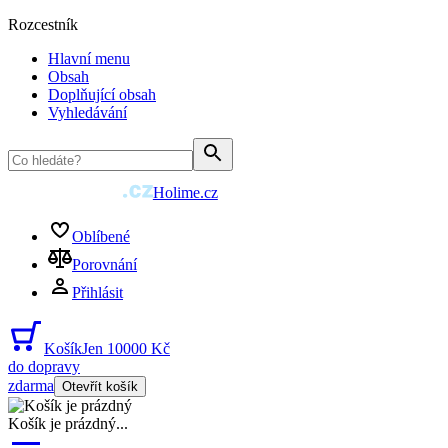
Rozcestník
Hlavní menu
Obsah
Doplňující obsah
Vyhledávání
Holime.cz
Oblíbené
Porovnání
Přihlásit
Košík
Jen 10000 Kč
do dopravy
zdarma
Otevřít košík
Košík je prázdný
...