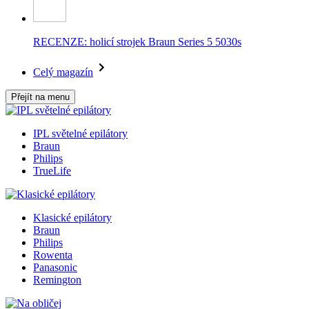
RECENZE: holicí strojek Braun Series 5 5030s
Celý magazín
Přejít na menu
IPL světelné epilátory
Braun
Philips
TrueLife
Klasické epilátory
Braun
Philips
Rowenta
Panasonic
Remington