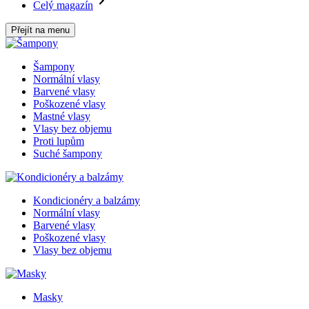
Celý magazín
Přejít na menu
Šampony
Normální vlasy
Barvené vlasy
Poškozené vlasy
Mastné vlasy
Vlasy bez objemu
Proti lupům
Suché šampony
Kondicionéry a balzámy
Normální vlasy
Barvené vlasy
Poškozené vlasy
Vlasy bez objemu
Masky