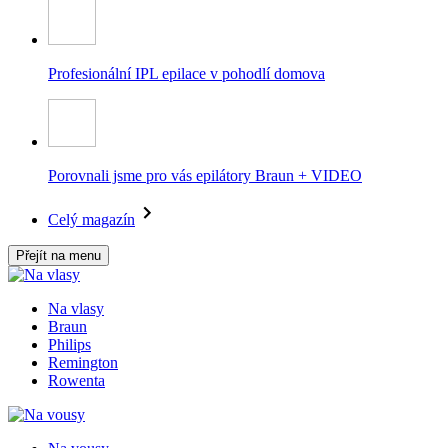
Profesionální IPL epilace v pohodlí domova
Porovnali jsme pro vás epilátory Braun + VIDEO
Celý magazín
Přejít na menu
Na vlasy
Braun
Philips
Remington
Rowenta