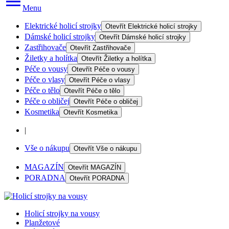
Menu
Elektrické holicí strojky
Otevřít
Elektrické holicí strojky
Dámské holicí strojky
Otevřít
Dámské holicí strojky
Zastřihovače
Otevřít
Zastřihovače
Žiletky a holítka
Otevřít
Žiletky a holítka
Péče o vousy
Otevřít
Péče o vousy
Péče o vlasy
Otevřít
Péče o vlasy
Péče o tělo
Otevřít
Péče o tělo
Péče o obličej
Otevřít
Péče o obličej
Kosmetika
Otevřít
Kosmetika
|
Vše o nákupu
Otevřít
Vše o nákupu
MAGAZÍN
Otevřít
MAGAZÍN
PORADNA
Otevřít
PORADNA
Holicí strojky na vousy
Planžetové