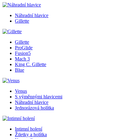
Náhradní hlavice
Gillette
Gillette
ProGlide
Fusion5
Mach 3
King C. Gillette
Blue
Venus
S výměnnými hlavicemi
Náhradní hlavice
Jednorázová holítka
Intimní holení
Žiletky a holítka