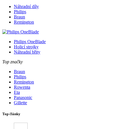
Náhradní díly
Philips
Braun
Remington
Philips OneBlade
Holicí strojky
Náhradní břity
Top značky
Braun
Philips
Remington
Rowenta
Eta
Panasonic
Gillette
Top články