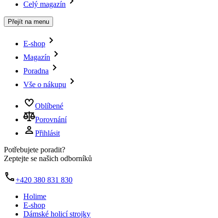
Celý magazín
Přejít na menu
E-shop
Magazín
Poradna
Vše o nákupu
Oblíbené
Porovnání
Přihlásit
Potřebujete poradit?
Zeptejte se našich odborníků
+420 380 831 830
Holime
E-shop
Dámské holicí strojky