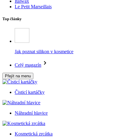
Italwax
Le Petit Marseillais
Top články
Jak poznat silikon v kosmetice
Celý magazín
Přejít na menu
Čisticí kartáčky
Náhradní hlavice
Kosmetická zrcátka