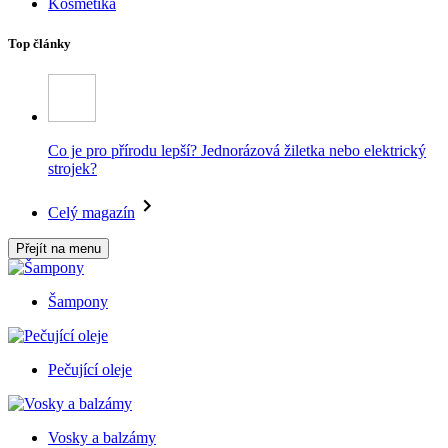
Kosmetika
Top články
Co je pro přírodu lepší? Jednorázová žiletka nebo elektrický
strojek?
Celý magazín
Přejít na menu
Šampony
Pečující oleje
Vosky a balzámy