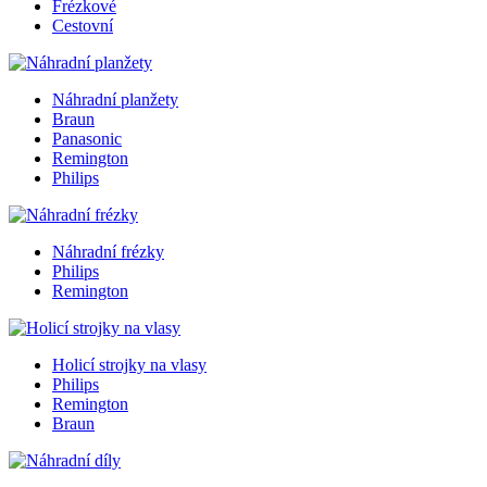
Frézkové
Cestovní
Náhradní planžety
Braun
Panasonic
Remington
Philips
Náhradní frézky
Philips
Remington
Holicí strojky na vlasy
Philips
Remington
Braun