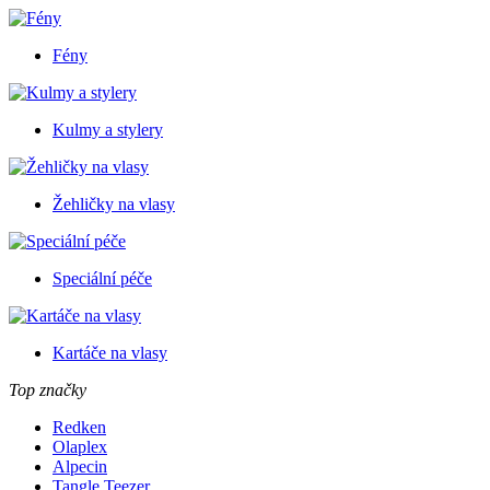
Fény
Kulmy a stylery
Žehličky na vlasy
Speciální péče
Kartáče na vlasy
Top značky
Redken
Olaplex
Alpecin
Tangle Teezer