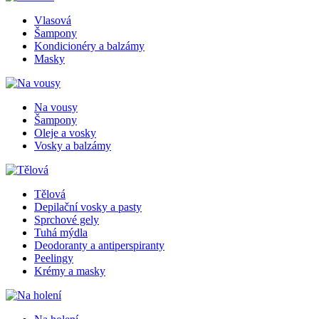
Vlasová
Šampony
Kondicionéry a balzámy
Masky
Na vousy
Šampony
Oleje a vosky
Vosky a balzámy
Tělová
Depilační vosky a pasty
Sprchové gely
Tuhá mýdla
Deodoranty a antiperspiranty
Peelingy
Krémy a masky