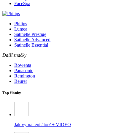
FaceSpa
Philips
Lumea
Satinelle Prestige
Satinelle Advanced
Satinelle Essential
Další značky
Rowenta
Panasonic
Remington
Beurer
Top články
Jak vybrat epilátor? + VIDEO