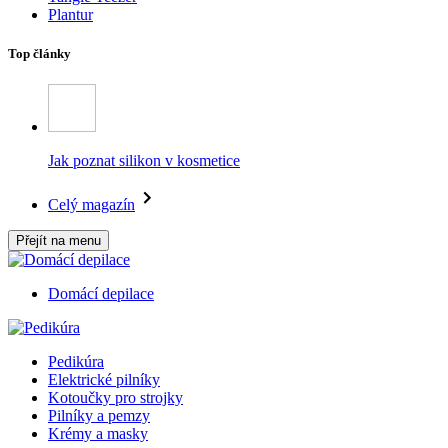
Plantur
Top články
Jak poznat silikon v kosmetice
Celý magazín
Přejít na menu
Domácí depilace
Pedikúra
Elektrické pilníky
Kotoučky pro strojky
Pilníky a pemzy
Krémy a masky