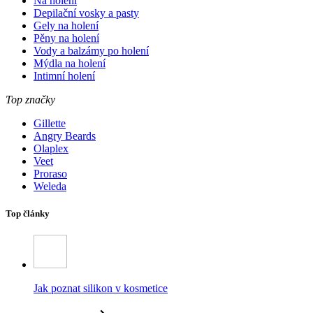
Na holení
Depilační vosky a pasty
Gely na holení
Pěny na holení
Vody a balzámy po holení
Mýdla na holení
Intimní holení
Top značky
Gillette
Angry Beards
Olaplex
Veet
Proraso
Weleda
Top články
Jak poznat silikon v kosmetice