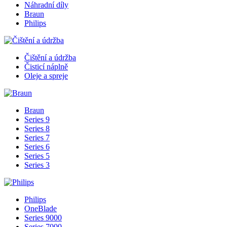
Náhradní díly
Braun
Philips
Čištění a údržba
Čisticí náplně
Oleje a spreje
Braun
Series 9
Series 8
Series 7
Series 6
Series 5
Series 3
Philips
OneBlade
Series 9000
Series 7000