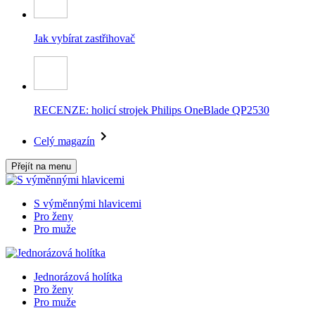
Jak vybírat zastřihovač
RECENZE: holicí strojek Philips OneBlade QP2530
Celý magazín
Přejít na menu
S výměnnými hlavicemi
Pro ženy
Pro muže
Jednorázová holítka
Pro ženy
Pro muže