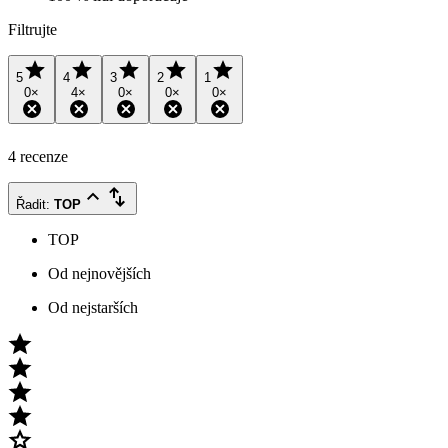
Filtrujte
5
4
3
2
1
0
×
4
×
0
×
0
×
0
×
4 recenze
Řadit
:
TOP
TOP
Od nejnovějších
Od nejstarších