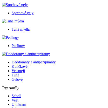
Sprchové gely
Tuhá mýdla
Peelingy
Deodoranty a antiperspiranty
Kuličkové
Ve spreji
Tuhé
Gelové
Top značky
Scholl
Veet
Urtekram