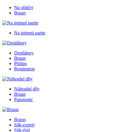
Na obličej
Braun
Na intimní partie
Depilátory
Braun
Philips
Remington
Náhradní díly
Braun
Panasonic
Braun
Silk-expert
Silk-épil