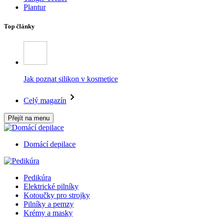
Plantur
Top články
Jak poznat silikon v kosmetice
Celý magazín
Přejít na menu
Domácí depilace
Pedikúra
Elektrické pilníky
Kotoučky pro strojky
Pilníky a pemzy
Krémy a masky