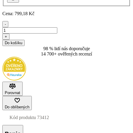
Cena:
799
,18 Kč
-
+
Do košíku
98 % lidí nás doporučuje
14 700+ ověřených recenzí
Porovnat
Do oblíbených
Kód produktu
73412