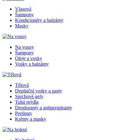
Vlasová
Šampony
Kondicionéry a balzámy
Masky
Na vousy
Šampony
Oleje a vosky
Vosky a balzámy
Tělová
Depilační vosky a pasty
Sprchové gely
Tuhá mýdla
Deodoranty a antiperspiranty
Peelingy
Krémy a masky