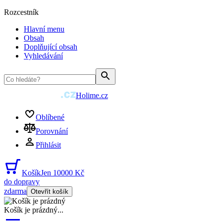
Rozcestník
Hlavní menu
Obsah
Doplňující obsah
Vyhledávání
Holime.cz
Oblíbené
Porovnání
Přihlásit
Košík
Jen 10000 Kč
do dopravy
zdarma
Otevřít košík
Košík je prázdný
...