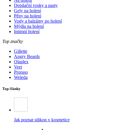
Na holení
Depilační vosky a pasty
Gely na holení
Pěny na holení
Vody a balzámy po holení
Mýdla na holení
Intimní holení
Top značky
Gillette
Angry Beards
Olaplex
Veet
Proraso
Weleda
Top články
Jak poznat silikon v kosmetice