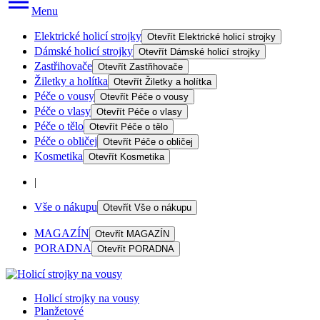
Menu
Elektrické holicí strojky
Otevřít
Elektrické holicí strojky
Dámské holicí strojky
Otevřít
Dámské holicí strojky
Zastřihovače
Otevřít
Zastřihovače
Žiletky a holítka
Otevřít
Žiletky a holítka
Péče o vousy
Otevřít
Péče o vousy
Péče o vlasy
Otevřít
Péče o vlasy
Péče o tělo
Otevřít
Péče o tělo
Péče o obličej
Otevřít
Péče o obličej
Kosmetika
Otevřít
Kosmetika
|
Vše o nákupu
Otevřít
Vše o nákupu
MAGAZÍN
Otevřít
MAGAZÍN
PORADNA
Otevřít
PORADNA
Holicí strojky na vousy
Planžetové