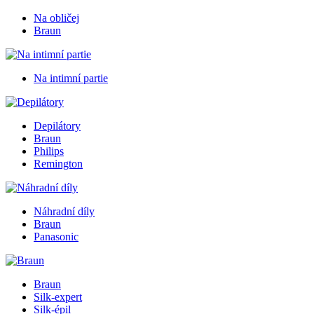
Na obličej
Braun
Na intimní partie
Depilátory
Braun
Philips
Remington
Náhradní díly
Braun
Panasonic
Braun
Silk-expert
Silk-épil