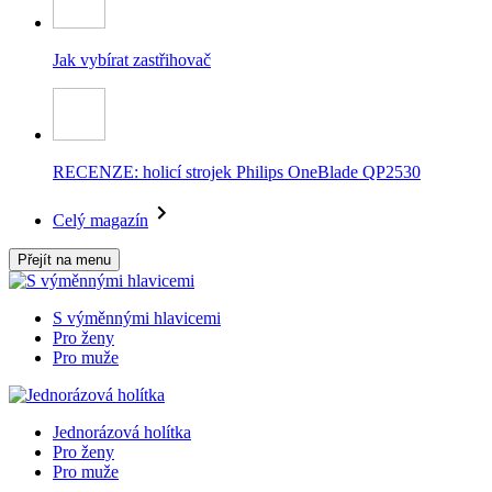
Jak vybírat zastřihovač
RECENZE: holicí strojek Philips OneBlade QP2530
Celý magazín
Přejít na menu
S výměnnými hlavicemi
Pro ženy
Pro muže
Jednorázová holítka
Pro ženy
Pro muže