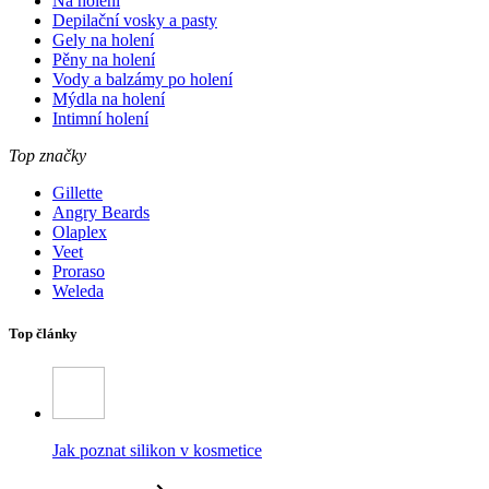
Na holení
Depilační vosky a pasty
Gely na holení
Pěny na holení
Vody a balzámy po holení
Mýdla na holení
Intimní holení
Top značky
Gillette
Angry Beards
Olaplex
Veet
Proraso
Weleda
Top články
Jak poznat silikon v kosmetice