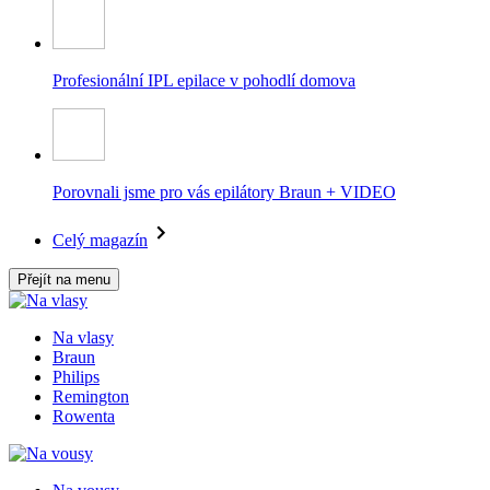
Profesionální IPL epilace v pohodlí domova
Porovnali jsme pro vás epilátory Braun + VIDEO
Celý magazín
Přejít na menu
Na vlasy
Braun
Philips
Remington
Rowenta