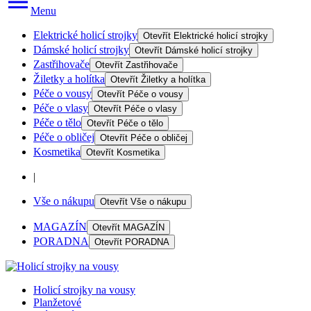
Menu
Elektrické holicí strojky
Otevřít
Elektrické holicí strojky
Dámské holicí strojky
Otevřít
Dámské holicí strojky
Zastřihovače
Otevřít
Zastřihovače
Žiletky a holítka
Otevřít
Žiletky a holítka
Péče o vousy
Otevřít
Péče o vousy
Péče o vlasy
Otevřít
Péče o vlasy
Péče o tělo
Otevřít
Péče o tělo
Péče o obličej
Otevřít
Péče o obličej
Kosmetika
Otevřít
Kosmetika
|
Vše o nákupu
Otevřít
Vše o nákupu
MAGAZÍN
Otevřít
MAGAZÍN
PORADNA
Otevřít
PORADNA
Holicí strojky na vousy
Planžetové