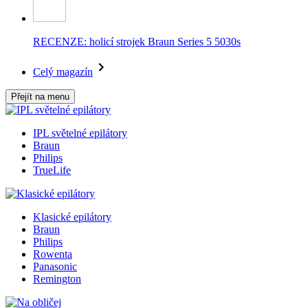
RECENZE: holicí strojek Braun Series 5 5030s
Celý magazín
Přejít na menu
IPL světelné epilátory
Braun
Philips
TrueLife
Klasické epilátory
Braun
Philips
Rowenta
Panasonic
Remington