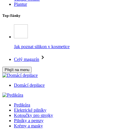
Plantur
Top články
Jak poznat silikon v kosmetice
Celý magazín
Přejít na menu
Domácí depilace
Pedikúra
Elektrické pilníky
Kotoučky pro strojky
Pilníky a pemzy
Krémy a masky