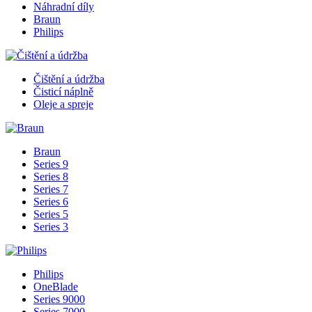
Náhradní díly
Braun
Philips
Čištění a údržba
Čisticí náplně
Oleje a spreje
Braun
Series 9
Series 8
Series 7
Series 6
Series 5
Series 3
Philips
OneBlade
Series 9000
Series 7000