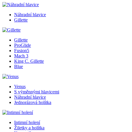
Náhradní hlavice
Gillette
Gillette
ProGlide
Fusion5
Mach 3
King C. Gillette
Blue
Venus
S výměnnými hlavicemi
Náhradní hlavice
Jednorázová holítka
Intimní holení
Žiletky a holítka