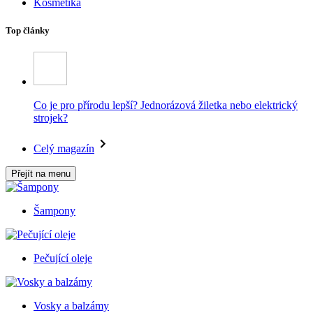
Kosmetika
Top články
Co je pro přírodu lepší? Jednorázová žiletka nebo elektrický
strojek?
Celý magazín
Přejít na menu
Šampony
Pečující oleje
Vosky a balzámy