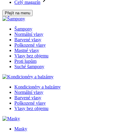
Celý magazín
Přejít na menu
Šampony
Normální vlasy
Barvené vlasy
Poškozené vlasy
Mastné vlasy
Vlasy bez objemu
Proti lupům
Suché šampony
Kondicionéry a balzámy
Normální vlasy
Barvené vlasy
Poškozené vlasy
Vlasy bez objemu
Masky