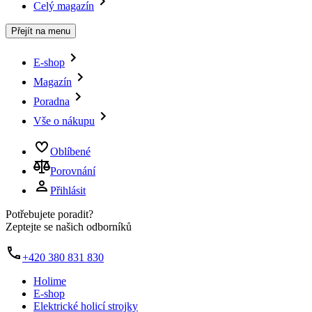
Celý magazín
Přejít na menu
E-shop
Magazín
Poradna
Vše o nákupu
Oblíbené
Porovnání
Přihlásit
Potřebujete poradit?
Zeptejte se našich odborníků
+420 380 831 830
Holime
E-shop
Elektrické holicí strojky