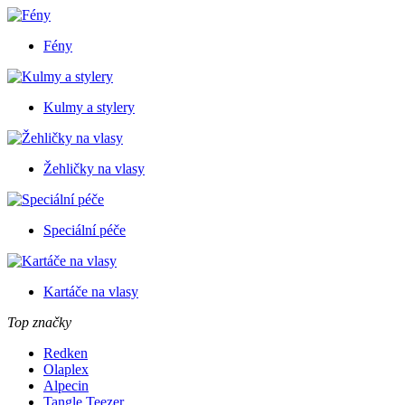
Fény
Kulmy a stylery
Žehličky na vlasy
Speciální péče
Kartáče na vlasy
Top značky
Redken
Olaplex
Alpecin
Tangle Teezer