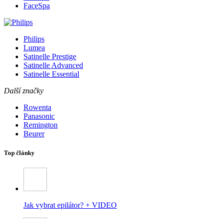
FaceSpa
Philips
Lumea
Satinelle Prestige
Satinelle Advanced
Satinelle Essential
Další značky
Rowenta
Panasonic
Remington
Beurer
Top články
Jak vybrat epilátor? + VIDEO