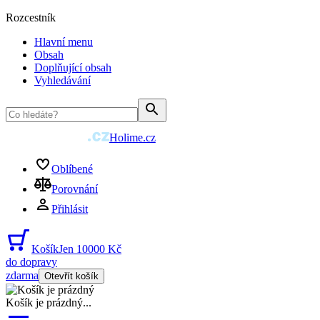
Rozcestník
Hlavní menu
Obsah
Doplňující obsah
Vyhledávání
Holime.cz
Oblíbené
Porovnání
Přihlásit
Košík
Jen 10000 Kč
do dopravy
zdarma
Otevřít košík
Košík je prázdný
...