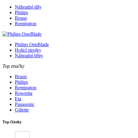
Náhradní díly
Philips
Braun
Remington
Philips OneBlade
Holicí strojky
Náhradní břity
Top značky
Braun
Philips
Remington
Rowenta
Eta
Panasonic
Gillette
Top články