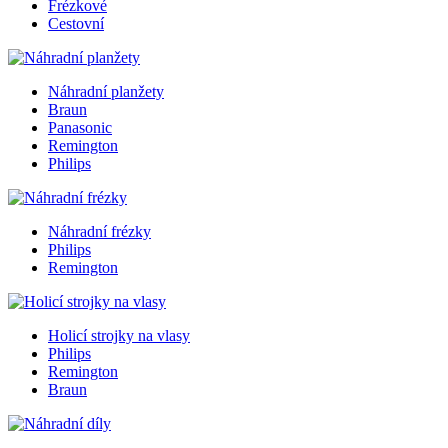
Frézkové
Cestovní
Náhradní planžety
Braun
Panasonic
Remington
Philips
Náhradní frézky
Philips
Remington
Holicí strojky na vlasy
Philips
Remington
Braun