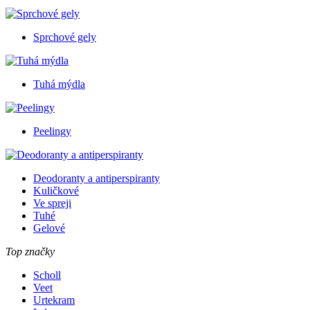
Sprchové gely
Tuhá mýdla
Peelingy
Deodoranty a antiperspiranty
Kuličkové
Ve spreji
Tuhé
Gelové
Top značky
Scholl
Veet
Urtekram