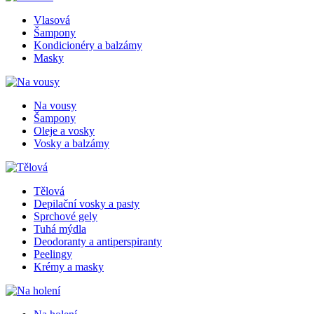
Vlasová
Šampony
Kondicionéry a balzámy
Masky
Na vousy
Šampony
Oleje a vosky
Vosky a balzámy
Tělová
Depilační vosky a pasty
Sprchové gely
Tuhá mýdla
Deodoranty a antiperspiranty
Peelingy
Krémy a masky