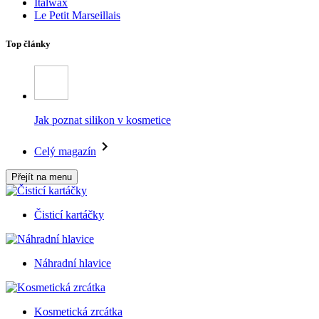
Italwax
Le Petit Marseillais
Top články
Jak poznat silikon v kosmetice
Celý magazín
Přejít na menu
Čisticí kartáčky
Náhradní hlavice
Kosmetická zrcátka