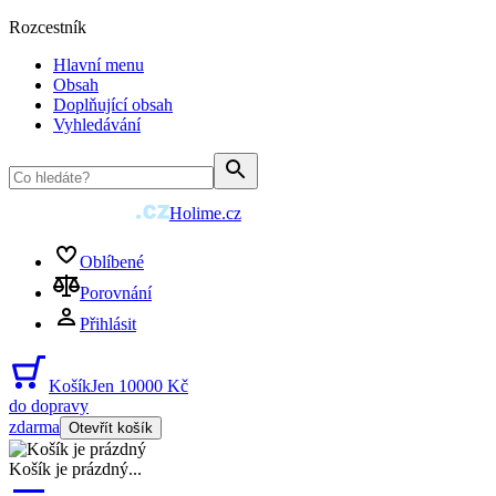
Rozcestník
Hlavní menu
Obsah
Doplňující obsah
Vyhledávání
Holime.cz
Oblíbené
Porovnání
Přihlásit
Košík
Jen 10000 Kč
do dopravy
zdarma
Otevřít košík
Košík je prázdný
...