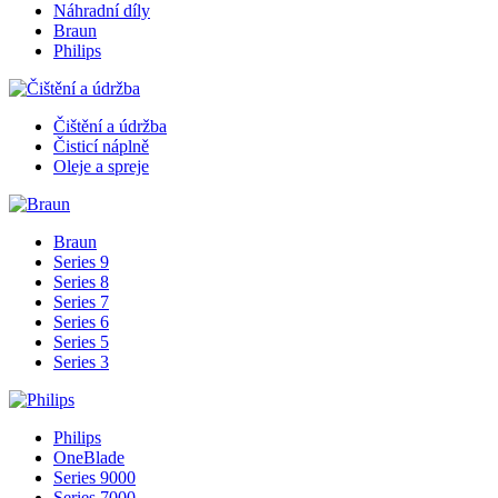
Náhradní díly
Braun
Philips
Čištění a údržba
Čisticí náplně
Oleje a spreje
Braun
Series 9
Series 8
Series 7
Series 6
Series 5
Series 3
Philips
OneBlade
Series 9000
Series 7000