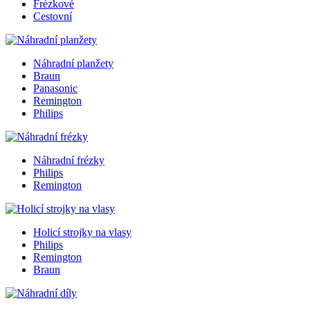
Frézkové
Cestovní
Náhradní planžety
Braun
Panasonic
Remington
Philips
Náhradní frézky
Philips
Remington
Holicí strojky na vlasy
Philips
Remington
Braun