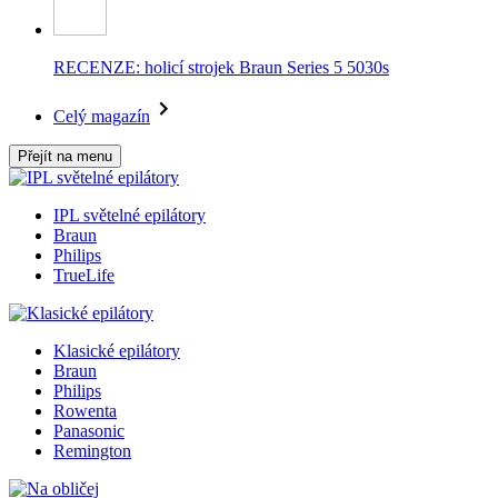
RECENZE: holicí strojek Braun Series 5 5030s
Celý magazín
Přejít na menu
IPL světelné epilátory
Braun
Philips
TrueLife
Klasické epilátory
Braun
Philips
Rowenta
Panasonic
Remington