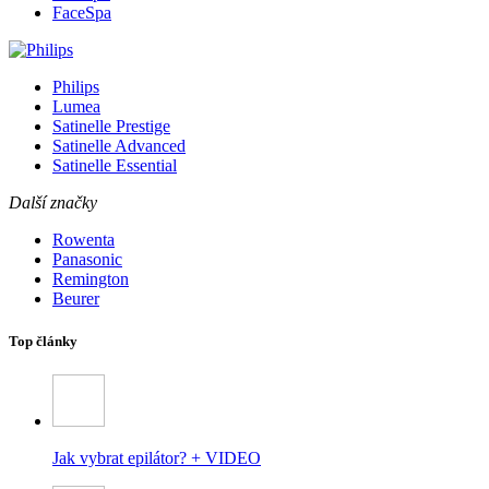
FaceSpa
Philips
Lumea
Satinelle Prestige
Satinelle Advanced
Satinelle Essential
Další značky
Rowenta
Panasonic
Remington
Beurer
Top články
Jak vybrat epilátor? + VIDEO