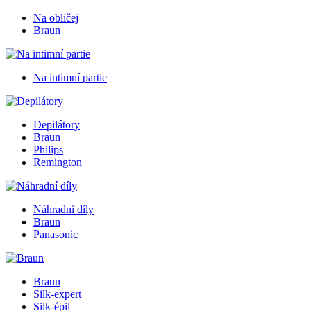
Na obličej
Braun
Na intimní partie
Depilátory
Braun
Philips
Remington
Náhradní díly
Braun
Panasonic
Braun
Silk-expert
Silk-épil