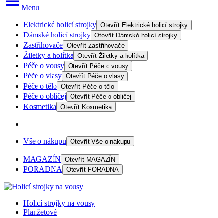
Menu
Elektrické holicí strojky
Otevřít
Elektrické holicí strojky
Dámské holicí strojky
Otevřít
Dámské holicí strojky
Zastřihovače
Otevřít
Zastřihovače
Žiletky a holítka
Otevřít
Žiletky a holítka
Péče o vousy
Otevřít
Péče o vousy
Péče o vlasy
Otevřít
Péče o vlasy
Péče o tělo
Otevřít
Péče o tělo
Péče o obličej
Otevřít
Péče o obličej
Kosmetika
Otevřít
Kosmetika
|
Vše o nákupu
Otevřít
Vše o nákupu
MAGAZÍN
Otevřít
MAGAZÍN
PORADNA
Otevřít
PORADNA
Holicí strojky na vousy
Planžetové