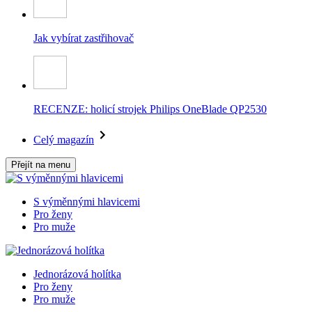
Jak vybírat zastřihovač
RECENZE: holicí strojek Philips OneBlade QP2530
Celý magazín
Přejít na menu
S výměnnými hlavicemi
Pro ženy
Pro muže
Jednorázová holítka
Pro ženy
Pro muže