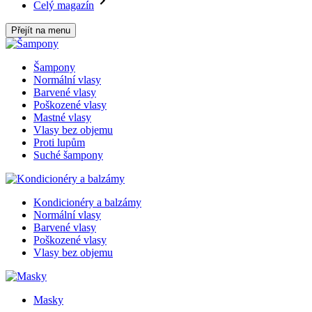
Celý magazín
Přejít na menu
Šampony
Normální vlasy
Barvené vlasy
Poškozené vlasy
Mastné vlasy
Vlasy bez objemu
Proti lupům
Suché šampony
Kondicionéry a balzámy
Normální vlasy
Barvené vlasy
Poškozené vlasy
Vlasy bez objemu
Masky