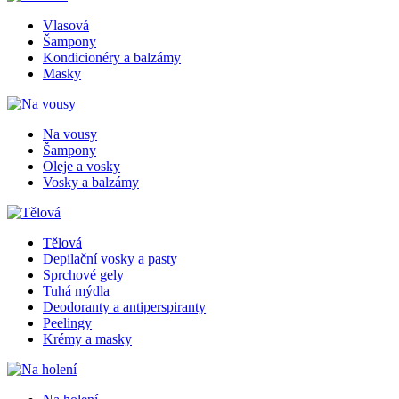
Vlasová
Šampony
Kondicionéry a balzámy
Masky
Na vousy
Šampony
Oleje a vosky
Vosky a balzámy
Tělová
Depilační vosky a pasty
Sprchové gely
Tuhá mýdla
Deodoranty a antiperspiranty
Peelingy
Krémy a masky