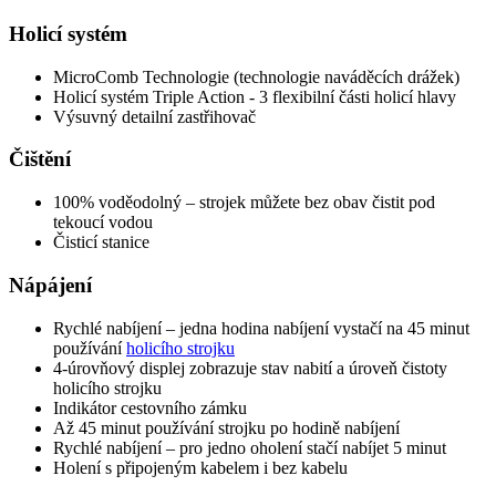
Holicí systém
MicroComb Technologie (technologie naváděcích drážek)
Holicí systém Triple Action - 3 flexibilní části holicí hlavy
Výsuvný detailní zastřihovač
Čištění
100% voděodolný – strojek můžete bez obav čistit pod
tekoucí vodou
Čisticí stanice
Nápájení
Rychlé nabíjení – jedna hodina nabíjení vystačí na 45 minut
používání
holicího strojku
4-úrovňový displej zobrazuje stav nabití a úroveň čistoty
holicího strojku
Indikátor cestovního zámku
Až 45 minut používání strojku po hodině nabíjení
Rychlé nabíjení – pro jedno oholení stačí nabíjet 5 minut
Holení s připojeným kabelem i bez kabelu