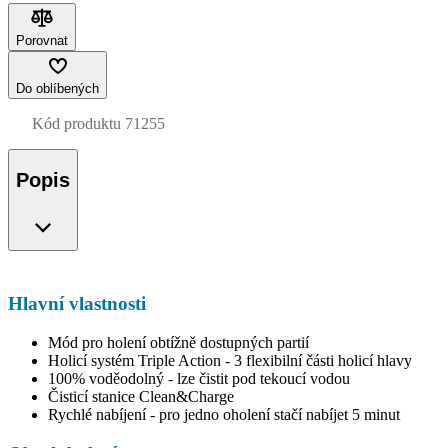
Porovnat
Do oblíbených
Kód produktu
71255
Popis
Hlavní vlastnosti
Mód pro holení obtížně dostupných partií
Holicí systém Triple Action - 3 flexibilní části holicí hlavy
100% voděodolný - lze čistit pod tekoucí vodou
Čisticí stanice Clean&Charge
Rychlé nabíjení - pro jedno oholení stačí nabíjet 5 minut