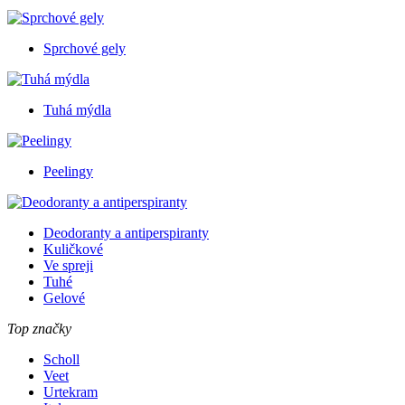
Sprchové gely
Tuhá mýdla
Peelingy
Deodoranty a antiperspiranty
Kuličkové
Ve spreji
Tuhé
Gelové
Top značky
Scholl
Veet
Urtekram