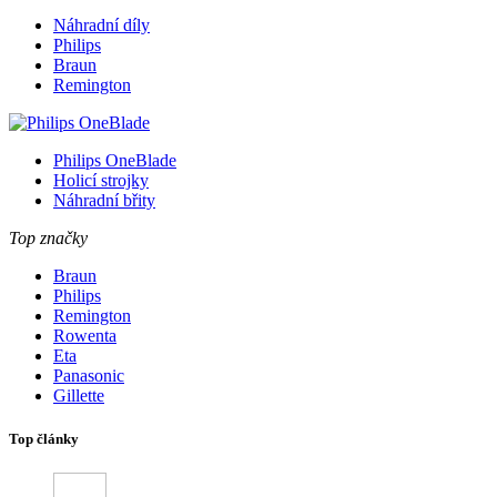
Náhradní díly
Philips
Braun
Remington
Philips OneBlade
Holicí strojky
Náhradní břity
Top značky
Braun
Philips
Remington
Rowenta
Eta
Panasonic
Gillette
Top články