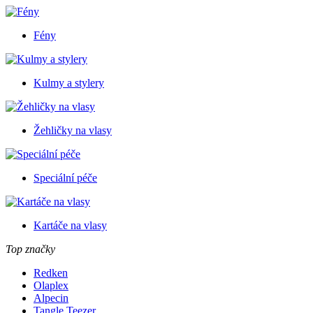
Fény
Kulmy a stylery
Žehličky na vlasy
Speciální péče
Kartáče na vlasy
Top značky
Redken
Olaplex
Alpecin
Tangle Teezer