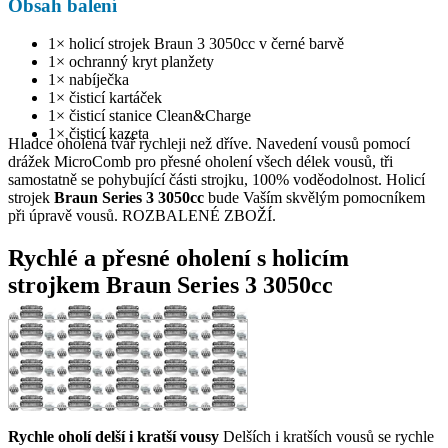
Obsah balení
1× holicí strojek Braun 3 3050cc v černé barvě
1× ochranný kryt planžety
1× nabíječka
1× čisticí kartáček
1× čisticí stanice Clean&Charge
1× čisticí kazeta
Hladce oholená tvář rychleji než dříve. Navedení vousů pomocí
drážek MicroComb pro přesné oholení všech délek vousů, tři
samostatně se pohybující části strojku, 100% voděodolnost. Holicí
strojek
Braun Series 3 3050cc
bude Vaším skvělým pomocníkem
při úpravě vousů. ROZBALENÉ ZBOŽÍ.
Rychlé a přesné oholení s holicím
strojkem Braun Series 3 3050cc
Rychle oholí delší i kratší vousy
Delších i kratších vousů se rychle