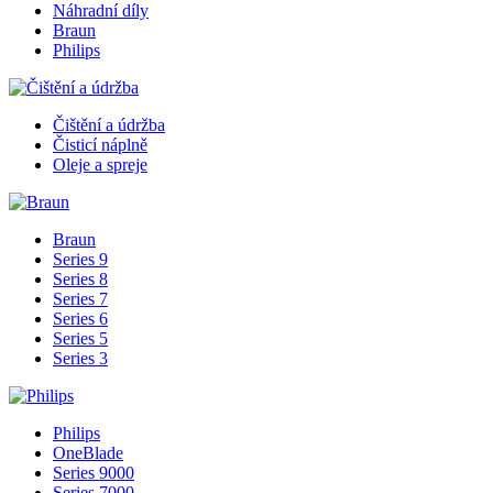
Náhradní díly
Braun
Philips
Čištění a údržba
Čisticí náplně
Oleje a spreje
Braun
Series 9
Series 8
Series 7
Series 6
Series 5
Series 3
Philips
OneBlade
Series 9000
Series 7000