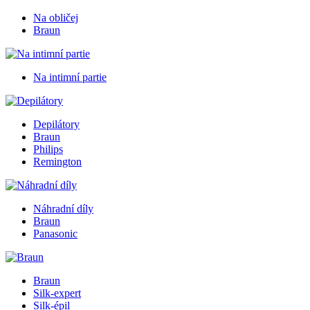
Na obličej
Braun
Na intimní partie
Depilátory
Braun
Philips
Remington
Náhradní díly
Braun
Panasonic
Braun
Silk-expert
Silk-épil