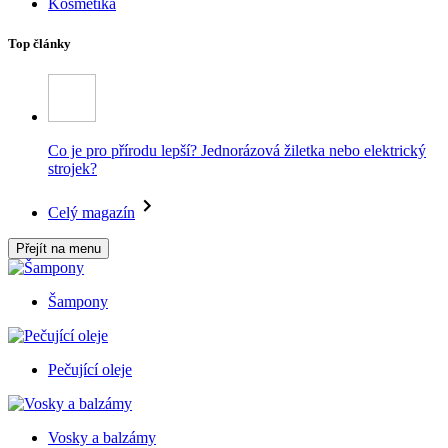
Kosmetika
Top články
Co je pro přírodu lepší? Jednorázová žiletka nebo elektrický
strojek?
Celý magazín
Přejít na menu
Šampony
Pečující oleje
Vosky a balzámy