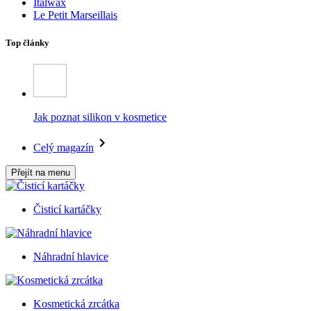
Italwax
Le Petit Marseillais
Top články
Jak poznat silikon v kosmetice
Celý magazín
Přejít na menu
Čisticí kartáčky
Náhradní hlavice
Kosmetická zrcátka