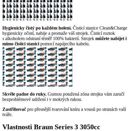
Hygienicky čistý po každém holení.
Čisticí stanice Clean&Charge
hygienicky očistí, nabije a promaže váš strojek. Čisticí roztok
s alkoholem odstraní téměř 100% bakterií. Strojek
můžete nabíjet i
mimo čisticí stanici
pomocí napájecího kabelu.
Skvěle padne do ruky.
Gumou potažená zóna strojku vám zaručí
bezproblémové udržení i v mokrých rukou.
Zastřihovač
pro přesnější tvarování kníru a vousů po stranách vaší
tváře.
Vlastnosti Braun Series 3 3050cc