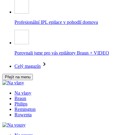
Profesionální IPL epilace v pohodlí domova
Porovnali jsme pro vás epilátory Braun + VIDEO
Celý magazín
Přejít na menu
Na vlasy
Braun
Philips
Remington
Rowenta