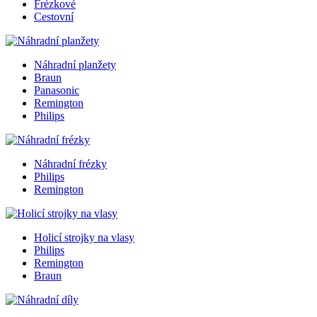
Frézkové
Cestovní
Náhradní planžety
Braun
Panasonic
Remington
Philips
Náhradní frézky
Philips
Remington
Holicí strojky na vlasy
Philips
Remington
Braun