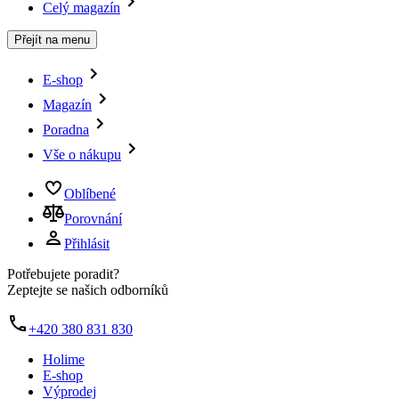
Celý magazín
Přejít na menu
E-shop
Magazín
Poradna
Vše o nákupu
Oblíbené
Porovnání
Přihlásit
Potřebujete poradit?
Zeptejte se našich odborníků
+420 380 831 830
Holime
E-shop
Výprodej