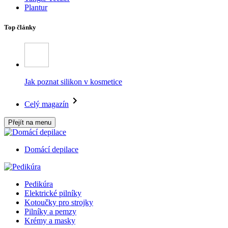
Plantur
Top články
Jak poznat silikon v kosmetice
Celý magazín
Přejít na menu
Domácí depilace
Pedikúra
Elektrické pilníky
Kotoučky pro strojky
Pilníky a pemzy
Krémy a masky