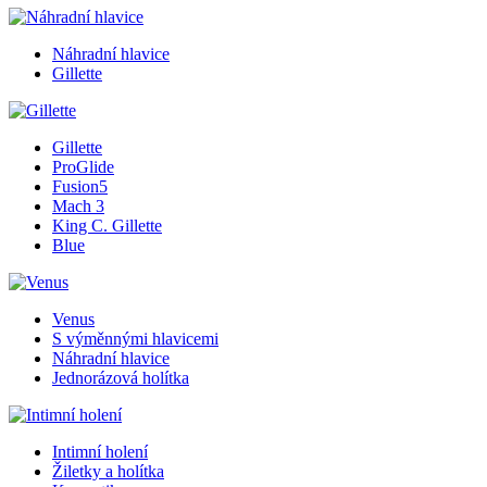
Náhradní hlavice
Gillette
Gillette
ProGlide
Fusion5
Mach 3
King C. Gillette
Blue
Venus
S výměnnými hlavicemi
Náhradní hlavice
Jednorázová holítka
Intimní holení
Žiletky a holítka