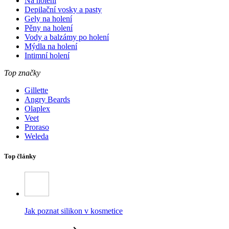
Na holení
Depilační vosky a pasty
Gely na holení
Pěny na holení
Vody a balzámy po holení
Mýdla na holení
Intimní holení
Top značky
Gillette
Angry Beards
Olaplex
Veet
Proraso
Weleda
Top články
Jak poznat silikon v kosmetice