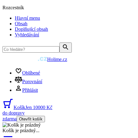
Rozcestník
Hlavní menu
Obsah
Doplňující obsah
Vyhledávání
Holime.cz
Oblíbené
Porovnání
Přihlásit
Košík
Jen 10000 Kč
do dopravy
zdarma
Otevřít košík
Košík je prázdný
...