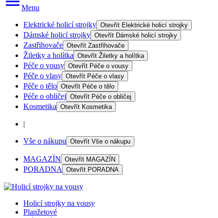
Menu
Elektrické holicí strojky
Otevřít
Elektrické holicí strojky
Dámské holicí strojky
Otevřít
Dámské holicí strojky
Zastřihovače
Otevřít
Zastřihovače
Žiletky a holítka
Otevřít
Žiletky a holítka
Péče o vousy
Otevřít
Péče o vousy
Péče o vlasy
Otevřít
Péče o vlasy
Péče o tělo
Otevřít
Péče o tělo
Péče o obličej
Otevřít
Péče o obličej
Kosmetika
Otevřít
Kosmetika
|
Vše o nákupu
Otevřít
Vše o nákupu
MAGAZÍN
Otevřít
MAGAZÍN
PORADNA
Otevřít
PORADNA
Holicí strojky na vousy
Planžetové