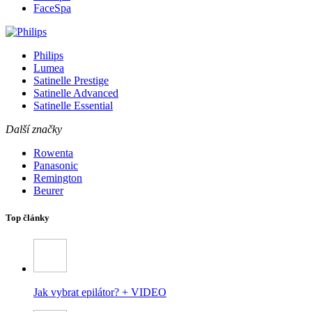
FaceSpa
Philips
Lumea
Satinelle Prestige
Satinelle Advanced
Satinelle Essential
Další značky
Rowenta
Panasonic
Remington
Beurer
Top články
Jak vybrat epilátor? + VIDEO