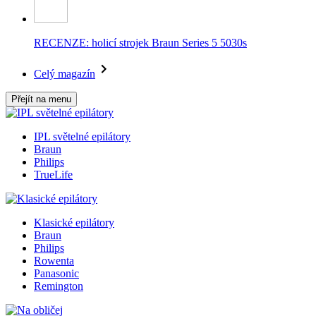
RECENZE: holicí strojek Braun Series 5 5030s
Celý magazín
Přejít na menu
IPL světelné epilátory
Braun
Philips
TrueLife
Klasické epilátory
Braun
Philips
Rowenta
Panasonic
Remington