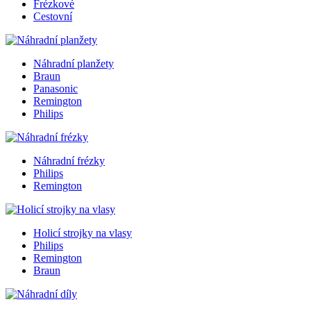
Frézkové
Cestovní
Náhradní planžety
Braun
Panasonic
Remington
Philips
Náhradní frézky
Philips
Remington
Holicí strojky na vlasy
Philips
Remington
Braun