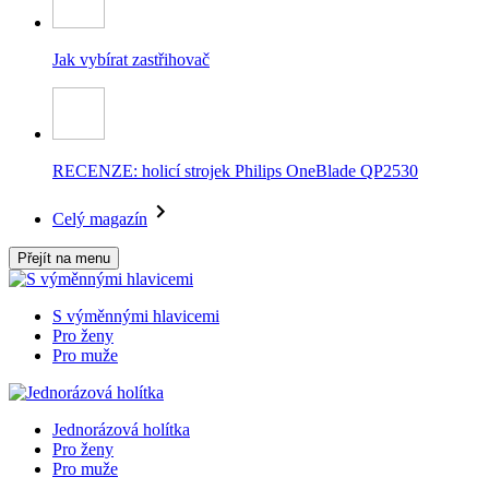
Jak vybírat zastřihovač
RECENZE: holicí strojek Philips OneBlade QP2530
Celý magazín
Přejít na menu
S výměnnými hlavicemi
Pro ženy
Pro muže
Jednorázová holítka
Pro ženy
Pro muže