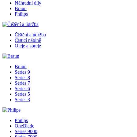
Náhradní díly
Braun
Philips
Čištění a údržba
Čisticí náplně
Oleje a spreje
Braun
Series 9
Series 8
Series 7
Series 6
Series 5
Series 3
Philips
OneBlade
Series 9000
Series 7000