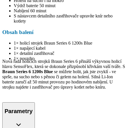
Holení na sucho i na mokro
Výdrž baterie 50 minut
Nabíjení 60 minut
S nástavcem detailního zastřihovače upravíte knír nebo
kotlety
Obsah balení
1× holicí strojek Braun Series 6 1200s Blue
1× napájecí kabel
1× detailní zastřihovač
1× pouzdro
Nová řada holicích strojků Braun Series 6 přináší výkyvnou holicí
hlavu SensoFlex, která se dokonale přizpůsobí křivkám vaší tváře. S
Braun Series 6 1200s Blue
se můžete holit, jak jste zvyklí - ve
sprše, na sucho nebo s pěnou či gelem na holení. Silná Li-Ion
baterie zaručí až 50 minut provozu po hodinovém nabíjení. U
strojku najdete i zastřihovač pro úpravy kotlet nebo kníru.
Parametry