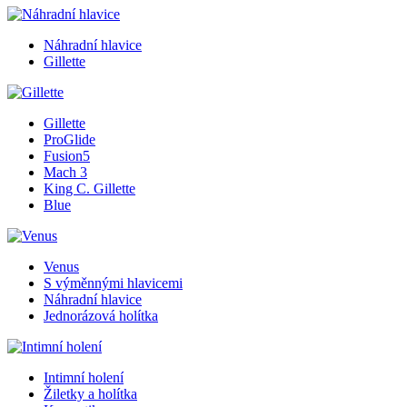
Náhradní hlavice
Gillette
Gillette
ProGlide
Fusion5
Mach 3
King C. Gillette
Blue
Venus
S výměnnými hlavicemi
Náhradní hlavice
Jednorázová holítka
Intimní holení
Žiletky a holítka