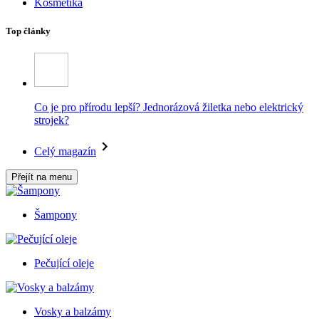
Kosmetika
Top články
Co je pro přírodu lepší? Jednorázová žiletka nebo elektrický
strojek?
Celý magazín
Přejít na menu
Šampony
Pečující oleje
Vosky a balzámy