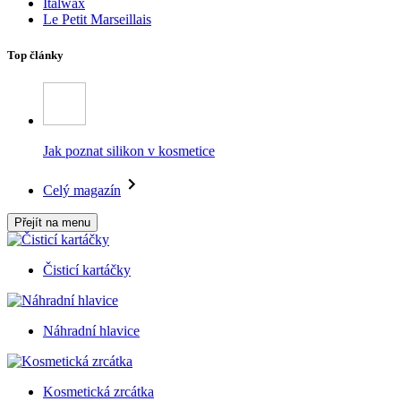
Italwax
Le Petit Marseillais
Top články
Jak poznat silikon v kosmetice
Celý magazín
Přejít na menu
Čisticí kartáčky
Náhradní hlavice
Kosmetická zrcátka