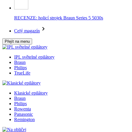
RECENZE: holicí strojek Braun Series 5 5030s
Celý magazín
Přejít na menu
IPL světelné epilátory
Braun
Philips
TrueLife
Klasické epilátory
Braun
Philips
Rowenta
Panasonic
Remington