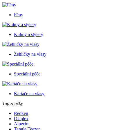
Fény
Kulmy a stylery
Žehličky na vlasy
Speciální péče
Kartáče na vlasy
Top značky
Redken
Olaplex
Alpecin
Tangle Teezer