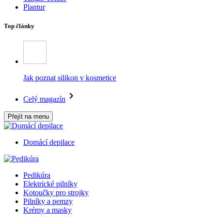
Plantur
Top články
Jak poznat silikon v kosmetice
Celý magazín
Přejít na menu
Domácí depilace
Pedikúra
Elektrické pilníky
Kotoučky pro strojky
Pilníky a pemzy
Krémy a masky