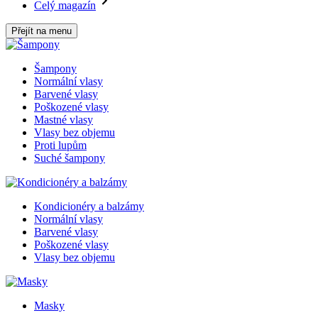
Celý magazín
Přejít na menu
Šampony
Normální vlasy
Barvené vlasy
Poškozené vlasy
Mastné vlasy
Vlasy bez objemu
Proti lupům
Suché šampony
Kondicionéry a balzámy
Normální vlasy
Barvené vlasy
Poškozené vlasy
Vlasy bez objemu
Masky