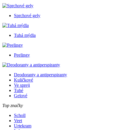
Sprchové gely
Tuhá mýdla
Peelingy
Deodoranty a antiperspiranty
Kuličkové
Ve spreji
Tuhé
Gelové
Top značky
Scholl
Veet
Urtekram