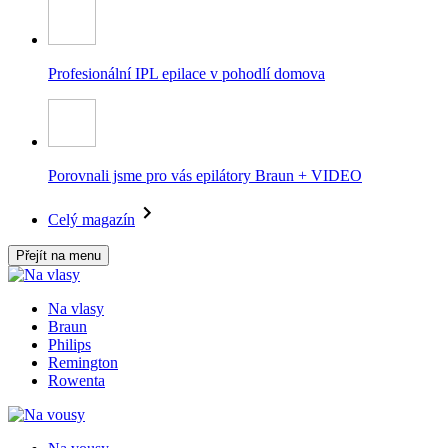
Profesionální IPL epilace v pohodlí domova
Porovnali jsme pro vás epilátory Braun + VIDEO
Celý magazín
Přejít na menu
Na vlasy
Braun
Philips
Remington
Rowenta