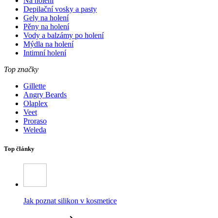
Na holení
Depilační vosky a pasty
Gely na holení
Pěny na holení
Vody a balzámy po holení
Mýdla na holení
Intimní holení
Top značky
Gillette
Angry Beards
Olaplex
Veet
Proraso
Weleda
Top články
Jak poznat silikon v kosmetice