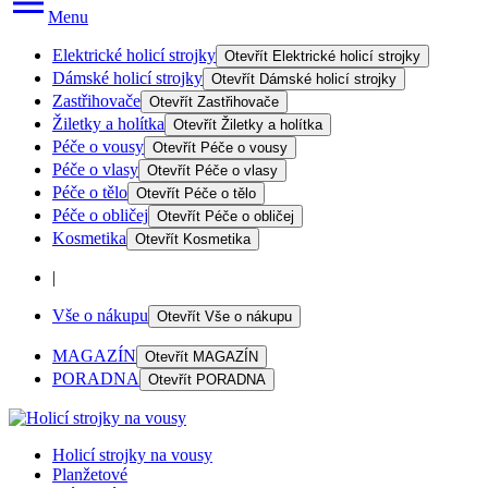
Menu
Elektrické holicí strojky
Otevřít
Elektrické holicí strojky
Dámské holicí strojky
Otevřít
Dámské holicí strojky
Zastřihovače
Otevřít
Zastřihovače
Žiletky a holítka
Otevřít
Žiletky a holítka
Péče o vousy
Otevřít
Péče o vousy
Péče o vlasy
Otevřít
Péče o vlasy
Péče o tělo
Otevřít
Péče o tělo
Péče o obličej
Otevřít
Péče o obličej
Kosmetika
Otevřít
Kosmetika
|
Vše o nákupu
Otevřít
Vše o nákupu
MAGAZÍN
Otevřít
MAGAZÍN
PORADNA
Otevřít
PORADNA
Holicí strojky na vousy
Planžetové