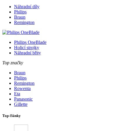
Náhradní díly
Philips
Braun
Remington
Philips OneBlade
Holicí strojky
Náhradní břity
Top značky
Braun
Philips
Remington
Rowenta
Eta
Panasonic
Gillette
Top články