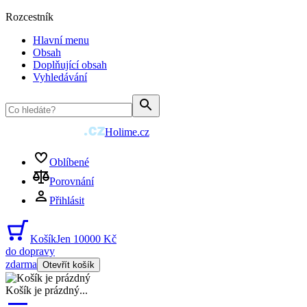
Rozcestník
Hlavní menu
Obsah
Doplňující obsah
Vyhledávání
Holime.cz
Oblíbené
Porovnání
Přihlásit
Košík
Jen 10000 Kč
do dopravy
zdarma
Otevřít košík
Košík je prázdný
...