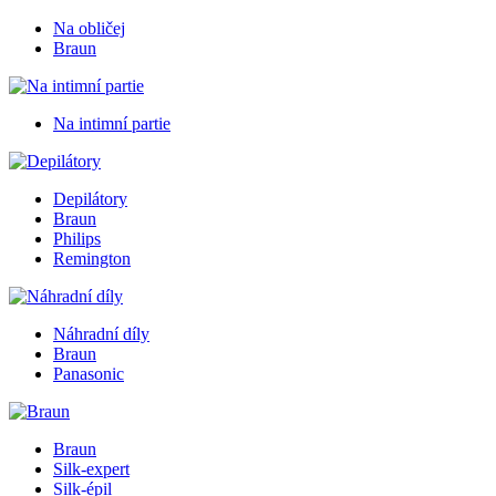
Na obličej
Braun
Na intimní partie
Depilátory
Braun
Philips
Remington
Náhradní díly
Braun
Panasonic
Braun
Silk-expert
Silk-épil