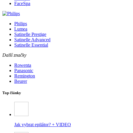
FaceSpa
Philips
Lumea
Satinelle Prestige
Satinelle Advanced
Satinelle Essential
Další značky
Rowenta
Panasonic
Remington
Beurer
Top články
Jak vybrat epilátor? + VIDEO