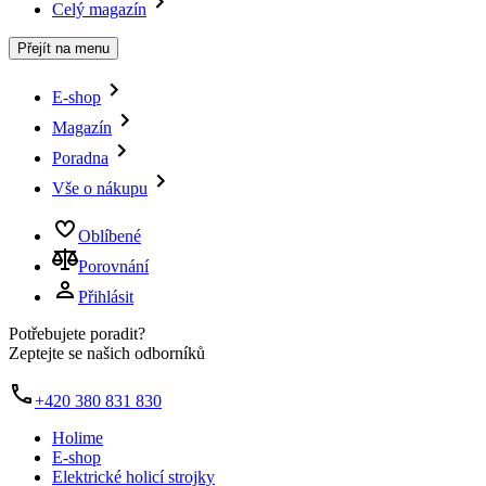
Celý magazín
Přejít na menu
E-shop
Magazín
Poradna
Vše o nákupu
Oblíbené
Porovnání
Přihlásit
Potřebujete poradit?
Zeptejte se našich odborníků
+420 380 831 830
Holime
E-shop
Elektrické holicí strojky