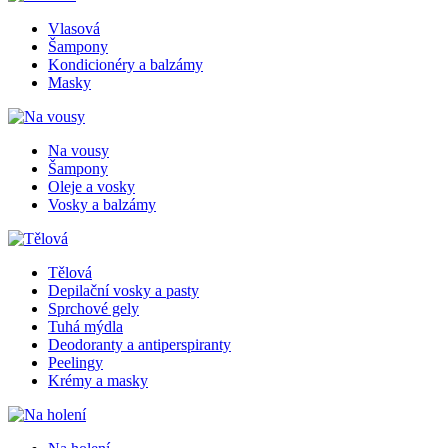
Vlasová
Šampony
Kondicionéry a balzámy
Masky
Na vousy
Šampony
Oleje a vosky
Vosky a balzámy
Tělová
Depilační vosky a pasty
Sprchové gely
Tuhá mýdla
Deodoranty a antiperspiranty
Peelingy
Krémy a masky