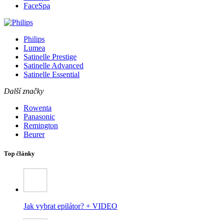
FaceSpa
Philips
Lumea
Satinelle Prestige
Satinelle Advanced
Satinelle Essential
Další značky
Rowenta
Panasonic
Remington
Beurer
Top články
Jak vybrat epilátor? + VIDEO