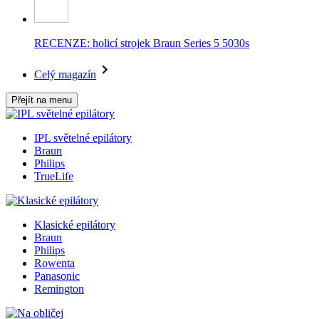
RECENZE: holicí strojek Braun Series 5 5030s
Celý magazín
Přejít na menu
IPL světelné epilátory
Braun
Philips
TrueLife
Klasické epilátory
Braun
Philips
Rowenta
Panasonic
Remington