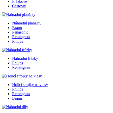
Frézkové
Cestovní
Náhradní planžety
Braun
Panasonic
Remington
Philips
Náhradní frézky
Philips
Remington
Holicí strojky na vlasy
Philips
Remington
Braun