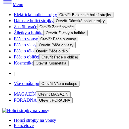
Menu
Elektrické holicí strojky
Otevřít
Elektrické holicí strojky
Dámské holicí strojky
Otevřít
Dámské holicí strojky
Zastřihovače
Otevřít
Zastřihovače
Žiletky a holítka
Otevřít
Žiletky a holítka
Péče o vousy
Otevřít
Péče o vousy
Péče o vlasy
Otevřít
Péče o vlasy
Péče o tělo
Otevřít
Péče o tělo
Péče o obličej
Otevřít
Péče o obličej
Kosmetika
Otevřít
Kosmetika
|
Vše o nákupu
Otevřít
Vše o nákupu
MAGAZÍN
Otevřít
MAGAZÍN
PORADNA
Otevřít
PORADNA
Holicí strojky na vousy
Planžetové