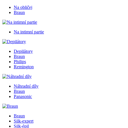
Na obličej
Braun
Na intimní partie
Depilátory
Braun
Philips
Remington
Náhradní díly
Braun
Panasonic
Braun
Silk-expert
Silk-épil