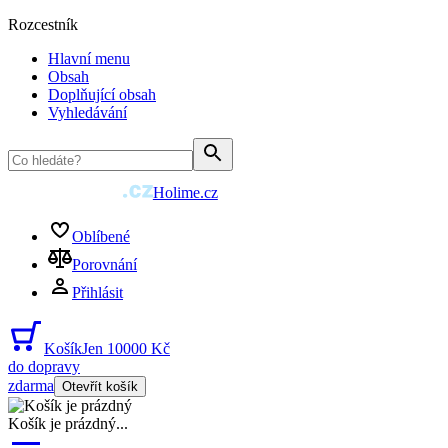
Rozcestník
Hlavní menu
Obsah
Doplňující obsah
Vyhledávání
Holime.cz
Oblíbené
Porovnání
Přihlásit
Košík
Jen 10000 Kč
do dopravy
zdarma
Otevřít košík
Košík je prázdný
...