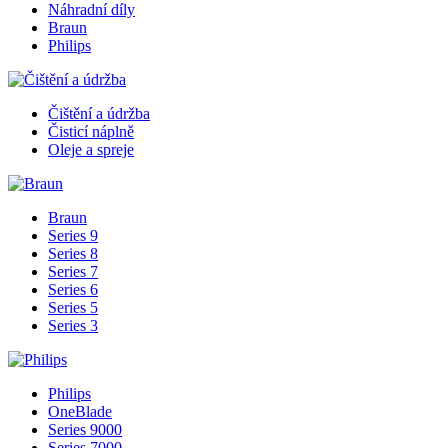
Náhradní díly
Braun
Philips
Čištění a údržba
Čisticí náplně
Oleje a spreje
Braun
Series 9
Series 8
Series 7
Series 6
Series 5
Series 3
Philips
OneBlade
Series 9000
Series 7000