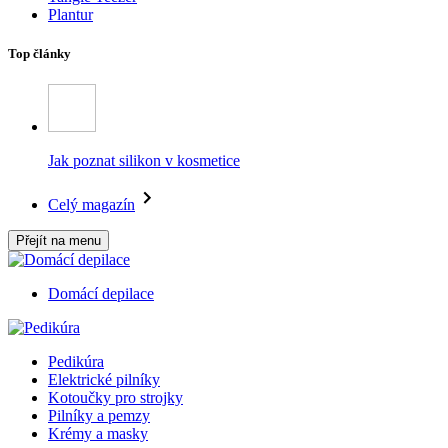
Plantur
Top články
Jak poznat silikon v kosmetice
Celý magazín
Přejít na menu
Domácí depilace
Pedikúra
Elektrické pilníky
Kotoučky pro strojky
Pilníky a pemzy
Krémy a masky