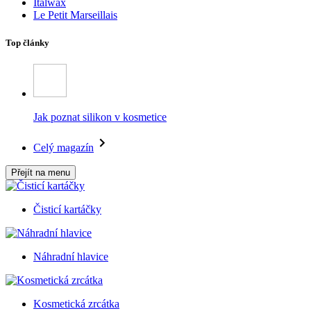
Italwax
Le Petit Marseillais
Top články
Jak poznat silikon v kosmetice
Celý magazín
Přejít na menu
Čisticí kartáčky
Náhradní hlavice
Kosmetická zrcátka