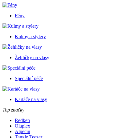
Fény
Kulmy a stylery
Žehličky na vlasy
Speciální péče
Kartáče na vlasy
Top značky
Redken
Olaplex
Alpecin
Tangle Teezer