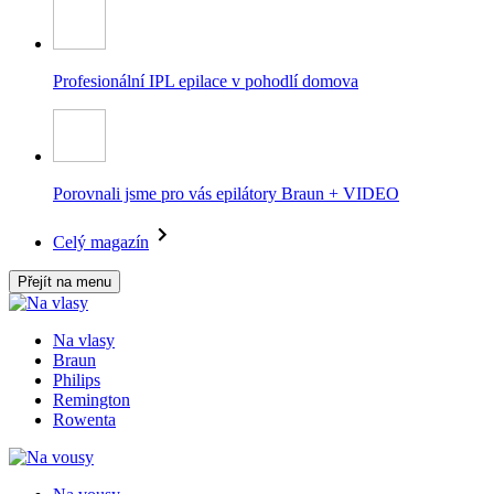
Profesionální IPL epilace v pohodlí domova
Porovnali jsme pro vás epilátory Braun + VIDEO
Celý magazín
Přejít na menu
Na vlasy
Braun
Philips
Remington
Rowenta