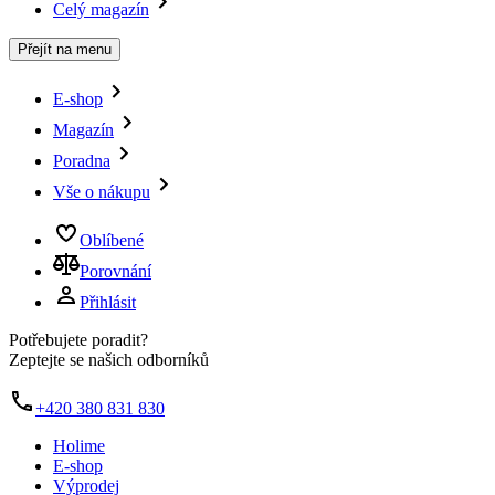
Celý magazín
Přejít na menu
E-shop
Magazín
Poradna
Vše o nákupu
Oblíbené
Porovnání
Přihlásit
Potřebujete poradit?
Zeptejte se našich odborníků
+420 380 831 830
Holime
E-shop
Výprodej