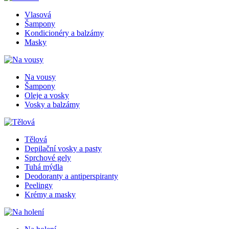
Vlasová
Šampony
Kondicionéry a balzámy
Masky
Na vousy
Šampony
Oleje a vosky
Vosky a balzámy
Tělová
Depilační vosky a pasty
Sprchové gely
Tuhá mýdla
Deodoranty a antiperspiranty
Peelingy
Krémy a masky