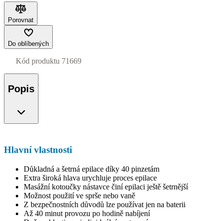
Porovnat
Do oblíbených
Kód produktu
71669
Popis
Hlavní vlastnosti
Důkladná a šetrná epilace díky 40 pinzetám
Extra široká hlava urychluje proces epilace
Masážní kotoučky nástavce činí epilaci ještě šetrnější
Možnost použití ve sprše nebo vaně
Z bezpečnostních důvodů lze používat jen na baterii
Až 40 minut provozu po hodině nabíjení