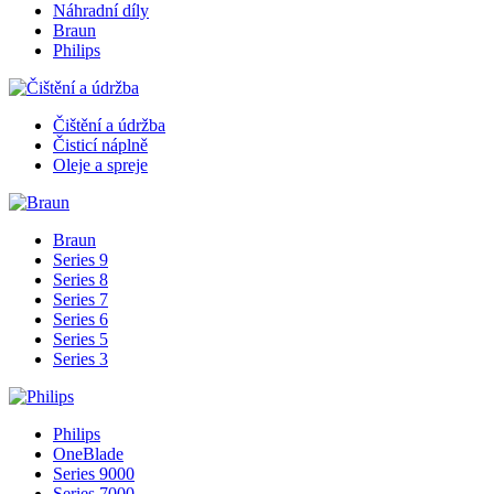
Náhradní díly
Braun
Philips
Čištění a údržba
Čisticí náplně
Oleje a spreje
Braun
Series 9
Series 8
Series 7
Series 6
Series 5
Series 3
Philips
OneBlade
Series 9000
Series 7000