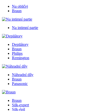
Na obličej
Braun
Na intimní partie
Depilátory
Braun
Philips
Remington
Náhradní díly
Braun
Panasonic
Braun
Silk-expert
Silk-épil