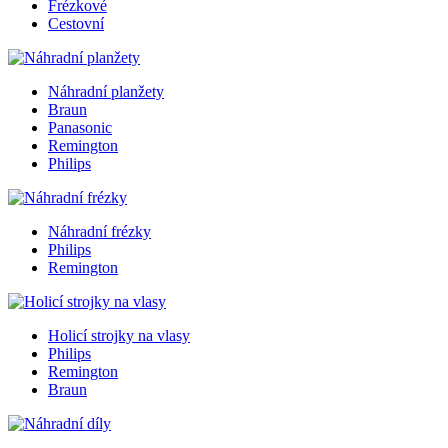
Frézkové
Cestovní
Náhradní planžety
Braun
Panasonic
Remington
Philips
Náhradní frézky
Philips
Remington
Holicí strojky na vlasy
Philips
Remington
Braun