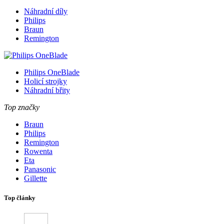
Náhradní díly
Philips
Braun
Remington
Philips OneBlade
Holicí strojky
Náhradní břity
Top značky
Braun
Philips
Remington
Rowenta
Eta
Panasonic
Gillette
Top články