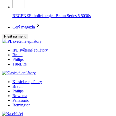
RECENZE: holicí strojek Braun Series 5 5030s
Celý magazín
Přejít na menu
IPL světelné epilátory
Braun
Philips
TrueLife
Klasické epilátory
Braun
Philips
Rowenta
Panasonic
Remington