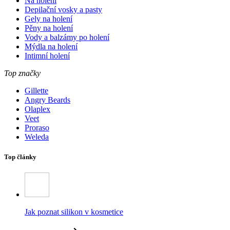
Na holení
Depilační vosky a pasty
Gely na holení
Pěny na holení
Vody a balzámy po holení
Mýdla na holení
Intimní holení
Top značky
Gillette
Angry Beards
Olaplex
Veet
Proraso
Weleda
Top články
Jak poznat silikon v kosmetice