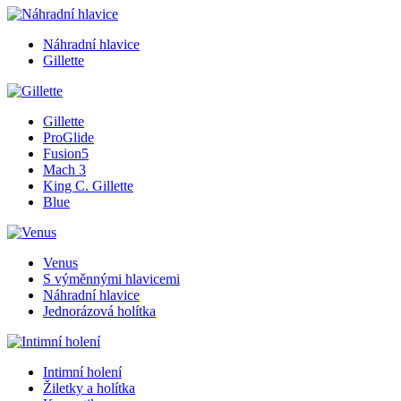
Náhradní hlavice
Gillette
Gillette
ProGlide
Fusion5
Mach 3
King C. Gillette
Blue
Venus
S výměnnými hlavicemi
Náhradní hlavice
Jednorázová holítka
Intimní holení
Žiletky a holítka