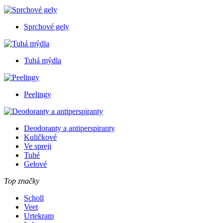
Sprchové gely
Tuhá mýdla
Peelingy
Deodoranty a antiperspiranty
Kuličkové
Ve spreji
Tuhé
Gelové
Top značky
Scholl
Veet
Urtekram