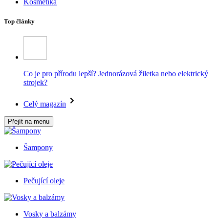
Kosmetika
Top články
Co je pro přírodu lepší? Jednorázová žiletka nebo elektrický
strojek?
Celý magazín
Přejít na menu
Šampony
Pečující oleje
Vosky a balzámy