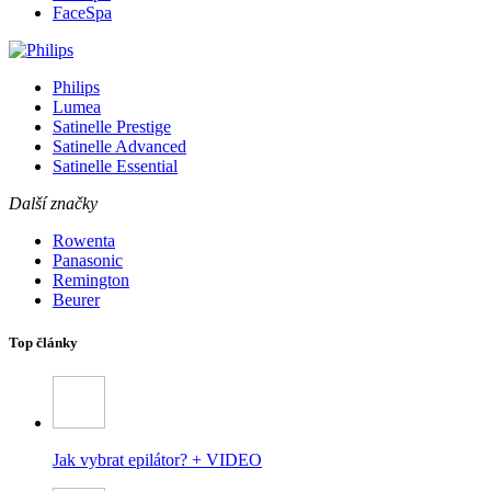
FaceSpa
Philips
Lumea
Satinelle Prestige
Satinelle Advanced
Satinelle Essential
Další značky
Rowenta
Panasonic
Remington
Beurer
Top články
Jak vybrat epilátor? + VIDEO