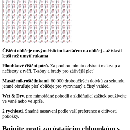
Čištění obličeje novým čistícím kartáčem na obličej - až 6krát
lepší než umytí rukama
Hloubkové čištění pórů.
Za pouhou minutu odstraní make-up a
nečistoty z tváří, T-zóny a brady pro zářivější pleť.
Masáž mikroštětinkami.
60 000 droboučkých dotyků za sekundu
jemně obrušuje pleť obličeje pro vyrovnaný a čistý vzhled.
Wet & Dry.
pro mimořádné pohodlí a zklidňující zážitek používejte
ve vaně nebo ve sprše.
2 rychlosti.
Snadné nastavení podle vaší preference a citlivosti
pokožky.
Bojujte proti zarůstajícím chloupkům s