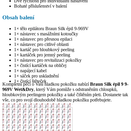
Dvě rychlosti pro individuální nastavení
Bohaté příslušenství v balení
Obsah balení
1× tělo epilátoru Braun Silk épil 9-969V
1× nástavec s masážními kotoučky
1× nástavec pro přesnou epilaci
1× nástavec pro citlivé oblasti
1× kartáč pro hloubkový peeling
1× kartáček pro jemný peeling
1× nástavec pro revitalizaci pokožky
1× čistící kartáček na obličej
1× napájecí kabel
1× sáček pro uskladnění
1× čistící štěteček
Kompletní péči o Vaši hladkou pokožku nabízí
Braun Silk épil 9 9-
969V Wet&Dry
, který Vám pomůže s odstraněním chloupků,
hloubkovým peelingem pokožky a také čištěním pleti. Dostanete tak
vše, co pro svojí dlouhodobě hladkou pokožku potřebujete.