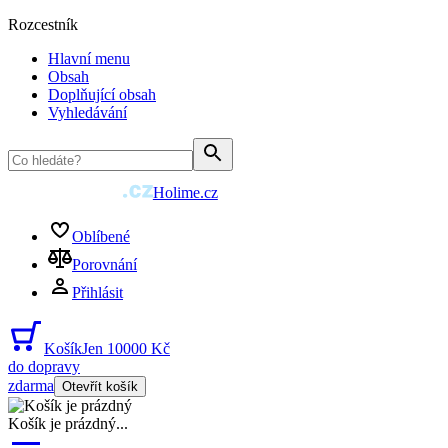
Rozcestník
Hlavní menu
Obsah
Doplňující obsah
Vyhledávání
Holime.cz
Oblíbené
Porovnání
Přihlásit
Košík
Jen 10000 Kč
do dopravy
zdarma
Otevřít košík
Košík je prázdný
...