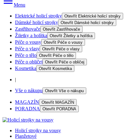
Menu
Elektrické holicí strojky
Otevřít
Elektrické holicí strojky
Dámské holicí strojky
Otevřít
Dámské holicí strojky
Zastřihovače
Otevřít
Zastřihovače
Žiletky a holítka
Otevřít
Žiletky a holítka
Péče o vousy
Otevřít
Péče o vousy
Péče o vlasy
Otevřít
Péče o vlasy
Péče o tělo
Otevřít
Péče o tělo
Péče o obličej
Otevřít
Péče o obličej
Kosmetika
Otevřít
Kosmetika
|
Vše o nákupu
Otevřít
Vše o nákupu
MAGAZÍN
Otevřít
MAGAZÍN
PORADNA
Otevřít
PORADNA
Holicí strojky na vousy
Planžetové