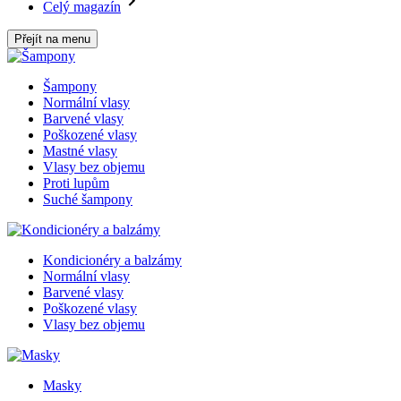
Celý magazín
Přejít na menu
Šampony
Normální vlasy
Barvené vlasy
Poškozené vlasy
Mastné vlasy
Vlasy bez objemu
Proti lupům
Suché šampony
Kondicionéry a balzámy
Normální vlasy
Barvené vlasy
Poškozené vlasy
Vlasy bez objemu
Masky