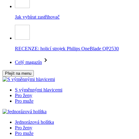
Jak vybírat zastřihovač
RECENZE: holicí strojek Philips OneBlade QP2530
Celý magazín
Přejít na menu
S výměnnými hlavicemi
Pro ženy
Pro muže
Jednorázová holítka
Pro ženy
Pro muže