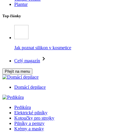
Plantur
Top články
Jak poznat silikon v kosmetice
Celý magazín
Přejít na menu
Domácí depilace
Pedikúra
Elektrické pilníky
Kotoučky pro strojky
Pilníky a pemzy
Krémy a masky