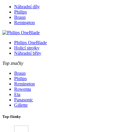
Náhradní díly
Philips
Braun
Remington
Philips OneBlade
Holicí strojky
Náhradní břity
Top značky
Braun
Philips
Remington
Rowenta
Eta
Panasonic
Gillette
Top články