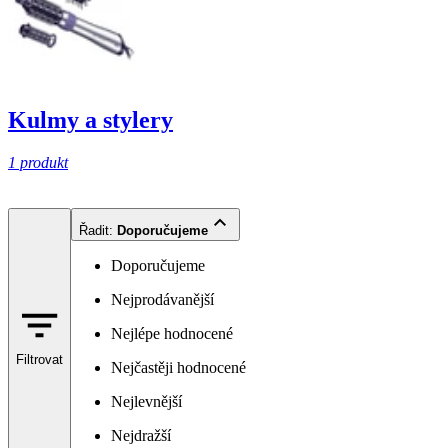
Kulmy a stylery
1 produkt
Řadit
:
Doporučujeme
Doporučujeme
Nejprodávanější
Nejlépe hodnocené
Filtrovat
Nejčastěji hodnocené
Nejlevnější
Nejdražší