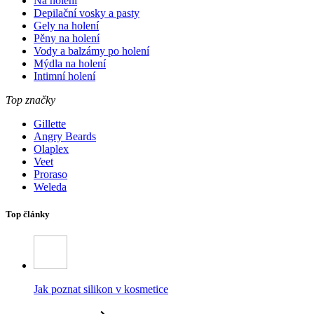
Na holení
Depilační vosky a pasty
Gely na holení
Pěny na holení
Vody a balzámy po holení
Mýdla na holení
Intimní holení
Top značky
Gillette
Angry Beards
Olaplex
Veet
Proraso
Weleda
Top články
Jak poznat silikon v kosmetice