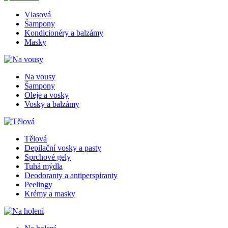
Vlasová
Šampony
Kondicionéry a balzámy
Masky
Na vousy
Šampony
Oleje a vosky
Vosky a balzámy
Tělová
Depilační vosky a pasty
Sprchové gely
Tuhá mýdla
Deodoranty a antiperspiranty
Peelingy
Krémy a masky