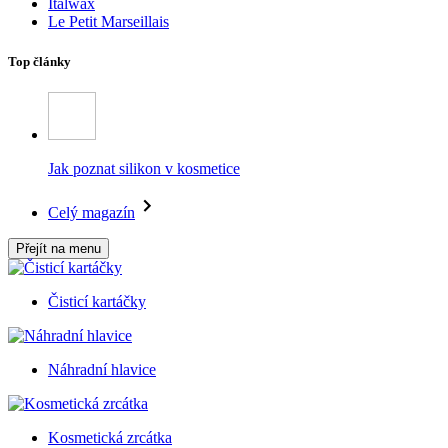
Italwax
Le Petit Marseillais
Top články
Jak poznat silikon v kosmetice
Celý magazín
Přejít na menu
Čisticí kartáčky
Náhradní hlavice
Kosmetická zrcátka