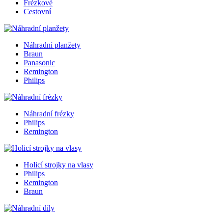
Frézkové
Cestovní
Náhradní planžety
Braun
Panasonic
Remington
Philips
Náhradní frézky
Philips
Remington
Holicí strojky na vlasy
Philips
Remington
Braun