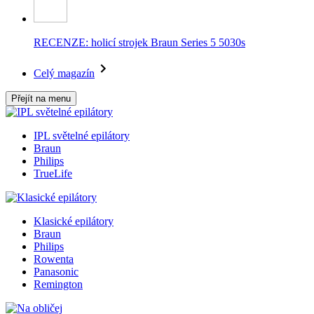
RECENZE: holicí strojek Braun Series 5 5030s
Celý magazín
Přejít na menu
IPL světelné epilátory
Braun
Philips
TrueLife
Klasické epilátory
Braun
Philips
Rowenta
Panasonic
Remington