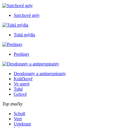
Sprchové gely
Tuhá mýdla
Peelingy
Deodoranty a antiperspiranty
Kuličkové
Ve spreji
Tuhé
Gelové
Top značky
Scholl
Veet
Urtekram