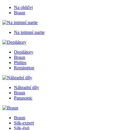
Na obličej
Braun
Na intimní partie
Depilátory
Braun
Philips
Remington
Náhradní díly
Braun
Panasonic
Braun
Silk-expert
Silk-épil