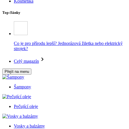
Kosmetika
Top články
Co je pro přírodu lepší? Jednorázová žiletka nebo elektrický
strojek?
Celý magazín
Přejít na menu
Šampony
Pečující oleje
Vosky a balzámy