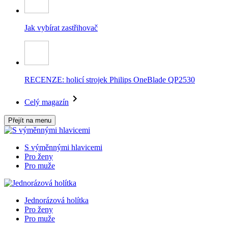
Jak vybírat zastřihovač
RECENZE: holicí strojek Philips OneBlade QP2530
Celý magazín
Přejít na menu
S výměnnými hlavicemi
Pro ženy
Pro muže
Jednorázová holítka
Pro ženy
Pro muže