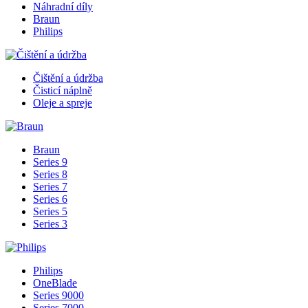
Náhradní díly
Braun
Philips
Čištění a údržba
Čisticí náplně
Oleje a spreje
Braun
Series 9
Series 8
Series 7
Series 6
Series 5
Series 3
Philips
OneBlade
Series 9000
Series 7000