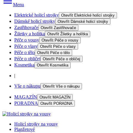
Menu
Elektrické holicí strojky
Otevřít
Elektrické holicí strojky
Dámské holicí strojky
Otevřít
Dámské holicí strojky
Zastřihovače
Otevřít
Zastřihovače
Žiletky a holítka
Otevřít
Žiletky a holítka
Péče o vousy
Otevřít
Péče o vousy
Péče o vlasy
Otevřít
Péče o vlasy
Péče o tělo
Otevřít
Péče o tělo
Péče o obličej
Otevřít
Péče o obličej
Kosmetika
Otevřít
Kosmetika
|
Vše o nákupu
Otevřít
Vše o nákupu
MAGAZÍN
Otevřít
MAGAZÍN
PORADNA
Otevřít
PORADNA
Holicí strojky na vousy
Planžetové