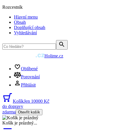
Rozcestník
Hlavní menu
Obsah
Doplňující obsah
Vyhledávání
Holime.cz
Oblíbené
Porovnání
Přihlásit
Košík
Jen 10000 Kč
do dopravy
zdarma
Otevřít košík
Košík je prázdný
...