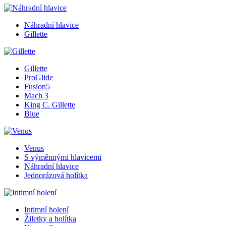
Náhradní hlavice
Gillette
Gillette
ProGlide
Fusion5
Mach 3
King C. Gillette
Blue
Venus
S výměnnými hlavicemi
Náhradní hlavice
Jednorázová holítka
Intimní holení
Žiletky a holítka