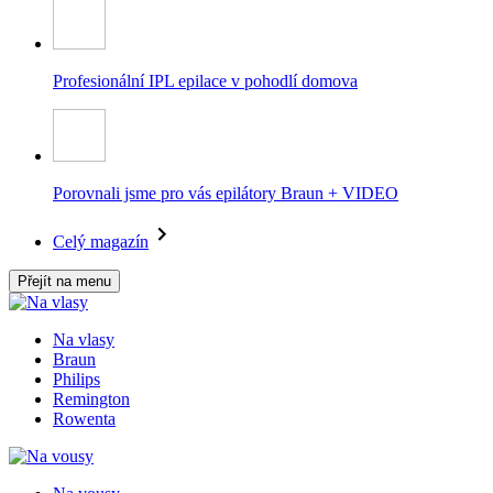
Profesionální IPL epilace v pohodlí domova
Porovnali jsme pro vás epilátory Braun + VIDEO
Celý magazín
Přejít na menu
Na vlasy
Braun
Philips
Remington
Rowenta