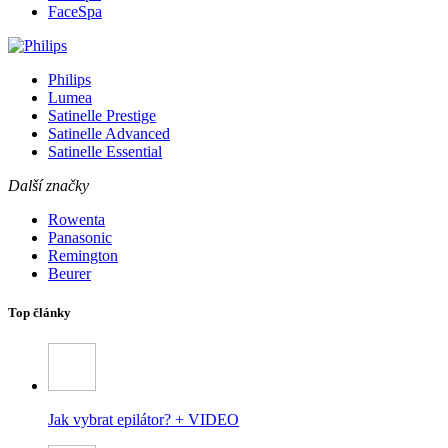
FaceSpa
Philips
Lumea
Satinelle Prestige
Satinelle Advanced
Satinelle Essential
Další značky
Rowenta
Panasonic
Remington
Beurer
Top články
Jak vybrat epilátor? + VIDEO