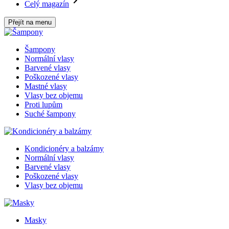
Celý magazín
Přejít na menu
Šampony
Normální vlasy
Barvené vlasy
Poškozené vlasy
Mastné vlasy
Vlasy bez objemu
Proti lupům
Suché šampony
Kondicionéry a balzámy
Normální vlasy
Barvené vlasy
Poškozené vlasy
Vlasy bez objemu
Masky