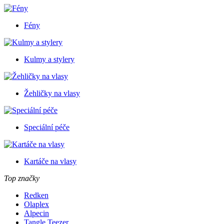
Fény
Kulmy a stylery
Žehličky na vlasy
Speciální péče
Kartáče na vlasy
Top značky
Redken
Olaplex
Alpecin
Tangle Teezer