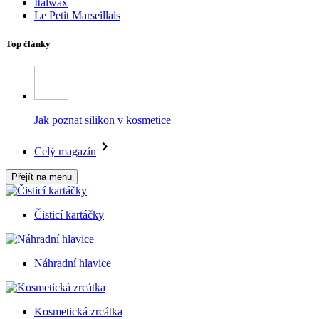
Italwax
Le Petit Marseillais
Top články
Jak poznat silikon v kosmetice
Celý magazín
Přejít na menu
Čisticí kartáčky
Náhradní hlavice
Kosmetická zrcátka