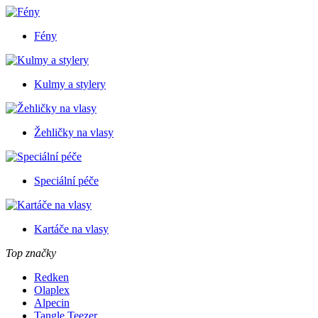
Fény
Kulmy a stylery
Žehličky na vlasy
Speciální péče
Kartáče na vlasy
Top značky
Redken
Olaplex
Alpecin
Tangle Teezer