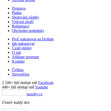
Doprava
Platba
Sledování zásilky
Vrácení zboží
Reklamace
Obchodní podmínky
Proč nakupovat na Holime
Jak nakupovat
Časté otázky
O nás
Affiliate program
Kontakt
Čeština
Slovenčina
2 100+ lidí sleduje náš
Facebook
440+ lidí sleduje náš
Youtube
nazuby.cz
Úsměv každý den