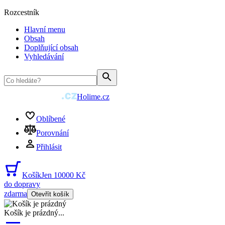
Rozcestník
Hlavní menu
Obsah
Doplňující obsah
Vyhledávání
Holime.cz
Oblíbené
Porovnání
Přihlásit
Košík
Jen 10000 Kč
do dopravy
zdarma
Otevřít košík
Košík je prázdný
...