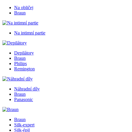
Na obličej
Braun
Na intimní partie
Depilátory
Braun
Philips
Remington
Náhradní díly
Braun
Panasonic
Braun
Silk-expert
Silk-épil