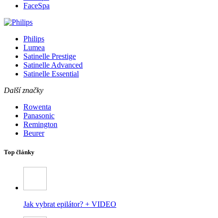
FaceSpa
Philips
Lumea
Satinelle Prestige
Satinelle Advanced
Satinelle Essential
Další značky
Rowenta
Panasonic
Remington
Beurer
Top články
Jak vybrat epilátor? + VIDEO