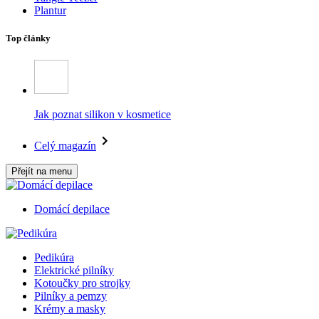
Plantur
Top články
Jak poznat silikon v kosmetice
Celý magazín
Přejít na menu
Domácí depilace
Pedikúra
Elektrické pilníky
Kotoučky pro strojky
Pilníky a pemzy
Krémy a masky