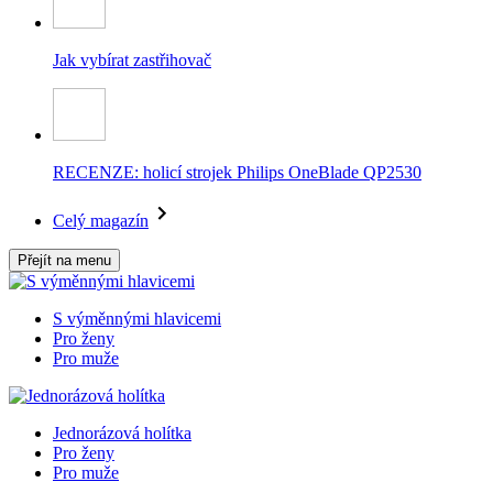
Jak vybírat zastřihovač
RECENZE: holicí strojek Philips OneBlade QP2530
Celý magazín
Přejít na menu
S výměnnými hlavicemi
Pro ženy
Pro muže
Jednorázová holítka
Pro ženy
Pro muže