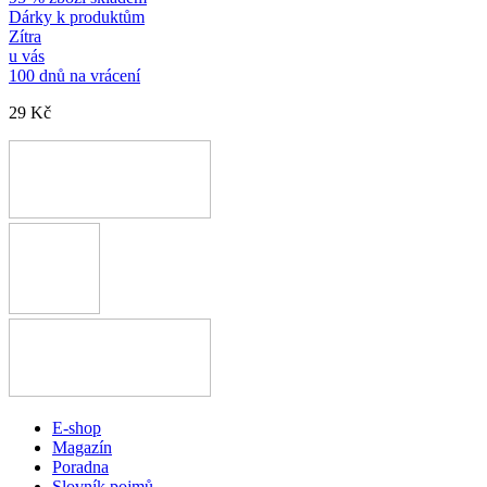
Dárky k produktům
Zítra
u vás
100 dnů na vrácení
29 Kč
E-shop
Magazín
Poradna
Slovník pojmů