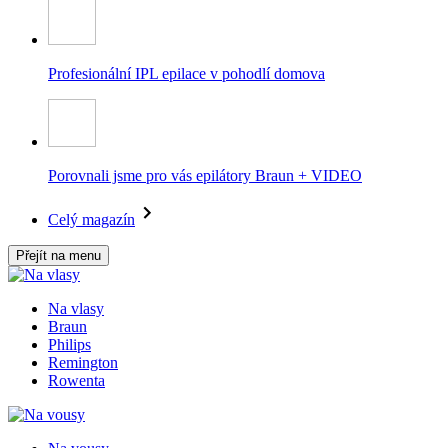
Profesionální IPL epilace v pohodlí domova
Porovnali jsme pro vás epilátory Braun + VIDEO
Celý magazín
Přejít na menu
Na vlasy
Braun
Philips
Remington
Rowenta