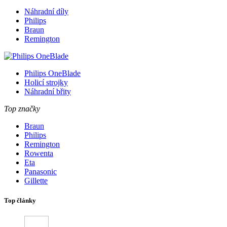
Náhradní díly
Philips
Braun
Remington
Philips OneBlade
Holicí strojky
Náhradní břity
Top značky
Braun
Philips
Remington
Rowenta
Eta
Panasonic
Gillette
Top články