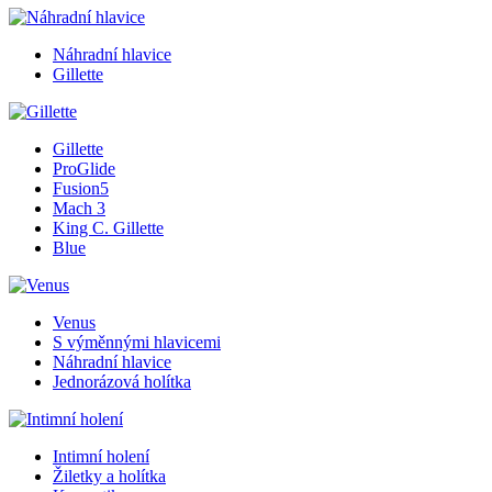
Náhradní hlavice
Gillette
Gillette
ProGlide
Fusion5
Mach 3
King C. Gillette
Blue
Venus
S výměnnými hlavicemi
Náhradní hlavice
Jednorázová holítka
Intimní holení
Žiletky a holítka