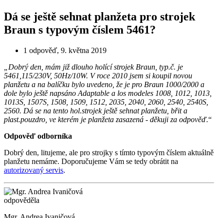
Dá se ještě sehnat planžeta pro strojek
Braun s typovým číslem 5461?
1 odpověď
,
9. května 2019
„Dobrý den, mám již dlouho holící strojek Braun, typ.č. je
5461,115/230V, 50Hz/10W. V roce 2010 jsem si koupil novou
planžetu a na balíčku bylo uvedeno, že je pro Braun 1000/2000 a
dole bylo ještě napsáno Adaptable a los modeles 1008, 1012, 1013,
1013S, 1507S, 1508, 1509, 1512, 2035, 2040, 2060, 2540, 2540S,
2560. Dá se na tento hol.strojek ještě sehnat planžetu, břit a
plast.pouzdro, ve kterém je planžeta zasazená - děkuji za odpověď.
“
Odpověď odborníka
Dobrý den, litujeme, ale pro strojky s tímto typovým číslem aktuálně
planžetu nemáme. Doporučujeme Vám se tedy obrátit na
autorizovaný servis
.
odpověděla
Mgr. Andrea Ivaničová