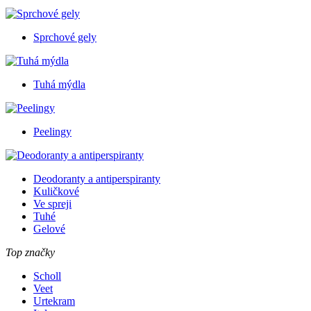
Sprchové gely
Tuhá mýdla
Peelingy
Deodoranty a antiperspiranty
Kuličkové
Ve spreji
Tuhé
Gelové
Top značky
Scholl
Veet
Urtekram