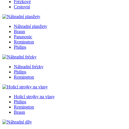
Frézkové
Cestovní
Náhradní planžety
Braun
Panasonic
Remington
Philips
Náhradní frézky
Philips
Remington
Holicí strojky na vlasy
Philips
Remington
Braun