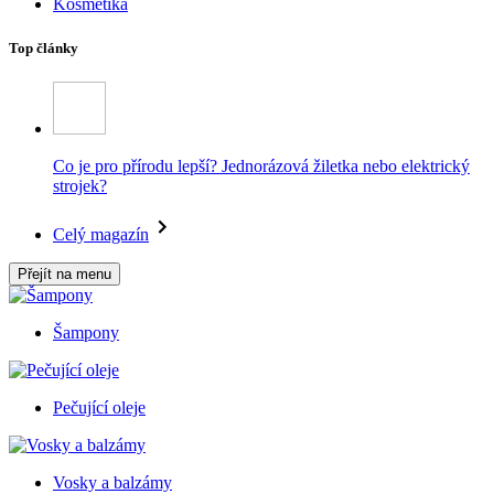
Kosmetika
Top články
Co je pro přírodu lepší? Jednorázová žiletka nebo elektrický
strojek?
Celý magazín
Přejít na menu
Šampony
Pečující oleje
Vosky a balzámy