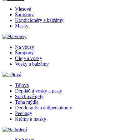
Vlasová
Šampony
Kondicionéry a balzámy
Masky
Na vousy
Šampony
Oleje a vosky
Vosky a balzámy
Tělová
Depilační vosky a pasty
Sprchové gely
Tuhá mýdla
Deodoranty a antiperspiranty
Peelingy
Krémy a masky