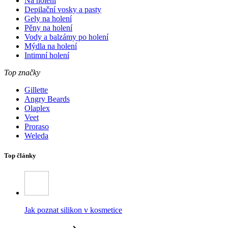
Na holení
Depilační vosky a pasty
Gely na holení
Pěny na holení
Vody a balzámy po holení
Mýdla na holení
Intimní holení
Top značky
Gillette
Angry Beards
Olaplex
Veet
Proraso
Weleda
Top články
Jak poznat silikon v kosmetice