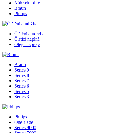
Náhradní díly
Braun
Philips
Čištění a údržba
Čisticí náplně
Oleje a spreje
Braun
Series 9
Series 8
Series 7
Series 6
Series 5
Series 3
Philips
OneBlade
Series 9000
Series 7000