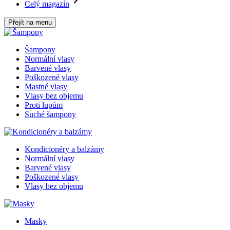
Celý magazín
Přejít na menu
Šampony
Normální vlasy
Barvené vlasy
Poškozené vlasy
Mastné vlasy
Vlasy bez objemu
Proti lupům
Suché šampony
Kondicionéry a balzámy
Normální vlasy
Barvené vlasy
Poškozené vlasy
Vlasy bez objemu
Masky