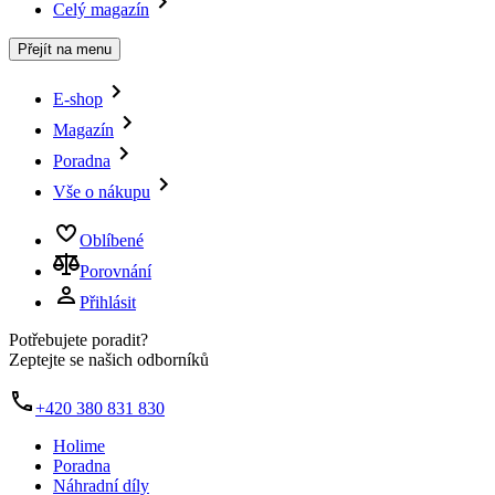
Celý magazín
Přejít na menu
E-shop
Magazín
Poradna
Vše o nákupu
Oblíbené
Porovnání
Přihlásit
Potřebujete poradit?
Zeptejte se našich odborníků
+420 380 831 830
Holime
Poradna
Náhradní díly