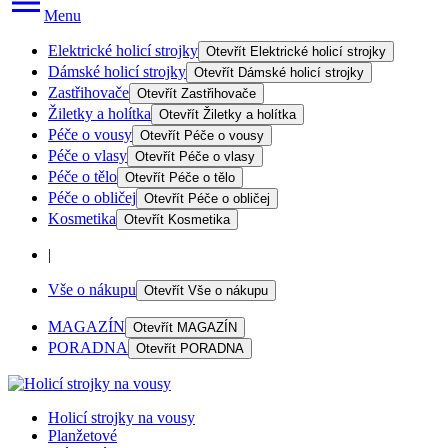
Menu
Elektrické holicí strojky
Otevřít
Elektrické holicí strojky
Dámské holicí strojky
Otevřít
Dámské holicí strojky
Zastřihovače
Otevřít
Zastřihovače
Žiletky a holítka
Otevřít
Žiletky a holítka
Péče o vousy
Otevřít
Péče o vousy
Péče o vlasy
Otevřít
Péče o vlasy
Péče o tělo
Otevřít
Péče o tělo
Péče o obličej
Otevřít
Péče o obličej
Kosmetika
Otevřít
Kosmetika
|
Vše o nákupu
Otevřít
Vše o nákupu
MAGAZÍN
Otevřít
MAGAZÍN
PORADNA
Otevřít
PORADNA
Holicí strojky na vousy
Planžetové