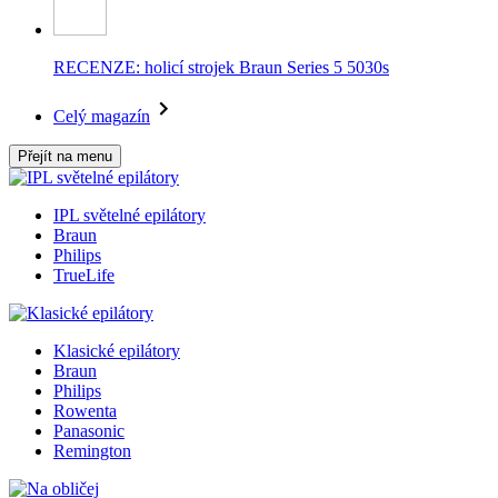
RECENZE: holicí strojek Braun Series 5 5030s
Celý magazín
Přejít na menu
IPL světelné epilátory
Braun
Philips
TrueLife
Klasické epilátory
Braun
Philips
Rowenta
Panasonic
Remington