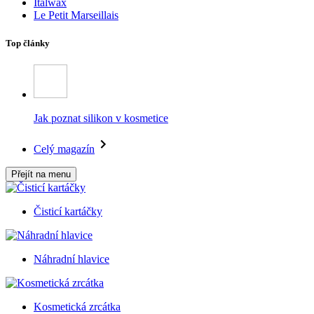
Italwax
Le Petit Marseillais
Top články
Jak poznat silikon v kosmetice
Celý magazín
Přejít na menu
Čisticí kartáčky
Náhradní hlavice
Kosmetická zrcátka