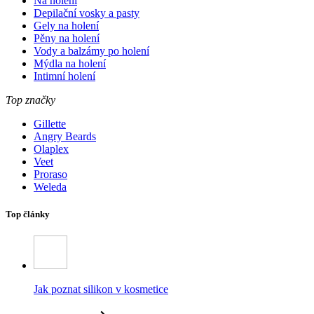
Na holení
Depilační vosky a pasty
Gely na holení
Pěny na holení
Vody a balzámy po holení
Mýdla na holení
Intimní holení
Top značky
Gillette
Angry Beards
Olaplex
Veet
Proraso
Weleda
Top články
Jak poznat silikon v kosmetice