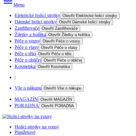
Menu
Elektrické holicí strojky
Otevřít
Elektrické holicí strojky
Dámské holicí strojky
Otevřít
Dámské holicí strojky
Zastřihovače
Otevřít
Zastřihovače
Žiletky a holítka
Otevřít
Žiletky a holítka
Péče o vousy
Otevřít
Péče o vousy
Péče o vlasy
Otevřít
Péče o vlasy
Péče o tělo
Otevřít
Péče o tělo
Péče o obličej
Otevřít
Péče o obličej
Kosmetika
Otevřít
Kosmetika
|
Vše o nákupu
Otevřít
Vše o nákupu
MAGAZÍN
Otevřít
MAGAZÍN
PORADNA
Otevřít
PORADNA
Holicí strojky na vousy
Planžetové