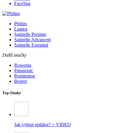
FaceSpa
Philips
Lumea
Satinelle Prestige
Satinelle Advanced
Satinelle Essential
Další značky
Rowenta
Panasonic
Remington
Beurer
Top články
Jak vybrat epilátor? + VIDEO