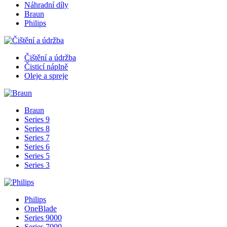
Náhradní díly
Braun
Philips
Čištění a údržba
Čisticí náplně
Oleje a spreje
Braun
Series 9
Series 8
Series 7
Series 6
Series 5
Series 3
Philips
OneBlade
Series 9000
Series 7000