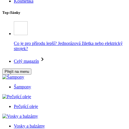
Kosmetika
Top články
Co je pro přírodu lepší? Jednorázová žiletka nebo elektrický
strojek?
Celý magazín
Přejít na menu
Šampony
Pečující oleje
Vosky a balzámy