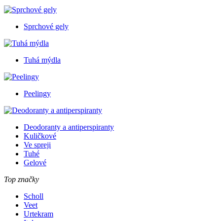
Sprchové gely
Tuhá mýdla
Peelingy
Deodoranty a antiperspiranty
Kuličkové
Ve spreji
Tuhé
Gelové
Top značky
Scholl
Veet
Urtekram