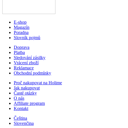
E-shop
Magazín
Poradna
Slovník pojmů
Doprava
Platba
Sledování zásilky
Vrácení zboží
Reklamace
Obchodní podmínky
Proč nakupovat na Holime
Jak nakupovat
Časté otázky
O nás
Affiliate program
Kontakt
Čeština
Slovenčina