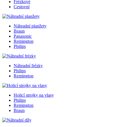
Frézkové
Cestovní
Náhradní planžety
Braun
Panasonic
Remington
Philips
Náhradní frézky
Philips
Remington
Holicí strojky na vlasy
Philips
Remington
Braun