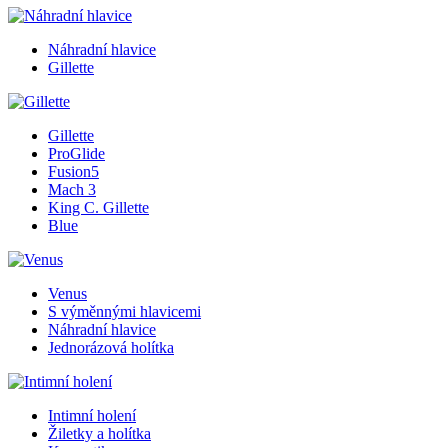
Náhradní hlavice
Gillette
Gillette
ProGlide
Fusion5
Mach 3
King C. Gillette
Blue
Venus
S výměnnými hlavicemi
Náhradní hlavice
Jednorázová holítka
Intimní holení
Žiletky a holítka