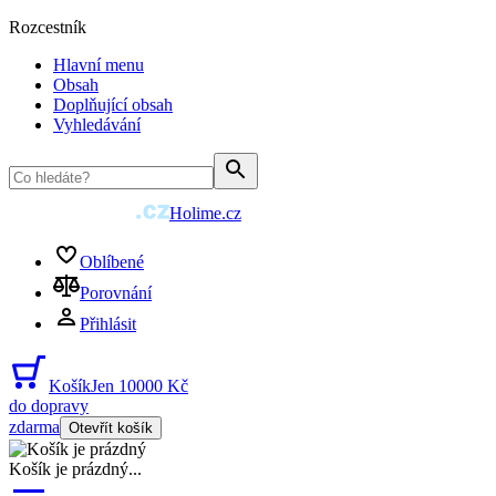
Rozcestník
Hlavní menu
Obsah
Doplňující obsah
Vyhledávání
Holime.cz
Oblíbené
Porovnání
Přihlásit
Košík
Jen 10000 Kč
do dopravy
zdarma
Otevřít košík
Košík je prázdný
...