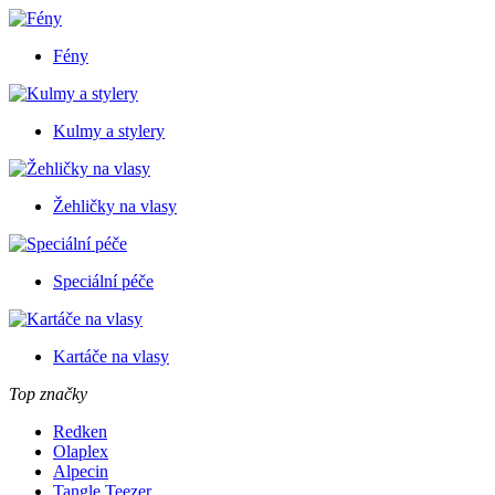
Fény
Kulmy a stylery
Žehličky na vlasy
Speciální péče
Kartáče na vlasy
Top značky
Redken
Olaplex
Alpecin
Tangle Teezer