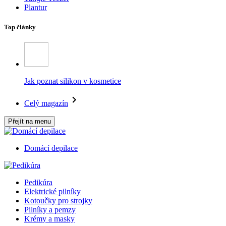
Plantur
Top články
Jak poznat silikon v kosmetice
Celý magazín
Přejít na menu
Domácí depilace
Pedikúra
Elektrické pilníky
Kotoučky pro strojky
Pilníky a pemzy
Krémy a masky