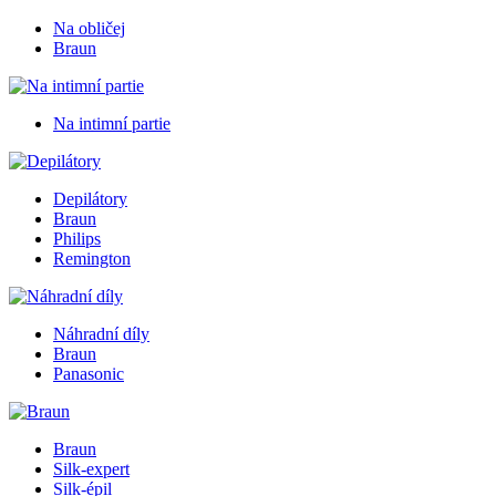
Na obličej
Braun
Na intimní partie
Depilátory
Braun
Philips
Remington
Náhradní díly
Braun
Panasonic
Braun
Silk-expert
Silk-épil