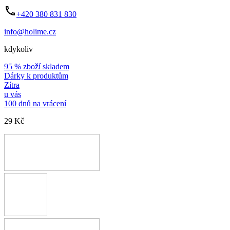
+420 380 831 830
info@holime.cz
kdykoliv
95 % zboží skladem
Dárky k produktům
Zítra
u vás
100 dnů na vrácení
29 Kč