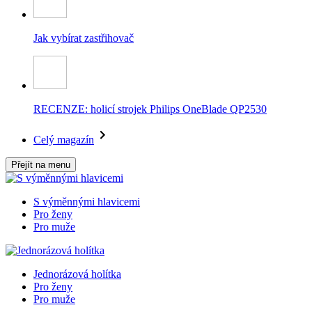
Jak vybírat zastřihovač
RECENZE: holicí strojek Philips OneBlade QP2530
Celý magazín
Přejít na menu
S výměnnými hlavicemi
Pro ženy
Pro muže
Jednorázová holítka
Pro ženy
Pro muže