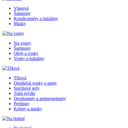
Vlasová
Šampony
Kondicionéry a balzámy
Masky
Na vousy
Šampony
Oleje a vosky
Vosky a balzámy
Tělová
Depilační vosky a pasty
Sprchové gely
Tuhá mýdla
Deodoranty a antiperspiranty
Peelingy
Krémy a masky