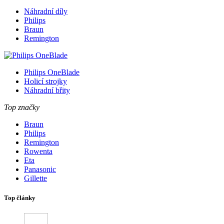
Náhradní díly
Philips
Braun
Remington
Philips OneBlade
Holicí strojky
Náhradní břity
Top značky
Braun
Philips
Remington
Rowenta
Eta
Panasonic
Gillette
Top články