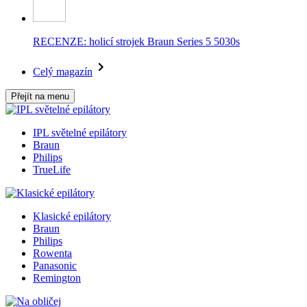
RECENZE: holicí strojek Braun Series 5 5030s
Celý magazín
Přejít na menu
IPL světelné epilátory
Braun
Philips
TrueLife
Klasické epilátory
Braun
Philips
Rowenta
Panasonic
Remington