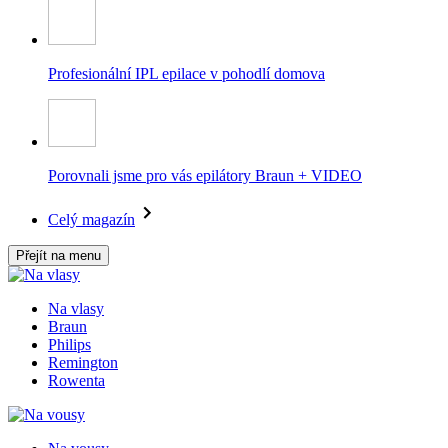
Profesionální IPL epilace v pohodlí domova
Porovnali jsme pro vás epilátory Braun + VIDEO
Celý magazín
Přejít na menu
Na vlasy
Braun
Philips
Remington
Rowenta