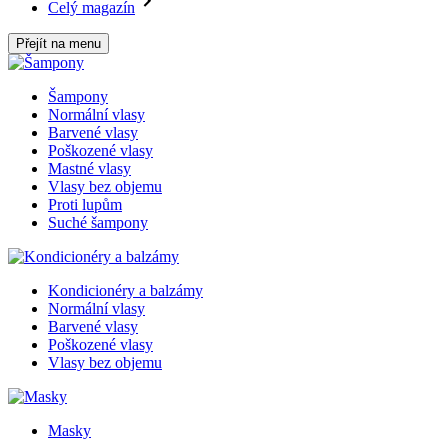
Celý magazín
Přejít na menu
Šampony
Normální vlasy
Barvené vlasy
Poškozené vlasy
Mastné vlasy
Vlasy bez objemu
Proti lupům
Suché šampony
Kondicionéry a balzámy
Normální vlasy
Barvené vlasy
Poškozené vlasy
Vlasy bez objemu
Masky