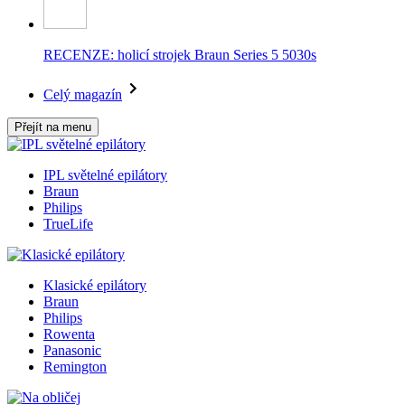
RECENZE: holicí strojek Braun Series 5 5030s
Celý magazín
Přejít na menu
IPL světelné epilátory
Braun
Philips
TrueLife
Klasické epilátory
Braun
Philips
Rowenta
Panasonic
Remington