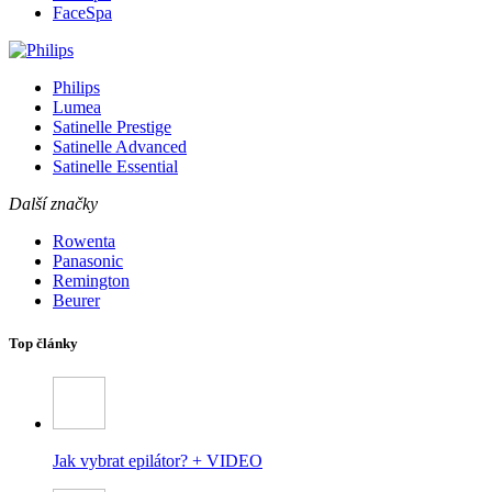
FaceSpa
Philips
Lumea
Satinelle Prestige
Satinelle Advanced
Satinelle Essential
Další značky
Rowenta
Panasonic
Remington
Beurer
Top články
Jak vybrat epilátor? + VIDEO