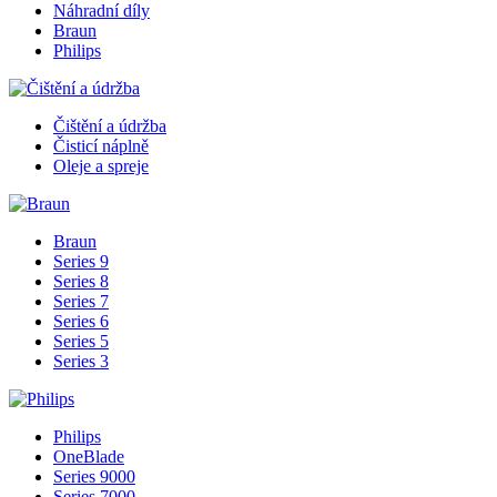
Náhradní díly
Braun
Philips
Čištění a údržba
Čisticí náplně
Oleje a spreje
Braun
Series 9
Series 8
Series 7
Series 6
Series 5
Series 3
Philips
OneBlade
Series 9000
Series 7000