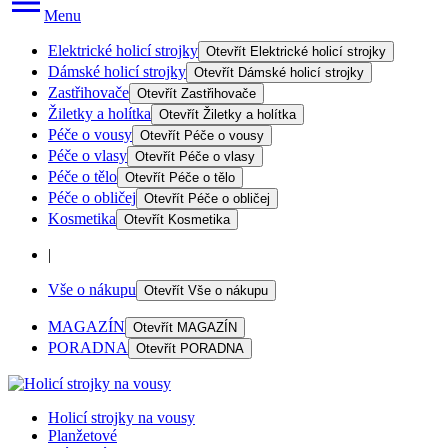
Menu
Elektrické holicí strojky
Otevřít
Elektrické holicí strojky
Dámské holicí strojky
Otevřít
Dámské holicí strojky
Zastřihovače
Otevřít
Zastřihovače
Žiletky a holítka
Otevřít
Žiletky a holítka
Péče o vousy
Otevřít
Péče o vousy
Péče o vlasy
Otevřít
Péče o vlasy
Péče o tělo
Otevřít
Péče o tělo
Péče o obličej
Otevřít
Péče o obličej
Kosmetika
Otevřít
Kosmetika
|
Vše o nákupu
Otevřít
Vše o nákupu
MAGAZÍN
Otevřít
MAGAZÍN
PORADNA
Otevřít
PORADNA
Holicí strojky na vousy
Planžetové