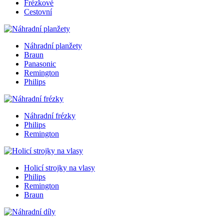
Frézkové
Cestovní
Náhradní planžety
Braun
Panasonic
Remington
Philips
Náhradní frézky
Philips
Remington
Holicí strojky na vlasy
Philips
Remington
Braun