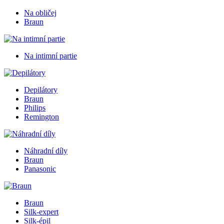
Na obličej
Braun
Na intimní partie
Depilátory
Braun
Philips
Remington
Náhradní díly
Braun
Panasonic
Braun
Silk-expert
Silk-épil