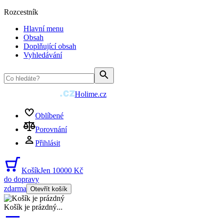
Rozcestník
Hlavní menu
Obsah
Doplňující obsah
Vyhledávání
Holime.cz
Oblíbené
Porovnání
Přihlásit
Košík
Jen 10000 Kč
do dopravy
zdarma
Otevřít košík
Košík je prázdný
...