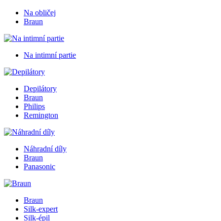
Na obličej
Braun
Na intimní partie
Depilátory
Braun
Philips
Remington
Náhradní díly
Braun
Panasonic
Braun
Silk-expert
Silk-épil