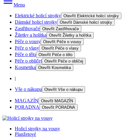
Menu
Elektrické holicí strojky
Otevřít
Elektrické holicí strojky
Dámské holicí strojky
Otevřít
Dámské holicí strojky
Zastřihovače
Otevřít
Zastřihovače
Žiletky a holítka
Otevřít
Žiletky a holítka
Péče o vousy
Otevřít
Péče o vousy
Péče o vlasy
Otevřít
Péče o vlasy
Péče o tělo
Otevřít
Péče o tělo
Péče o obličej
Otevřít
Péče o obličej
Kosmetika
Otevřít
Kosmetika
|
Vše o nákupu
Otevřít
Vše o nákupu
MAGAZÍN
Otevřít
MAGAZÍN
PORADNA
Otevřít
PORADNA
Holicí strojky na vousy
Planžetové