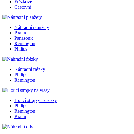
Frézkové
Cestovní
Náhradní planžety
Braun
Panasonic
Remington
Philips
Náhradní frézky
Philips
Remington
Holicí strojky na vlasy
Philips
Remington
Braun