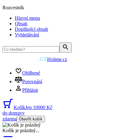
Rozcestník
Hlavní menu
Obsah
Doplňující obsah
Vyhledávání
Holime.cz
Oblíbené
Porovnání
Přihlásit
Košík
Jen 10000 Kč
do dopravy
zdarma
Otevřít košík
Košík je prázdný
...