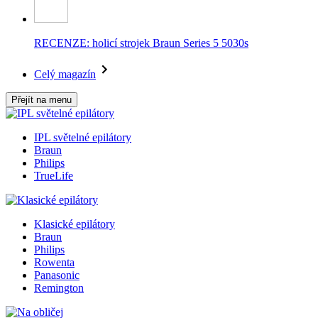
RECENZE: holicí strojek Braun Series 5 5030s
Celý magazín
Přejít na menu
IPL světelné epilátory
Braun
Philips
TrueLife
Klasické epilátory
Braun
Philips
Rowenta
Panasonic
Remington