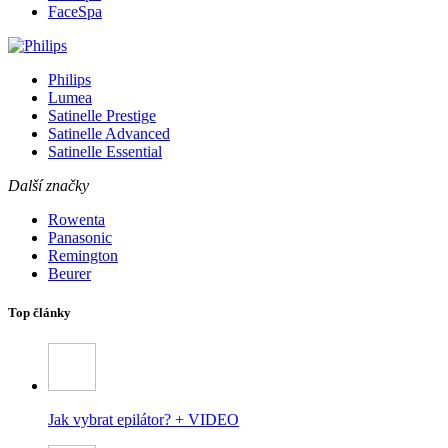
FaceSpa
Philips
Lumea
Satinelle Prestige
Satinelle Advanced
Satinelle Essential
Další značky
Rowenta
Panasonic
Remington
Beurer
Top články
Jak vybrat epilátor? + VIDEO