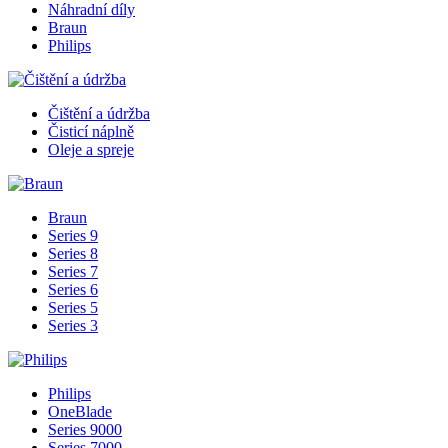
Náhradní díly
Braun
Philips
Čištění a údržba
Čisticí náplně
Oleje a spreje
Braun
Series 9
Series 8
Series 7
Series 6
Series 5
Series 3
Philips
OneBlade
Series 9000
Series 7000