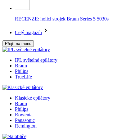
RECENZE: holicí strojek Braun Series 5 5030s
Celý magazín
Přejít na menu
IPL světelné epilátory
Braun
Philips
TrueLife
Klasické epilátory
Braun
Philips
Rowenta
Panasonic
Remington