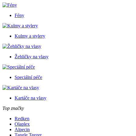
Fény
Kulmy a stylery
Žehličky na vlasy
Speciální péče
Kartáče na vlasy
Top značky
Redken
Olaplex
Alpecin
Tangle Teezer