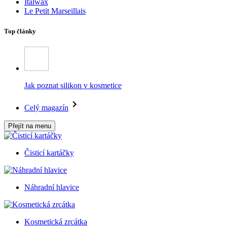
Italwax
Le Petit Marseillais
Top články
Jak poznat silikon v kosmetice
Celý magazín
Přejít na menu
Čisticí kartáčky
Náhradní hlavice
Kosmetická zrcátka