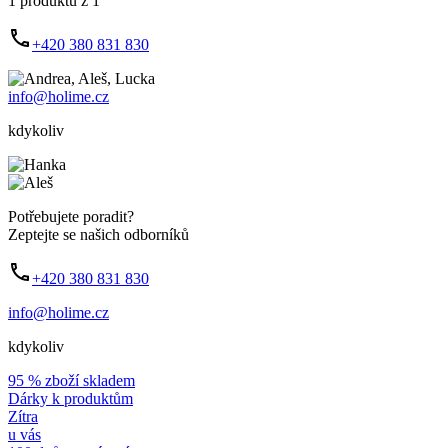
1 produktu z 1
+420 380 831 830
info@holime.cz
kdykoliv
Potřebujete poradit?
Zeptejte se našich odborníků
+420 380 831 830
info@holime.cz
kdykoliv
95 % zboží skladem
Dárky k produktům
Zítra
u vás