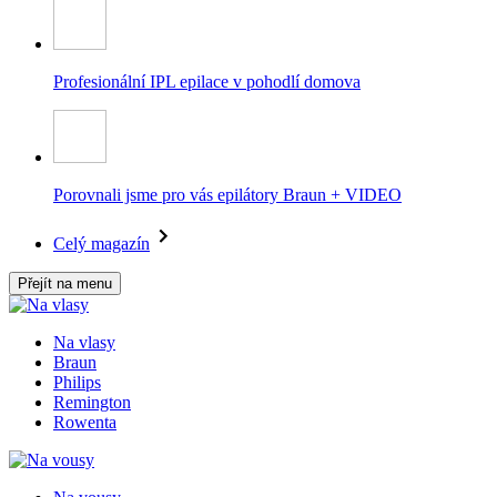
Profesionální IPL epilace v pohodlí domova
Porovnali jsme pro vás epilátory Braun + VIDEO
Celý magazín
Přejít na menu
Na vlasy
Braun
Philips
Remington
Rowenta