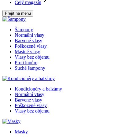
Celý magazín
Přejít na menu
Šampony
Normální vlasy
Barvené vlasy
Poškozené vlasy
Mastné vlasy
Vlasy bez objemu
Proti lupům
Suché šampony
Kondicionéry a balzámy
Normální vlasy
Barvené vlasy
Poškozené vlasy
Vlasy bez objemu
Masky