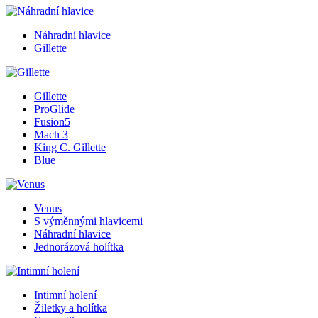
Náhradní hlavice
Gillette
Gillette
ProGlide
Fusion5
Mach 3
King C. Gillette
Blue
Venus
S výměnnými hlavicemi
Náhradní hlavice
Jednorázová holítka
Intimní holení
Žiletky a holítka