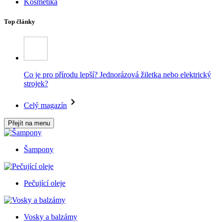
Kosmetika
Top články
Co je pro přírodu lepší? Jednorázová žiletka nebo elektrický
strojek?
Celý magazín
Přejít na menu
Šampony
Pečující oleje
Vosky a balzámy