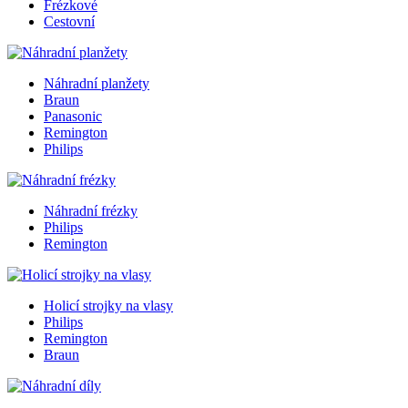
Frézkové
Cestovní
Náhradní planžety
Braun
Panasonic
Remington
Philips
Náhradní frézky
Philips
Remington
Holicí strojky na vlasy
Philips
Remington
Braun