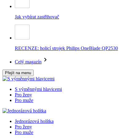
Jak vybírat zastřihovač
RECENZE: holicí strojek Philips OneBlade QP2530
Celý magazín
Přejít na menu
S výměnnými hlavicemi
Pro ženy
Pro muže
Jednorázová holítka
Pro ženy
Pro muže