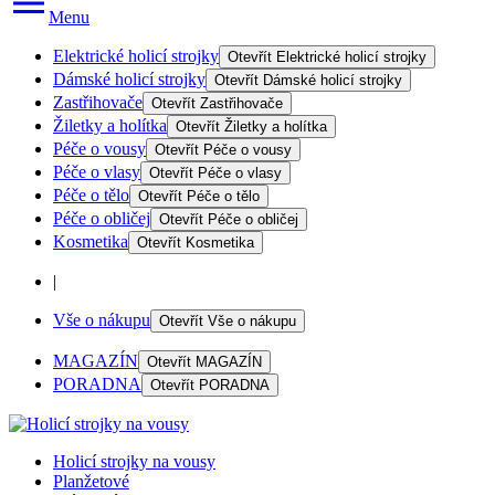
Menu
Elektrické holicí strojky
Otevřít
Elektrické holicí strojky
Dámské holicí strojky
Otevřít
Dámské holicí strojky
Zastřihovače
Otevřít
Zastřihovače
Žiletky a holítka
Otevřít
Žiletky a holítka
Péče o vousy
Otevřít
Péče o vousy
Péče o vlasy
Otevřít
Péče o vlasy
Péče o tělo
Otevřít
Péče o tělo
Péče o obličej
Otevřít
Péče o obličej
Kosmetika
Otevřít
Kosmetika
|
Vše o nákupu
Otevřít
Vše o nákupu
MAGAZÍN
Otevřít
MAGAZÍN
PORADNA
Otevřít
PORADNA
Holicí strojky na vousy
Planžetové