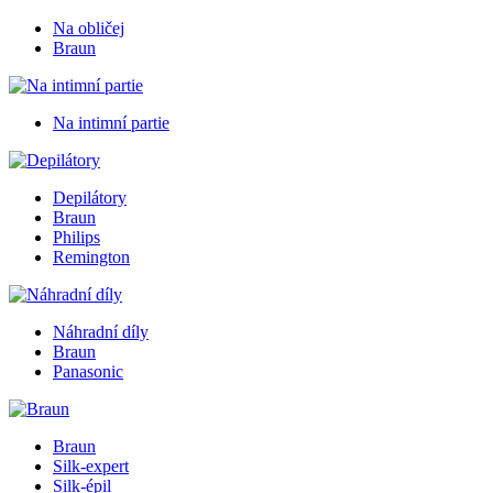
Na obličej
Braun
Na intimní partie
Depilátory
Braun
Philips
Remington
Náhradní díly
Braun
Panasonic
Braun
Silk-expert
Silk-épil