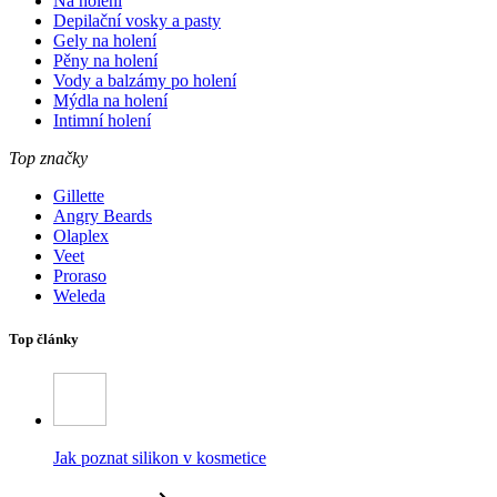
Na holení
Depilační vosky a pasty
Gely na holení
Pěny na holení
Vody a balzámy po holení
Mýdla na holení
Intimní holení
Top značky
Gillette
Angry Beards
Olaplex
Veet
Proraso
Weleda
Top články
Jak poznat silikon v kosmetice