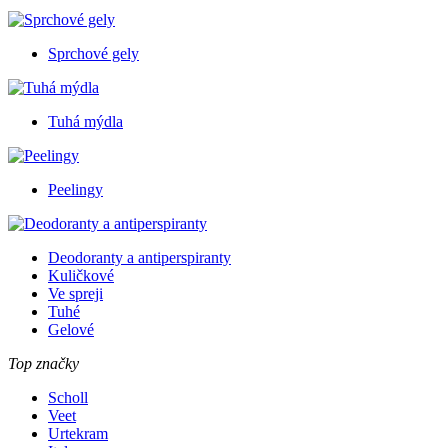
Sprchové gely
Tuhá mýdla
Peelingy
Deodoranty a antiperspiranty
Kuličkové
Ve spreji
Tuhé
Gelové
Top značky
Scholl
Veet
Urtekram