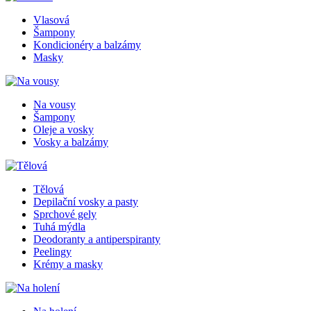
Vlasová
Šampony
Kondicionéry a balzámy
Masky
Na vousy
Šampony
Oleje a vosky
Vosky a balzámy
Tělová
Depilační vosky a pasty
Sprchové gely
Tuhá mýdla
Deodoranty a antiperspiranty
Peelingy
Krémy a masky