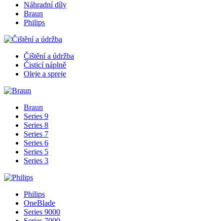
Náhradní díly
Braun
Philips
Čištění a údržba
Čisticí náplně
Oleje a spreje
Braun
Series 9
Series 8
Series 7
Series 6
Series 5
Series 3
Philips
OneBlade
Series 9000
Series 7000