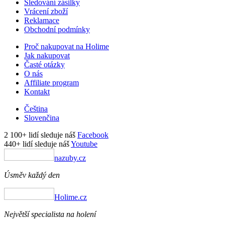
Sledování zásilky
Vrácení zboží
Reklamace
Obchodní podmínky
Proč nakupovat na Holime
Jak nakupovat
Časté otázky
O nás
Affiliate program
Kontakt
Čeština
Slovenčina
2 100+ lidí sleduje náš
Facebook
440+ lidí sleduje náš
Youtube
nazuby.cz
Úsměv každý den
Holime.cz
Největší specialista na holení