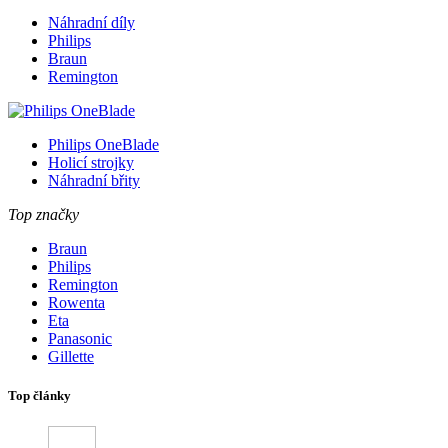
Náhradní díly
Philips
Braun
Remington
Philips OneBlade
Holicí strojky
Náhradní břity
Top značky
Braun
Philips
Remington
Rowenta
Eta
Panasonic
Gillette
Top články