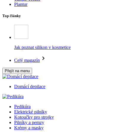
Plantur
Top články
Jak poznat silikon v kosmetice
Celý magazín
Přejít na menu
Domácí depilace
Pedikúra
Elektrické pilníky
Kotoučky pro strojky
Pilníky a pemzy
Krémy a masky