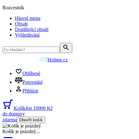
Rozcestník
Hlavní menu
Obsah
Doplňující obsah
Vyhledávání
Holime.cz
Oblíbené
Porovnání
Přihlásit
Košík
Jen 10000 Kč
do dopravy
zdarma
Otevřít košík
Košík je prázdný
...