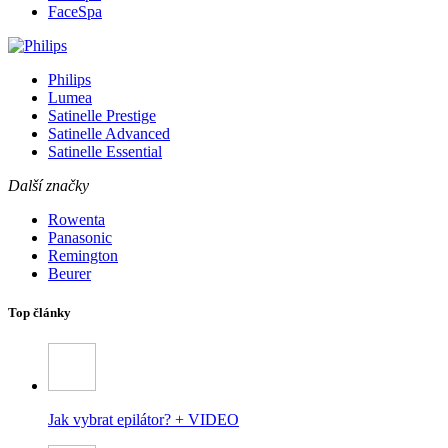
FaceSpa
Philips
Lumea
Satinelle Prestige
Satinelle Advanced
Satinelle Essential
Další značky
Rowenta
Panasonic
Remington
Beurer
Top články
Jak vybrat epilátor? + VIDEO