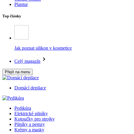
Plantur
Top články
Jak poznat silikon v kosmetice
Celý magazín
Přejít na menu
Domácí depilace
Pedikúra
Elektrické pilníky
Kotoučky pro strojky
Pilníky a pemzy
Krémy a masky