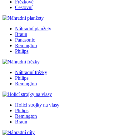
Frézkové
Cestovní
Náhradní planžety
Braun
Panasonic
Remington
Philips
Náhradní frézky
Philips
Remington
Holicí strojky na vlasy
Philips
Remington
Braun