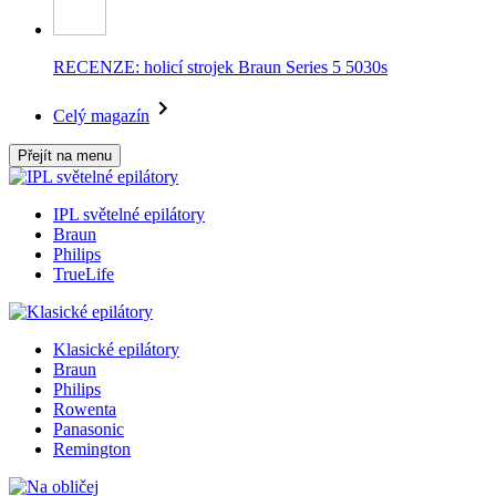
RECENZE: holicí strojek Braun Series 5 5030s
Celý magazín
Přejít na menu
IPL světelné epilátory
Braun
Philips
TrueLife
Klasické epilátory
Braun
Philips
Rowenta
Panasonic
Remington