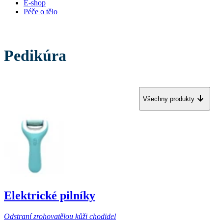
E-shop
Péče o tělo
Pedikúra
Všechny produkty
Elektrické pilníky
Odstraní zrohovatělou kůži chodidel