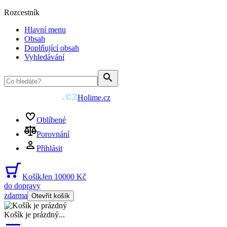
Rozcestník
Hlavní menu
Obsah
Doplňující obsah
Vyhledávání
Holime.cz
Oblíbené
Porovnání
Přihlásit
Košík
Jen 10000 Kč
do dopravy
zdarma
Otevřít košík
Košík je prázdný
...