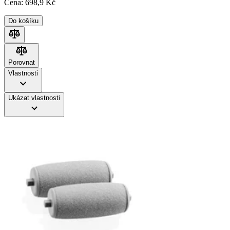
Cena:
698
,9 Kč
Do košíku
Porovnat
Porovnat
Vlastnosti
Ukázat vlastnosti