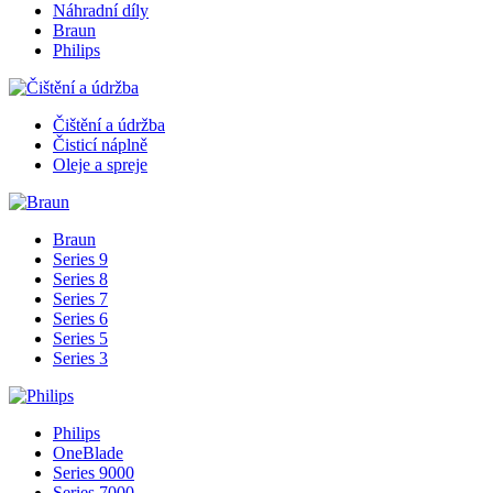
Náhradní díly
Braun
Philips
Čištění a údržba
Čisticí náplně
Oleje a spreje
Braun
Series 9
Series 8
Series 7
Series 6
Series 5
Series 3
Philips
OneBlade
Series 9000
Series 7000