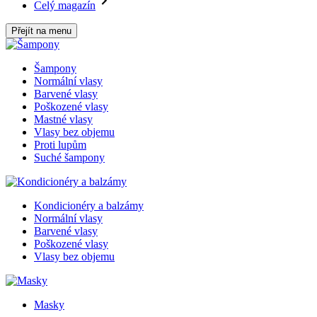
Celý magazín
Přejít na menu
Šampony
Normální vlasy
Barvené vlasy
Poškozené vlasy
Mastné vlasy
Vlasy bez objemu
Proti lupům
Suché šampony
Kondicionéry a balzámy
Normální vlasy
Barvené vlasy
Poškozené vlasy
Vlasy bez objemu
Masky