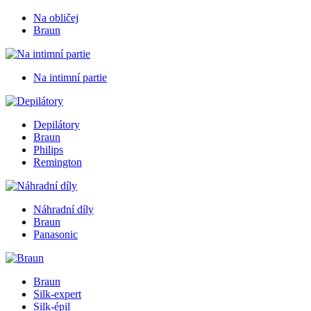
Na obličej
Braun
Na intimní partie
Depilátory
Braun
Philips
Remington
Náhradní díly
Braun
Panasonic
Braun
Silk-expert
Silk-épil