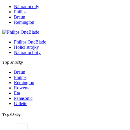
Náhradní díly
Philips
Braun
Remington
Philips OneBlade
Holicí strojky
Náhradní břity
Top značky
Braun
Philips
Remington
Rowenta
Eta
Panasonic
Gillette
Top články