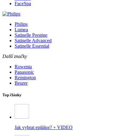
FaceSpa
Philips
Lumea
Satinelle Prestige
Satinelle Advanced
Satinelle Essential
Další značky
Rowenta
Panasonic
Remington
Beurer
Top články
Jak vybrat epilátor? + VIDEO