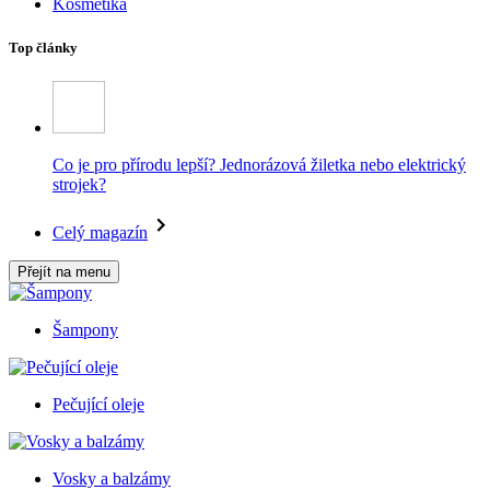
Kosmetika
Top články
Co je pro přírodu lepší? Jednorázová žiletka nebo elektrický
strojek?
Celý magazín
Přejít na menu
Šampony
Pečující oleje
Vosky a balzámy