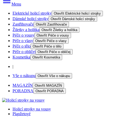
Menu
Elektrické holicí strojky
Otevřít
Elektrické holicí strojky
Dámské holicí strojky
Otevřít
Dámské holicí strojky
Zastřihovače
Otevřít
Zastřihovače
Žiletky a holítka
Otevřít
Žiletky a holítka
Péče o vousy
Otevřít
Péče o vousy
Péče o vlasy
Otevřít
Péče o vlasy
Péče o tělo
Otevřít
Péče o tělo
Péče o obličej
Otevřít
Péče o obličej
Kosmetika
Otevřít
Kosmetika
|
Vše o nákupu
Otevřít
Vše o nákupu
MAGAZÍN
Otevřít
MAGAZÍN
PORADNA
Otevřít
PORADNA
Holicí strojky na vousy
Planžetové