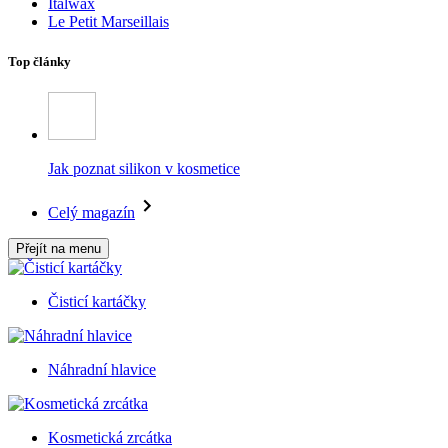
Italwax
Le Petit Marseillais
Top články
Jak poznat silikon v kosmetice
Celý magazín
Přejít na menu
Čisticí kartáčky
Náhradní hlavice
Kosmetická zrcátka