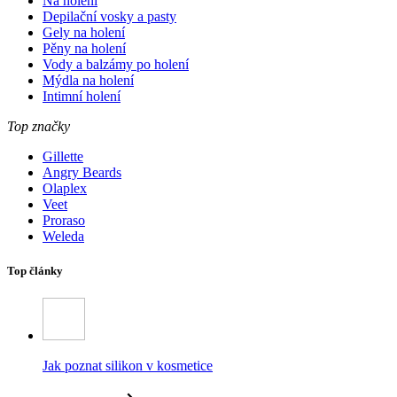
Na holení
Depilační vosky a pasty
Gely na holení
Pěny na holení
Vody a balzámy po holení
Mýdla na holení
Intimní holení
Top značky
Gillette
Angry Beards
Olaplex
Veet
Proraso
Weleda
Top články
Jak poznat silikon v kosmetice