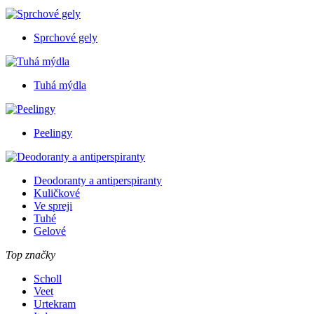
Sprchové gely
Tuhá mýdla
Peelingy
Deodoranty a antiperspiranty
Kuličkové
Ve spreji
Tuhé
Gelové
Top značky
Scholl
Veet
Urtekram