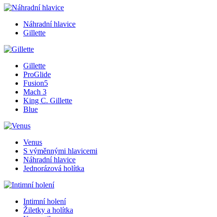
Náhradní hlavice
Gillette
Gillette
ProGlide
Fusion5
Mach 3
King C. Gillette
Blue
Venus
S výměnnými hlavicemi
Náhradní hlavice
Jednorázová holítka
Intimní holení
Žiletky a holítka