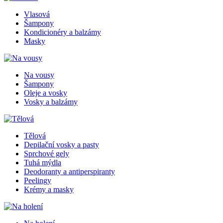
Vlasová
Šampony
Kondicionéry a balzámy
Masky
Na vousy
Šampony
Oleje a vosky
Vosky a balzámy
Tělová
Depilační vosky a pasty
Sprchové gely
Tuhá mýdla
Deodoranty a antiperspiranty
Peelingy
Krémy a masky