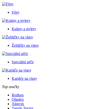
Fény
Kulmy a stylery
Žehličky na vlasy
Speciální péče
Kartáče na vlasy
Top značky
Redken
Olaplex
Alpecin
Tangle Teezer