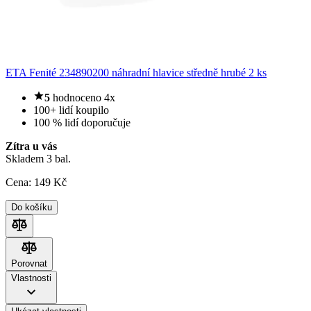
ETA Fenité 234890200 náhradní hlavice středně hrubé 2 ks
5
hodnoceno 4x
100+ lidí koupilo
100 % lidí doporučuje
Zítra u vás
Skladem 3 bal.
Cena:
149
Kč
Do košíku
Porovnat
Porovnat
Vlastnosti