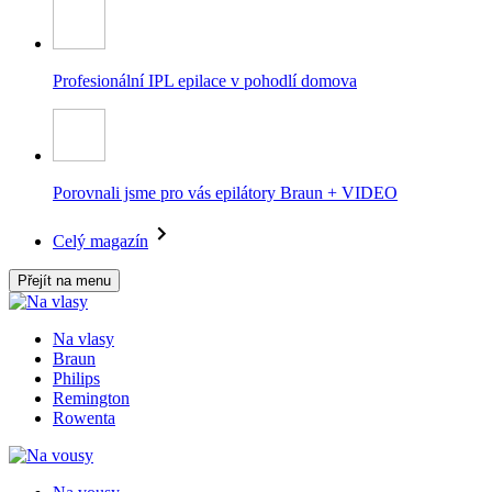
Profesionální IPL epilace v pohodlí domova
Porovnali jsme pro vás epilátory Braun + VIDEO
Celý magazín
Přejít na menu
Na vlasy
Braun
Philips
Remington
Rowenta