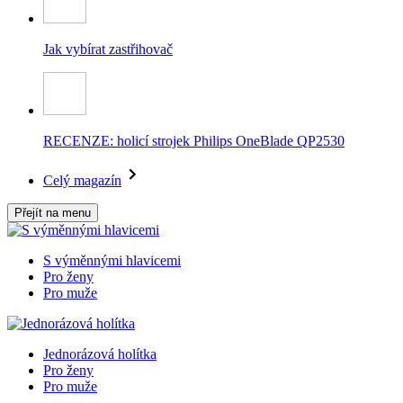
Jak vybírat zastřihovač
RECENZE: holicí strojek Philips OneBlade QP2530
Celý magazín
Přejít na menu
S výměnnými hlavicemi
Pro ženy
Pro muže
Jednorázová holítka
Pro ženy
Pro muže