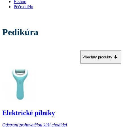
E-shop
Péče o tělo
Pedikúra
Všechny produkty
Elektrické pilníky
Odstraní zrohovatělou kůži chodidel