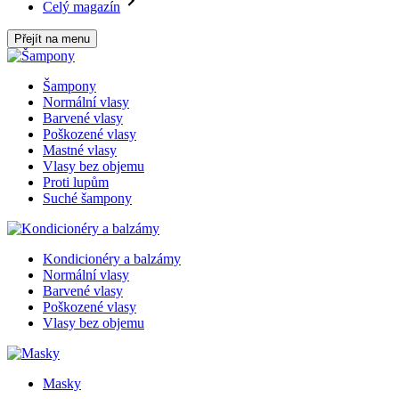
Celý magazín
Přejít na menu
Šampony
Normální vlasy
Barvené vlasy
Poškozené vlasy
Mastné vlasy
Vlasy bez objemu
Proti lupům
Suché šampony
Kondicionéry a balzámy
Normální vlasy
Barvené vlasy
Poškozené vlasy
Vlasy bez objemu
Masky