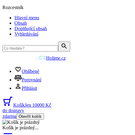
Rozcestník
Hlavní menu
Obsah
Doplňující obsah
Vyhledávání
Holime.cz
Oblíbené
Porovnání
Přihlásit
Košík
Jen 10000 Kč
do dopravy
zdarma
Otevřít košík
Košík je prázdný
...