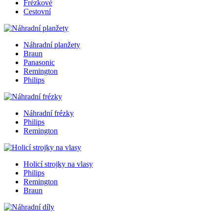
Frézkové
Cestovní
Náhradní planžety
Braun
Panasonic
Remington
Philips
Náhradní frézky
Philips
Remington
Holicí strojky na vlasy
Philips
Remington
Braun