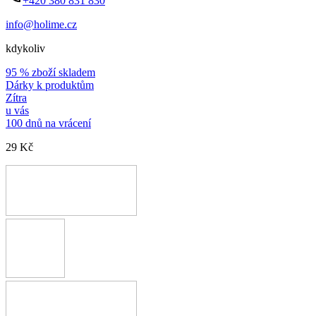
+420 380 831 830
info@holime.cz
kdykoliv
95 % zboží skladem
Dárky k produktům
Zítra
u vás
100 dnů na vrácení
29 Kč