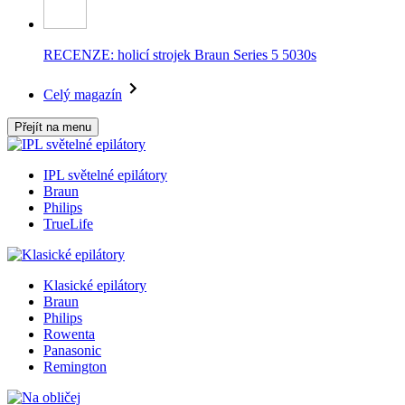
RECENZE: holicí strojek Braun Series 5 5030s
Celý magazín
Přejít na menu
IPL světelné epilátory
Braun
Philips
TrueLife
Klasické epilátory
Braun
Philips
Rowenta
Panasonic
Remington