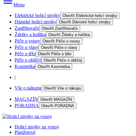
Menu
Elektrické holicí strojky
Otevřít
Elektrické holicí strojky
Dámské holicí strojky
Otevřít
Dámské holicí strojky
Zastřihovače
Otevřít
Zastřihovače
Žiletky a holítka
Otevřít
Žiletky a holítka
Péče o vousy
Otevřít
Péče o vousy
Péče o vlasy
Otevřít
Péče o vlasy
Péče o tělo
Otevřít
Péče o tělo
Péče o obličej
Otevřít
Péče o obličej
Kosmetika
Otevřít
Kosmetika
|
Vše o nákupu
Otevřít
Vše o nákupu
MAGAZÍN
Otevřít
MAGAZÍN
PORADNA
Otevřít
PORADNA
Holicí strojky na vousy
Planžetové