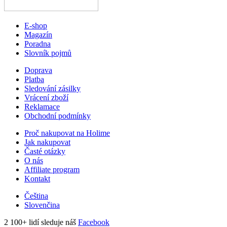
E-shop
Magazín
Poradna
Slovník pojmů
Doprava
Platba
Sledování zásilky
Vrácení zboží
Reklamace
Obchodní podmínky
Proč nakupovat na Holime
Jak nakupovat
Časté otázky
O nás
Affiliate program
Kontakt
Čeština
Slovenčina
2 100+ lidí sleduje náš
Facebook