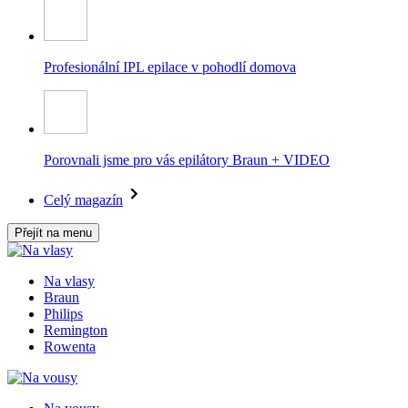
Profesionální IPL epilace v pohodlí domova
Porovnali jsme pro vás epilátory Braun + VIDEO
Celý magazín
Přejít na menu
Na vlasy
Braun
Philips
Remington
Rowenta