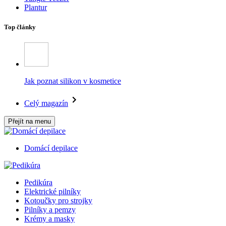
Plantur
Top články
Jak poznat silikon v kosmetice
Celý magazín
Přejít na menu
Domácí depilace
Pedikúra
Elektrické pilníky
Kotoučky pro strojky
Pilníky a pemzy
Krémy a masky