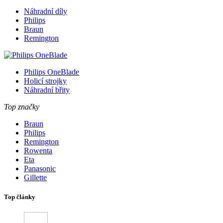
Náhradní díly
Philips
Braun
Remington
Philips OneBlade
Holicí strojky
Náhradní břity
Top značky
Braun
Philips
Remington
Rowenta
Eta
Panasonic
Gillette
Top články