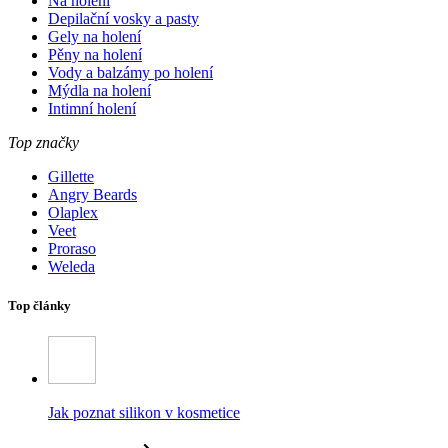
Na holení
Depilační vosky a pasty
Gely na holení
Pěny na holení
Vody a balzámy po holení
Mýdla na holení
Intimní holení
Top značky
Gillette
Angry Beards
Olaplex
Veet
Proraso
Weleda
Top články
Jak poznat silikon v kosmetice