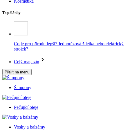
Kosmetika
Top články
Co je pro přírodu lepší? Jednorázová žiletka nebo elektrický
strojek?
Celý magazín
Přejít na menu
Šampony
Pečující oleje
Vosky a balzámy