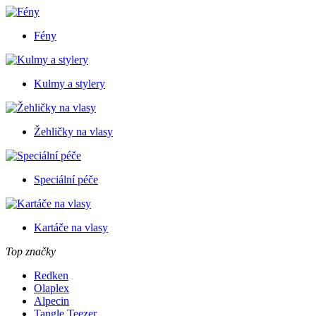
Fény
Kulmy a stylery
Žehličky na vlasy
Speciální péče
Kartáče na vlasy
Top značky
Redken
Olaplex
Alpecin
Tangle Teezer