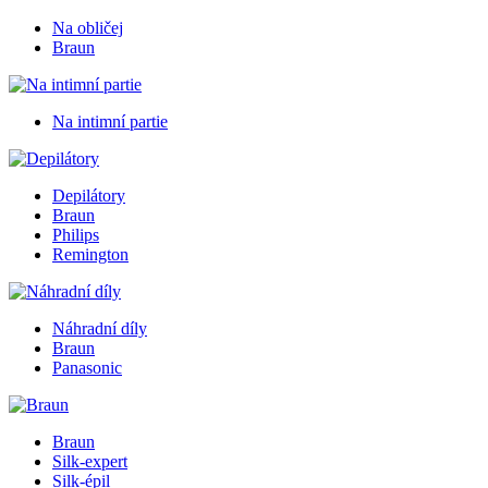
Na obličej
Braun
Na intimní partie
Depilátory
Braun
Philips
Remington
Náhradní díly
Braun
Panasonic
Braun
Silk-expert
Silk-épil