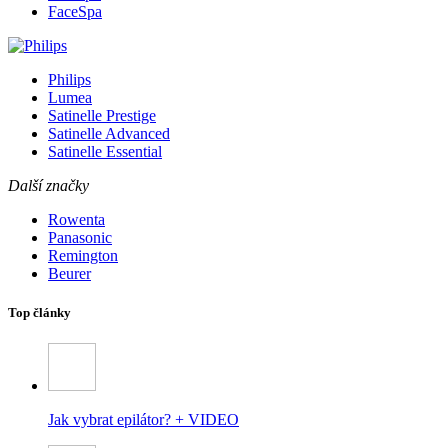
FaceSpa
Philips
Lumea
Satinelle Prestige
Satinelle Advanced
Satinelle Essential
Další značky
Rowenta
Panasonic
Remington
Beurer
Top články
Jak vybrat epilátor? + VIDEO