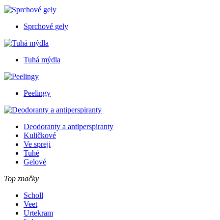
Sprchové gely
Tuhá mýdla
Peelingy
Deodoranty a antiperspiranty
Kuličkové
Ve spreji
Tuhé
Gelové
Top značky
Scholl
Veet
Urtekram