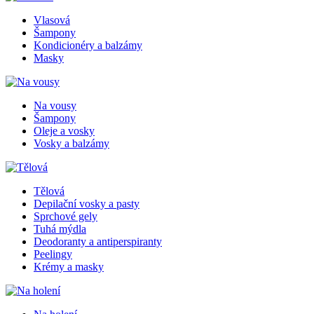
Vlasová
Šampony
Kondicionéry a balzámy
Masky
Na vousy
Šampony
Oleje a vosky
Vosky a balzámy
Tělová
Depilační vosky a pasty
Sprchové gely
Tuhá mýdla
Deodoranty a antiperspiranty
Peelingy
Krémy a masky