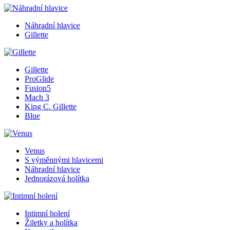
Náhradní hlavice
Gillette
Gillette
ProGlide
Fusion5
Mach 3
King C. Gillette
Blue
Venus
S výměnnými hlavicemi
Náhradní hlavice
Jednorázová holítka
Intimní holení
Žiletky a holítka