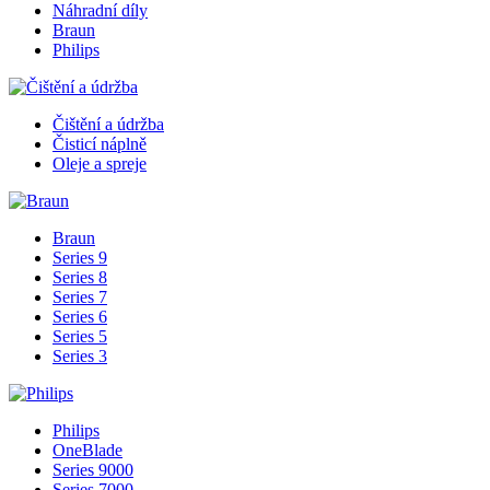
Náhradní díly
Braun
Philips
Čištění a údržba
Čisticí náplně
Oleje a spreje
Braun
Series 9
Series 8
Series 7
Series 6
Series 5
Series 3
Philips
OneBlade
Series 9000
Series 7000