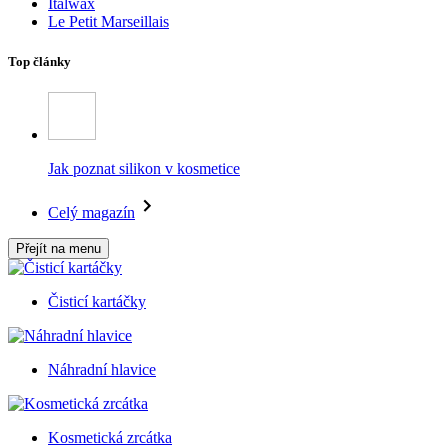
Italwax
Le Petit Marseillais
Top články
Jak poznat silikon v kosmetice
Celý magazín
Přejít na menu
Čisticí kartáčky
Náhradní hlavice
Kosmetická zrcátka