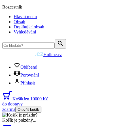
Rozcestník
Hlavní menu
Obsah
Doplňující obsah
Vyhledávání
Holime.cz
Oblíbené
Porovnání
Přihlásit
Košík
Jen 10000 Kč
do dopravy
zdarma
Otevřít košík
Košík je prázdný
...