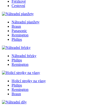
Frézkové
Cestovní
Náhradní planžety
Braun
Panasonic
Remington
Philips
Náhradní frézky
Philips
Remington
Holicí strojky na vlasy
Philips
Remington
Braun