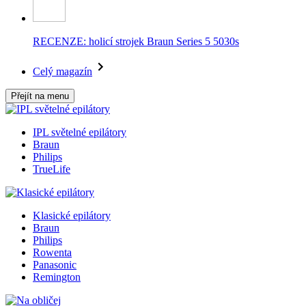
RECENZE: holicí strojek Braun Series 5 5030s
Celý magazín
Přejít na menu
IPL světelné epilátory
Braun
Philips
TrueLife
Klasické epilátory
Braun
Philips
Rowenta
Panasonic
Remington