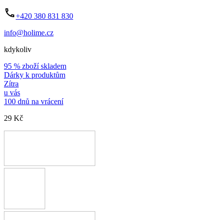
+420 380 831 830
info@holime.cz
kdykoliv
95 % zboží skladem
Dárky k produktům
Zítra
u vás
100 dnů na vrácení
29 Kč