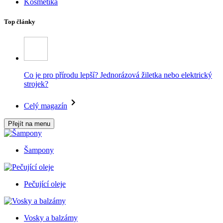
Kosmetika
Top články
Co je pro přírodu lepší? Jednorázová žiletka nebo elektrický
strojek?
Celý magazín
Přejít na menu
Šampony
Pečující oleje
Vosky a balzámy