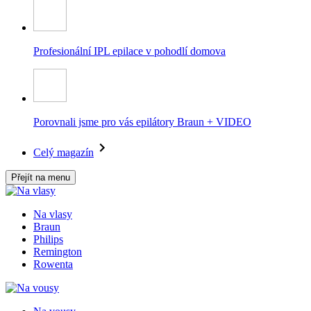
Profesionální IPL epilace v pohodlí domova
Porovnali jsme pro vás epilátory Braun + VIDEO
Celý magazín
Přejít na menu
Na vlasy
Braun
Philips
Remington
Rowenta