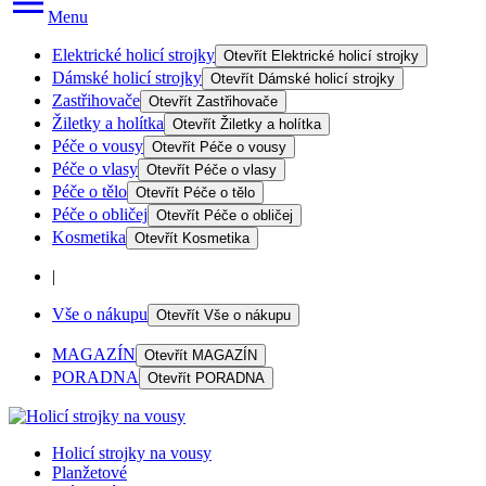
Menu
Elektrické holicí strojky
Otevřít
Elektrické holicí strojky
Dámské holicí strojky
Otevřít
Dámské holicí strojky
Zastřihovače
Otevřít
Zastřihovače
Žiletky a holítka
Otevřít
Žiletky a holítka
Péče o vousy
Otevřít
Péče o vousy
Péče o vlasy
Otevřít
Péče o vlasy
Péče o tělo
Otevřít
Péče o tělo
Péče o obličej
Otevřít
Péče o obličej
Kosmetika
Otevřít
Kosmetika
|
Vše o nákupu
Otevřít
Vše o nákupu
MAGAZÍN
Otevřít
MAGAZÍN
PORADNA
Otevřít
PORADNA
Holicí strojky na vousy
Planžetové