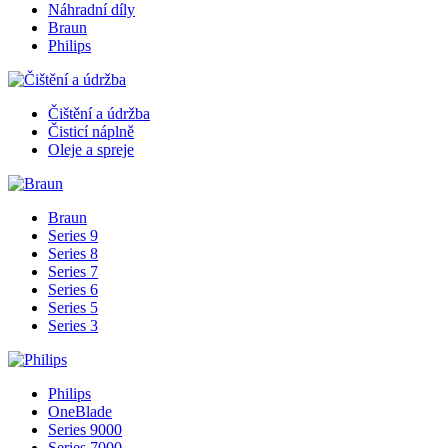
Náhradní díly
Braun
Philips
Čištění a údržba
Čisticí náplně
Oleje a spreje
Braun
Series 9
Series 8
Series 7
Series 6
Series 5
Series 3
Philips
OneBlade
Series 9000
Series 7000