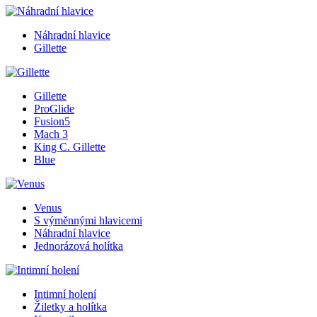
Náhradní hlavice
Gillette
Gillette
ProGlide
Fusion5
Mach 3
King C. Gillette
Blue
Venus
S výměnnými hlavicemi
Náhradní hlavice
Jednorázová holítka
Intimní holení
Žiletky a holítka