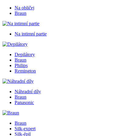
Na obličej
Braun
Na intimní partie
Depilátory
Braun
Philips
Remington
Náhradní díly
Braun
Panasonic
Braun
Silk-expert
Silk-épil