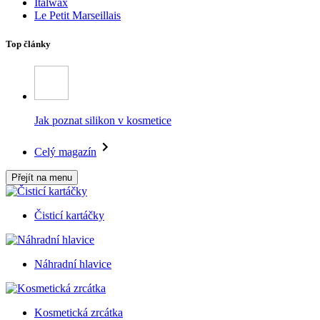
Italwax
Le Petit Marseillais
Top články
Jak poznat silikon v kosmetice
Celý magazín
Přejít na menu
Čisticí kartáčky
Náhradní hlavice
Kosmetická zrcátka