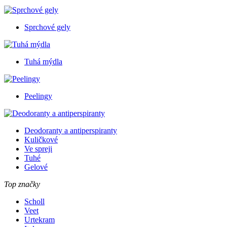
Sprchové gely
Tuhá mýdla
Peelingy
Deodoranty a antiperspiranty
Kuličkové
Ve spreji
Tuhé
Gelové
Top značky
Scholl
Veet
Urtekram