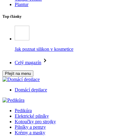
Plantur
Top články
Jak poznat silikon v kosmetice
Celý magazín
Přejít na menu
Domácí depilace
Pedikúra
Elektrické pilníky
Kotoučky pro strojky
Pilníky a pemzy
Krémy a masky