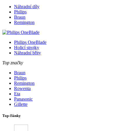
Náhradní díly
Philips
Braun
Remington
Philips OneBlade
Holicí strojky
Náhradní břity
Top značky
Braun
Philips
Remington
Rowenta
Eta
Panasonic
Gillette
Top články