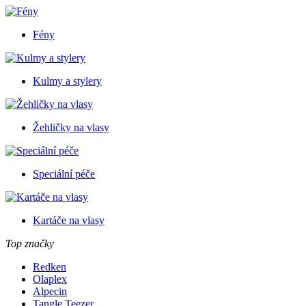
Fény
Kulmy a stylery
Žehličky na vlasy
Speciální péče
Kartáče na vlasy
Top značky
Redken
Olaplex
Alpecin
Tangle Teezer