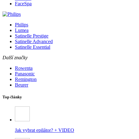
FaceSpa
Philips
Lumea
Satinelle Prestige
Satinelle Advanced
Satinelle Essential
Další značky
Rowenta
Panasonic
Remington
Beurer
Top články
Jak vybrat epilátor? + VIDEO