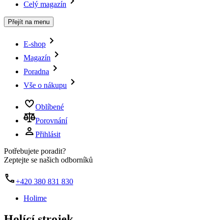
Celý magazín
Přejít na menu
E-shop
Magazín
Poradna
Vše o nákupu
Oblíbené
Porovnání
Přihlásit
Potřebujete poradit?
Zeptejte se našich odborníků
+420 380 831 830
Holime
Holící strojek