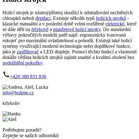
Holicí strojek je nástroj/přístroj sloužící k odstraňování nechtěných
chloupků neboli
depilaci
. Existuje několik typů
holicích strojků
-
klasické manuální a v poslední době velmi rozšířené
elektrické
, které
se dále dělí na
frézkové
a
planžetové holicí strojky
. Do standardní
výbavy pokročilých modelů patří např. ergonomicky tvarovaná
rukojeť pro maximální ovladatelnost a pohodlí. Existují také holicí
systémy využívající moderní technologie nebo doplňkové funkce,
jako je
zastřihovač
a LED displeje. Pomocí těchto funkcí a vlastností
dokáže většina holicích strojků zajistit snadné a kvalitní oholení bez
podráždění pokožky
.
+420 380 831 830
info@holime.cz
kdykoliv
Potřebujete poradit?
Zeptejte se našich odborníků