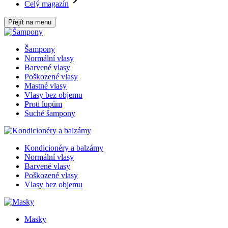
Celý magazín
Přejít na menu
Šampony
Normální vlasy
Barvené vlasy
Poškozené vlasy
Mastné vlasy
Vlasy bez objemu
Proti lupům
Suché šampony
Kondicionéry a balzámy
Normální vlasy
Barvené vlasy
Poškozené vlasy
Vlasy bez objemu
Masky