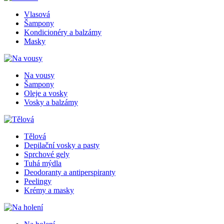
Vlasová
Šampony
Kondicionéry a balzámy
Masky
Na vousy
Šampony
Oleje a vosky
Vosky a balzámy
Tělová
Depilační vosky a pasty
Sprchové gely
Tuhá mýdla
Deodoranty a antiperspiranty
Peelingy
Krémy a masky