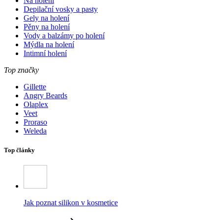
Na holení
Depilační vosky a pasty
Gely na holení
Pěny na holení
Vody a balzámy po holení
Mýdla na holení
Intimní holení
Top značky
Gillette
Angry Beards
Olaplex
Veet
Proraso
Weleda
Top články
Jak poznat silikon v kosmetice