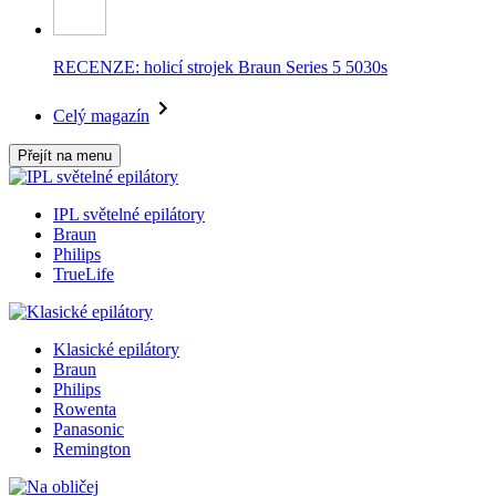
RECENZE: holicí strojek Braun Series 5 5030s
Celý magazín
Přejít na menu
IPL světelné epilátory
Braun
Philips
TrueLife
Klasické epilátory
Braun
Philips
Rowenta
Panasonic
Remington