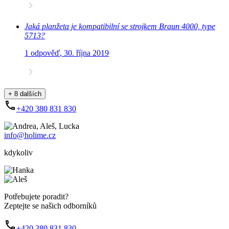
Jaká planžeta je kompatibilní se strojkem Braun 4000, type
5713?
1 odpověď
,
30. října 2019
+ 8 dalších
+420 380 831 830
info@holime.cz
kdykoliv
Potřebujete poradit?
Zeptejte se našich odborníků
+420 380 831 830