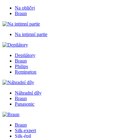
Na obličej
Braun
Na intimní partie
Depilátory
Braun
Philips
Remington
Náhradní díly
Braun
Panasonic
Braun
Silk-expert
Silk-épil