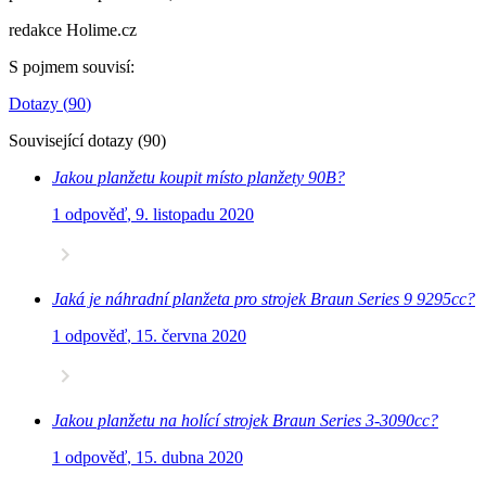
redakce Holime.cz
S pojmem souvisí
:
Dotazy
(
90
)
Související dotazy
(
90
)
Jakou planžetu koupit místo planžety 90B?
1 odpověď
,
9. listopadu 2020
Jaká je náhradní planžeta pro strojek Braun Series 9 9295cc?
1 odpověď
,
15. června 2020
Jakou planžetu na holící strojek Braun Series 3-3090cc?
1 odpověď
,
15. dubna 2020