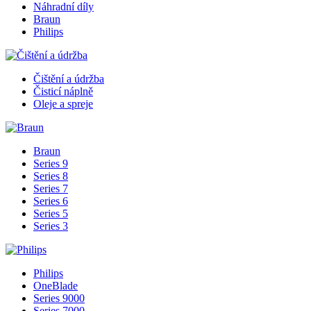
Náhradní díly
Braun
Philips
Čištění a údržba
Čisticí náplně
Oleje a spreje
Braun
Series 9
Series 8
Series 7
Series 6
Series 5
Series 3
Philips
OneBlade
Series 9000
Series 7000