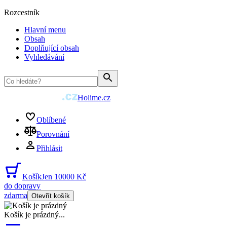
Rozcestník
Hlavní menu
Obsah
Doplňující obsah
Vyhledávání
Holime.cz
Oblíbené
Porovnání
Přihlásit
Košík
Jen 10000 Kč
do dopravy
zdarma
Otevřít košík
Košík je prázdný
...