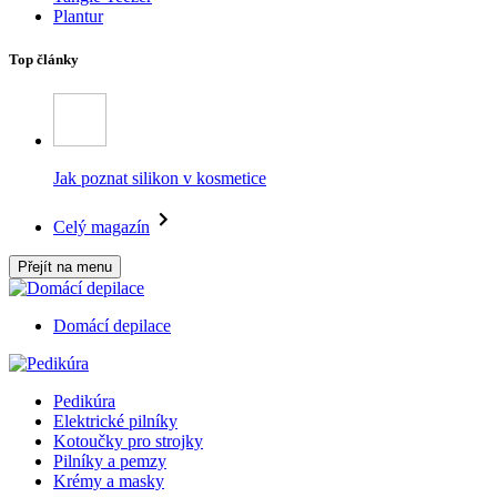
Plantur
Top články
Jak poznat silikon v kosmetice
Celý magazín
Přejít na menu
Domácí depilace
Pedikúra
Elektrické pilníky
Kotoučky pro strojky
Pilníky a pemzy
Krémy a masky