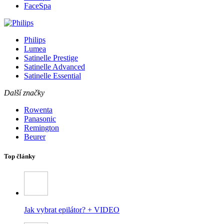
FaceSpa
Philips
Lumea
Satinelle Prestige
Satinelle Advanced
Satinelle Essential
Další značky
Rowenta
Panasonic
Remington
Beurer
Top články
Jak vybrat epilátor? + VIDEO