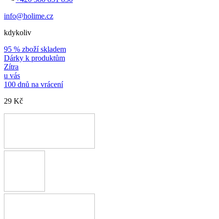
info@holime.cz
kdykoliv
95 % zboží skladem
Dárky k produktům
Zítra
u vás
100 dnů na vrácení
29 Kč