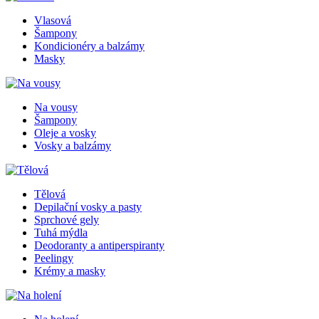
Vlasová
Šampony
Kondicionéry a balzámy
Masky
Na vousy
Šampony
Oleje a vosky
Vosky a balzámy
Tělová
Depilační vosky a pasty
Sprchové gely
Tuhá mýdla
Deodoranty a antiperspiranty
Peelingy
Krémy a masky