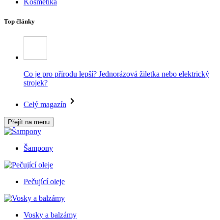
Kosmetika
Top články
Co je pro přírodu lepší? Jednorázová žiletka nebo elektrický
strojek?
Celý magazín
Přejít na menu
Šampony
Pečující oleje
Vosky a balzámy