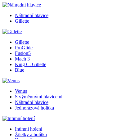
Náhradní hlavice
Gillette
Gillette
ProGlide
Fusion5
Mach 3
King C. Gillette
Blue
Venus
S výměnnými hlavicemi
Náhradní hlavice
Jednorázová holítka
Intimní holení
Žiletky a holítka