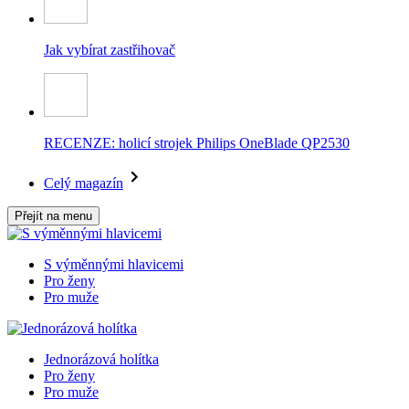
Jak vybírat zastřihovač
RECENZE: holicí strojek Philips OneBlade QP2530
Celý magazín
Přejít na menu
S výměnnými hlavicemi
Pro ženy
Pro muže
Jednorázová holítka
Pro ženy
Pro muže