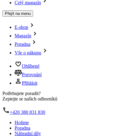
Celý magazín
Přejít na menu
E-shop
Magazín
Poradna
Vše o nákupu
Oblíbené
Porovnání
Přihlásit
Potřebujete poradit?
Zeptejte se našich odborníků
+420 380 831 830
Holime
Poradna
Náhradní díly