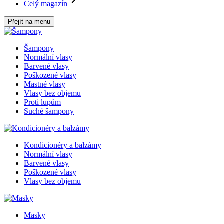
Celý magazín
Přejít na menu
Šampony
Normální vlasy
Barvené vlasy
Poškozené vlasy
Mastné vlasy
Vlasy bez objemu
Proti lupům
Suché šampony
Kondicionéry a balzámy
Normální vlasy
Barvené vlasy
Poškozené vlasy
Vlasy bez objemu
Masky