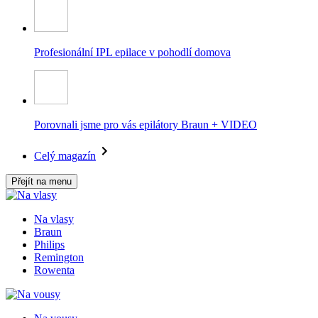
Profesionální IPL epilace v pohodlí domova
Porovnali jsme pro vás epilátory Braun + VIDEO
Celý magazín
Přejít na menu
Na vlasy
Braun
Philips
Remington
Rowenta