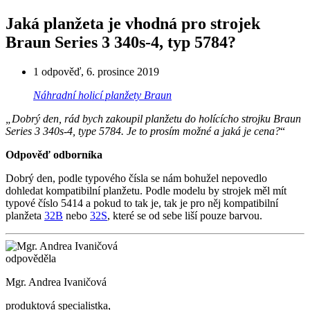
Jaká planžeta je vhodná pro strojek
Braun Series 3 340s-4, typ 5784?
1 odpověď
,
6. prosince 2019
Náhradní holicí planžety Braun
„Dobrý den, rád bych zakoupil planžetu do holícícho strojku Braun
Series 3 340s-4, type 5784. Je to prosím možné a jaká je cena?
“
Odpověď odborníka
Dobrý den, podle typového čísla se nám bohužel nepovedlo
dohledat kompatibilní planžetu. Podle modelu by strojek měl mít
typové číslo 5414 a pokud to tak je, tak je pro něj kompatibilní
planžeta
32B
nebo
32S
, které se od sebe liší pouze barvou.
odpověděla
Mgr. Andrea Ivaničová
produktová specialistka,