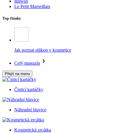
Italwax
Le Petit Marseillais
Top články
Jak poznat silikon v kosmetice
Celý magazín
Přejít na menu
Čisticí kartáčky
Náhradní hlavice
Kosmetická zrcátka