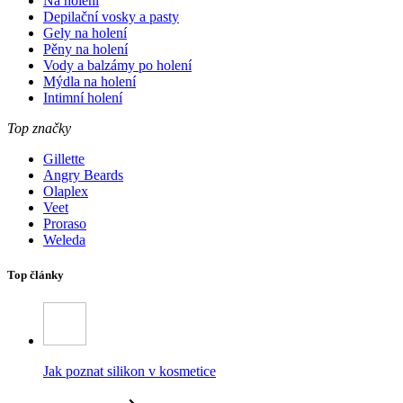
Na holení
Depilační vosky a pasty
Gely na holení
Pěny na holení
Vody a balzámy po holení
Mýdla na holení
Intimní holení
Top značky
Gillette
Angry Beards
Olaplex
Veet
Proraso
Weleda
Top články
Jak poznat silikon v kosmetice