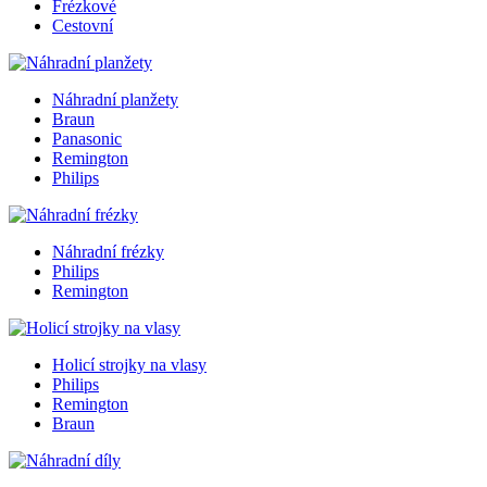
Frézkové
Cestovní
Náhradní planžety
Braun
Panasonic
Remington
Philips
Náhradní frézky
Philips
Remington
Holicí strojky na vlasy
Philips
Remington
Braun