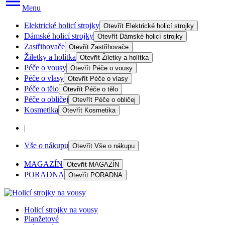
Menu
Elektrické holicí strojky
Otevřít
Elektrické holicí strojky
Dámské holicí strojky
Otevřít
Dámské holicí strojky
Zastřihovače
Otevřít
Zastřihovače
Žiletky a holítka
Otevřít
Žiletky a holítka
Péče o vousy
Otevřít
Péče o vousy
Péče o vlasy
Otevřít
Péče o vlasy
Péče o tělo
Otevřít
Péče o tělo
Péče o obličej
Otevřít
Péče o obličej
Kosmetika
Otevřít
Kosmetika
|
Vše o nákupu
Otevřít
Vše o nákupu
MAGAZÍN
Otevřít
MAGAZÍN
PORADNA
Otevřít
PORADNA
Holicí strojky na vousy
Planžetové