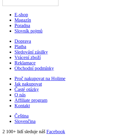
E-shop
Magazín
Poradna
Slovník pojmů
Doprava
Platba
Sledování zásilky
Vrácení zboží
Reklamace
Obchodní podmínky
Proč nakupovat na Holime
Jak nakupovat
Časté otázky
O nás
Affiliate program
Kontakt
Čeština
Slovenčina
2 100+ lidí sleduje náš
Facebook