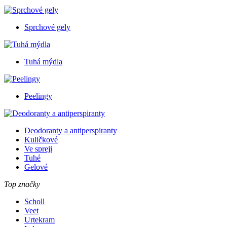
Sprchové gely
Tuhá mýdla
Peelingy
Deodoranty a antiperspiranty
Kuličkové
Ve spreji
Tuhé
Gelové
Top značky
Scholl
Veet
Urtekram