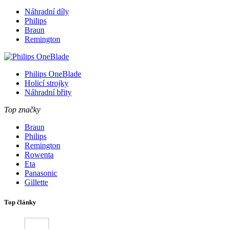
Náhradní díly
Philips
Braun
Remington
Philips OneBlade
Holicí strojky
Náhradní břity
Top značky
Braun
Philips
Remington
Rowenta
Eta
Panasonic
Gillette
Top články