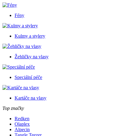
Fény
Kulmy a stylery
Žehličky na vlasy
Speciální péče
Kartáče na vlasy
Top značky
Redken
Olaplex
Alpecin
Tangle Teezer