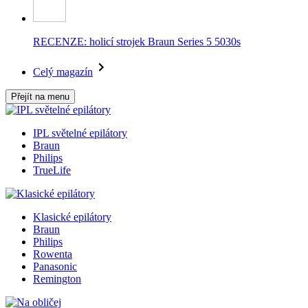
RECENZE: holicí strojek Braun Series 5 5030s
Celý magazín
Přejít na menu
IPL světelné epilátory
Braun
Philips
TrueLife
Klasické epilátory
Braun
Philips
Rowenta
Panasonic
Remington