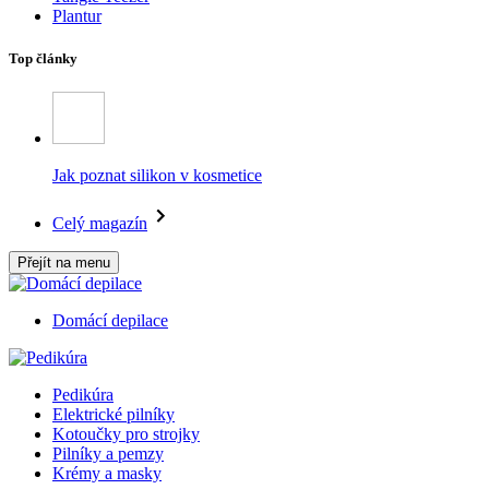
Plantur
Top články
Jak poznat silikon v kosmetice
Celý magazín
Přejít na menu
Domácí depilace
Pedikúra
Elektrické pilníky
Kotoučky pro strojky
Pilníky a pemzy
Krémy a masky