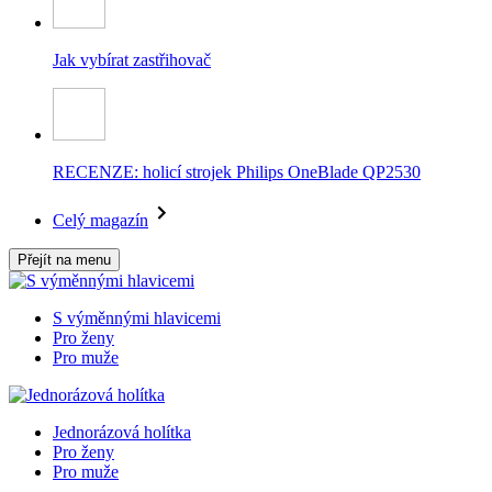
Jak vybírat zastřihovač
RECENZE: holicí strojek Philips OneBlade QP2530
Celý magazín
Přejít na menu
S výměnnými hlavicemi
Pro ženy
Pro muže
Jednorázová holítka
Pro ženy
Pro muže