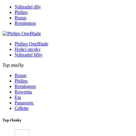
Náhradní díly
Philips
Braun
Remington
Philips OneBlade
Holicí strojky
Náhradní břity
Top značky
Braun
Philips
Remington
Rowenta
Eta
Panasonic
Gillette
Top články