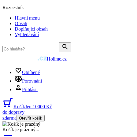
Rozcestník
Hlavní menu
Obsah
Doplňující obsah
Vyhledávání
Holime.cz
Oblíbené
Porovnání
Přihlásit
Košík
Jen 10000 Kč
do dopravy
zdarma
Otevřít košík
Košík je prázdný
...