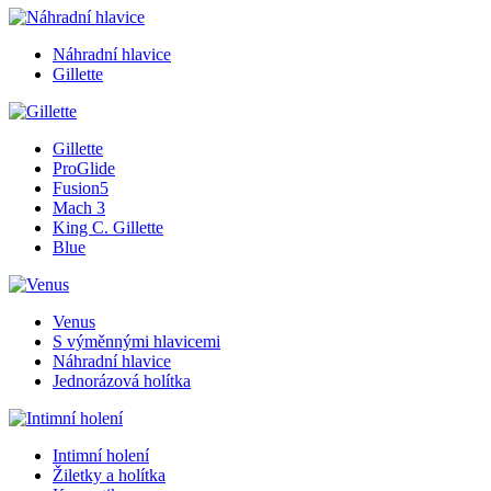
Náhradní hlavice
Gillette
Gillette
ProGlide
Fusion5
Mach 3
King C. Gillette
Blue
Venus
S výměnnými hlavicemi
Náhradní hlavice
Jednorázová holítka
Intimní holení
Žiletky a holítka