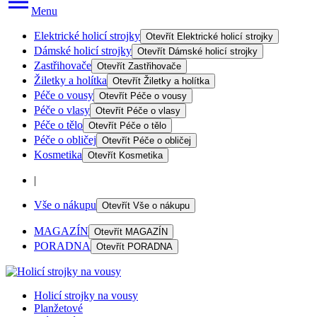
Menu
Elektrické holicí strojky
Otevřít
Elektrické holicí strojky
Dámské holicí strojky
Otevřít
Dámské holicí strojky
Zastřihovače
Otevřít
Zastřihovače
Žiletky a holítka
Otevřít
Žiletky a holítka
Péče o vousy
Otevřít
Péče o vousy
Péče o vlasy
Otevřít
Péče o vlasy
Péče o tělo
Otevřít
Péče o tělo
Péče o obličej
Otevřít
Péče o obličej
Kosmetika
Otevřít
Kosmetika
|
Vše o nákupu
Otevřít
Vše o nákupu
MAGAZÍN
Otevřít
MAGAZÍN
PORADNA
Otevřít
PORADNA
Holicí strojky na vousy
Planžetové