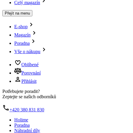
Celý magazín
Přejít na menu
E-shop
Magazín
Poradna
Vše o nákupu
Oblíbené
Porovnání
Přihlásit
Potřebujete poradit?
Zeptejte se našich odborníků
+420 380 831 830
Holime
Poradna
Náhradní díly