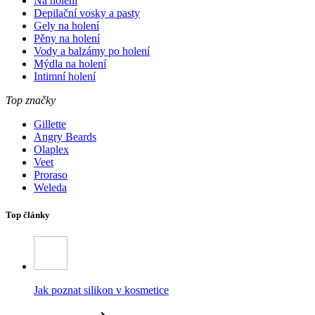
Na holení
Depilační vosky a pasty
Gely na holení
Pěny na holení
Vody a balzámy po holení
Mýdla na holení
Intimní holení
Top značky
Gillette
Angry Beards
Olaplex
Veet
Proraso
Weleda
Top články
Jak poznat silikon v kosmetice