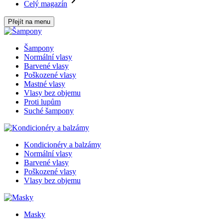
Celý magazín
Přejít na menu
Šampony
Normální vlasy
Barvené vlasy
Poškozené vlasy
Mastné vlasy
Vlasy bez objemu
Proti lupům
Suché šampony
Kondicionéry a balzámy
Normální vlasy
Barvené vlasy
Poškozené vlasy
Vlasy bez objemu
Masky