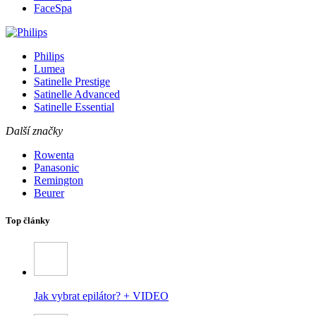
FaceSpa
Philips
Lumea
Satinelle Prestige
Satinelle Advanced
Satinelle Essential
Další značky
Rowenta
Panasonic
Remington
Beurer
Top články
Jak vybrat epilátor? + VIDEO