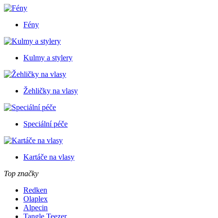
Fény
Kulmy a stylery
Žehličky na vlasy
Speciální péče
Kartáče na vlasy
Top značky
Redken
Olaplex
Alpecin
Tangle Teezer