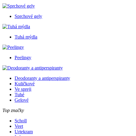
Sprchové gely
Tuhá mýdla
Peelingy
Deodoranty a antiperspiranty
Kuličkové
Ve spreji
Tuhé
Gelové
Top značky
Scholl
Veet
Urtekram