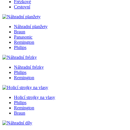
Frézkové
Cestovní
Náhradní planžety
Braun
Panasonic
Remington
Philips
Náhradní frézky
Philips
Remington
Holicí strojky na vlasy
Philips
Remington
Braun