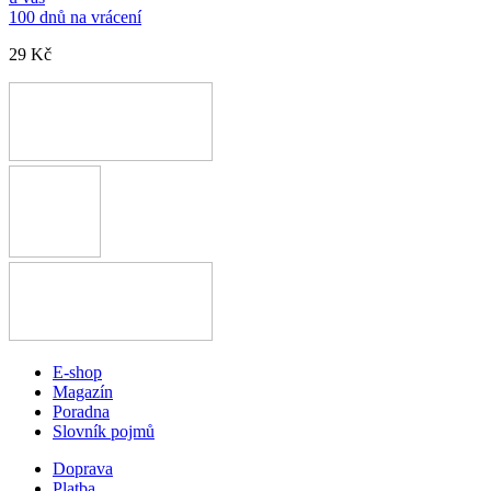
100 dnů na vrácení
29 Kč
E-shop
Magazín
Poradna
Slovník pojmů
Doprava
Platba