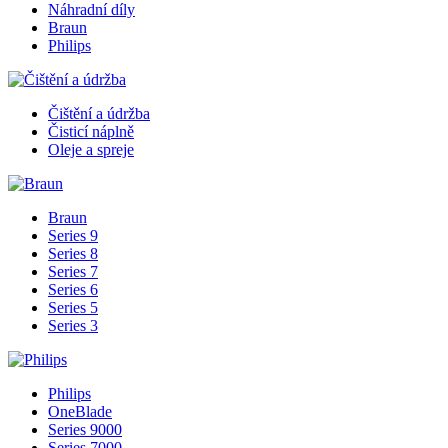
Náhradní díly
Braun
Philips
Čištění a údržba
Čisticí náplně
Oleje a spreje
Braun
Series 9
Series 8
Series 7
Series 6
Series 5
Series 3
Philips
OneBlade
Series 9000
Series 7000