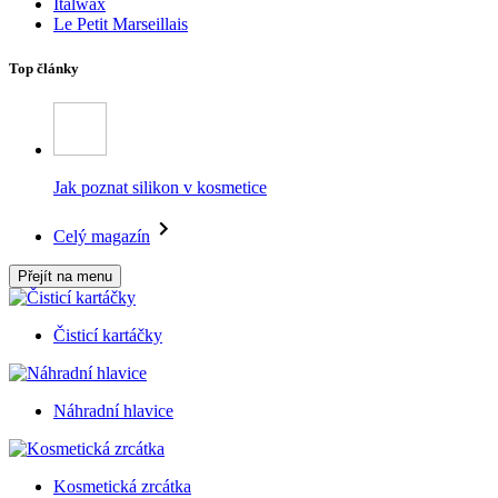
Italwax
Le Petit Marseillais
Top články
Jak poznat silikon v kosmetice
Celý magazín
Přejít na menu
Čisticí kartáčky
Náhradní hlavice
Kosmetická zrcátka