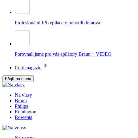
Profesionální IPL epilace v pohodlí domova
Porovnali jsme pro vás epilátory Braun + VIDEO
Celý magazín
Přejít na menu
Na vlasy
Braun
Philips
Remington
Rowenta