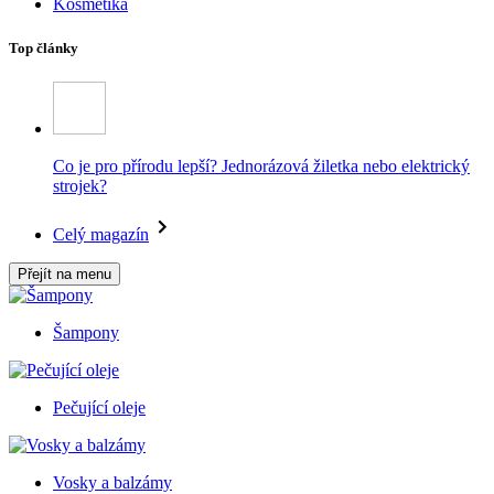
Kosmetika
Top články
Co je pro přírodu lepší? Jednorázová žiletka nebo elektrický
strojek?
Celý magazín
Přejít na menu
Šampony
Pečující oleje
Vosky a balzámy