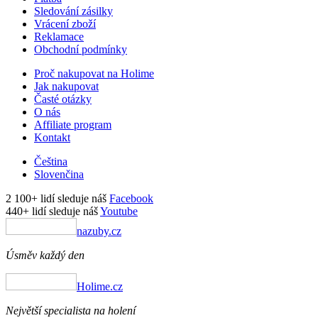
Sledování zásilky
Vrácení zboží
Reklamace
Obchodní podmínky
Proč nakupovat na Holime
Jak nakupovat
Časté otázky
O nás
Affiliate program
Kontakt
Čeština
Slovenčina
2 100+ lidí sleduje náš
Facebook
440+ lidí sleduje náš
Youtube
nazuby.cz
Úsměv každý den
Holime.cz
Největší specialista na holení