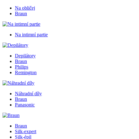
Na obličej
Braun
Na intimní partie
Depilátory
Braun
Philips
Remington
Náhradní díly
Braun
Panasonic
Braun
Silk-expert
Silk-épil