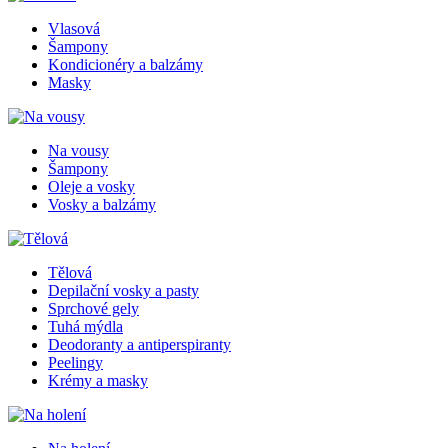
Vlasová
Šampony
Kondicionéry a balzámy
Masky
Na vousy
Šampony
Oleje a vosky
Vosky a balzámy
Tělová
Depilační vosky a pasty
Sprchové gely
Tuhá mýdla
Deodoranty a antiperspiranty
Peelingy
Krémy a masky