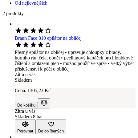
Od nejlevnějších
2 produkty
Braun Face 810 epilátor na obličej
Přesný epilátor na obličej • upravuje chloupky z brady,
horního rtu, čela, obočí • peelingový kartáček pro hloubkové
čištění a omlazení pleti • možno použít ve sprše • velký výběr
příslušenství k péči o obličej
Zítra u vás
Skladem
Cena:
1305
,23 Kč
Do košíku
Porovnat
Zítra u vás
Skladem 8 bal.
Porovnat
Do oblíbených