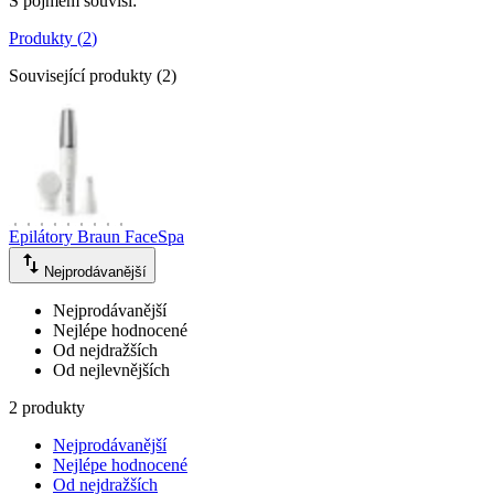
S pojmem souvisí
:
Produkty
(
2
)
Související produkty
(
2
)
Epilátory Braun FaceSpa
Nejprodávanější
Nejprodávanější
Nejlépe hodnocené
Od nejdražších
Od nejlevnějších
2 produkty
Nejprodávanější
Nejlépe hodnocené
Od nejdražších