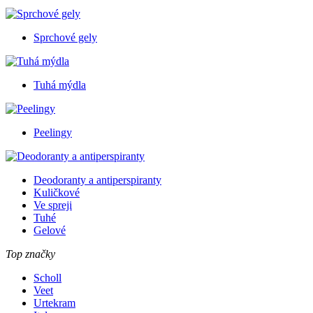
Sprchové gely
Tuhá mýdla
Peelingy
Deodoranty a antiperspiranty
Kuličkové
Ve spreji
Tuhé
Gelové
Top značky
Scholl
Veet
Urtekram