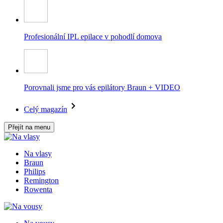
Profesionální IPL epilace v pohodlí domova
Porovnali jsme pro vás epilátory Braun + VIDEO
Celý magazín
Přejít na menu
Na vlasy
Braun
Philips
Remington
Rowenta