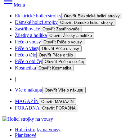
Menu
Elektrické holicí strojky
Otevřít
Elektrické holicí strojky
Dámské holicí strojky
Otevřít
Dámské holicí strojky
Zastřihovače
Otevřít
Zastřihovače
Žiletky a holítka
Otevřít
Žiletky a holítka
Péče o vousy
Otevřít
Péče o vousy
Péče o vlasy
Otevřít
Péče o vlasy
Péče o tělo
Otevřít
Péče o tělo
Péče o obličej
Otevřít
Péče o obličej
Kosmetika
Otevřít
Kosmetika
|
Vše o nákupu
Otevřít
Vše o nákupu
MAGAZÍN
Otevřít
MAGAZÍN
PORADNA
Otevřít
PORADNA
Holicí strojky na vousy
Planžetové