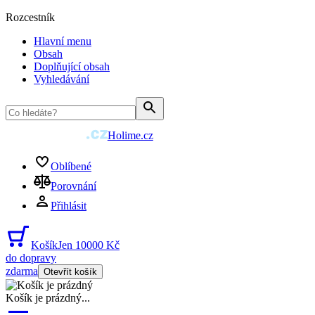
Rozcestník
Hlavní menu
Obsah
Doplňující obsah
Vyhledávání
Holime.cz
Oblíbené
Porovnání
Přihlásit
Košík
Jen 10000 Kč
do dopravy
zdarma
Otevřít košík
Košík je prázdný
...