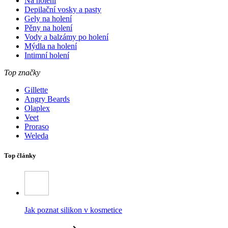
Na holení
Depilační vosky a pasty
Gely na holení
Pěny na holení
Vody a balzámy po holení
Mýdla na holení
Intimní holení
Top značky
Gillette
Angry Beards
Olaplex
Veet
Proraso
Weleda
Top články
Jak poznat silikon v kosmetice