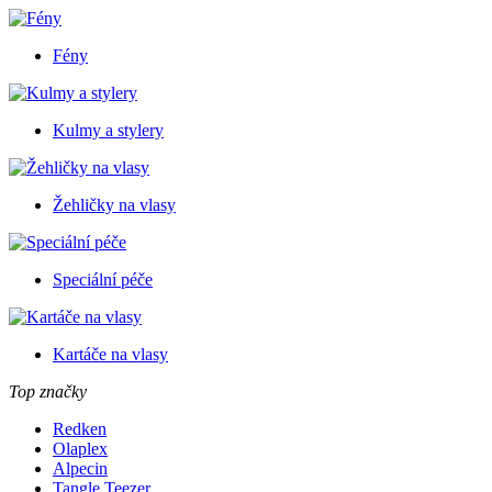
Fény
Kulmy a stylery
Žehličky na vlasy
Speciální péče
Kartáče na vlasy
Top značky
Redken
Olaplex
Alpecin
Tangle Teezer