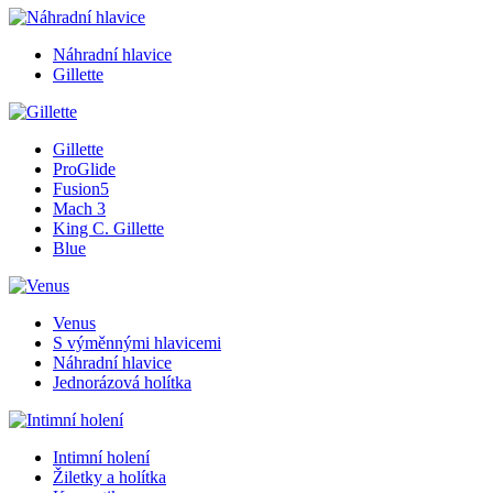
Náhradní hlavice
Gillette
Gillette
ProGlide
Fusion5
Mach 3
King C. Gillette
Blue
Venus
S výměnnými hlavicemi
Náhradní hlavice
Jednorázová holítka
Intimní holení
Žiletky a holítka