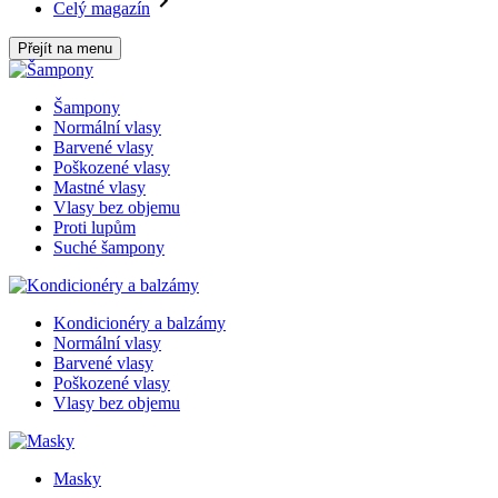
Celý magazín
Přejít na menu
Šampony
Normální vlasy
Barvené vlasy
Poškozené vlasy
Mastné vlasy
Vlasy bez objemu
Proti lupům
Suché šampony
Kondicionéry a balzámy
Normální vlasy
Barvené vlasy
Poškozené vlasy
Vlasy bez objemu
Masky