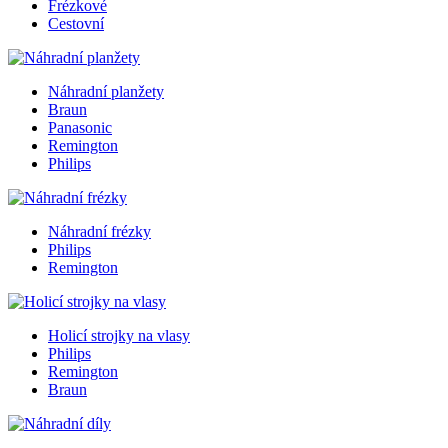
Frézkové
Cestovní
Náhradní planžety
Braun
Panasonic
Remington
Philips
Náhradní frézky
Philips
Remington
Holicí strojky na vlasy
Philips
Remington
Braun