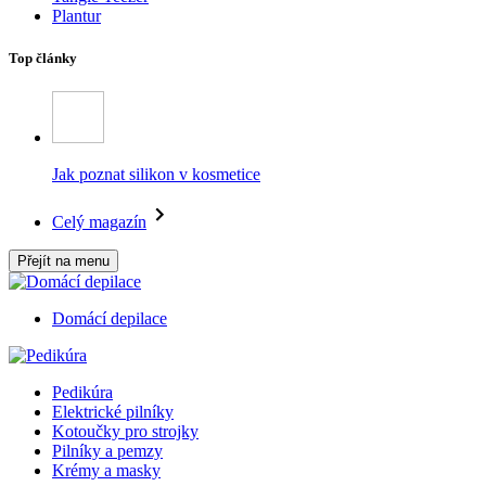
Plantur
Top články
Jak poznat silikon v kosmetice
Celý magazín
Přejít na menu
Domácí depilace
Pedikúra
Elektrické pilníky
Kotoučky pro strojky
Pilníky a pemzy
Krémy a masky