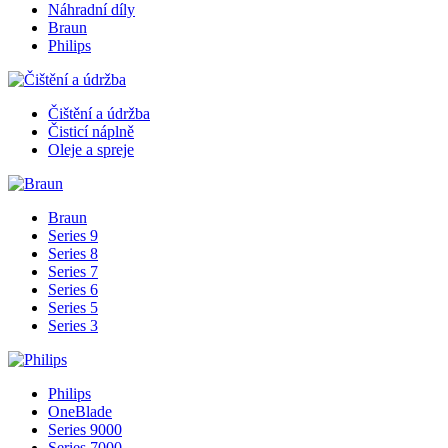
Náhradní díly
Braun
Philips
Čištění a údržba
Čisticí náplně
Oleje a spreje
Braun
Series 9
Series 8
Series 7
Series 6
Series 5
Series 3
Philips
OneBlade
Series 9000
Series 7000