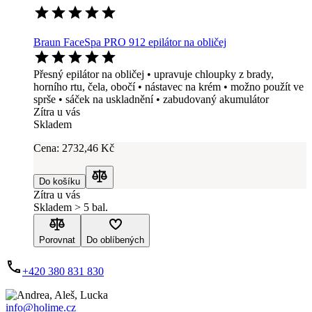
Braun FaceSpa PRO 912 epilátor na obličej
Přesný epilátor na obličej • upravuje chloupky z brady,
horního rtu, čela, obočí • nástavec na krém • možno použít ve
sprše • sáček na uskladnění • zabudovaný akumulátor
Zítra u vás
Skladem
Cena:
2732
,46 Kč
Do košíku
Porovnat
Zítra u vás
Skladem > 5 bal.
Porovnat
Do oblíbených
+420 380 831 830
info@holime.cz