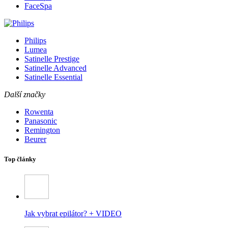
FaceSpa
Philips
Lumea
Satinelle Prestige
Satinelle Advanced
Satinelle Essential
Další značky
Rowenta
Panasonic
Remington
Beurer
Top články
Jak vybrat epilátor? + VIDEO