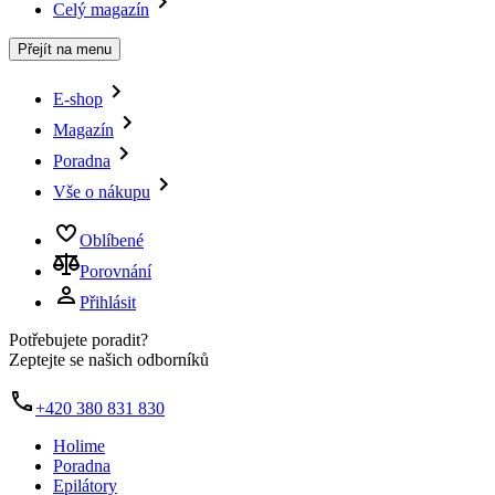
Celý magazín
Přejít na menu
E-shop
Magazín
Poradna
Vše o nákupu
Oblíbené
Porovnání
Přihlásit
Potřebujete poradit?
Zeptejte se našich odborníků
+420 380 831 830
Holime
Poradna
Epilátory