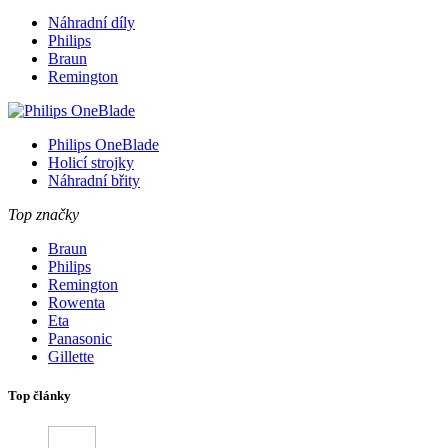
Náhradní díly
Philips
Braun
Remington
Philips OneBlade
Holicí strojky
Náhradní břity
Top značky
Braun
Philips
Remington
Rowenta
Eta
Panasonic
Gillette
Top články