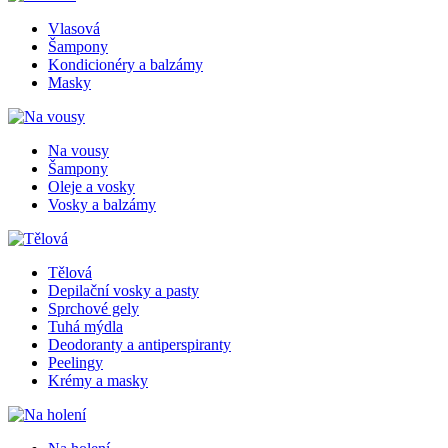
Vlasová
Šampony
Kondicionéry a balzámy
Masky
Na vousy
Šampony
Oleje a vosky
Vosky a balzámy
Tělová
Depilační vosky a pasty
Sprchové gely
Tuhá mýdla
Deodoranty a antiperspiranty
Peelingy
Krémy a masky