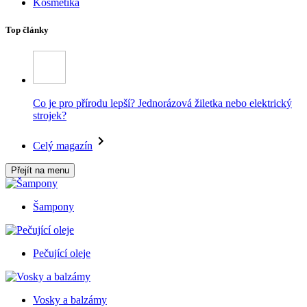
Kosmetika
Top články
Co je pro přírodu lepší? Jednorázová žiletka nebo elektrický
strojek?
Celý magazín
Přejít na menu
Šampony
Pečující oleje
Vosky a balzámy