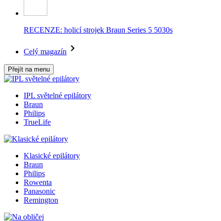
RECENZE: holicí strojek Braun Series 5 5030s
Celý magazín
Přejít na menu
IPL světelné epilátory
Braun
Philips
TrueLife
Klasické epilátory
Braun
Philips
Rowenta
Panasonic
Remington