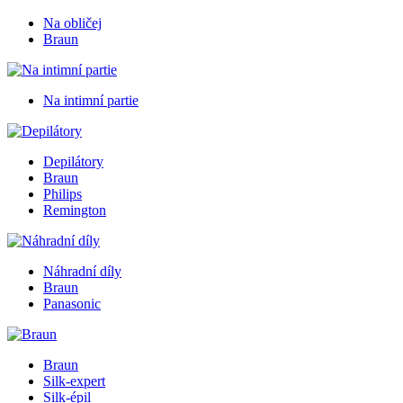
Na obličej
Braun
Na intimní partie
Depilátory
Braun
Philips
Remington
Náhradní díly
Braun
Panasonic
Braun
Silk-expert
Silk-épil