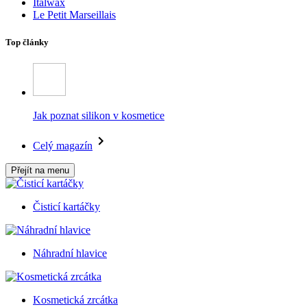
Italwax
Le Petit Marseillais
Top články
Jak poznat silikon v kosmetice
Celý magazín
Přejít na menu
Čisticí kartáčky
Náhradní hlavice
Kosmetická zrcátka