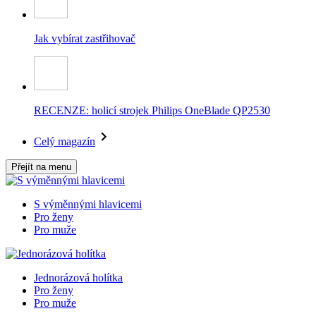
Jak vybírat zastřihovač
RECENZE: holicí strojek Philips OneBlade QP2530
Celý magazín
Přejít na menu
S výměnnými hlavicemi
Pro ženy
Pro muže
Jednorázová holítka
Pro ženy
Pro muže