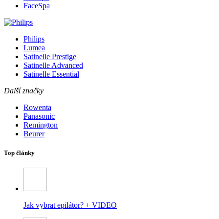
FaceSpa
Philips
Lumea
Satinelle Prestige
Satinelle Advanced
Satinelle Essential
Další značky
Rowenta
Panasonic
Remington
Beurer
Top články
Jak vybrat epilátor? + VIDEO