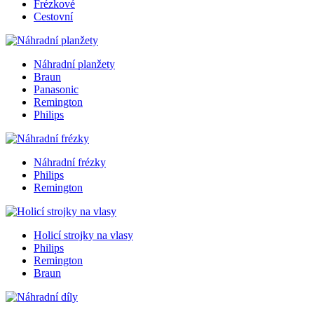
Frézkové
Cestovní
Náhradní planžety
Braun
Panasonic
Remington
Philips
Náhradní frézky
Philips
Remington
Holicí strojky na vlasy
Philips
Remington
Braun