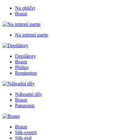
Na obličej
Braun
Na intimní partie
Depilátory
Braun
Philips
Remington
Náhradní díly
Braun
Panasonic
Braun
Silk-expert
Silk-épil