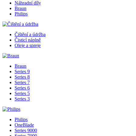
Náhradní díly
Braun
Philips
Čištění a údržba
Čisticí náplně
Oleje a spreje
Braun
Series 9
Series 8
Series 7
Series 6
Series 5
Series 3
Philips
OneBlade
Series 9000
Series 7000