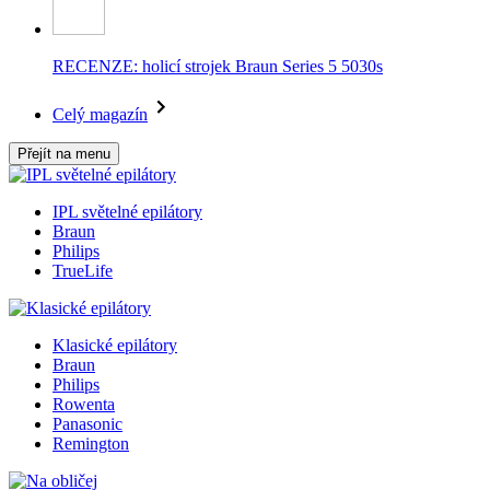
RECENZE: holicí strojek Braun Series 5 5030s
Celý magazín
Přejít na menu
IPL světelné epilátory
Braun
Philips
TrueLife
Klasické epilátory
Braun
Philips
Rowenta
Panasonic
Remington