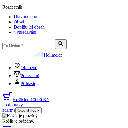
Rozcestník
Hlavní menu
Obsah
Doplňující obsah
Vyhledávání
Holime.cz
Oblíbené
Porovnání
Přihlásit
Košík
Jen 10000 Kč
do dopravy
zdarma
Otevřít košík
Košík je prázdný
...