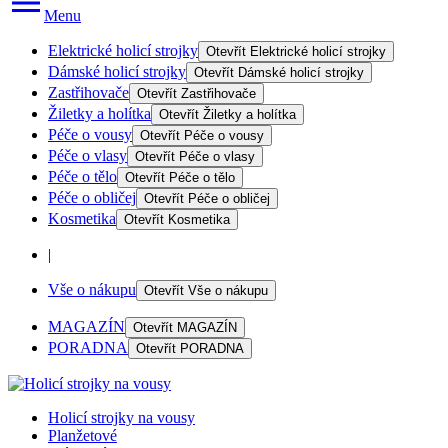
Menu
Elektrické holicí strojky
Otevřít
Elektrické holicí strojky
Dámské holicí strojky
Otevřít
Dámské holicí strojky
Zastřihovače
Otevřít
Zastřihovače
Žiletky a holítka
Otevřít
Žiletky a holítka
Péče o vousy
Otevřít
Péče o vousy
Péče o vlasy
Otevřít
Péče o vlasy
Péče o tělo
Otevřít
Péče o tělo
Péče o obličej
Otevřít
Péče o obličej
Kosmetika
Otevřít
Kosmetika
|
Vše o nákupu
Otevřít
Vše o nákupu
MAGAZÍN
Otevřít
MAGAZÍN
PORADNA
Otevřít
PORADNA
Holicí strojky na vousy
Planžetové