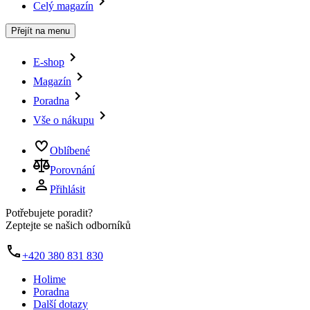
Celý magazín
Přejít na menu
E-shop
Magazín
Poradna
Vše o nákupu
Oblíbené
Porovnání
Přihlásit
Potřebujete poradit?
Zeptejte se našich odborníků
+420 380 831 830
Holime
Poradna
Další dotazy