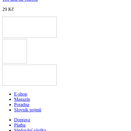
29 Kč
E-shop
Magazín
Poradna
Slovník pojmů
Doprava
Platba
Sledování zásilky