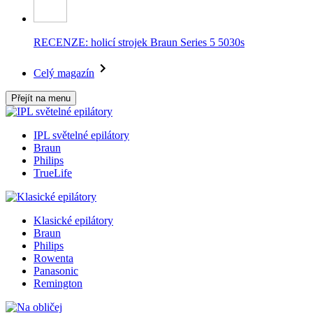
RECENZE: holicí strojek Braun Series 5 5030s
Celý magazín
Přejít na menu
IPL světelné epilátory
Braun
Philips
TrueLife
Klasické epilátory
Braun
Philips
Rowenta
Panasonic
Remington