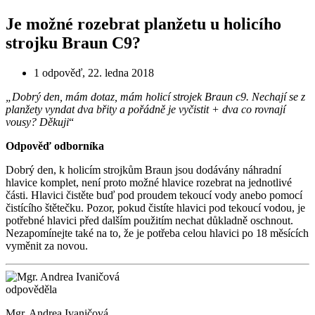
Je možné rozebrat planžetu u holicího
strojku Braun C9?
1 odpověď
,
22. ledna 2018
„Dobrý den, mám dotaz, mám holicí strojek Braun c9. Nechají se z
planžety vyndat dva břity a pořádně je vyčistit + dva co rovnají
vousy? Děkuji
“
Odpověď odborníka
Dobrý den, k holicím strojkům Braun jsou dodávány náhradní
hlavice komplet, není proto možné hlavice rozebrat na jednotlivé
části. Hlavici čistěte buď pod proudem tekoucí vody anebo pomocí
čistícího štětečku. Pozor, pokud čistíte hlavici pod tekoucí vodou, je
potřebné hlavici před dalším použitím nechat důkladně oschnout.
Nezapomínejte také na to, že je potřeba celou hlavici po 18 měsících
vyměnit za novou.
odpověděla
Mgr. Andrea Ivaničová