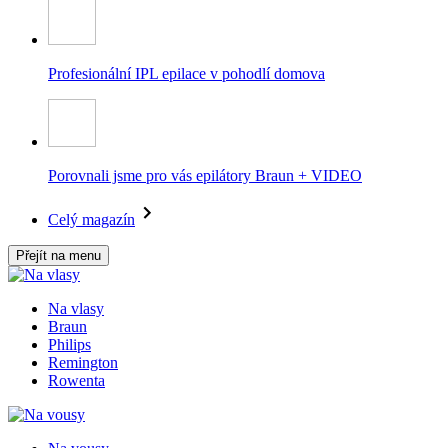
Profesionální IPL epilace v pohodlí domova
Porovnali jsme pro vás epilátory Braun + VIDEO
Celý magazín
Přejít na menu
Na vlasy
Braun
Philips
Remington
Rowenta