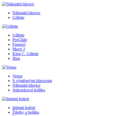
Náhradní hlavice
Gillette
Gillette
ProGlide
Fusion5
Mach 3
King C. Gillette
Blue
Venus
S výměnnými hlavicemi
Náhradní hlavice
Jednorázová holítka
Intimní holení
Žiletky a holítka