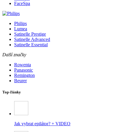
FaceSpa
Philips
Lumea
Satinelle Prestige
Satinelle Advanced
Satinelle Essential
Další značky
Rowenta
Panasonic
Remington
Beurer
Top články
Jak vybrat epilátor? + VIDEO