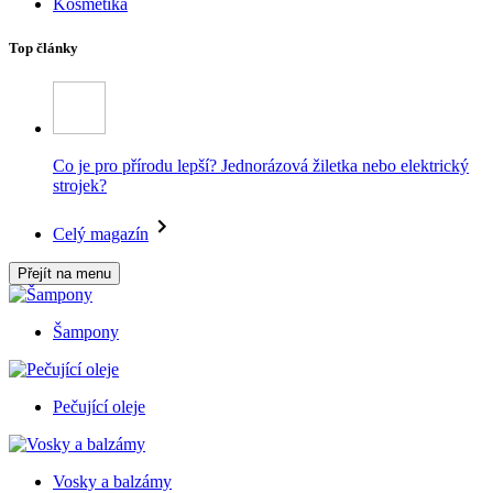
Kosmetika
Top články
Co je pro přírodu lepší? Jednorázová žiletka nebo elektrický
strojek?
Celý magazín
Přejít na menu
Šampony
Pečující oleje
Vosky a balzámy