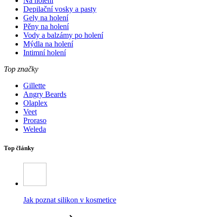
Na holení
Depilační vosky a pasty
Gely na holení
Pěny na holení
Vody a balzámy po holení
Mýdla na holení
Intimní holení
Top značky
Gillette
Angry Beards
Olaplex
Veet
Proraso
Weleda
Top články
Jak poznat silikon v kosmetice