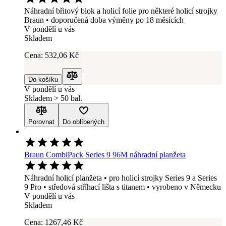
Náhradní břitový blok a holicí folie pro některé holicí strojky
Braun • doporučená doba výměny po 18 měsících
V pondělí u vás
Skladem
Cena:
532
,06 Kč
Do košíku
Porovnat
V pondělí u vás
Skladem > 50 bal.
Porovnat
Do oblíbených
Braun CombiPack Series 9 96M náhradní planžeta
Náhradní holicí planžeta • pro holicí strojky Series 9 a Series
9 Pro • středová stříhací lišta s titanem • vyrobeno v Německu
V pondělí u vás
Skladem
Cena:
1267
,46 Kč