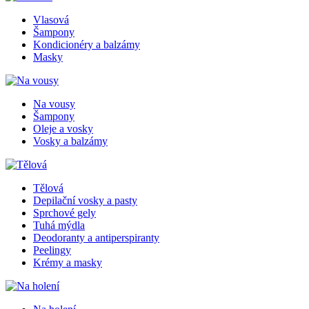
Vlasová
Šampony
Kondicionéry a balzámy
Masky
Na vousy
Šampony
Oleje a vosky
Vosky a balzámy
Tělová
Depilační vosky a pasty
Sprchové gely
Tuhá mýdla
Deodoranty a antiperspiranty
Peelingy
Krémy a masky