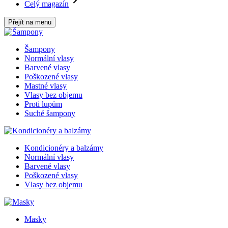
Celý magazín
Přejít na menu
Šampony
Normální vlasy
Barvené vlasy
Poškozené vlasy
Mastné vlasy
Vlasy bez objemu
Proti lupům
Suché šampony
Kondicionéry a balzámy
Normální vlasy
Barvené vlasy
Poškozené vlasy
Vlasy bez objemu
Masky