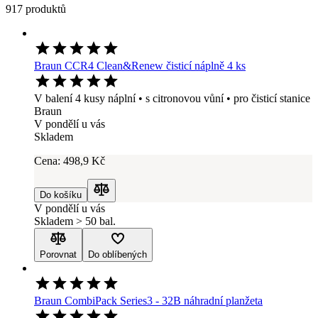
917 produktů
Braun CCR4 Clean&Renew čisticí náplně 4 ks
V balení 4 kusy náplní • s citronovou vůní • pro čisticí stanice
Braun
V pondělí u vás
Skladem
Cena:
498
,9 Kč
Do košíku
Porovnat
V pondělí u vás
Skladem > 50 bal.
Porovnat
Do oblíbených
Braun CombiPack Series3 - 32B náhradní planžeta