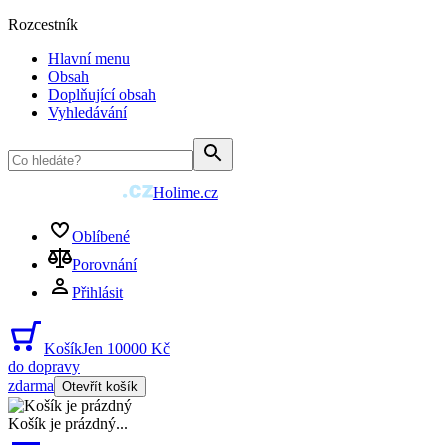
Rozcestník
Hlavní menu
Obsah
Doplňující obsah
Vyhledávání
Holime.cz
Oblíbené
Porovnání
Přihlásit
Košík
Jen 10000 Kč
do dopravy
zdarma
Otevřít košík
Košík je prázdný
...