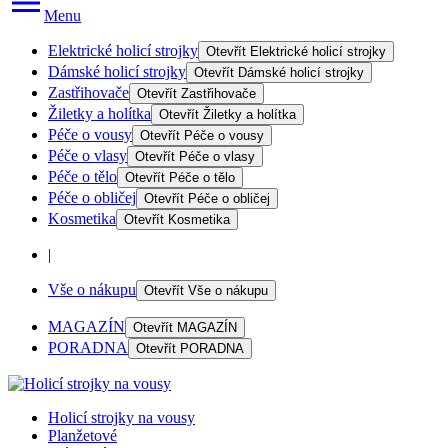
Menu
Elektrické holicí strojky
Otevřít
Elektrické holicí strojky
Dámské holicí strojky
Otevřít
Dámské holicí strojky
Zastřihovače
Otevřít
Zastřihovače
Žiletky a holítka
Otevřít
Žiletky a holítka
Péče o vousy
Otevřít
Péče o vousy
Péče o vlasy
Otevřít
Péče o vlasy
Péče o tělo
Otevřít
Péče o tělo
Péče o obličej
Otevřít
Péče o obličej
Kosmetika
Otevřít
Kosmetika
|
Vše o nákupu
Otevřít
Vše o nákupu
MAGAZÍN
Otevřít
MAGAZÍN
PORADNA
Otevřít
PORADNA
Holicí strojky na vousy
Planžetové