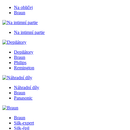
Na obličej
Braun
Na intimní partie
Depilátory
Braun
Philips
Remington
Náhradní díly
Braun
Panasonic
Braun
Silk-expert
Silk-épil