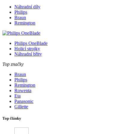
Náhradní díly
Philips
Braun
Remington
Philips OneBlade
Holicí strojky
Náhradní břity
Top značky
Braun
Philips
Remington
Rowenta
Eta
Panasonic
Gillette
Top články