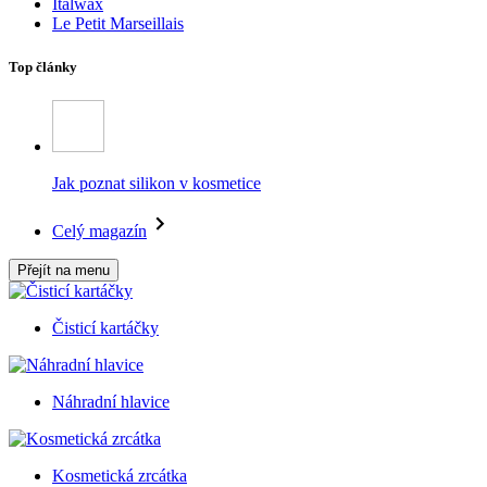
Italwax
Le Petit Marseillais
Top články
Jak poznat silikon v kosmetice
Celý magazín
Přejít na menu
Čisticí kartáčky
Náhradní hlavice
Kosmetická zrcátka