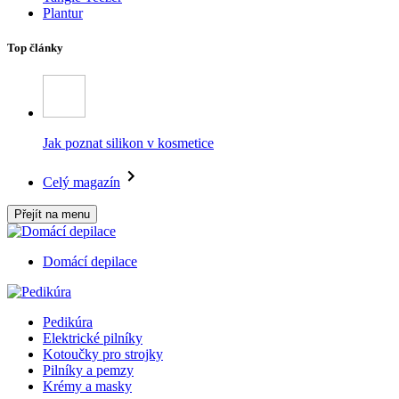
Plantur
Top články
Jak poznat silikon v kosmetice
Celý magazín
Přejít na menu
Domácí depilace
Pedikúra
Elektrické pilníky
Kotoučky pro strojky
Pilníky a pemzy
Krémy a masky