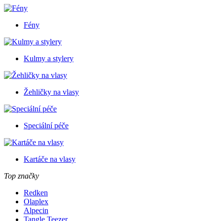
Fény
Kulmy a stylery
Žehličky na vlasy
Speciální péče
Kartáče na vlasy
Top značky
Redken
Olaplex
Alpecin
Tangle Teezer