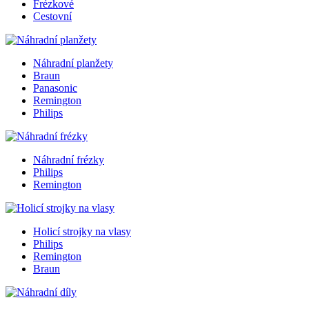
Frézkové
Cestovní
Náhradní planžety
Braun
Panasonic
Remington
Philips
Náhradní frézky
Philips
Remington
Holicí strojky na vlasy
Philips
Remington
Braun