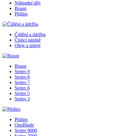
Náhradní díly
Braun
Philips
Čištění a údržba
Čisticí náplně
Oleje a spreje
Braun
Series 9
Series 8
Series 7
Series 6
Series 5
Series 3
Philips
OneBlade
Series 9000
Series 7000