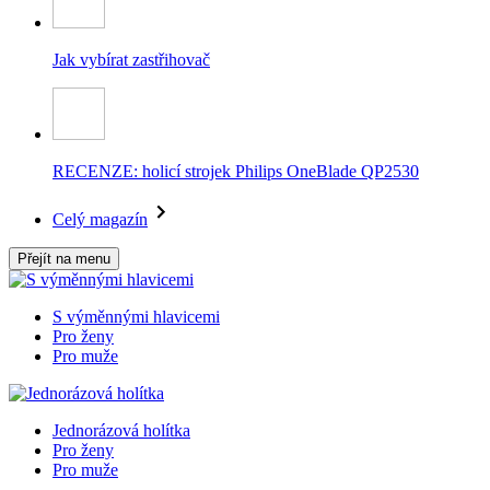
Jak vybírat zastřihovač
RECENZE: holicí strojek Philips OneBlade QP2530
Celý magazín
Přejít na menu
S výměnnými hlavicemi
Pro ženy
Pro muže
Jednorázová holítka
Pro ženy
Pro muže