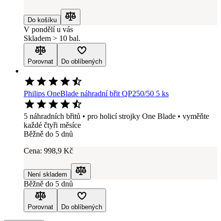
Do košíku
Porovnat
V pondělí u vás
Skladem > 10 bal.
Porovnat
Do oblíbených
Philips OneBlade náhradní břit QP250/50 5 ks
5 náhradních břitů • pro holicí strojky One Blade • vyměňte
každé čtyři měsíce
Běžně do 5 dnů
Cena:
998
,9 Kč
Není skladem
Porovnat
Běžně do 5 dnů
Porovnat
Do oblíbených