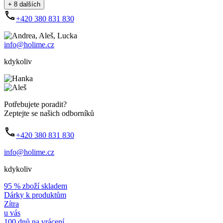
+ 8 dalších
+420 380 831 830
info@holime.cz
kdykoliv
Potřebujete poradit?
Zeptejte se našich odborníků
+420 380 831 830
info@holime.cz
kdykoliv
95 % zboží skladem
Dárky k produktům
Zítra
u vás
100 dnů na vrácení