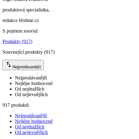
produktová specialistka,
redakce Holime.cz
S pojmem souvisí
:
Produkty
(
917
)
Související produkty
(
917
)
Nejprodávanější
Nejprodávanější
Nejlépe hodnocené
Od nejdražších
Od nejlevnějších
917 produktů
Nejprodávanější
Nejlépe hodnocené
Od nejdražších
Od nejlevnějších