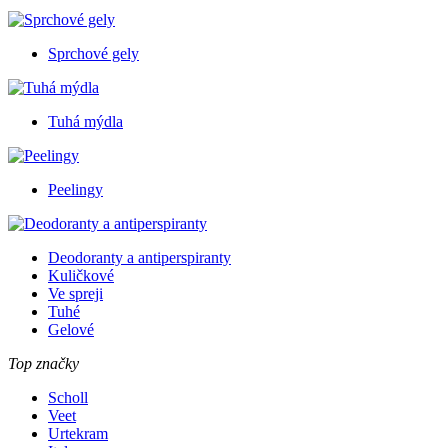
Sprchové gely
Tuhá mýdla
Peelingy
Deodoranty a antiperspiranty
Kuličkové
Ve spreji
Tuhé
Gelové
Top značky
Scholl
Veet
Urtekram