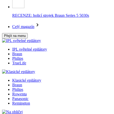
RECENZE: holicí strojek Braun Series 5 5030s
Celý magazín
Přejít na menu
IPL světelné epilátory
Braun
Philips
TrueLife
Klasické epilátory
Braun
Philips
Rowenta
Panasonic
Remington