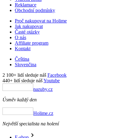
Reklamace
Obchodní podmínky
Proč nakupovat na Holime
Jak nakupovat
Časté otázky
O nás
Affiliate program
Kontakt
Čeština
Slovenčina
2 100+ lidí sleduje náš
Facebook
440+ lidí sleduje náš
Youtube
nazuby.cz
Úsměv každý den
Holime.cz
Největší specialista na holení
E-shop