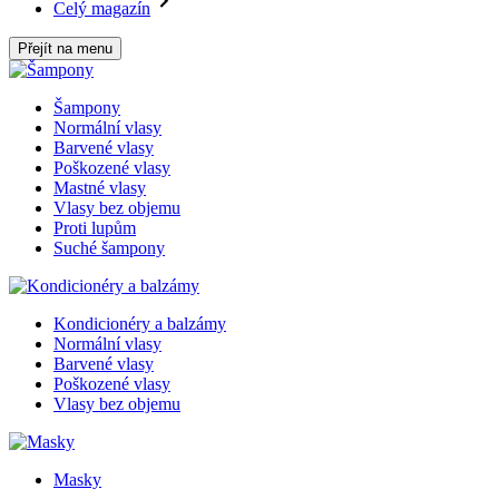
Celý magazín
Přejít na menu
Šampony
Normální vlasy
Barvené vlasy
Poškozené vlasy
Mastné vlasy
Vlasy bez objemu
Proti lupům
Suché šampony
Kondicionéry a balzámy
Normální vlasy
Barvené vlasy
Poškozené vlasy
Vlasy bez objemu
Masky