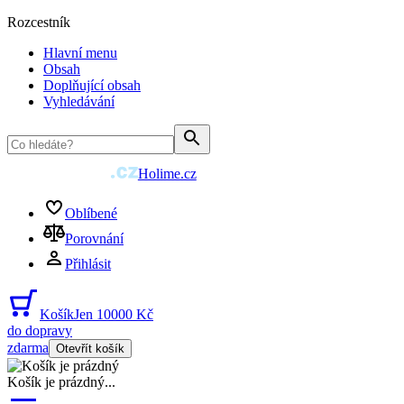
Rozcestník
Hlavní menu
Obsah
Doplňující obsah
Vyhledávání
Holime.cz
Oblíbené
Porovnání
Přihlásit
Košík
Jen 10000 Kč
do dopravy
zdarma
Otevřít košík
Košík je prázdný
...