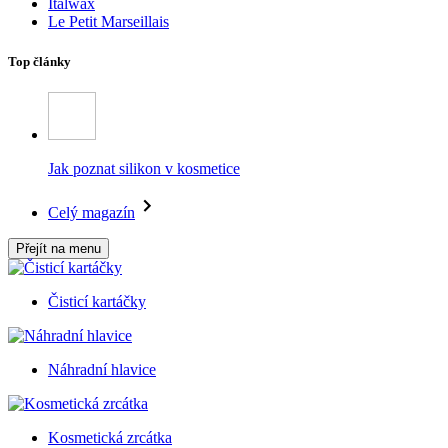
Italwax
Le Petit Marseillais
Top články
Jak poznat silikon v kosmetice
Celý magazín
Přejít na menu
Čisticí kartáčky
Náhradní hlavice
Kosmetická zrcátka