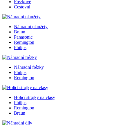
Frézkové
Cestovní
Náhradní planžety
Braun
Panasonic
Remington
Philips
Náhradní frézky
Philips
Remington
Holicí strojky na vlasy
Philips
Remington
Braun