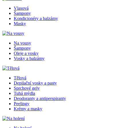
Vlasová
Šampony
Kondicionéry a balzámy
Masky
Na vousy
Šampony
Oleje a vosky
Vosky a balzámy
Tělová
Depilační vosky a pasty
Sprchové gely
Tuhá mýdla
Deodoranty a antiperspiranty
Peelingy
Krémy a masky