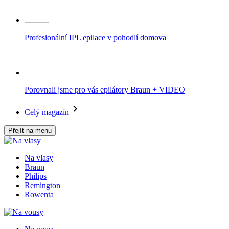
Profesionální IPL epilace v pohodlí domova
Porovnali jsme pro vás epilátory Braun + VIDEO
Celý magazín
Přejít na menu
Na vlasy
Braun
Philips
Remington
Rowenta