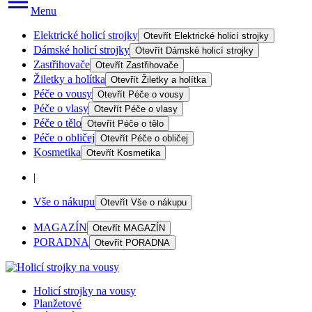
Menu
Elektrické holicí strojky
Otevřít
Elektrické holicí strojky
Dámské holicí strojky
Otevřít
Dámské holicí strojky
Zastřihovače
Otevřít
Zastřihovače
Žiletky a holítka
Otevřít
Žiletky a holítka
Péče o vousy
Otevřít
Péče o vousy
Péče o vlasy
Otevřít
Péče o vlasy
Péče o tělo
Otevřít
Péče o tělo
Péče o obličej
Otevřít
Péče o obličej
Kosmetika
Otevřít
Kosmetika
|
Vše o nákupu
Otevřít
Vše o nákupu
MAGAZÍN
Otevřít
MAGAZÍN
PORADNA
Otevřít
PORADNA
Holicí strojky na vousy
Planžetové