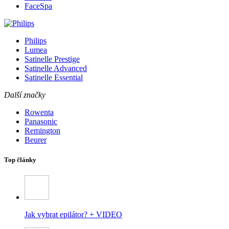
FaceSpa
Philips
Lumea
Satinelle Prestige
Satinelle Advanced
Satinelle Essential
Další značky
Rowenta
Panasonic
Remington
Beurer
Top články
Jak vybrat epilátor? + VIDEO