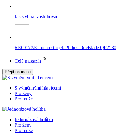
Jak vybírat zastřihovač
RECENZE: holicí strojek Philips OneBlade QP2530
Celý magazín
Přejít na menu
S výměnnými hlavicemi
Pro ženy
Pro muže
Jednorázová holítka
Pro ženy
Pro muže