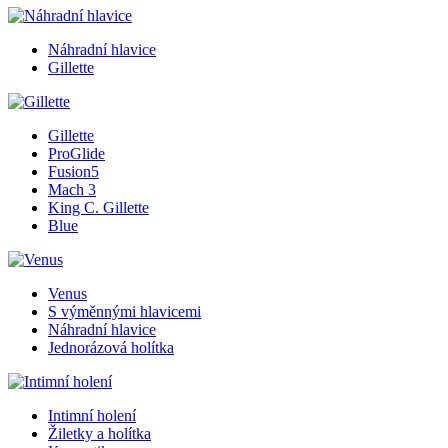
Náhradní hlavice
Gillette
Gillette
ProGlide
Fusion5
Mach 3
King C. Gillette
Blue
Venus
S výměnnými hlavicemi
Náhradní hlavice
Jednorázová holítka
Intimní holení
Žiletky a holítka