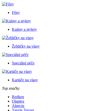
Fény
Kulmy a stylery
Žehličky na vlasy
Speciální péče
Kartáče na vlasy
Top značky
Redken
Olaplex
Alpecin
Tangle Teezer