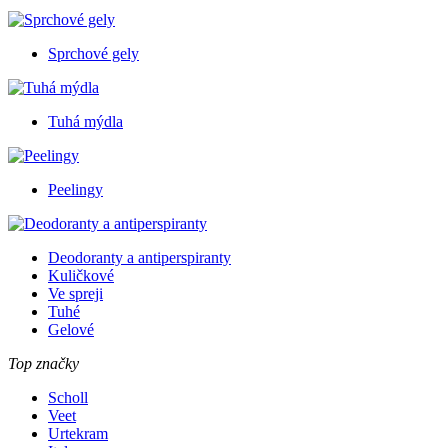
Sprchové gely
Tuhá mýdla
Peelingy
Deodoranty a antiperspiranty
Kuličkové
Ve spreji
Tuhé
Gelové
Top značky
Scholl
Veet
Urtekram