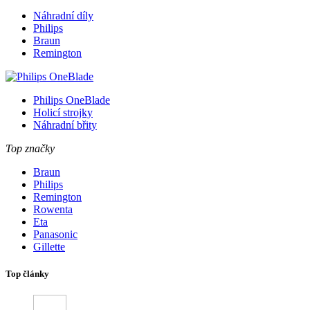
Náhradní díly
Philips
Braun
Remington
Philips OneBlade
Holicí strojky
Náhradní břity
Top značky
Braun
Philips
Remington
Rowenta
Eta
Panasonic
Gillette
Top články