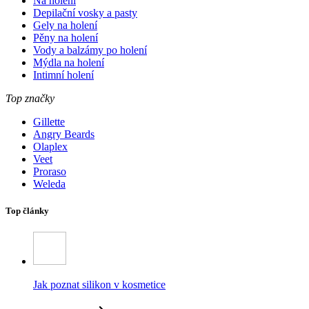
Na holení
Depilační vosky a pasty
Gely na holení
Pěny na holení
Vody a balzámy po holení
Mýdla na holení
Intimní holení
Top značky
Gillette
Angry Beards
Olaplex
Veet
Proraso
Weleda
Top články
Jak poznat silikon v kosmetice