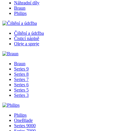
Náhradní díly
Braun
Philips
Čištění a údržba
Čisticí náplně
Oleje a spreje
Braun
Series 9
Series 8
Series 7
Series 6
Series 5
Series 3
Philips
OneBlade
Series 9000
Series 7000