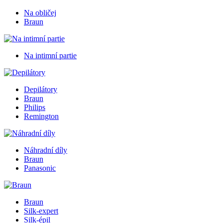
Na obličej
Braun
Na intimní partie
Depilátory
Braun
Philips
Remington
Náhradní díly
Braun
Panasonic
Braun
Silk-expert
Silk-épil