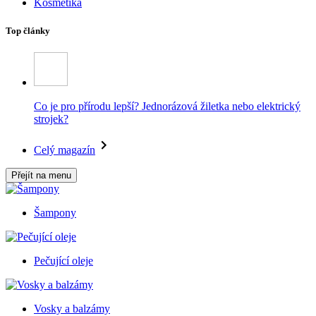
Kosmetika
Top články
Co je pro přírodu lepší? Jednorázová žiletka nebo elektrický
strojek?
Celý magazín
Přejít na menu
Šampony
Pečující oleje
Vosky a balzámy