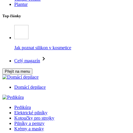
Plantur
Top články
Jak poznat silikon v kosmetice
Celý magazín
Přejít na menu
Domácí depilace
Pedikúra
Elektrické pilníky
Kotoučky pro strojky
Pilníky a pemzy
Krémy a masky