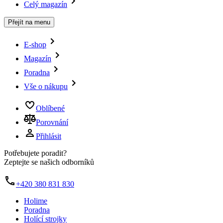
Celý magazín
Přejít na menu
E-shop
Magazín
Poradna
Vše o nákupu
Oblíbené
Porovnání
Přihlásit
Potřebujete poradit?
Zeptejte se našich odborníků
+420 380 831 830
Holime
Poradna
Holící strojky