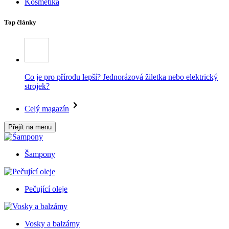
Kosmetika
Top články
Co je pro přírodu lepší? Jednorázová žiletka nebo elektrický
strojek?
Celý magazín
Přejít na menu
Šampony
Pečující oleje
Vosky a balzámy