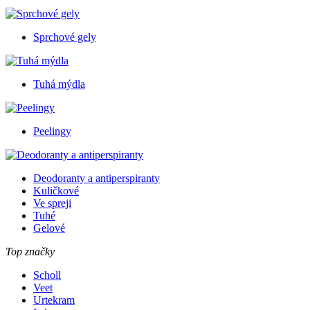
Sprchové gely
Tuhá mýdla
Peelingy
Deodoranty a antiperspiranty
Kuličkové
Ve spreji
Tuhé
Gelové
Top značky
Scholl
Veet
Urtekram