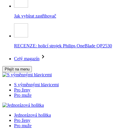
Jak vybírat zastřihovač
RECENZE: holicí strojek Philips OneBlade QP2530
Celý magazín
Přejít na menu
S výměnnými hlavicemi
Pro ženy
Pro muže
Jednorázová holítka
Pro ženy
Pro muže