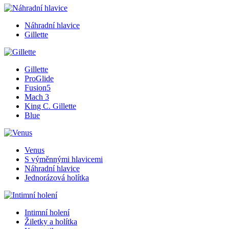
Náhradní hlavice
Gillette
Gillette
ProGlide
Fusion5
Mach 3
King C. Gillette
Blue
Venus
S výměnnými hlavicemi
Náhradní hlavice
Jednorázová holítka
Intimní holení
Žiletky a holítka