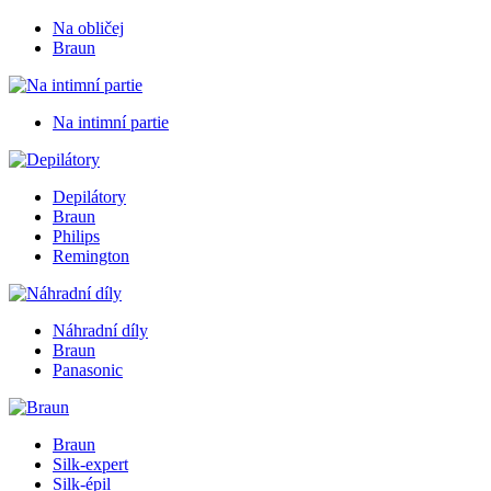
Na obličej
Braun
Na intimní partie
Depilátory
Braun
Philips
Remington
Náhradní díly
Braun
Panasonic
Braun
Silk-expert
Silk-épil