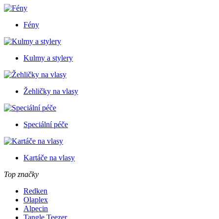
Fény
Kulmy a stylery
Žehličky na vlasy
Speciální péče
Kartáče na vlasy
Top značky
Redken
Olaplex
Alpecin
Tangle Teezer