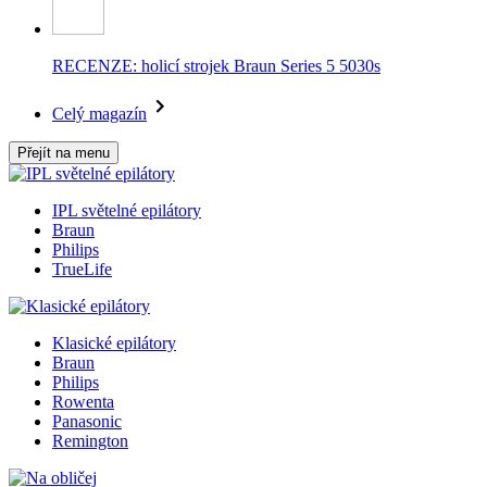
RECENZE: holicí strojek Braun Series 5 5030s
Celý magazín
Přejít na menu
IPL světelné epilátory
Braun
Philips
TrueLife
Klasické epilátory
Braun
Philips
Rowenta
Panasonic
Remington