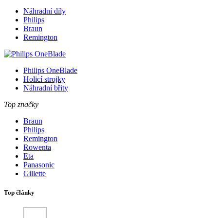
Náhradní díly
Philips
Braun
Remington
Philips OneBlade
Holicí strojky
Náhradní břity
Top značky
Braun
Philips
Remington
Rowenta
Eta
Panasonic
Gillette
Top články