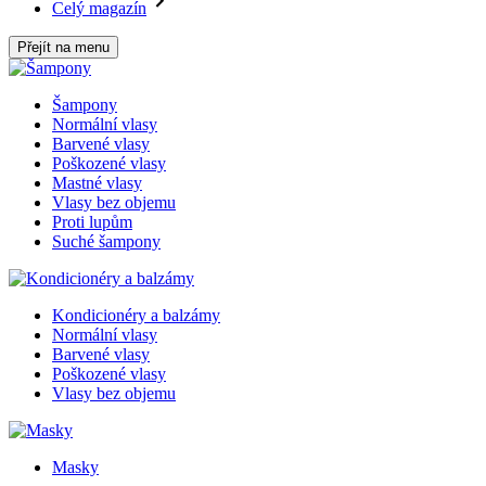
Celý magazín
Přejít na menu
Šampony
Normální vlasy
Barvené vlasy
Poškozené vlasy
Mastné vlasy
Vlasy bez objemu
Proti lupům
Suché šampony
Kondicionéry a balzámy
Normální vlasy
Barvené vlasy
Poškozené vlasy
Vlasy bez objemu
Masky