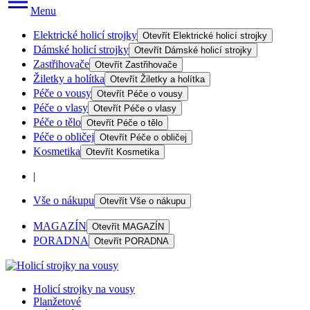
Menu
Elektrické holicí strojky
Otevřít
Elektrické holicí strojky
Dámské holicí strojky
Otevřít
Dámské holicí strojky
Zastřihovače
Otevřít
Zastřihovače
Žiletky a holítka
Otevřít
Žiletky a holítka
Péče o vousy
Otevřít
Péče o vousy
Péče o vlasy
Otevřít
Péče o vlasy
Péče o tělo
Otevřít
Péče o tělo
Péče o obličej
Otevřít
Péče o obličej
Kosmetika
Otevřít
Kosmetika
|
Vše o nákupu
Otevřít
Vše o nákupu
MAGAZÍN
Otevřít
MAGAZÍN
PORADNA
Otevřít
PORADNA
Holicí strojky na vousy
Planžetové