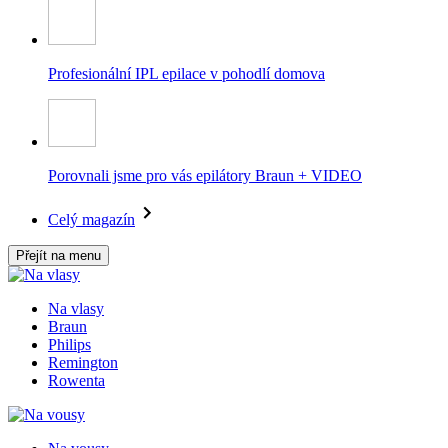
Profesionální IPL epilace v pohodlí domova
Porovnali jsme pro vás epilátory Braun + VIDEO
Celý magazín
Přejít na menu
Na vlasy
Braun
Philips
Remington
Rowenta