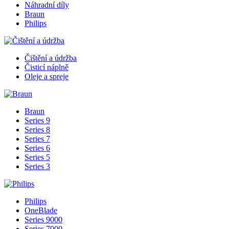
Náhradní díly
Braun
Philips
Čištění a údržba
Čisticí náplně
Oleje a spreje
Braun
Series 9
Series 8
Series 7
Series 6
Series 5
Series 3
Philips
OneBlade
Series 9000
Series 7000