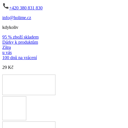
+420 380 831 830
info@holime.cz
kdykoliv
95 % zboží skladem
Dárky k produktům
Zítra
u vás
100 dnů na vrácení
29 Kč