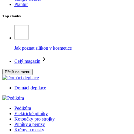
Plantur
Top články
Jak poznat silikon v kosmetice
Celý magazín
Přejít na menu
Domácí depilace
Pedikúra
Elektrické pilníky
Kotoučky pro strojky
Pilníky a pemzy
Krémy a masky