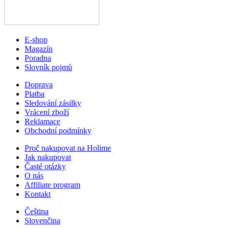
E-shop
Magazín
Poradna
Slovník pojmů
Doprava
Platba
Sledování zásilky
Vrácení zboží
Reklamace
Obchodní podmínky
Proč nakupovat na Holime
Jak nakupovat
Časté otázky
O nás
Affiliate program
Kontakt
Čeština
Slovenčina