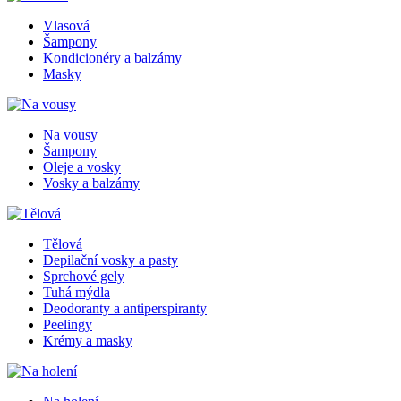
Vlasová
Šampony
Kondicionéry a balzámy
Masky
Na vousy
Šampony
Oleje a vosky
Vosky a balzámy
Tělová
Depilační vosky a pasty
Sprchové gely
Tuhá mýdla
Deodoranty a antiperspiranty
Peelingy
Krémy a masky