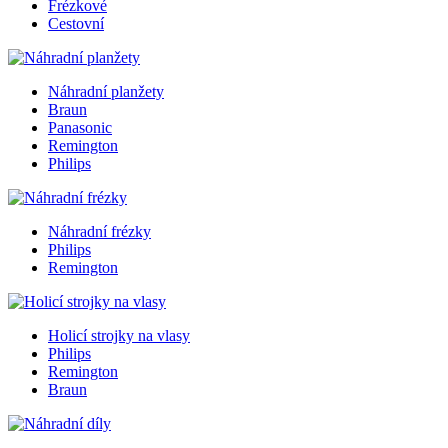
Frézkové
Cestovní
Náhradní planžety
Braun
Panasonic
Remington
Philips
Náhradní frézky
Philips
Remington
Holicí strojky na vlasy
Philips
Remington
Braun