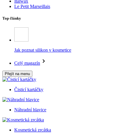
Italwax
Le Petit Marseillais
Top články
Jak poznat silikon v kosmetice
Celý magazín
Přejít na menu
Čisticí kartáčky
Náhradní hlavice
Kosmetická zrcátka