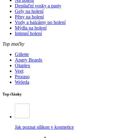
Na holení
Depilační vosky a pasty
Gely na holení
Pěny na holení
Vody a balzámy po holení
Mýdla na holení
Intimní holení
Top značky
Gillette
Angry Beards
Olaplex
Veet
Proraso
Weleda
Top články
Jak poznat silikon v kosmetice