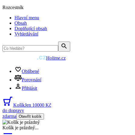
Rozcestník
Hlavní menu
Obsah
Doplňující obsah
Vyhledávání
Holime.cz
Oblíbené
Porovnání
Přihlásit
Košík
Jen 10000 Kč
do dopravy
zdarma
Otevřít košík
Košík je prázdný
...