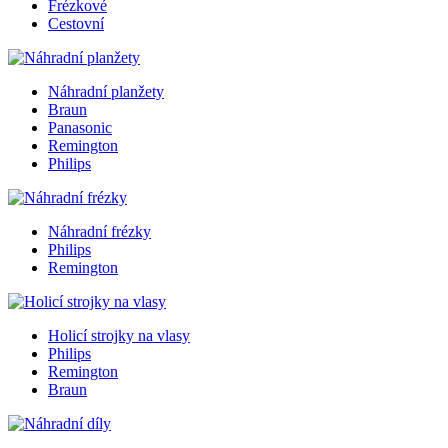
Frézkové
Cestovní
Náhradní planžety
Braun
Panasonic
Remington
Philips
Náhradní frézky
Philips
Remington
Holicí strojky na vlasy
Philips
Remington
Braun