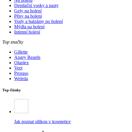
Na holení
Depilační vosky a pasty
Gely na holení
Pěny na holení
Vody a balzámy po holení
Mýdla na holení
Intimní holení
Top značky
Gillette
Angry Beards
Olaplex
Veet
Proraso
Weleda
Top články
Jak poznat silikon v kosmetice