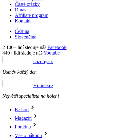
Časté otázky
O nás
Affiliate program
Kontakt
Čeština
Slovenčina
2 100+ lidí sleduje náš
Facebook
440+ lidí sleduje náš
Youtube
nazuby.cz
Úsměv každý den
Holime.cz
Největší specialista na holení
E-shop
Magazín
Poradna
Vše o nákupu