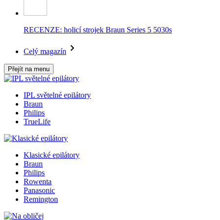
RECENZE: holicí strojek Braun Series 5 5030s
Celý magazín
Přejít na menu
IPL světelné epilátory
Braun
Philips
TrueLife
Klasické epilátory
Braun
Philips
Rowenta
Panasonic
Remington