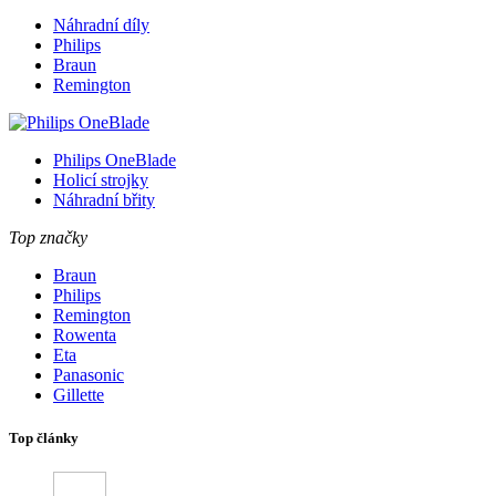
Náhradní díly
Philips
Braun
Remington
Philips OneBlade
Holicí strojky
Náhradní břity
Top značky
Braun
Philips
Remington
Rowenta
Eta
Panasonic
Gillette
Top články