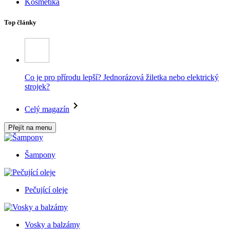
Kosmetika
Top články
Co je pro přírodu lepší? Jednorázová žiletka nebo elektrický
strojek?
Celý magazín
Přejít na menu
Šampony
Pečující oleje
Vosky a balzámy