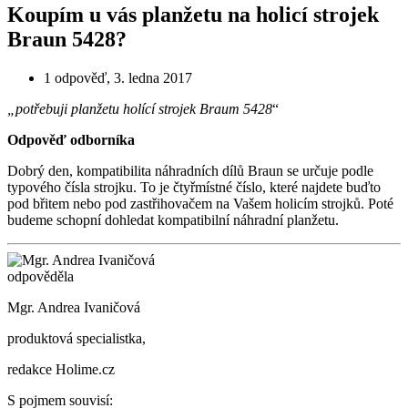
Koupím u vás planžetu na holicí strojek
Braun 5428?
1 odpověď
,
3. ledna 2017
„potřebuji planžetu holící strojek Braum 5428
“
Odpověď odborníka
Dobrý den, kompatibilita náhradních dílů Braun se určuje podle
typového čísla strojku. To je čtyřmístné číslo, které najdete buďto
pod břitem nebo pod zastřihovačem na Vašem holicím strojků. Poté
budeme schopní dohledat kompatibilní náhradní planžetu.
odpověděla
Mgr. Andrea Ivaničová
produktová specialistka,
redakce Holime.cz
S pojmem souvisí
: