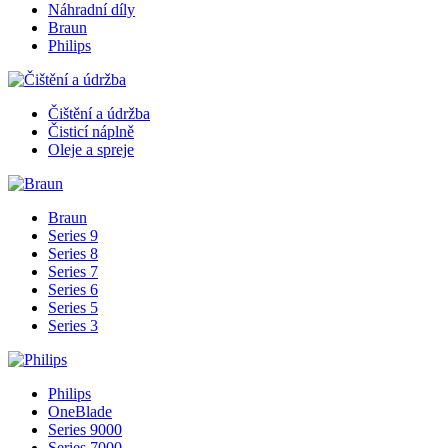
Náhradní díly
Braun
Philips
Čištění a údržba
Čisticí náplně
Oleje a spreje
Braun
Series 9
Series 8
Series 7
Series 6
Series 5
Series 3
Philips
OneBlade
Series 9000
Series 7000