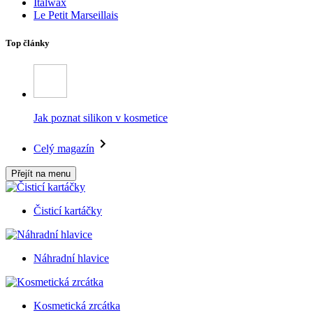
Italwax
Le Petit Marseillais
Top články
Jak poznat silikon v kosmetice
Celý magazín
Přejít na menu
Čisticí kartáčky
Náhradní hlavice
Kosmetická zrcátka