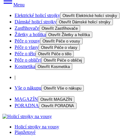
Menu
Elektrické holicí strojky
Otevřít
Elektrické holicí strojky
Dámské holicí strojky
Otevřít
Dámské holicí strojky
Zastřihovače
Otevřít
Zastřihovače
Žiletky a holítka
Otevřít
Žiletky a holítka
Péče o vousy
Otevřít
Péče o vousy
Péče o vlasy
Otevřít
Péče o vlasy
Péče o tělo
Otevřít
Péče o tělo
Péče o obličej
Otevřít
Péče o obličej
Kosmetika
Otevřít
Kosmetika
|
Vše o nákupu
Otevřít
Vše o nákupu
MAGAZÍN
Otevřít
MAGAZÍN
PORADNA
Otevřít
PORADNA
Holicí strojky na vousy
Planžetové