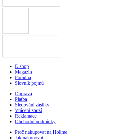
E-shop
Magazín
Poradna
Slovník pojmů
Doprava
Platba
Sledování zásilky
Vrácení zboží
Reklamace
Obchodní podmínky
Proč nakupovat na Holime
Jak nakupovat