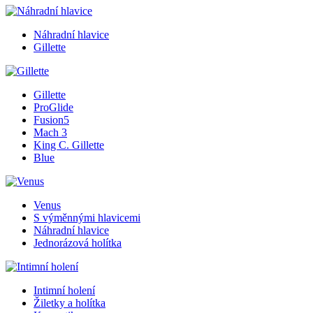
Náhradní hlavice
Gillette
Gillette
ProGlide
Fusion5
Mach 3
King C. Gillette
Blue
Venus
S výměnnými hlavicemi
Náhradní hlavice
Jednorázová holítka
Intimní holení
Žiletky a holítka