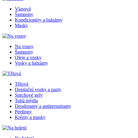
Vlasová
Šampony
Kondicionéry a balzámy
Masky
Na vousy
Šampony
Oleje a vosky
Vosky a balzámy
Tělová
Depilační vosky a pasty
Sprchové gely
Tuhá mýdla
Deodoranty a antiperspiranty
Peelingy
Krémy a masky