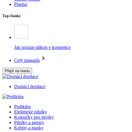
Plantur
Top články
Jak poznat silikon v kosmetice
Celý magazín
Přejít na menu
Domácí depilace
Pedikúra
Elektrické pilníky
Kotoučky pro strojky
Pilníky a pemzy
Krémy a masky