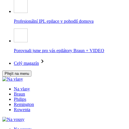
Profesionální IPL epilace v pohodlí domova
Porovnali jsme pro vás epilátory Braun + VIDEO
Celý magazín
Přejít na menu
Na vlasy
Braun
Philips
Remington
Rowenta