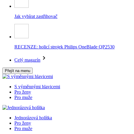
Jak vybírat zastřihovač
RECENZE: holicí strojek Philips OneBlade QP2530
Celý magazín
Přejít na menu
S výměnnými hlavicemi
Pro ženy
Pro muže
Jednorázová holítka
Pro ženy
Pro muže