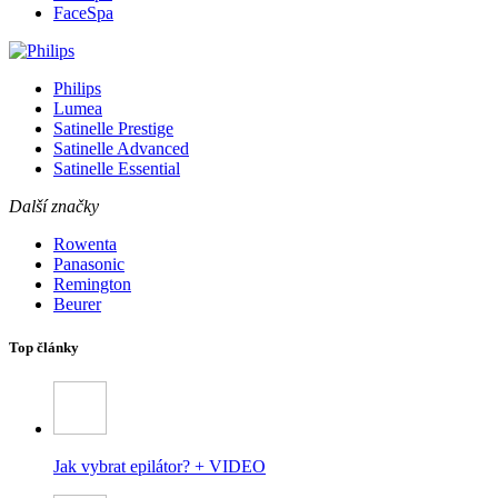
FaceSpa
Philips
Lumea
Satinelle Prestige
Satinelle Advanced
Satinelle Essential
Další značky
Rowenta
Panasonic
Remington
Beurer
Top články
Jak vybrat epilátor? + VIDEO