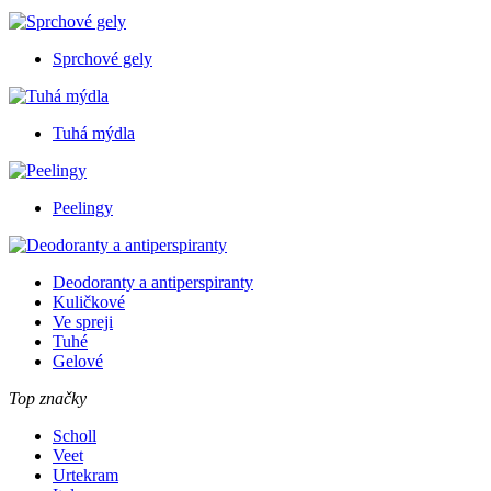
Sprchové gely
Tuhá mýdla
Peelingy
Deodoranty a antiperspiranty
Kuličkové
Ve spreji
Tuhé
Gelové
Top značky
Scholl
Veet
Urtekram