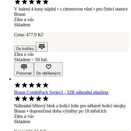
V balení 4 kusy náplní • s citronovou vůní • pro čisticí stanice
Braun
Zítra u vás
Skladem
Cena:
477
,9 Kč
Do košíku
Porovnat
Zítra u vás
Skladem > 50 bal.
Porovnat
Do oblíbených
Braun CombiPack Series3 - 32B náhradní planžeta
Náhradní břitový blok a holicí folie pro některé holicí strojky
Braun • doporučená doba výměny po 18 měsících
Zítra u vás
Skladem