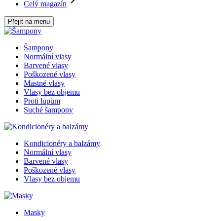
Celý magazín
Přejít na menu
Šampony
Normální vlasy
Barvené vlasy
Poškozené vlasy
Mastné vlasy
Vlasy bez objemu
Proti lupům
Suché šampony
Kondicionéry a balzámy
Normální vlasy
Barvené vlasy
Poškozené vlasy
Vlasy bez objemu
Masky