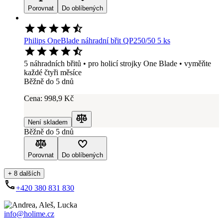
Porovnat
Do oblíbených
Philips OneBlade náhradní břit QP250/50 5 ks
5 náhradních břitů • pro holicí strojky One Blade • vyměňte
každé čtyři měsíce
Běžně do 5 dnů
Cena:
998
,9 Kč
Není skladem
Porovnat
Běžně do 5 dnů
Porovnat
Do oblíbených
+ 8 dalších
+420 380 831 830
info@holime.cz