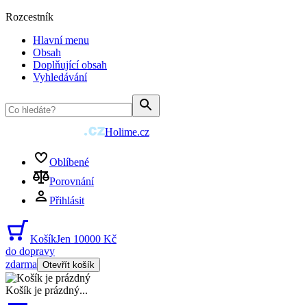
Rozcestník
Hlavní menu
Obsah
Doplňující obsah
Vyhledávání
Holime.cz
Oblíbené
Porovnání
Přihlásit
Košík
Jen 10000 Kč
do dopravy
zdarma
Otevřít košík
Košík je prázdný
...