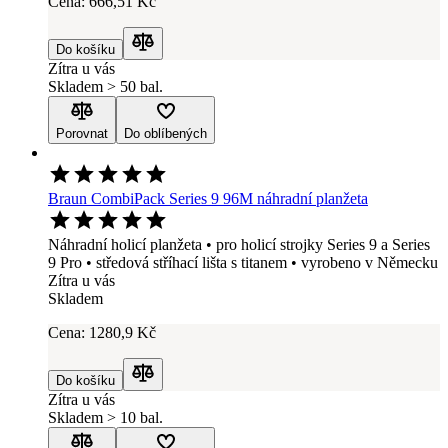
Cena:
666
,51 Kč
Do košíku
Porovnat
Zítra u vás
Skladem > 50 bal.
Porovnat
Do oblíbených
Braun CombiPack Series 9 96M náhradní planžeta
Náhradní holicí planžeta • pro holicí strojky Series 9 a Series
9 Pro • středová stříhací lišta s titanem • vyrobeno v Německu
Zítra u vás
Skladem
Cena:
1280
,9 Kč
Do košíku
Porovnat
Zítra u vás
Skladem > 10 bal.