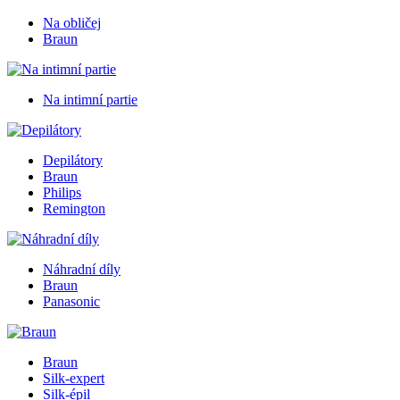
Na obličej
Braun
Na intimní partie
Depilátory
Braun
Philips
Remington
Náhradní díly
Braun
Panasonic
Braun
Silk-expert
Silk-épil