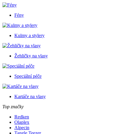
Fény
Kulmy a stylery
Žehličky na vlasy
Speciální péče
Kartáče na vlasy
Top značky
Redken
Olaplex
Alpecin
Tangle Teezer