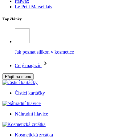
Italwax
Le Petit Marseillais
Top články
Jak poznat silikon v kosmetice
Celý magazín
Přejít na menu
Čisticí kartáčky
Náhradní hlavice
Kosmetická zrcátka