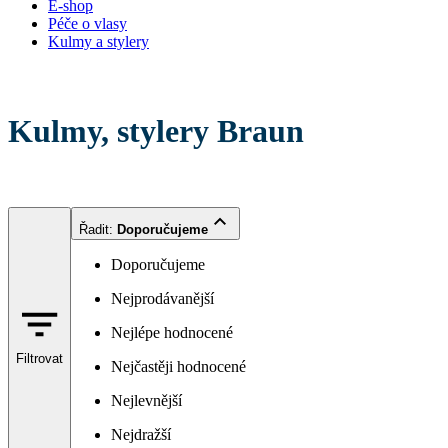
E-shop
Péče o vlasy
Kulmy a stylery
Kulmy, stylery Braun
Řadit
:
Doporučujeme
Doporučujeme
Nejprodávanější
Nejlépe hodnocené
Filtrovat
Nejčastěji hodnocené
Nejlevnější
Nejdražší