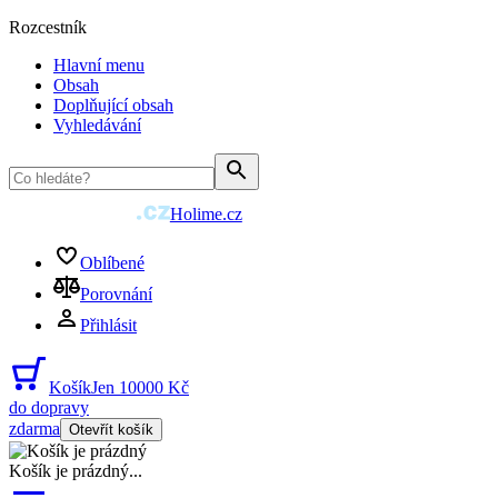
Rozcestník
Hlavní menu
Obsah
Doplňující obsah
Vyhledávání
Holime.cz
Oblíbené
Porovnání
Přihlásit
Košík
Jen 10000 Kč
do dopravy
zdarma
Otevřít košík
Košík je prázdný
...