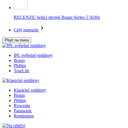
RECENZE: holicí strojek Braun Series 5 5030s
Celý magazín
Přejít na menu
IPL světelné epilátory
Braun
Philips
TrueLife
Klasické epilátory
Braun
Philips
Rowenta
Panasonic
Remington