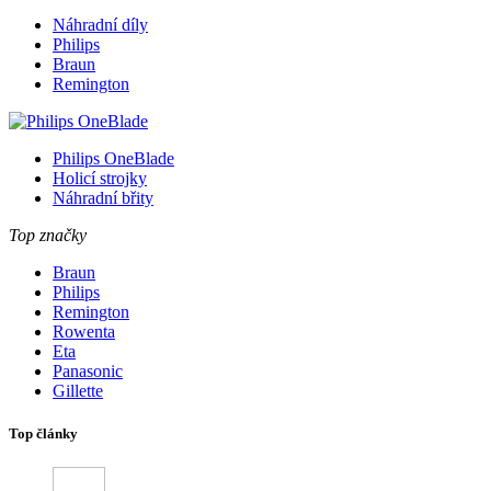
Náhradní díly
Philips
Braun
Remington
Philips OneBlade
Holicí strojky
Náhradní břity
Top značky
Braun
Philips
Remington
Rowenta
Eta
Panasonic
Gillette
Top články