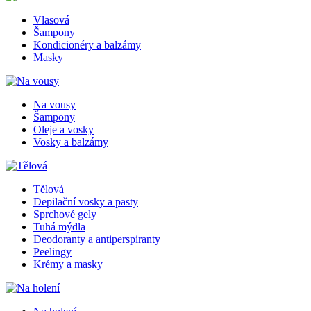
Vlasová
Šampony
Kondicionéry a balzámy
Masky
Na vousy
Šampony
Oleje a vosky
Vosky a balzámy
Tělová
Depilační vosky a pasty
Sprchové gely
Tuhá mýdla
Deodoranty a antiperspiranty
Peelingy
Krémy a masky