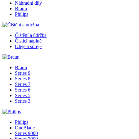
Náhradní díly
Braun
Philips
Čištění a údržba
Čisticí náplně
Oleje a spreje
Braun
Series 9
Series 8
Series 7
Series 6
Series 5
Series 3
Philips
OneBlade
Series 9000
Series 7000