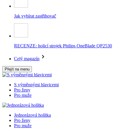
Jak vybírat zastřihovač
RECENZE: holicí strojek Philips OneBlade QP2530
Celý magazín
Přejít na menu
S výměnnými hlavicemi
Pro ženy
Pro muže
Jednorázová holítka
Pro ženy
Pro muže