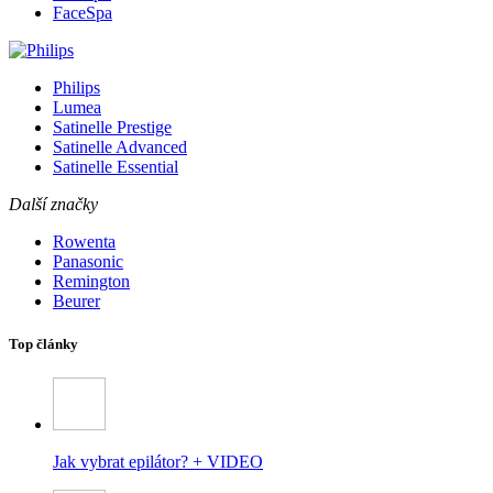
FaceSpa
Philips
Lumea
Satinelle Prestige
Satinelle Advanced
Satinelle Essential
Další značky
Rowenta
Panasonic
Remington
Beurer
Top články
Jak vybrat epilátor? + VIDEO