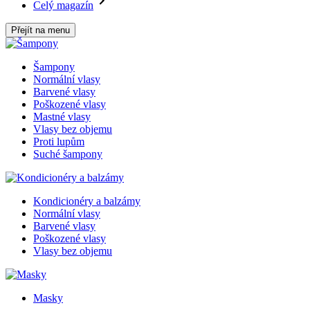
Celý magazín
Přejít na menu
Šampony
Normální vlasy
Barvené vlasy
Poškozené vlasy
Mastné vlasy
Vlasy bez objemu
Proti lupům
Suché šampony
Kondicionéry a balzámy
Normální vlasy
Barvené vlasy
Poškozené vlasy
Vlasy bez objemu
Masky