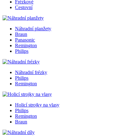
Frézkové
Cestovní
Náhradní planžety
Braun
Panasonic
Remington
Philips
Náhradní frézky
Philips
Remington
Holicí strojky na vlasy
Philips
Remington
Braun