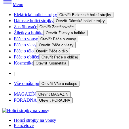
Menu
Elektrické holicí strojky
Otevřít
Elektrické holicí strojky
Dámské holicí strojky
Otevřít
Dámské holicí strojky
Zastřihovače
Otevřít
Zastřihovače
Žiletky a holítka
Otevřít
Žiletky a holítka
Péče o vousy
Otevřít
Péče o vousy
Péče o vlasy
Otevřít
Péče o vlasy
Péče o tělo
Otevřít
Péče o tělo
Péče o obličej
Otevřít
Péče o obličej
Kosmetika
Otevřít
Kosmetika
|
Vše o nákupu
Otevřít
Vše o nákupu
MAGAZÍN
Otevřít
MAGAZÍN
PORADNA
Otevřít
PORADNA
Holicí strojky na vousy
Planžetové