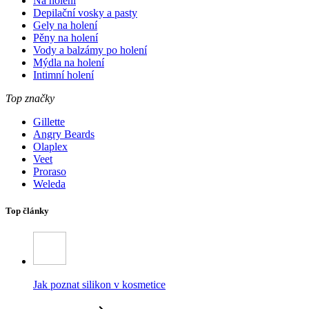
Na holení
Depilační vosky a pasty
Gely na holení
Pěny na holení
Vody a balzámy po holení
Mýdla na holení
Intimní holení
Top značky
Gillette
Angry Beards
Olaplex
Veet
Proraso
Weleda
Top články
Jak poznat silikon v kosmetice