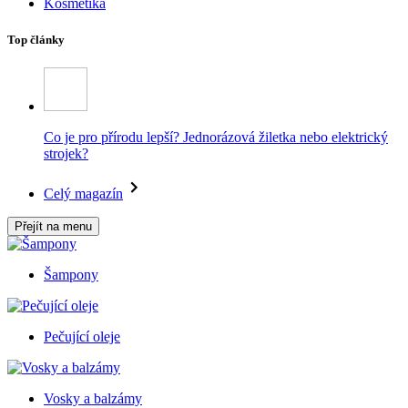
Kosmetika
Top články
Co je pro přírodu lepší? Jednorázová žiletka nebo elektrický
strojek?
Celý magazín
Přejít na menu
Šampony
Pečující oleje
Vosky a balzámy