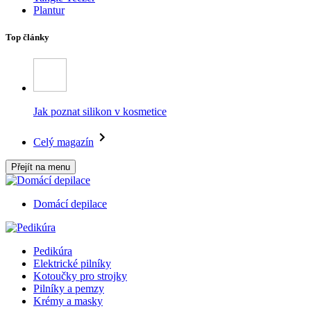
Plantur
Top články
Jak poznat silikon v kosmetice
Celý magazín
Přejít na menu
Domácí depilace
Pedikúra
Elektrické pilníky
Kotoučky pro strojky
Pilníky a pemzy
Krémy a masky