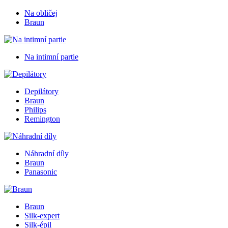
Na obličej
Braun
Na intimní partie
Depilátory
Braun
Philips
Remington
Náhradní díly
Braun
Panasonic
Braun
Silk-expert
Silk-épil