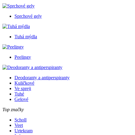
Sprchové gely
Tuhá mýdla
Peelingy
Deodoranty a antiperspiranty
Kuličkové
Ve spreji
Tuhé
Gelové
Top značky
Scholl
Veet
Urtekram