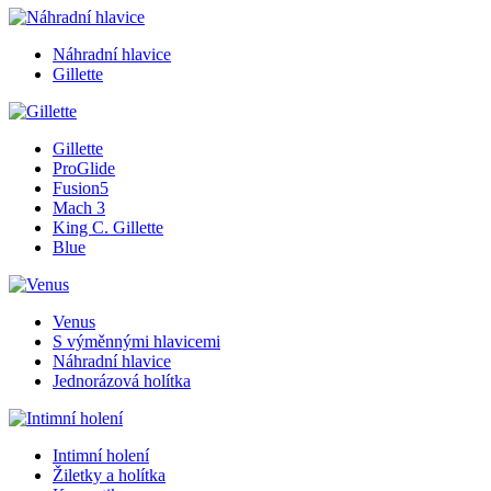
Náhradní hlavice
Gillette
Gillette
ProGlide
Fusion5
Mach 3
King C. Gillette
Blue
Venus
S výměnnými hlavicemi
Náhradní hlavice
Jednorázová holítka
Intimní holení
Žiletky a holítka