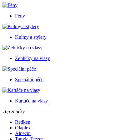
Fény
Kulmy a stylery
Žehličky na vlasy
Speciální péče
Kartáče na vlasy
Top značky
Redken
Olaplex
Alpecin
Tangle Teezer