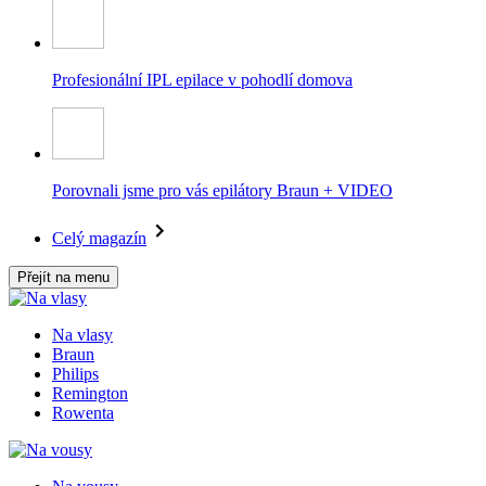
Profesionální IPL epilace v pohodlí domova
Porovnali jsme pro vás epilátory Braun + VIDEO
Celý magazín
Přejít na menu
Na vlasy
Braun
Philips
Remington
Rowenta