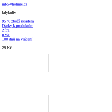
info@holime.cz
kdykoliv
95 % zboží skladem
Dárky k produktům
Zítra
u vás
100 dnů na vrácení
29 Kč