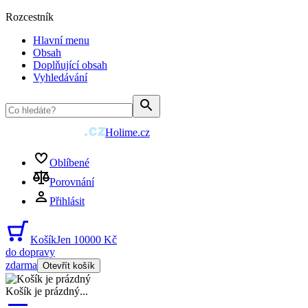
Rozcestník
Hlavní menu
Obsah
Doplňující obsah
Vyhledávání
Holime.cz
Oblíbené
Porovnání
Přihlásit
Košík
Jen 10000 Kč
do dopravy
zdarma
Otevřít košík
Košík je prázdný
...