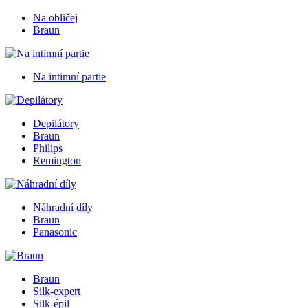
Na obličej
Braun
Na intimní partie
Depilátory
Braun
Philips
Remington
Náhradní díly
Braun
Panasonic
Braun
Silk-expert
Silk-épil