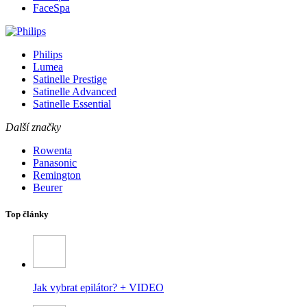
FaceSpa
Philips
Lumea
Satinelle Prestige
Satinelle Advanced
Satinelle Essential
Další značky
Rowenta
Panasonic
Remington
Beurer
Top články
Jak vybrat epilátor? + VIDEO