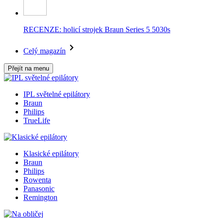
RECENZE: holicí strojek Braun Series 5 5030s
Celý magazín
Přejít na menu
IPL světelné epilátory
Braun
Philips
TrueLife
Klasické epilátory
Braun
Philips
Rowenta
Panasonic
Remington