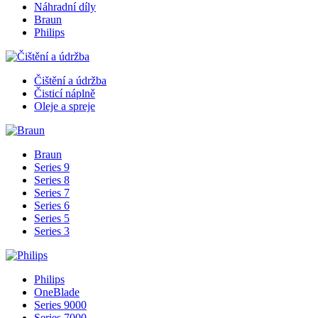
Náhradní díly
Braun
Philips
Čištění a údržba
Čisticí náplně
Oleje a spreje
Braun
Series 9
Series 8
Series 7
Series 6
Series 5
Series 3
Philips
OneBlade
Series 9000
Series 7000