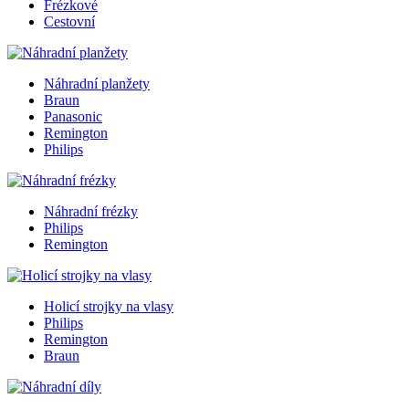
Frézkové
Cestovní
Náhradní planžety
Braun
Panasonic
Remington
Philips
Náhradní frézky
Philips
Remington
Holicí strojky na vlasy
Philips
Remington
Braun