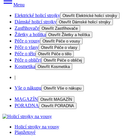
Menu
Elektrické holicí strojky
Otevřít
Elektrické holicí strojky
Dámské holicí strojky
Otevřít
Dámské holicí strojky
Zastřihovače
Otevřít
Zastřihovače
Žiletky a holítka
Otevřít
Žiletky a holítka
Péče o vousy
Otevřít
Péče o vousy
Péče o vlasy
Otevřít
Péče o vlasy
Péče o tělo
Otevřít
Péče o tělo
Péče o obličej
Otevřít
Péče o obličej
Kosmetika
Otevřít
Kosmetika
|
Vše o nákupu
Otevřít
Vše o nákupu
MAGAZÍN
Otevřít
MAGAZÍN
PORADNA
Otevřít
PORADNA
Holicí strojky na vousy
Planžetové