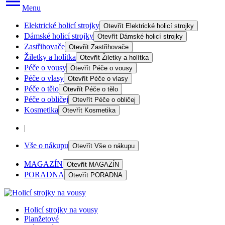
Menu
Elektrické holicí strojky
Otevřít
Elektrické holicí strojky
Dámské holicí strojky
Otevřít
Dámské holicí strojky
Zastřihovače
Otevřít
Zastřihovače
Žiletky a holítka
Otevřít
Žiletky a holítka
Péče o vousy
Otevřít
Péče o vousy
Péče o vlasy
Otevřít
Péče o vlasy
Péče o tělo
Otevřít
Péče o tělo
Péče o obličej
Otevřít
Péče o obličej
Kosmetika
Otevřít
Kosmetika
|
Vše o nákupu
Otevřít
Vše o nákupu
MAGAZÍN
Otevřít
MAGAZÍN
PORADNA
Otevřít
PORADNA
Holicí strojky na vousy
Planžetové