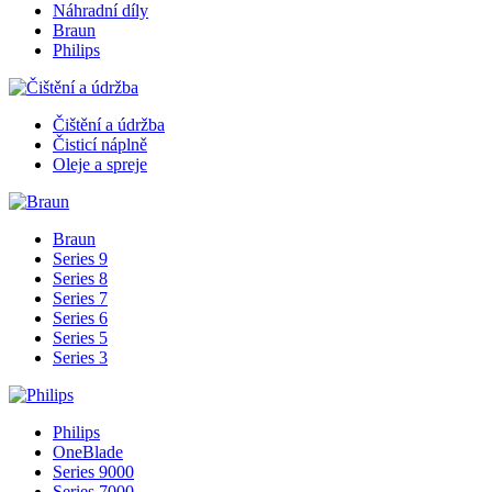
Náhradní díly
Braun
Philips
Čištění a údržba
Čisticí náplně
Oleje a spreje
Braun
Series 9
Series 8
Series 7
Series 6
Series 5
Series 3
Philips
OneBlade
Series 9000
Series 7000