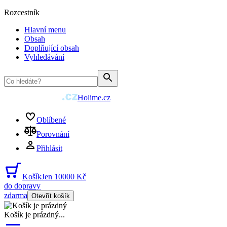
Rozcestník
Hlavní menu
Obsah
Doplňující obsah
Vyhledávání
Holime.cz
Oblíbené
Porovnání
Přihlásit
Košík
Jen 10000 Kč
do dopravy
zdarma
Otevřít košík
Košík je prázdný
...