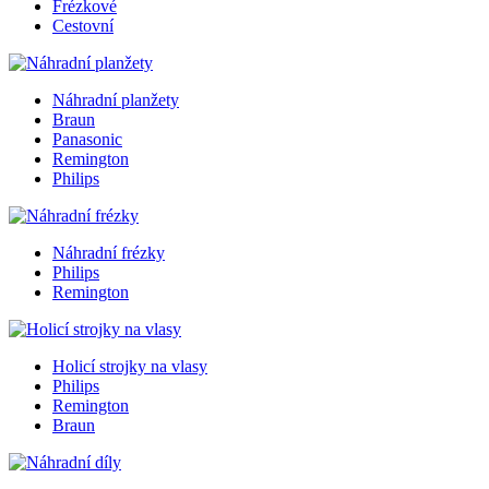
Frézkové
Cestovní
Náhradní planžety
Braun
Panasonic
Remington
Philips
Náhradní frézky
Philips
Remington
Holicí strojky na vlasy
Philips
Remington
Braun