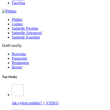
FaceSpa
Philips
Lumea
Satinelle Prestige
Satinelle Advanced
Satinelle Essential
Další značky
Rowenta
Panasonic
Remington
Beurer
Top články
Jak vybrat epilátor? + VIDEO