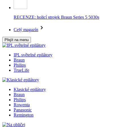
RECENZE: holicí strojek Braun Series 5 5030s
Celý magazín
Přejít na menu
IPL světelné epilátory
Braun
Philips
TrueLife
Klasické epilátory
Braun
Philips
Rowenta
Panasonic
Remington