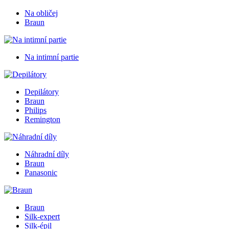
Na obličej
Braun
Na intimní partie
Depilátory
Braun
Philips
Remington
Náhradní díly
Braun
Panasonic
Braun
Silk-expert
Silk-épil