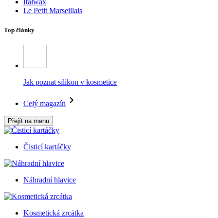
Italwax
Le Petit Marseillais
Top články
Jak poznat silikon v kosmetice
Celý magazín
Přejít na menu
Čisticí kartáčky
Náhradní hlavice
Kosmetická zrcátka