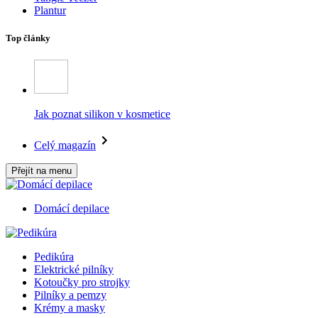
Plantur
Top články
Jak poznat silikon v kosmetice
Celý magazín
Přejít na menu
Domácí depilace
Pedikúra
Elektrické pilníky
Kotoučky pro strojky
Pilníky a pemzy
Krémy a masky