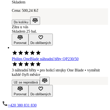
Skladem
Cena:
500
,24 Kč
Do košíku
Porovnat
Zítra u vás
Skladem 25 bal.
Porovnat
Do oblíbených
Philips OneBlade náhradní břity QP230/50
3 náhradní břity • pro holicí strojky One Blade • vyměnit
každé čtyři měsíce
Už se neprodává
Porovnat
Porovnat
Do oblíbených
+420 380 831 830