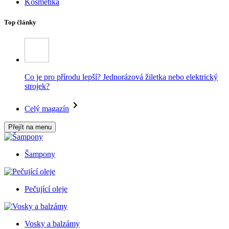
Kosmetika
Top články
Co je pro přírodu lepší? Jednorázová žiletka nebo elektrický
strojek?
Celý magazín
Přejít na menu
Šampony
Pečující oleje
Vosky a balzámy