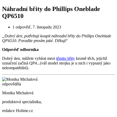
Náhradní břity do Phillips Oneblade
QP6510
1 odpověď
,
7. listopadu 2023
„Dobrý den, potřebuji koupit náhradní břity do Phillips Oneblade
QP6510. Poradíte prosím jaké. Děkuji
“
Odpověď odborníka
Dobrý den, můžete vybírat mezi
těmito břity
kromě těch, jejichž
označení začíná QP4...(váš model strojku je u nich i vypsaný jako
nekompatibilní).
odpověděla
Monika Michalová
produktová specialistka,
redakce Holime.cz