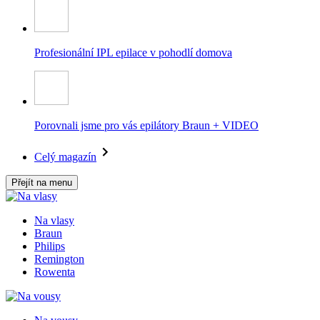
Profesionální IPL epilace v pohodlí domova
Porovnali jsme pro vás epilátory Braun + VIDEO
Celý magazín
Přejít na menu
Na vlasy
Braun
Philips
Remington
Rowenta