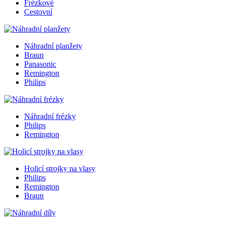
Frézkové
Cestovní
Náhradní planžety
Braun
Panasonic
Remington
Philips
Náhradní frézky
Philips
Remington
Holicí strojky na vlasy
Philips
Remington
Braun