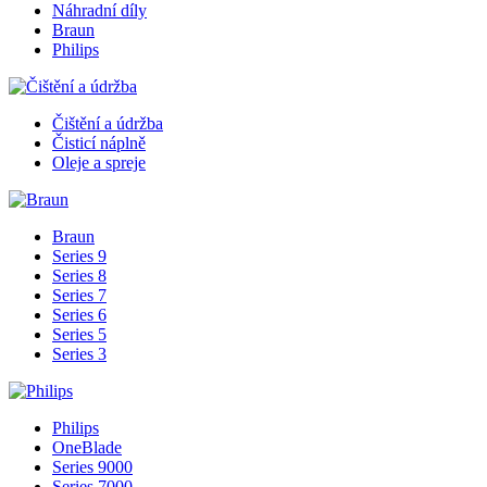
Náhradní díly
Braun
Philips
Čištění a údržba
Čisticí náplně
Oleje a spreje
Braun
Series 9
Series 8
Series 7
Series 6
Series 5
Series 3
Philips
OneBlade
Series 9000
Series 7000