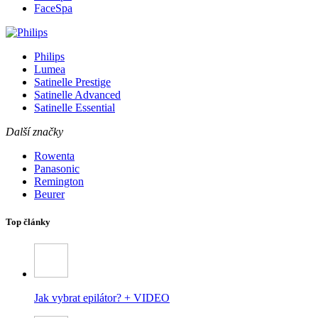
FaceSpa
Philips
Lumea
Satinelle Prestige
Satinelle Advanced
Satinelle Essential
Další značky
Rowenta
Panasonic
Remington
Beurer
Top články
Jak vybrat epilátor? + VIDEO