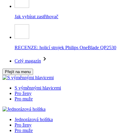
Jak vybírat zastřihovač
RECENZE: holicí strojek Philips OneBlade QP2530
Celý magazín
Přejít na menu
S výměnnými hlavicemi
Pro ženy
Pro muže
Jednorázová holítka
Pro ženy
Pro muže