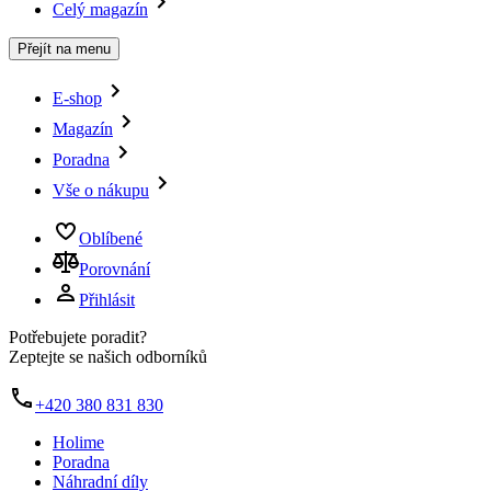
Celý magazín
Přejít na menu
E-shop
Magazín
Poradna
Vše o nákupu
Oblíbené
Porovnání
Přihlásit
Potřebujete poradit?
Zeptejte se našich odborníků
+420 380 831 830
Holime
Poradna
Náhradní díly