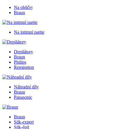
Na obličej
Braun
Na intimní partie
Depilátory
Braun
Philips
Remington
Náhradní díly
Braun
Panasonic
Braun
Silk-expert
Silk-épil