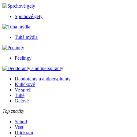
Sprchové gely
Tuhá mýdla
Peelingy
Deodoranty a antiperspiranty
Kuličkové
Ve spreji
Tuhé
Gelové
Top značky
Scholl
Veet
Urtekram