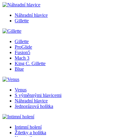
Náhradní hlavice
Gillette
Gillette
ProGlide
Fusion5
Mach 3
King C. Gillette
Blue
Venus
S výměnnými hlavicemi
Náhradní hlavice
Jednorázová holítka
Intimní holení
Žiletky a holítka