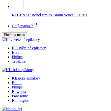
RECENZE: holicí strojek Braun Series 5 5030s
Celý magazín
Přejít na menu
IPL světelné epilátory
Braun
Philips
TrueLife
Klasické epilátory
Braun
Philips
Rowenta
Panasonic
Remington