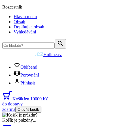
Rozcestník
Hlavní menu
Obsah
Doplňující obsah
Vyhledávání
Holime.cz
Oblíbené
Porovnání
Přihlásit
Košík
Jen 10000 Kč
do dopravy
zdarma
Otevřít košík
Košík je prázdný
...