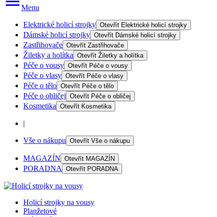
Menu
Elektrické holicí strojky
Otevřít
Elektrické holicí strojky
Dámské holicí strojky
Otevřít
Dámské holicí strojky
Zastřihovače
Otevřít
Zastřihovače
Žiletky a holítka
Otevřít
Žiletky a holítka
Péče o vousy
Otevřít
Péče o vousy
Péče o vlasy
Otevřít
Péče o vlasy
Péče o tělo
Otevřít
Péče o tělo
Péče o obličej
Otevřít
Péče o obličej
Kosmetika
Otevřít
Kosmetika
|
Vše o nákupu
Otevřít
Vše o nákupu
MAGAZÍN
Otevřít
MAGAZÍN
PORADNA
Otevřít
PORADNA
Holicí strojky na vousy
Planžetové