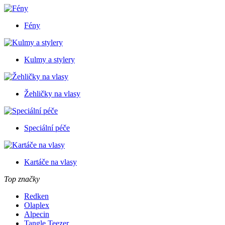
Fény
Kulmy a stylery
Žehličky na vlasy
Speciální péče
Kartáče na vlasy
Top značky
Redken
Olaplex
Alpecin
Tangle Teezer