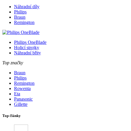
Náhradní díly
Philips
Braun
Remington
Philips OneBlade
Holicí strojky
Náhradní břity
Top značky
Braun
Philips
Remington
Rowenta
Eta
Panasonic
Gillette
Top články