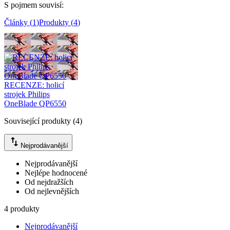
S pojmem souvisí
:
Články
(
1
)
Produkty
(
4
)
Související články
(
1
)
RECENZE: holicí
strojek Philips
OneBlade QP6550
Související produkty
(
4
)
Nejprodávanější
Nejprodávanější
Nejlépe hodnocené
Od nejdražších
Od nejlevnějších
4 produkty
Nejprodávanější