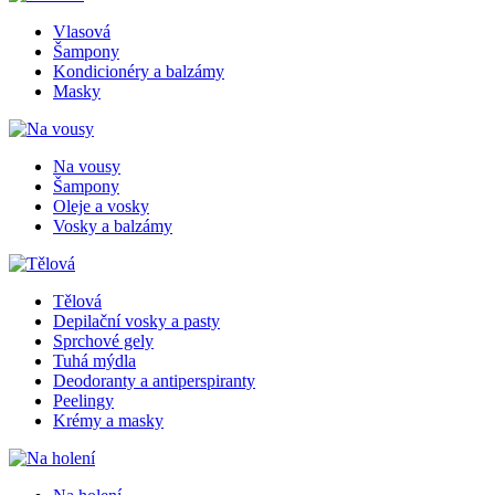
Vlasová
Šampony
Kondicionéry a balzámy
Masky
Na vousy
Šampony
Oleje a vosky
Vosky a balzámy
Tělová
Depilační vosky a pasty
Sprchové gely
Tuhá mýdla
Deodoranty a antiperspiranty
Peelingy
Krémy a masky