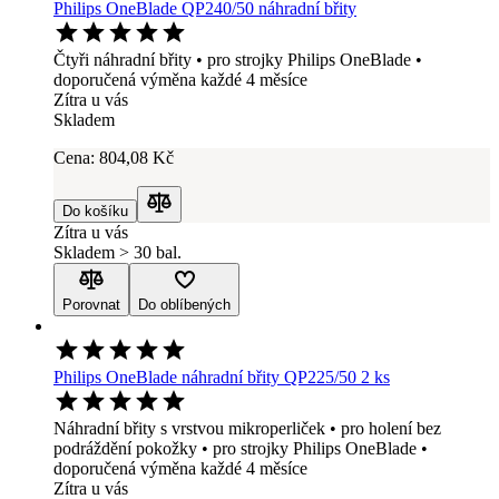
Philips OneBlade QP240/50 náhradní břity
Čtyři náhradní břity • pro strojky Philips OneBlade •
doporučená výměna každé 4 měsíce
Zítra u vás
Skladem
Cena:
804
,08 Kč
Do košíku
Porovnat
Zítra u vás
Skladem > 30 bal.
Porovnat
Do oblíbených
Philips OneBlade náhradní břity QP225/50 2 ks
Náhradní břity s vrstvou mikroperliček • pro holení bez
podráždění pokožky • pro strojky Philips OneBlade •
doporučená výměna každé 4 měsíce
Zítra u vás