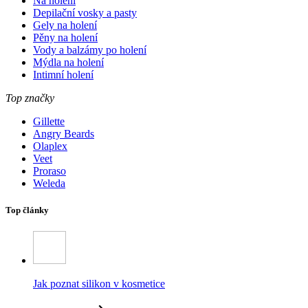
Na holení
Depilační vosky a pasty
Gely na holení
Pěny na holení
Vody a balzámy po holení
Mýdla na holení
Intimní holení
Top značky
Gillette
Angry Beards
Olaplex
Veet
Proraso
Weleda
Top články
Jak poznat silikon v kosmetice