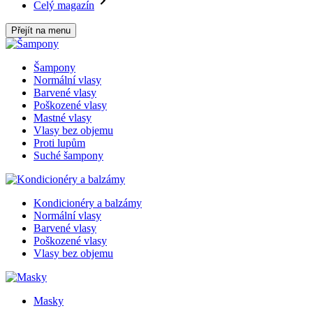
Celý magazín
Přejít na menu
Šampony
Normální vlasy
Barvené vlasy
Poškozené vlasy
Mastné vlasy
Vlasy bez objemu
Proti lupům
Suché šampony
Kondicionéry a balzámy
Normální vlasy
Barvené vlasy
Poškozené vlasy
Vlasy bez objemu
Masky