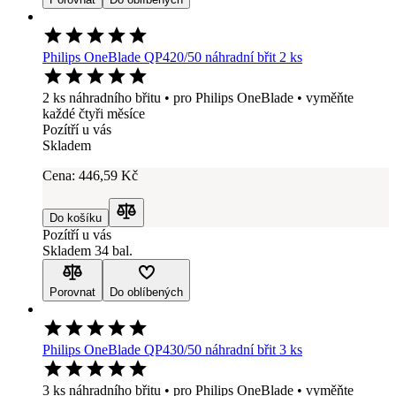
Philips OneBlade QP420/50 náhradní břit 2 ks
2 ks náhradního břitu • pro Philips OneBlade • vyměňte
každé čtyři měsíce
Pozítří u vás
Skladem
Cena:
446
,59 Kč
Do košíku
Porovnat
Pozítří u vás
Skladem 34 bal.
Porovnat
Do oblíbených
Philips OneBlade QP430/50 náhradní břit 3 ks
3 ks náhradního břitu • pro Philips OneBlade • vyměňte