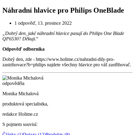
Náhradní hlavice pro Philips OneBlade
1 odpověď
,
13. prosince 2022
„Dobrý den, jaké náhradní hlavice pasují do Philips One Blade
QP6530? Děkuji.
“
Odpověď odborníka
Dobrý den, zde - https://www.holime.cz/nahradni-dily-pro-
zastrihovace?b=philips najdete všechny hlavice pro váš zastřihovač.
odpověděla
Monika Michalová
produktová specialistka,
redakce Holime.cz
S pojmem souvisí
:
Články
(
1
)
Dotazy
(
12
)
Produkty
(
8
)