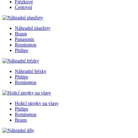
Frézkové
Cestovní
Náhradní planžety
Braun
Panasonic
Remington
Philips
Náhradní frézky
Philips
Remington
Holicí strojky na vlasy
Philips
Remington
Braun