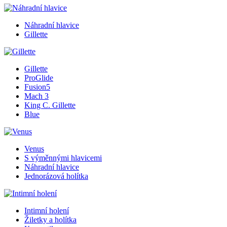
Náhradní hlavice
Gillette
Gillette
ProGlide
Fusion5
Mach 3
King C. Gillette
Blue
Venus
S výměnnými hlavicemi
Náhradní hlavice
Jednorázová holítka
Intimní holení
Žiletky a holítka