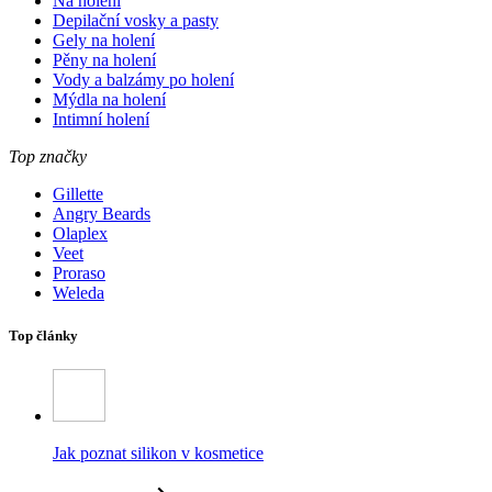
Na holení
Depilační vosky a pasty
Gely na holení
Pěny na holení
Vody a balzámy po holení
Mýdla na holení
Intimní holení
Top značky
Gillette
Angry Beards
Olaplex
Veet
Proraso
Weleda
Top články
Jak poznat silikon v kosmetice