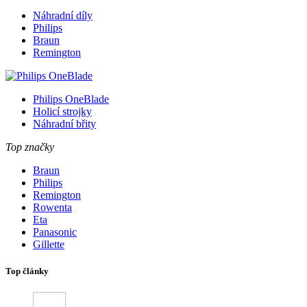
Náhradní díly
Philips
Braun
Remington
Philips OneBlade
Holicí strojky
Náhradní břity
Top značky
Braun
Philips
Remington
Rowenta
Eta
Panasonic
Gillette
Top články