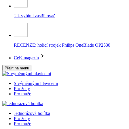
Jak vybírat zastřihovač
RECENZE: holicí strojek Philips OneBlade QP2530
Celý magazín
Přejít na menu
S výměnnými hlavicemi
Pro ženy
Pro muže
Jednorázová holítka
Pro ženy
Pro muže