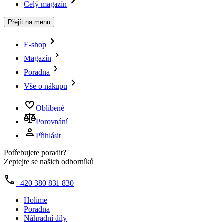
Celý magazín
Přejít na menu
E-shop
Magazín
Poradna
Vše o nákupu
Oblíbené
Porovnání
Přihlásit
Potřebujete poradit?
Zeptejte se našich odborníků
+420 380 831 830
Holime
Poradna
Náhradní díly