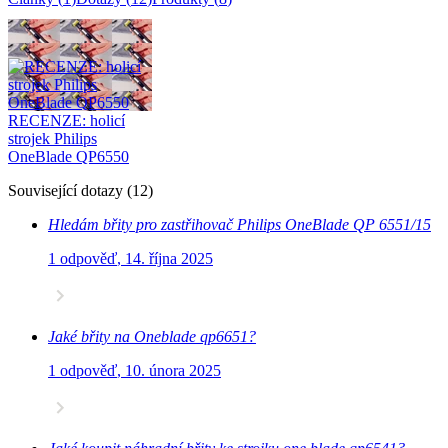
Související články
(
1
)
RECENZE: holicí
strojek Philips
OneBlade QP6550
Související dotazy
(
12
)
Hledám břity pro zastřihovač Philips OneBlade QP 6551/15
1 odpověď
,
14. října 2025
Jaké břity na Oneblade qp6651?
1 odpověď
,
10. února 2025