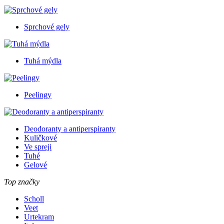
Sprchové gely
Tuhá mýdla
Peelingy
Deodoranty a antiperspiranty
Kuličkové
Ve spreji
Tuhé
Gelové
Top značky
Scholl
Veet
Urtekram