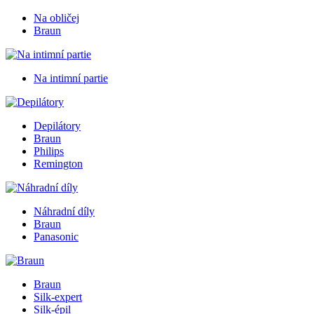
Na obličej
Braun
Na intimní partie
Depilátory
Braun
Philips
Remington
Náhradní díly
Braun
Panasonic
Braun
Silk-expert
Silk-épil