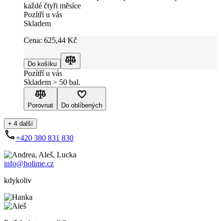
každé čtyři měsíce
Pozítří u vás
Skladem
Cena:
625
,44 Kč
Do košíku
Porovnat
Pozítří u vás
Skladem > 50 bal.
Porovnat
Do oblíbených
+ 4 další
+420 380 831 830
info@holime.cz
kdykoliv