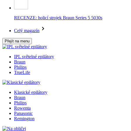
RECENZE: holicí strojek Braun Series 5 5030s
Celý magazín
Přejít na menu
IPL světelné epilátory
Braun
Philips
TrueLife
Klasické epilátory
Braun
Philips
Rowenta
Panasonic
Remington