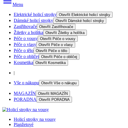
Menu
Elektrické holicí strojky
Otevřít
Elektrické holicí strojky
Dámské holicí strojky
Otevřít
Dámské holicí strojky
Zastřihovače
Otevřít
Zastřihovače
Žiletky a holítka
Otevřít
Žiletky a holítka
Péče o vousy
Otevřít
Péče o vousy
Péče o vlasy
Otevřít
Péče o vlasy
Péče o tělo
Otevřít
Péče o tělo
Péče o obličej
Otevřít
Péče o obličej
Kosmetika
Otevřít
Kosmetika
|
Vše o nákupu
Otevřít
Vše o nákupu
MAGAZÍN
Otevřít
MAGAZÍN
PORADNA
Otevřít
PORADNA
Holicí strojky na vousy
Planžetové