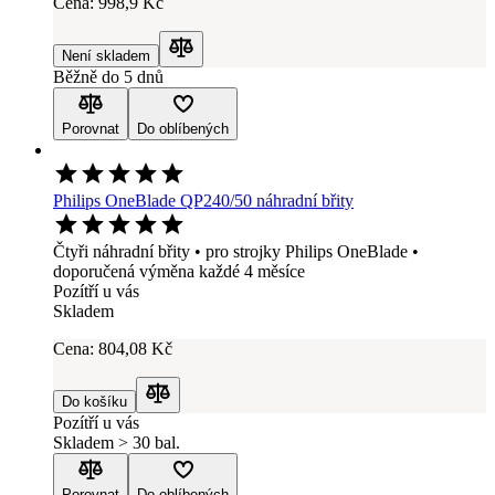
Cena:
998
,9 Kč
Není skladem
Porovnat
Běžně do 5 dnů
Porovnat
Do oblíbených
Philips OneBlade QP240/50 náhradní břity
Čtyři náhradní břity • pro strojky Philips OneBlade •
doporučená výměna každé 4 měsíce
Pozítří u vás
Skladem
Cena:
804
,08 Kč
Do košíku
Porovnat
Pozítří u vás
Skladem > 30 bal.
Porovnat
Do oblíbených