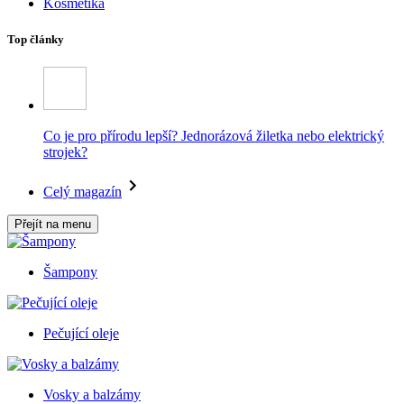
Kosmetika
Top články
Co je pro přírodu lepší? Jednorázová žiletka nebo elektrický
strojek?
Celý magazín
Přejít na menu
Šampony
Pečující oleje
Vosky a balzámy