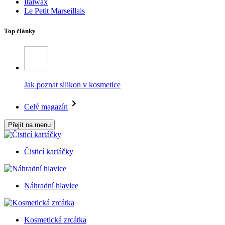
Italwax
Le Petit Marseillais
Top články
Jak poznat silikon v kosmetice
Celý magazín
Přejít na menu
Čisticí kartáčky
Náhradní hlavice
Kosmetická zrcátka