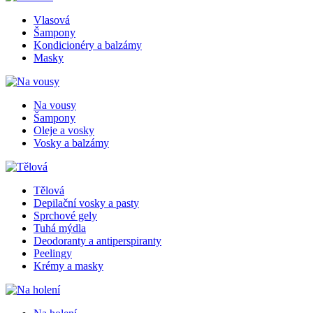
Vlasová
Šampony
Kondicionéry a balzámy
Masky
Na vousy
Šampony
Oleje a vosky
Vosky a balzámy
Tělová
Depilační vosky a pasty
Sprchové gely
Tuhá mýdla
Deodoranty a antiperspiranty
Peelingy
Krémy a masky