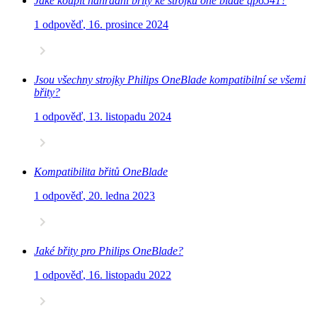
Jaké koupit náhradní břity ke strojku one blade qp6541?
1 odpověď
,
16. prosince 2024
Jsou všechny strojky Philips OneBlade kompatibilní se všemi
břity?
1 odpověď
,
13. listopadu 2024
Kompatibilita břitů OneBlade
1 odpověď
,
20. ledna 2023
Jaké břity pro Philips OneBlade?
1 odpověď
,
16. listopadu 2022