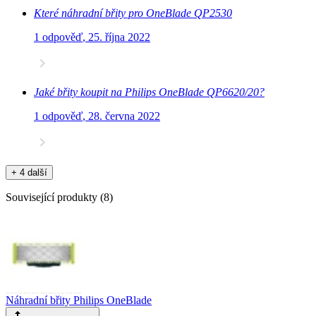
Které náhradní břity pro OneBlade QP2530
1 odpověď
,
25. října 2022
Jaké břity koupit na Philips OneBlade QP6620/20?
1 odpověď
,
28. června 2022
+ 4 další
Související produkty
(
8
)
Náhradní břity Philips OneBlade