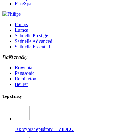
FaceSpa
Philips
Lumea
Satinelle Prestige
Satinelle Advanced
Satinelle Essential
Další značky
Rowenta
Panasonic
Remington
Beurer
Top články
Jak vybrat epilátor? + VIDEO