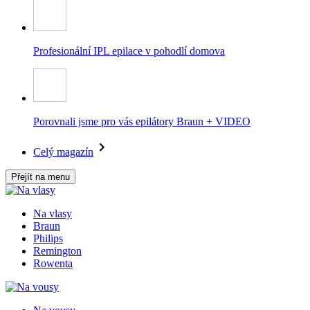
Profesionální IPL epilace v pohodlí domova
Porovnali jsme pro vás epilátory Braun + VIDEO
Celý magazín
Přejít na menu
Na vlasy
Braun
Philips
Remington
Rowenta