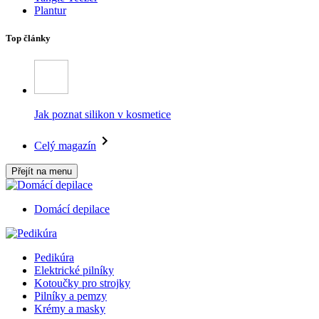
Plantur
Top články
Jak poznat silikon v kosmetice
Celý magazín
Přejít na menu
Domácí depilace
Pedikúra
Elektrické pilníky
Kotoučky pro strojky
Pilníky a pemzy
Krémy a masky