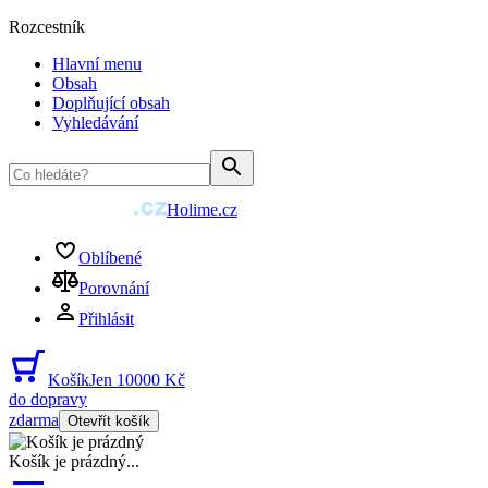
Rozcestník
Hlavní menu
Obsah
Doplňující obsah
Vyhledávání
Holime.cz
Oblíbené
Porovnání
Přihlásit
Košík
Jen 10000 Kč
do dopravy
zdarma
Otevřít košík
Košík je prázdný
...