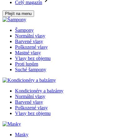
Celý magazín
Přejít na menu
Šampony
Normální vlasy
Barvené vlasy
Poškozené vlasy
Mastné vlasy
Vlasy bez objemu
Proti lupům
Suché šampony
Kondicionéry a balzámy
Normální vlasy
Barvené vlasy
Poškozené vlasy
Vlasy bez objemu
Masky