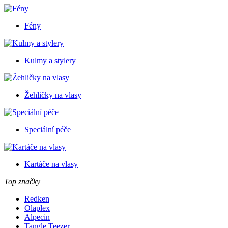
Fény
Kulmy a stylery
Žehličky na vlasy
Speciální péče
Kartáče na vlasy
Top značky
Redken
Olaplex
Alpecin
Tangle Teezer