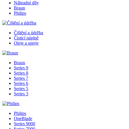
Náhradní díly
Braun
Philips
Čištění a údržba
Čisticí náplně
Oleje a spreje
Braun
Series 9
Series 8
Series 7
Series 6
Series 5
Series 3
Philips
OneBlade
Series 9000
Series 7000