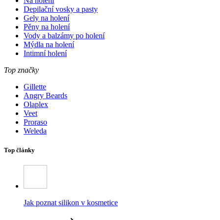
Na holení
Depilační vosky a pasty
Gely na holení
Pěny na holení
Vody a balzámy po holení
Mýdla na holení
Intimní holení
Top značky
Gillette
Angry Beards
Olaplex
Veet
Proraso
Weleda
Top články
Jak poznat silikon v kosmetice