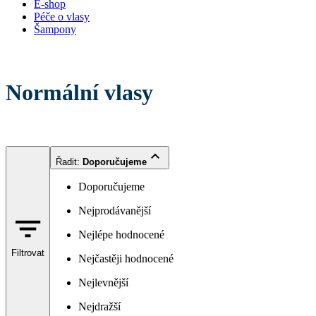
E-shop
Péče o vlasy
Šampony
Normální vlasy
Řadit
:
Doporučujeme
Doporučujeme
Nejprodávanější
Nejlépe hodnocené
Filtrovat
Nejčastěji hodnocené
Nejlevnější
Nejdražší