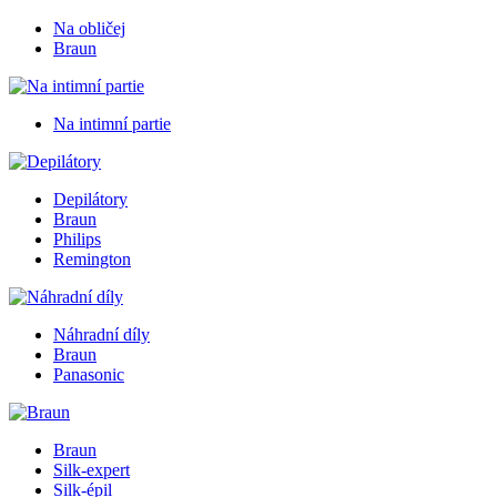
Na obličej
Braun
Na intimní partie
Depilátory
Braun
Philips
Remington
Náhradní díly
Braun
Panasonic
Braun
Silk-expert
Silk-épil