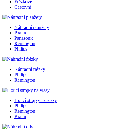
Frézkové
Cestovní
Náhradní planžety
Braun
Panasonic
Remington
Philips
Náhradní frézky
Philips
Remington
Holicí strojky na vlasy
Philips
Remington
Braun