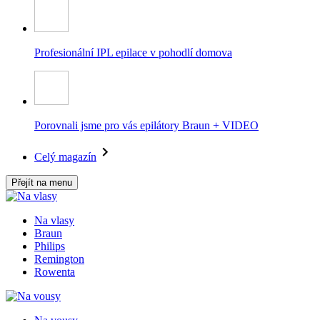
Profesionální IPL epilace v pohodlí domova
Porovnali jsme pro vás epilátory Braun + VIDEO
Celý magazín
Přejít na menu
Na vlasy
Braun
Philips
Remington
Rowenta