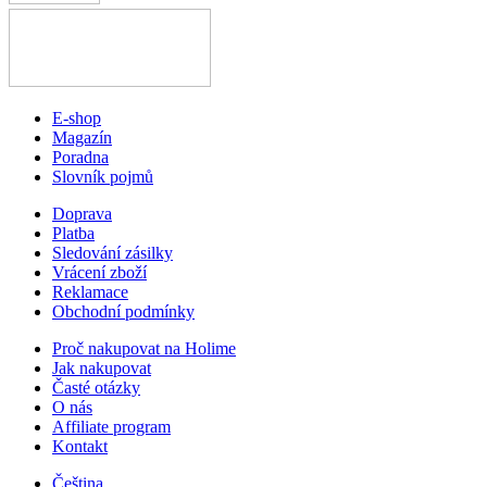
E-shop
Magazín
Poradna
Slovník pojmů
Doprava
Platba
Sledování zásilky
Vrácení zboží
Reklamace
Obchodní podmínky
Proč nakupovat na Holime
Jak nakupovat
Časté otázky
O nás
Affiliate program
Kontakt
Čeština