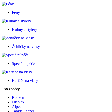
Fény
Kulmy a stylery
Žehličky na vlasy
Speciální péče
Kartáče na vlasy
Top značky
Redken
Olaplex
Alpecin
Tangle Teezer