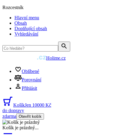
Rozcestník
Hlavní menu
Obsah
Doplňující obsah
Vyhledávání
Holime.cz
Oblíbené
Porovnání
Přihlásit
Košík
Jen 10000 Kč
do dopravy
zdarma
Otevřít košík
Košík je prázdný
...