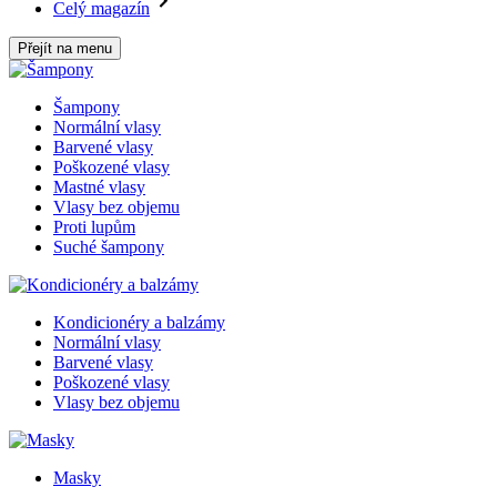
Celý magazín
Přejít na menu
Šampony
Normální vlasy
Barvené vlasy
Poškozené vlasy
Mastné vlasy
Vlasy bez objemu
Proti lupům
Suché šampony
Kondicionéry a balzámy
Normální vlasy
Barvené vlasy
Poškozené vlasy
Vlasy bez objemu
Masky