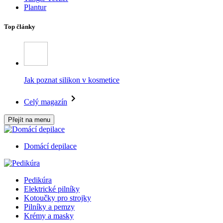
Plantur
Top články
Jak poznat silikon v kosmetice
Celý magazín
Přejít na menu
Domácí depilace
Pedikúra
Elektrické pilníky
Kotoučky pro strojky
Pilníky a pemzy
Krémy a masky