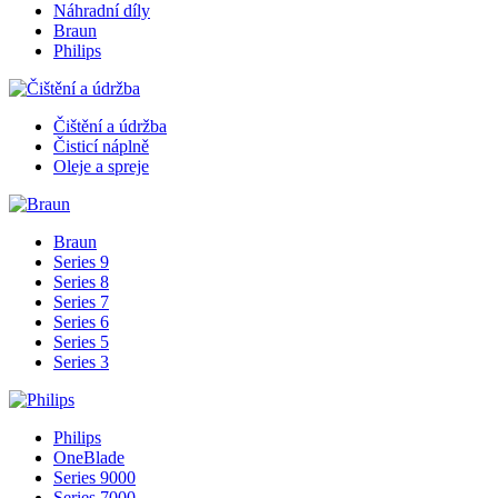
Náhradní díly
Braun
Philips
Čištění a údržba
Čisticí náplně
Oleje a spreje
Braun
Series 9
Series 8
Series 7
Series 6
Series 5
Series 3
Philips
OneBlade
Series 9000
Series 7000