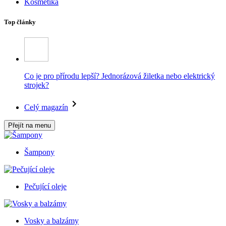
Kosmetika
Top články
Co je pro přírodu lepší? Jednorázová žiletka nebo elektrický
strojek?
Celý magazín
Přejít na menu
Šampony
Pečující oleje
Vosky a balzámy