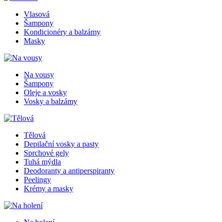
Vlasová
Šampony
Kondicionéry a balzámy
Masky
Na vousy
Šampony
Oleje a vosky
Vosky a balzámy
Tělová
Depilační vosky a pasty
Sprchové gely
Tuhá mýdla
Deodoranty a antiperspiranty
Peelingy
Krémy a masky