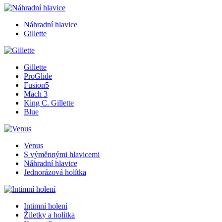
Náhradní hlavice
Gillette
Gillette
ProGlide
Fusion5
Mach 3
King C. Gillette
Blue
Venus
S výměnnými hlavicemi
Náhradní hlavice
Jednorázová holítka
Intimní holení
Žiletky a holítka