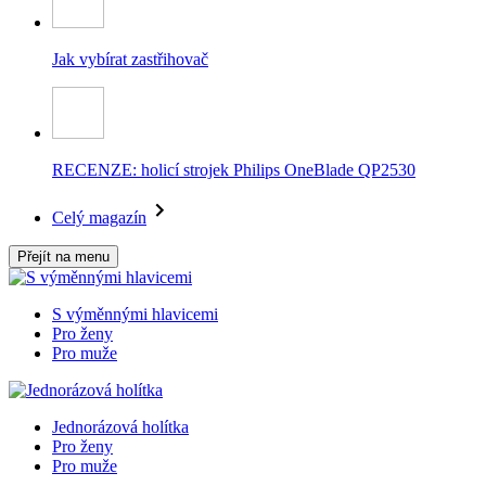
Jak vybírat zastřihovač
RECENZE: holicí strojek Philips OneBlade QP2530
Celý magazín
Přejít na menu
S výměnnými hlavicemi
Pro ženy
Pro muže
Jednorázová holítka
Pro ženy
Pro muže