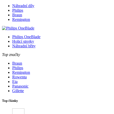
Náhradní díly
Philips
Braun
Remington
Philips OneBlade
Holicí strojky
Náhradní břity
Top značky
Braun
Philips
Remington
Rowenta
Eta
Panasonic
Gillette
Top články