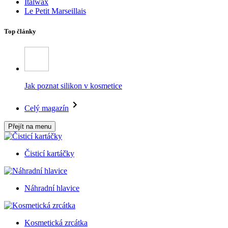
Italwax
Le Petit Marseillais
Top články
Jak poznat silikon v kosmetice
Celý magazín
Přejít na menu
Čisticí kartáčky
Náhradní hlavice
Kosmetická zrcátka