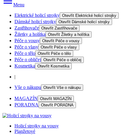
Menu
Elektrické holicí strojky
Otevřít
Elektrické holicí strojky
Dámské holicí strojky
Otevřít
Dámské holicí strojky
Zastřihovače
Otevřít
Zastřihovače
Žiletky a holítka
Otevřít
Žiletky a holítka
Péče o vousy
Otevřít
Péče o vousy
Péče o vlasy
Otevřít
Péče o vlasy
Péče o tělo
Otevřít
Péče o tělo
Péče o obličej
Otevřít
Péče o obličej
Kosmetika
Otevřít
Kosmetika
|
Vše o nákupu
Otevřít
Vše o nákupu
MAGAZÍN
Otevřít
MAGAZÍN
PORADNA
Otevřít
PORADNA
Holicí strojky na vousy
Planžetové