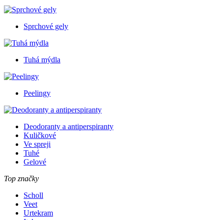
Sprchové gely
Tuhá mýdla
Peelingy
Deodoranty a antiperspiranty
Kuličkové
Ve spreji
Tuhé
Gelové
Top značky
Scholl
Veet
Urtekram