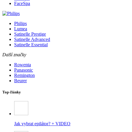
FaceSpa
Philips
Lumea
Satinelle Prestige
Satinelle Advanced
Satinelle Essential
Další značky
Rowenta
Panasonic
Remington
Beurer
Top články
Jak vybrat epilátor? + VIDEO