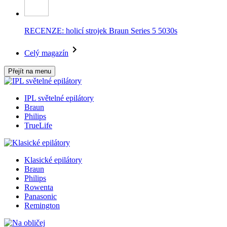
RECENZE: holicí strojek Braun Series 5 5030s
Celý magazín
Přejít na menu
IPL světelné epilátory
Braun
Philips
TrueLife
Klasické epilátory
Braun
Philips
Rowenta
Panasonic
Remington