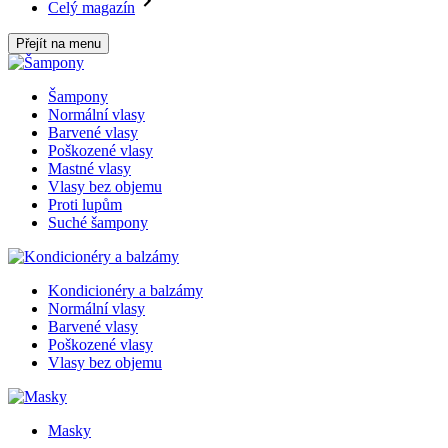
Celý magazín
Přejít na menu
Šampony
Normální vlasy
Barvené vlasy
Poškozené vlasy
Mastné vlasy
Vlasy bez objemu
Proti lupům
Suché šampony
Kondicionéry a balzámy
Normální vlasy
Barvené vlasy
Poškozené vlasy
Vlasy bez objemu
Masky