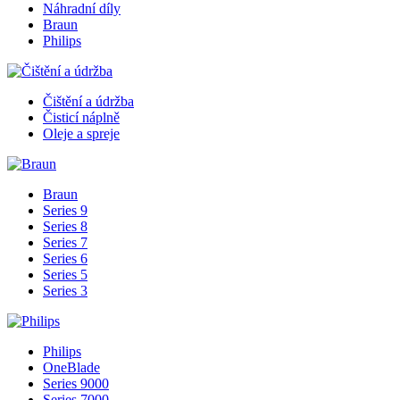
Náhradní díly
Braun
Philips
Čištění a údržba
Čisticí náplně
Oleje a spreje
Braun
Series 9
Series 8
Series 7
Series 6
Series 5
Series 3
Philips
OneBlade
Series 9000
Series 7000