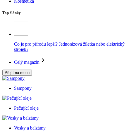
Kosmetika
Top články
Co je pro přírodu lepší? Jednorázová žiletka nebo elektrický
strojek?
Celý magazín
Přejít na menu
Šampony
Pečující oleje
Vosky a balzámy