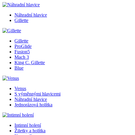
Náhradní hlavice
Gillette
Gillette
ProGlide
Fusion5
Mach 3
King C. Gillette
Blue
Venus
S výměnnými hlavicemi
Náhradní hlavice
Jednorázová holítka
Intimní holení
Žiletky a holítka