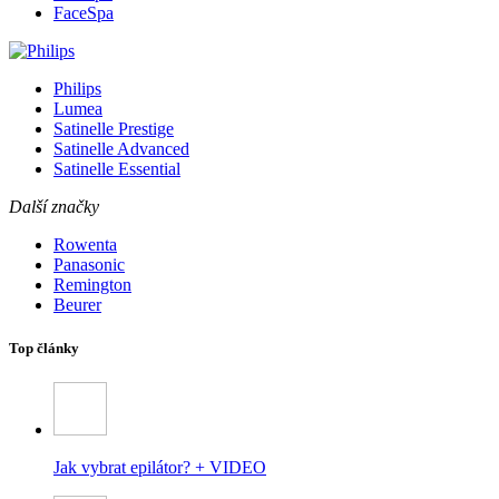
FaceSpa
Philips
Lumea
Satinelle Prestige
Satinelle Advanced
Satinelle Essential
Další značky
Rowenta
Panasonic
Remington
Beurer
Top články
Jak vybrat epilátor? + VIDEO