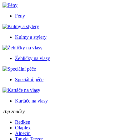
Fény
Kulmy a stylery
Žehličky na vlasy
Speciální péče
Kartáče na vlasy
Top značky
Redken
Olaplex
Alpecin
Tangle Teezer