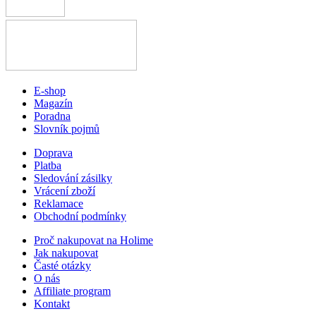
E-shop
Magazín
Poradna
Slovník pojmů
Doprava
Platba
Sledování zásilky
Vrácení zboží
Reklamace
Obchodní podmínky
Proč nakupovat na Holime
Jak nakupovat
Časté otázky
O nás
Affiliate program
Kontakt