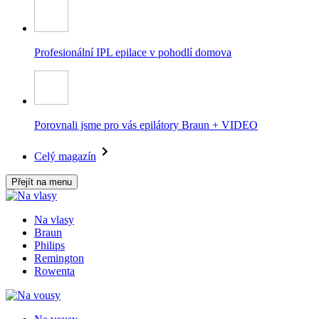
Profesionální IPL epilace v pohodlí domova
Porovnali jsme pro vás epilátory Braun + VIDEO
Celý magazín
Přejít na menu
Na vlasy
Braun
Philips
Remington
Rowenta