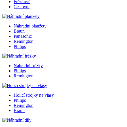
Frézkové
Cestovní
Náhradní planžety
Braun
Panasonic
Remington
Philips
Náhradní frézky
Philips
Remington
Holicí strojky na vlasy
Philips
Remington
Braun