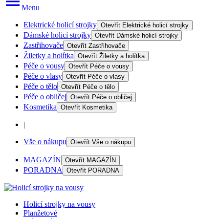
Menu
Elektrické holicí strojky
Otevřít
Elektrické holicí strojky
Dámské holicí strojky
Otevřít
Dámské holicí strojky
Zastřihovače
Otevřít
Zastřihovače
Žiletky a holítka
Otevřít
Žiletky a holítka
Péče o vousy
Otevřít
Péče o vousy
Péče o vlasy
Otevřít
Péče o vlasy
Péče o tělo
Otevřít
Péče o tělo
Péče o obličej
Otevřít
Péče o obličej
Kosmetika
Otevřít
Kosmetika
|
Vše o nákupu
Otevřít
Vše o nákupu
MAGAZÍN
Otevřít
MAGAZÍN
PORADNA
Otevřít
PORADNA
Holicí strojky na vousy
Planžetové