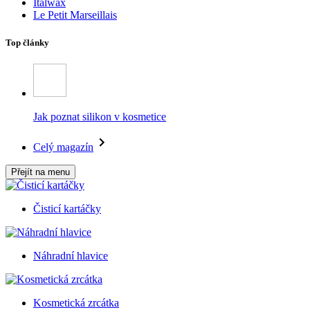
Italwax
Le Petit Marseillais
Top články
Jak poznat silikon v kosmetice
Celý magazín
Přejít na menu
Čisticí kartáčky
Náhradní hlavice
Kosmetická zrcátka