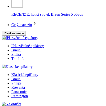
RECENZE: holicí strojek Braun Series 5 5030s
Celý magazín
Přejít na menu
IPL světelné epilátory
Braun
Philips
TrueLife
Klasické epilátory
Braun
Philips
Rowenta
Panasonic
Remington