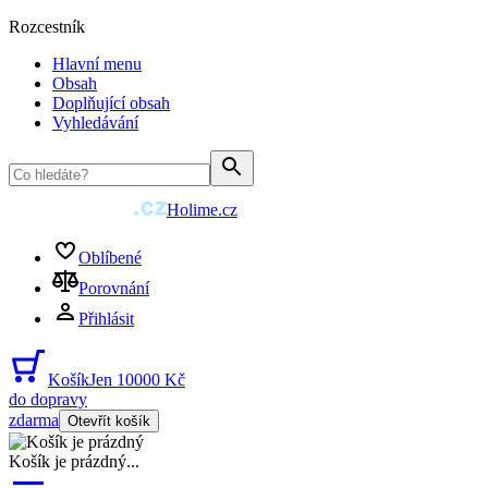
Rozcestník
Hlavní menu
Obsah
Doplňující obsah
Vyhledávání
Holime.cz
Oblíbené
Porovnání
Přihlásit
Košík
Jen 10000 Kč
do dopravy
zdarma
Otevřít košík
Košík je prázdný
...