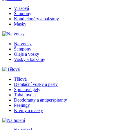
Vlasová
Šampony
Kondicionéry a balzámy
Masky
Na vousy
Šampony
Oleje a vosky
Vosky a balzámy
Tělová
Depilační vosky a pasty
Sprchové gely
Tuhá mýdla
Deodoranty a antiperspiranty
Peelingy
Krémy a masky