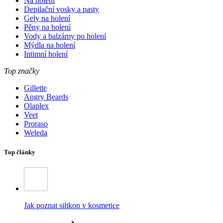
Na holení
Depilační vosky a pasty
Gely na holení
Pěny na holení
Vody a balzámy po holení
Mýdla na holení
Intimní holení
Top značky
Gillette
Angry Beards
Olaplex
Veet
Proraso
Weleda
Top články
Jak poznat silikon v kosmetice