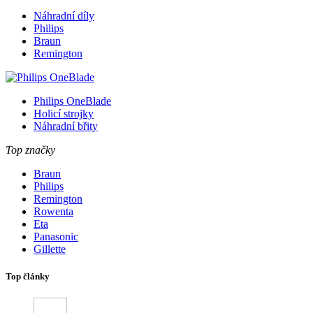
Náhradní díly
Philips
Braun
Remington
Philips OneBlade
Holicí strojky
Náhradní břity
Top značky
Braun
Philips
Remington
Rowenta
Eta
Panasonic
Gillette
Top články