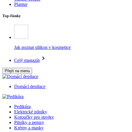
Plantur
Top články
Jak poznat silikon v kosmetice
Celý magazín
Přejít na menu
Domácí depilace
Pedikúra
Elektrické pilníky
Kotoučky pro strojky
Pilníky a pemzy
Krémy a masky