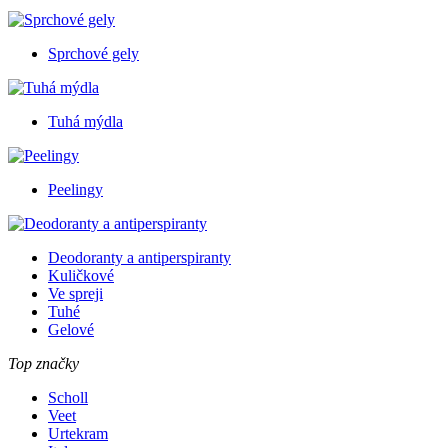
Sprchové gely
Tuhá mýdla
Peelingy
Deodoranty a antiperspiranty
Kuličkové
Ve spreji
Tuhé
Gelové
Top značky
Scholl
Veet
Urtekram