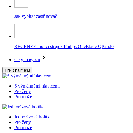
Jak vybírat zastřihovač
RECENZE: holicí strojek Philips OneBlade QP2530
Celý magazín
Přejít na menu
S výměnnými hlavicemi
Pro ženy
Pro muže
Jednorázová holítka
Pro ženy
Pro muže