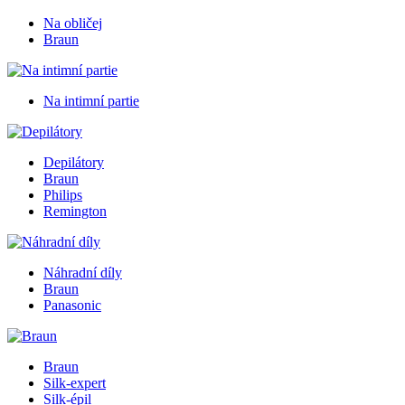
Na obličej
Braun
Na intimní partie
Depilátory
Braun
Philips
Remington
Náhradní díly
Braun
Panasonic
Braun
Silk-expert
Silk-épil