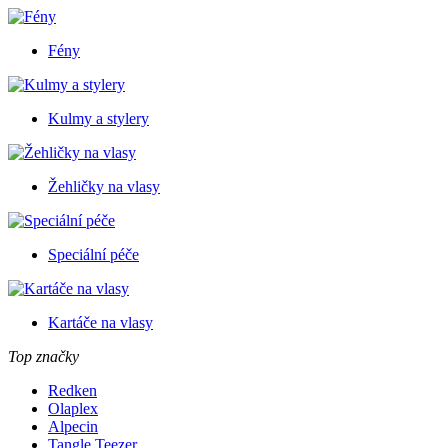
Fény
Kulmy a stylery
Žehličky na vlasy
Speciální péče
Kartáče na vlasy
Top značky
Redken
Olaplex
Alpecin
Tangle Teezer