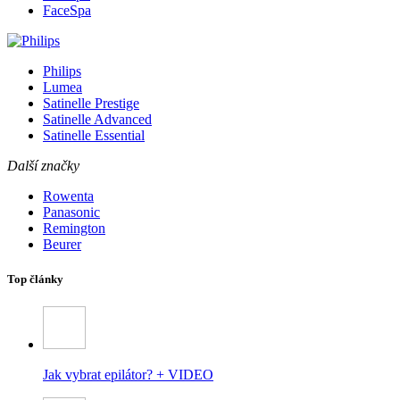
FaceSpa
Philips
Lumea
Satinelle Prestige
Satinelle Advanced
Satinelle Essential
Další značky
Rowenta
Panasonic
Remington
Beurer
Top články
Jak vybrat epilátor? + VIDEO