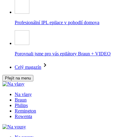
Profesionální IPL epilace v pohodlí domova
Porovnali jsme pro vás epilátory Braun + VIDEO
Celý magazín
Přejít na menu
Na vlasy
Braun
Philips
Remington
Rowenta