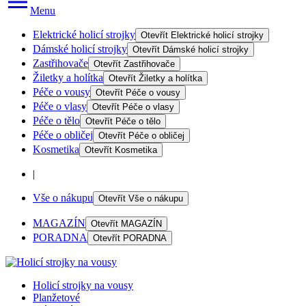
Menu
Elektrické holicí strojky
Otevřít
Elektrické holicí strojky
Dámské holicí strojky
Otevřít
Dámské holicí strojky
Zastřihovače
Otevřít
Zastřihovače
Žiletky a holítka
Otevřít
Žiletky a holítka
Péče o vousy
Otevřít
Péče o vousy
Péče o vlasy
Otevřít
Péče o vlasy
Péče o tělo
Otevřít
Péče o tělo
Péče o obličej
Otevřít
Péče o obličej
Kosmetika
Otevřít
Kosmetika
|
Vše o nákupu
Otevřít
Vše o nákupu
MAGAZÍN
Otevřít
MAGAZÍN
PORADNA
Otevřít
PORADNA
Holicí strojky na vousy
Planžetové