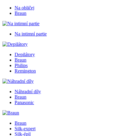
Na obličej
Braun
Na intimní partie
Depilátory
Braun
Philips
Remington
Náhradní díly
Braun
Panasonic
Braun
Silk-expert
Silk-épil