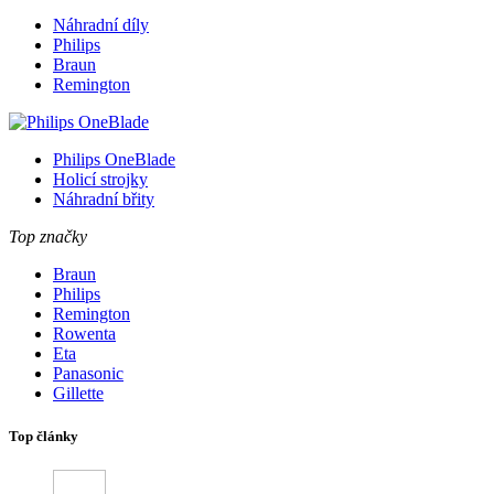
Náhradní díly
Philips
Braun
Remington
Philips OneBlade
Holicí strojky
Náhradní břity
Top značky
Braun
Philips
Remington
Rowenta
Eta
Panasonic
Gillette
Top články