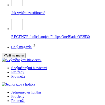
Jak vybírat zastřihovač
RECENZE: holicí strojek Philips OneBlade QP2530
Celý magazín
Přejít na menu
S výměnnými hlavicemi
Pro ženy
Pro muže
Jednorázová holítka
Pro ženy
Pro muže