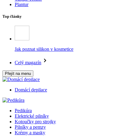
Plantur
Top články
Jak poznat silikon v kosmetice
Celý magazín
Přejít na menu
Domácí depilace
Pedikúra
Elektrické pilníky
Kotoučky pro strojky
Pilníky a pemzy
Krémy a masky