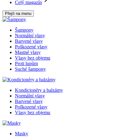
Celý magazín
Přejít na menu
Šampony
Normální vlasy
Barvené vlasy
Poškozené vlasy
Mastné vlasy
Vlasy bez objemu
Proti lupům
Suché šampony
Kondicionéry a balzámy
Normální vlasy
Barvené vlasy
Poškozené vlasy
Vlasy bez objemu
Masky