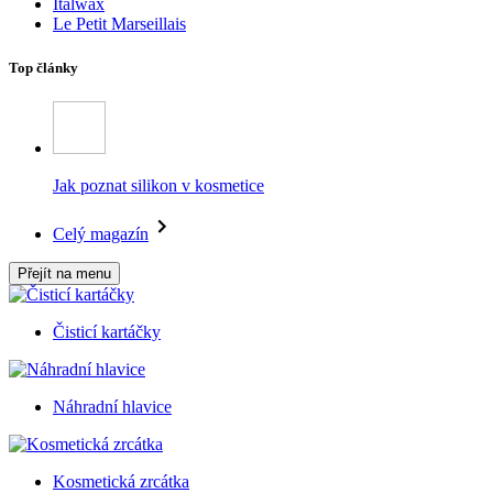
Italwax
Le Petit Marseillais
Top články
Jak poznat silikon v kosmetice
Celý magazín
Přejít na menu
Čisticí kartáčky
Náhradní hlavice
Kosmetická zrcátka