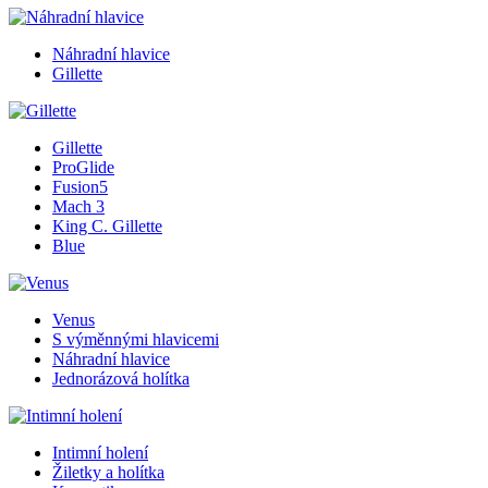
Náhradní hlavice
Gillette
Gillette
ProGlide
Fusion5
Mach 3
King C. Gillette
Blue
Venus
S výměnnými hlavicemi
Náhradní hlavice
Jednorázová holítka
Intimní holení
Žiletky a holítka