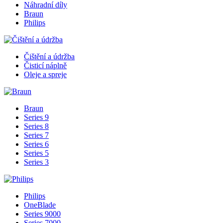
Náhradní díly
Braun
Philips
Čištění a údržba
Čisticí náplně
Oleje a spreje
Braun
Series 9
Series 8
Series 7
Series 6
Series 5
Series 3
Philips
OneBlade
Series 9000
Series 7000