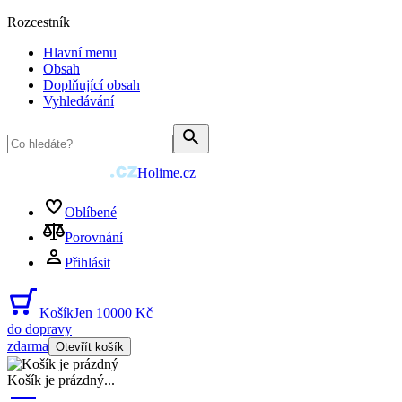
Rozcestník
Hlavní menu
Obsah
Doplňující obsah
Vyhledávání
Holime.cz
Oblíbené
Porovnání
Přihlásit
Košík
Jen 10000 Kč
do dopravy
zdarma
Otevřít košík
Košík je prázdný
...