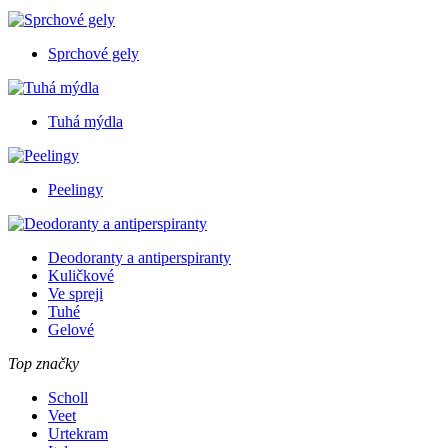
Sprchové gely
Tuhá mýdla
Peelingy
Deodoranty a antiperspiranty
Kuličkové
Ve spreji
Tuhé
Gelové
Top značky
Scholl
Veet
Urtekram