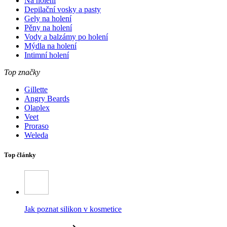
Na holení
Depilační vosky a pasty
Gely na holení
Pěny na holení
Vody a balzámy po holení
Mýdla na holení
Intimní holení
Top značky
Gillette
Angry Beards
Olaplex
Veet
Proraso
Weleda
Top články
Jak poznat silikon v kosmetice