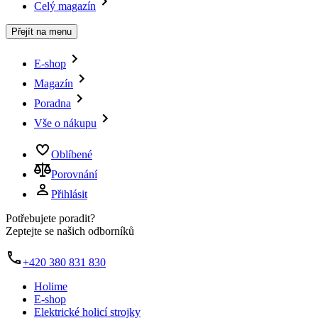
Celý magazín
Přejít na menu
E-shop
Magazín
Poradna
Vše o nákupu
Oblíbené
Porovnání
Přihlásit
Potřebujete poradit?
Zeptejte se našich odborníků
+420 380 831 830
Holime
E-shop
Elektrické holicí strojky