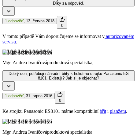
Díky za odpověď.
1 odpověď
,
13. června 2018
0
V tomto případě Vám doporučujeme se informovat v
autorizovaném
servisu
.
Mgr. Andrea Ivaničová
produktová specialistka,
Dobrý den, potřebuji náhradní břity k holicímu strojku Panasonic ES
8101. Existují? Jak si je objednat?
1 odpověď
,
31. srpna 2016
0
Ke strojku Panasonic ES8101 máme kompatibilní
břit
i
planžetu
.
Mgr. Andrea Ivaničová
produktová specialistka,