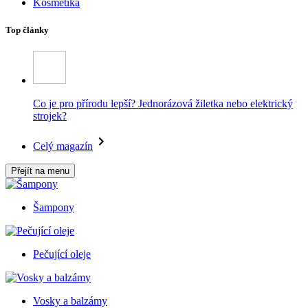
Kosmetika
Top články
Co je pro přírodu lepší? Jednorázová žiletka nebo elektrický
strojek?
Celý magazín
Přejít na menu
Šampony
Pečující oleje
Vosky a balzámy