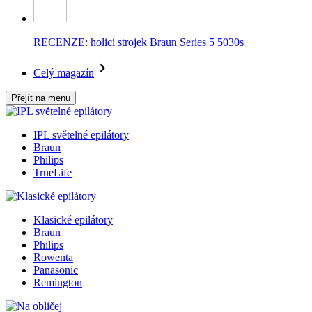
RECENZE: holicí strojek Braun Series 5 5030s
Celý magazín
Přejít na menu
IPL světelné epilátory
Braun
Philips
TrueLife
Klasické epilátory
Braun
Philips
Rowenta
Panasonic
Remington