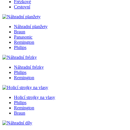
Frézkové
Cestovní
Náhradní planžety
Braun
Panasonic
Remington
Philips
Náhradní frézky
Philips
Remington
Holicí strojky na vlasy
Philips
Remington
Braun