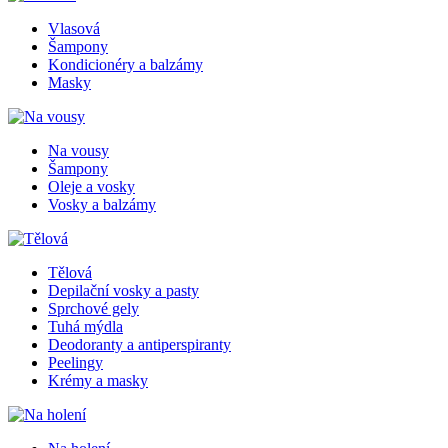
Vlasová
Šampony
Kondicionéry a balzámy
Masky
Na vousy
Šampony
Oleje a vosky
Vosky a balzámy
Tělová
Depilační vosky a pasty
Sprchové gely
Tuhá mýdla
Deodoranty a antiperspiranty
Peelingy
Krémy a masky